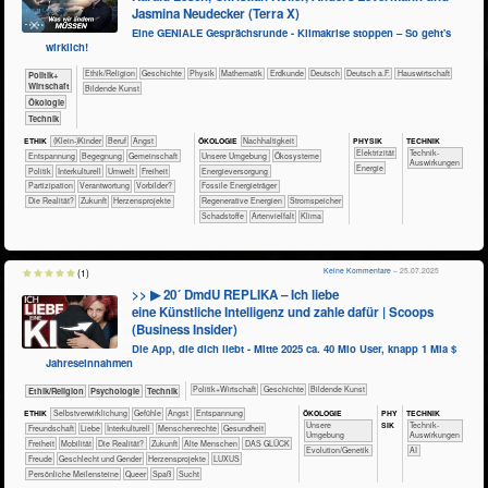
Jasmina Neudecker (Terra X)
Eine GENIALE Gesprächsrunde - Klimakrise stoppen – So geht's
wirklich!
​​​​​​​​​​Ethik/​Religion
​​​​​​​​Geschichte
​​​​​​​Physik
​​​​​​Mathematik
​​​​​Erdkunde
​​​​Deutsch
​​​Deutsch a.F.
​Haus­wirtschaft
​​​​​​​​​Politik+​
Wirtschaft
Bildende Kunst
​​​​​​​Ökologie
​Technik
PHY​SIK
TECH​NIK
ETHIK
(Klein-)Kinder
​​​​​​​​​​​​​​​Beruf
​​​​​​​​​​​​​Angst
ÖKO​LOGIE
​​​​​​​​​​​​​​​Nachhaltigkeit
​​​Elektrizität
​​​​​​Technik-
​​​​​​​​​​​​​Entspannung
​​​​​​​​​​​​Begegnung
​​​​​​​​​​Gemeinschaft
​​​​​​​​​​​​​Unsere Umgebung
​​​​​​​​​​​Ökosysteme
Auswirkungen
​​Energie
​​​​​​​​​Politik
​​​​​​​​Interkulturell
​​​​​Umwelt
​​​Freiheit
​​​Energieversorgung
​​​Partizipation
​​Verantwortung
​​Vorbilder?
​​​Fossile Energieträger
​Die Realität?
​Zukunft
Herzensprojekte
​​​Regenerative Energien
​​​Stromspeicher
​Schadstoffe
Artenvielfalt
Klima
Keine Kommentare
– 25.07.2025
(1)
>> ▶ 20´ DmdU REPLIKA – Ich liebe
eine Künstliche Intelligenz und zahle dafür | Scoops
(Business Insider)
Die App, die dich liebt - Mitte 2025 ca. 40 Mio User, knapp 1 Mia $
Jahreseinnahmen
​​​​​​​​​Politik+​Wirtschaft
​​​​​​​​Geschichte
Bildende Kunst
​​​​​​​​​​Ethik/​Religion
​​​​​​​​​​Psychologie
​Technik
ÖKO​LOGIE
PHY​
TECH​NIK
ETHIK
​​​​​​​​​​​​​​​​​​​​​​​​​​​​​​​​​​​​​​​​Selbst­verwirklichung
​​​​​​​​​​​​​​​Gefühle
​​​​​​​​​​​​​Angst
​​​​​​​​​​​​​Entspannung
SIK
​​​​​​​​​​​​​Unsere
​​​​​​Technik-
​​​​​​​​​​​​Freundschaft
​​​​​​​​​​​​Liebe
​​​​​​​​Interkulturell
​​​​​​​Menschenrechte
​​​​​​Gesundheit
Umgebung
Auswirkungen
​​​Freiheit
​​​Mobilität
​Die Realität?
​Zukunft
Alte Menschen
DAS GLÜCK
Evolution/Genetik
​​AI
Freude
Geschlecht und Gender
Herzensprojekte
LUXUS
Persönliche Meilensteine
Queer
Spaß
Sucht