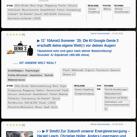
ÖKO​LOGIE
PHY​SIK
TECH​NIK
ETHIK
(Klein-)Kinder
​​​​​​​​​​​​​​​Beruf
​​​​​​​​​​​​​Angst
​​​​​​​​​​​​Begegnung
​​​​​​​​​​​Familie
​​​​​​​​Inklusion
​​​​​​​​​​​​​Unsere
​​​​​Wärme
​​​​​​Technik-
​​​​​​​​Interkulturell
​​​​​​​Menschenrechte
​​​​Gewalt(freiheit)
​​​Freiheit
​​Verantwortung
Umgebung
Auswirkungen
​​Vorbilder?
​Die Realität?
​Zukunft
DAS GLÜCK
Feminismus
Geschlecht und Gender
LUXUS
Keine Kommentare
– 25.08.2025
(1)
▶ 12´ 10AmxU Sommer ´25: Die KI Google Genie 3
erschafft deine eigene Welt(!) vor deinen Augen!
Täuschend echt und ganz nach deiner Beschreibung!
Youtuber AI Explained (400.000 Abos)
...... IST UNSERE WELT REAL?
​​​​​​​Physik
​​​​​​Mathematik
​​​​Englisch
​​​​Französisch
​​​​Spanisch
​​​​​​​​​​Ethik/​Religion
​​​​​​​​​​Psychologie
​​​Deutsch a.F.
​​​​​​​​​Politik+​Wirtschaft
​​​​​​​​Geschichte
​Technik
Bildende Kunst
ÖKO​LOGIE
PHY​
TECH​NIK
ETHIK
(Klein-)Kinder
​​​​​​​​​​​​​​​​​​​​​​​​​​​​​​​​​​​​​​​​Selbst­verwirklichung
​​​​​​​​​​​​​​​Beruf
​​​​​​​​​​​​​Angst
SIK
​​​​​​​​​​​​​Unsere Umgebung
​​​​​​Technik-Auswirkungen
​​​​​​​​​​​​​Entspannung
​​​​​​​​​​​​Begegnung
​​​​​​​​​​​Tradition
​​​​​​​​​​Gemeinschaft
​​​​​​​​​Politik
​​​Energieversorgung
​​​​​Gebäudetechnik
​​​​​​​​Inklusion
​​​​​​​​Interkulturell
​​​​Gewalt(freiheit)
​​​Freiheit
​​​Mobilität
​​​​Maschinen und Geräte
​​Fehlerkultur
​​Verantwortung
​Die Realität?
​Zukunft
​​​Informations- und
Alte Menschen
DAS GLÜCK
Freude
LUXUS
Kommunikationstechnik
Persönliche Meilensteine
Reisen
Spaß
Sucht
​​AI
Keine Kommentare
– 25.08.2025
(1)
>> ▶ 9′ DmdU Zur Zukunft unserer Energieversorgung –
Harald Lesch, Christian Holler, Anders Levermann und