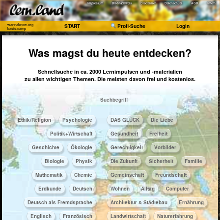
Impressum
Bildnachweis
Disclaimer
Datenschutz
AGB
Intern
wannaknow.org
START
Profi-Suche
Login
basis.camp
Was magst du heute entdecken?
Schnellsuche in ca. 2000 Lernimpulsen und ‑materialien
zu allen wichtigen Themen. Die meisten davon frei und kostenlos.
​​​​​​​​​​Ethik/​Religion
​​​​​​​​​​Psychologie
DAS GLÜCK
Die Liebe
​​​​​​​​​Politik+​Wirtschaft
Gesundheit
Freiheit
​​​​​​​​Geschichte
​​​​​​​Ökologie
Gerechtigkeit
Vorbilder
​​​​​​Biologie
​​​​​​Physik
Die Zukunft
Sicherheit
Familie
​​​​​Mathematik
​​​​Chemie
Gemeinschaft
Freundschaft
​​​​Erdkunde
​​​Deutsch
Wohnen
Alltag
Computer
​​​Deutsch als Fremdsprache
Architektur & Städtebau
Ernährung
​​​Englisch
​​​Französisch
Landwirtschaft
Naturerfahrung