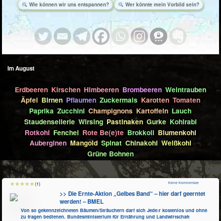
Wie können wir uns entspannen?
Wer könnte mein Vorbild sein?
Im August
Erdbeeren
Kirschen
Himbeeren
Brombeeren
Weintrauben
Äpfel
Birnen
Pflaumen
Zuckermais
Karotten
Tomaten
Paprika
Zucchini
Champignons
Kartoffeln
Lauch
Staudensellerie
Wirsing
Pastinaken
Gurke
Kohlrabi
Rotkohl
Fenchel
Rote Be(e)te
Brokkoli
Blumenkohl
Auberginen
Mangold
Spinat
Chinakohl
Weißkohl
Grüne Bohnen
Keine Kommentare
(1)
>> Die Ernte-Aktion „Gelbes Band“ – hier darf geerntet
werden! – BMEL
Von so gekennzeichneten Bäumen/Sträuchern darf sich Jede:r kostenlos und ohne
zu fragen bedienen. Bundesministerium für Ernährung und Landwirtschaft