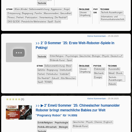
​Technik
ÖKO​LOGIE
PHY​
TECH​NIK
ETHIK
(Klein-)Kinder
​​​​​​​​​​​​​​​​​​​​​​​​​​​​​​​​​​​​​​​​Selbst­verwirklichung
​​​​​​​​​​​​​Aggression
​​​​​​​​​​​​​Angst
SIK
​​​​​​​​​​​​​Unsere
​​​​​​Technik-Auswirkungen
​​​​​​​​​​​​​Entspannung
​​​​​​​​​​​​Begegnung
​​​​​​​​​​​Familie
​​​​​​​​​Massenmedien
​​​​​​Gesundheit
Umgebung
​​​Informations- und
​​​​​Fitness
​​​Freiheit
​​​Partizipation
​​Verantwortung
​Die Realität?
Kommunikationstechnik
DAS GLÜCK
Persönliche Meilensteine
Spaß
Sucht
Keine Kommentare
– 25.08.2025
>> 2´ D Sommer ´25: Erste Welt-Roboter-Spiele in
Peking!
​​​​​​​​​​Ethik/​Religion
​​​​​​​​​​Psychologie
​​​​​​​​Geschichte
​​​​​​​Biologie
​​​​​​​Physik
​​​Deutsch a.F.
​Technik
Bildende Kunst
Sport
ÖKO​LOGIE
PHY​SIK
TECH​NIK
ETHIK
​​​​​​​​​​​​​​​​​​​​​​​​​​​​​​​​​​​​​​​​Selbst­verwirklichung
​​​​​​​​​​​​​​​Beruf
​​​​​​​​​​​​​Unsere
​​​Elektrizität
​​​​​​​​Kunststoffe
​​​​​​​​​​​​​​​Gefühle
​​​​​​​​​​​​Begegnung
​​​​​​​​Interkulturell
Umgebung
​​​Mechanik
​​​​​​​​Metall
​​​​​​Bionik
​​​Freiheit
​​Fehlerkultur
​​Vorbilder?
​​Energie
​​​​​​Technik-
​Die Realität?
​Zukunft
Alte Menschen
Auswirkungen
Spaß
TEAMS
Robotik
Keine Kommentare
– 25.08.2025
(1)
>> ▶ 2′ EmeU Sommer ´25: Chinesischer humanoider
Roboter bringt menschliche Babies zur Welt
"Pregnancy Robot" für 14.000$
​​​​​​​​Geschichte
​​​​​​​Physik
​​​​​Chemie
​​​​Englisch
​​​​​​​​​​Ethik/​Religion
​​​​​​​​​​Psychologie
Bildende Kunst
​​​​​​​​​Politik+​Wirtschaft
​​​​​​Biologie
​Technik