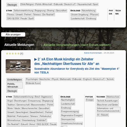
​​​​​​​​​​Ethik/​Religion
​​​​​​​​​Politik+​Wirtschaft
​​​​​Erdkunde
​​​Deutsch a.F.
​Haus­wirtschaft
Sport
​​​​​​​Ökologie
PHY​
TECH​
ETHIK
​​​​​​​​​​​​​​​​​​​​​​​​​​​​​​​​​​​​​​​​Selbst­verwirklichung
​​​​​​​​​​​​Begegnung
​​​​​​​​​​Sharing
​​​​​​Gesundheit
ÖKO​LOGIE
​​​​​​​​​​​​​Naturerfahrung
SIK
NIK
​​​​​Fitness
​​​​​Umwelt
​​​Freiheit
​​​Toleranz
​Die Realität?
​​​​​​​​​​​​​Unsere Umgebung
​​​​​​​​​Pflanzen
DAS GLÜCK
Freude
Spaß
​​​​​Landwirtschaft
​​​​Ernährung
Alle anzeigen
Aktuelle Meldungen
> Aktuelle Veranstaltungen (nach Datum sortiert)
Keine Kommentare
– 25.09.2025
(1)
▶ 2´ xA Elon Musk kündigt ein Zeitalter
des „Nachhaltigen Überflusses für Alle“ an
Sustainable Abundance for Everybody als Ziel des "Masterplan 4"
von TESLA
​​​​​​​​​​Psychologie
​​​​​​​​Geschichte
​​​​​​​Physik
​​​​​​Mathematik
​​​​​Erdkunde
​​​​Englisch
​​​Deutsch a.F.
​Technik
​​​​​​​​​​Ethik/​Religion
Bildende Kunst
​​​​​​​​​Politik+​
Wirtschaft
​​​​​​​Ökologie
ÖKO​LOGIE
PHY​SIK
ETHIK
​​​​​​​​​​​​​​​​​​​​​​​​​​​​​​​​​​​​​​​​Selbst­verwirklichung
​​​​​​​​​​​​​​​Beruf
​​​​​​​​​​​​​Aggression
TECH​NIK
​​​​​​Arbeitsschutz
​​​​​​​​​​​​​​​Nachhaltigkeit
​​Energie
​​​​​​​​​​​​​Angst
​​​​​​​​​​​​​Beziehungen
​​​​​​​​​​​​​Entspannung
​​​​​​​​​​​​Begegnung
​​​​​​Technik-Auswirkungen
​​​​​Landwirtschaft
​​​​​​​​​​​Tradition
​​​​​​​​​​Gemeinschaft
​​​​​​​​​Massenmedien
​​​​​​​​​Politik
​​​​Maschinen und Geräte
​​​​Ernährung
​​​​​​​​Werte / Ideale
​​​​​​​Menschenrechte
​​​​​​Gesundheit
​​​Informations- und
Kommunikationstechnik
​​​Energieversorgung
​​​​​Umwelt
​​​​Gerechtigkeit
​​​​Gewalt(freiheit)
​​​Freiheit
​​AI
Robotik
​​​Regenerative Energien
​​​Mobilität
​​​Partizipation
​​​Toleranz
​​Fehlerkultur
​​​Stromspeicher
​​Minimalismus
​​Verantwortung
​​Vorbilder?
​​Umweltverschmutzung
​Die Realität?
​Zukunft
Armut
DAS GLÜCK
Freude