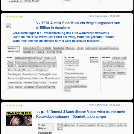
Klima
Langlebigkeit
LUXUS
TEAMS
Keine Kommentare
– 25.09.2025
(1)
>> TESLA stellt Elon Musk ein Vergütungspaket von
$1Billion in Aussicht!
Voraussetzungen u.a.: Verachtfachung des TESLA-Unternehmenswerts
(dann bei WEITEM wertvollste Firma der Welt), Millionen gebauter Roboter
Wohl noch nie hat ein Mensch so viel Geld überhaupt besessen...
​​​​​​​​​​Ethik/​Religion
​​​​​​​​​​Psychologie
​​​​​​​​Geschichte
​​​​​​​​Ökologie
​​​​​​​Physik
​​​​​​Mathematik
​​​​​Erdkunde
​​​​Englisch
​​​​​​​​​Politik+​
Wirtschaft
​​​Deutsch a.F.
​Technik
Bildende Kunst
ÖKO​LOGIE
PHY​SIK
ETHIK
​​​​​​​​​​​​​​​​​​​​​​​​​​​​​​​​​​​​​​​​Selbst­verwirklichung
​​​​​​​​​​​​​​​Beruf
​​​​​​​​​​​​​Aggression
TECH​NIK
​​​​​​Arbeitsschutz
​​​​​​​​​​​​​​​Nachhaltigkeit
​​Energie
​​​​​​​​​​​​​Angst
​​​​​​​​​​​​​Beziehungen
​​​​​​​​​​​​​Entspannung
​​​​​​​​​​​​Begegnung
​​​​​​Technik-Auswirkungen
​​​​​Landwirtschaft
​​​​​​​​​​​Tradition
​​​​​​​​​​Gemeinschaft
​​​​​​​​​Massenmedien
​​​​​​​​​Politik
​​​​Maschinen und Geräte
​​​​Ernährung
​​​​​​​​Werte / Ideale
​​​​​​​Menschenrechte
​​​​​Umwelt
​​​Informations- und
Kommunikationstechnik
​​​Energieversorgung
​​​​Gerechtigkeit
​​​​Gewalt(freiheit)
​​​Freiheit
​​​Mobilität
​​AI
Robotik
​​​Regenerative Energien
​​​Partizipation
​​​Toleranz
​​Fehlerkultur
​​Minimalismus
​​​Stromspeicher
​​Verantwortung
​​Vorbilder?
​Die Realität?
​Zukunft
​​Umweltverschmutzung
Armut
Freude
Langlebigkeit
LUXUS
TEAMS
Klima
Keine Kommentare
– 25.08.2025
(1)
>> ▶ 16´ DmeA&U Nach diesem Video wirst du nie mehr
Kurzvideos schauen – Dominik Lebersorger
​​​​​​​​​Politik+​Wirtschaft
​​​​​​​Biologie
​​​​Englisch
​​​Deutsch a.F.
Bildende Kunst
​​​​​​​​​​Ethik/​
Religion
Sport
​​​​​​​​​​Psychologie