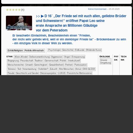
Keine Kommentare
– 25.05.2025
(1)
>> ▶ D 16´ „Der Friede sei mit euch allen, geliebte Brüder
und Schwestern!“ eröffnet Papst Leo seine
erste Ansprache an Millionen Gläubige
vor dem Petersdom
Er beschwört Einfachheit, Bescheidenheit einen "Frieden,
der nicht sehr geliebt wird, weil er ein demütiger Friede ist" - Brückenbauer zu sein
- ein einziges Volk in dieser Welt zu werden.
​​​​​​​​​​Psychologie
​​​​​​​​Geschichte
​​​​​Erdkunde
Bildende Kunst
​​​​​​​​​​Ethik/​Religion
​​​​​​​​​Politik+​Wirtschaft
ÖKO​LOGIE
PHY​
TECH​
ETHIK
(Klein-)Kinder
​​​​​​​​​​​​​​​​​​​​​​​​​​​​​​​​​​​​​​​​Selbst­verwirklichung
​​​​​​​​​​​​​Aggression
​​​​​​​​​​​​​Angst
​​​​​​​​​​​​​Entspannung
SIK
NIK
​​​​​​​​​​​​​Unsere
​​​​​​​​​​​​Begegnung
​​​​​​​​​​​​Freundschaft
​​​​​​​​​​​Tradition
​​​​​​​​​​Gemeinschaft
​​​​​​​​​Politik
​​​​​​​​Interkulturell
Umgebung
​​​​​​​Menschenrechte
​​​​​Umwelt
​​​​Gerechtigkeit
​​​​Gewalt(freiheit)
​​​Freiheit
​​​Partizipation
​​​Toleranz
​​Tod
​​Verantwortung
​​Vorbilder?
​Zukunft
Alte Menschen
Armut
DAS GLÜCK
Freude
Geschlecht und Gender
Herzensprojekte
LUXUS
Persönliche Meilensteine
Keine Kommentare
– 25.05.2025
(1)
>> ▶▶ 2´+ 5´ LEBEN IST JETZT – DIE REAL LIFE GUYS |
Film im Kino gestartet
Praktische Abenteuerprojekte - Glaube an Gott - Motivation zum
Leben jenseits von Konsum und Komfortzone
Zwei Geschwister starben jung...
​​​​​​​​​​Ethik/​Religion
​​​​​​​​​​Psychologie
​​​​​​​​​Politik+​Wirtschaft
​​​​​​​​Geschichte
​​​​​​​Physik
​Technik
​​​​​​Mathematik
​​​Deutsch a.F.
​Haus­wirtschaft
Bildende Kunst
Sport
ÖKO​LOGIE
ETHIK
(Klein-)Kinder
​​​​​​​​​​​​​​​​​​​​​​​​​​​​​​​​​​​​​​​​Selbst­verwirklichung
​​​​​​​​​​​​​​​Beruf
PHY​SIK
​​​​​Licht
TECH​NIK
​​​​​​​​​Werkstoffe
​​​​​​​​​​​​​Naturerfahrung