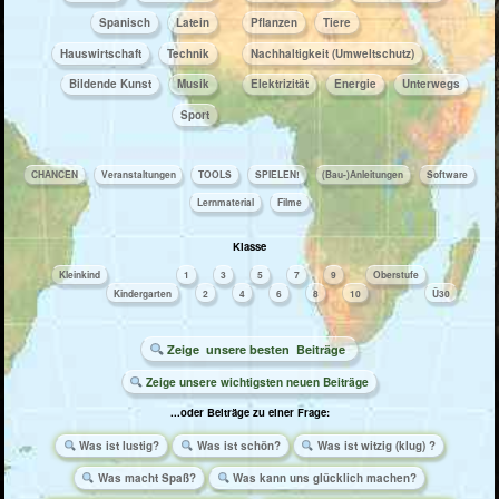
​​​Spanisch
​​Latein
Pflanzen
Tiere
​Haus­wirtschaft
​Technik
Nachhaltigkeit (Umweltschutz)
Bildende Kunst
Musik
Elektrizität
Energie
Unterwegs
Sport
CHANCEN
Veranstaltungen
TOOLS
SPIELEN!
(Bau-)Anleitungen
Software
Lernmaterial
Filme
Klasse
​​​​Kleinkind
​​1
​​3
​​5
​​7
​​9
Oberstufe
​​​Kinder­garten
​​2
​​4
​​6
​​8
​10
Ü30
Zeige
unsere besten
Beiträge
Zeige unsere wichtigsten neuen Beiträge
...oder Beiträge
zu einer Frage:
Was ist lustig?
Was ist schön?
Was ist witzig (klug) ?
Was macht Spaß?
Was kann uns glücklich machen?