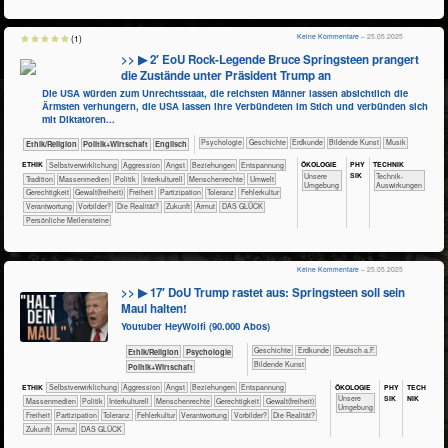
Keine Kommentare
– 25.05.2025
(1)
>> ▶ 2′ EoU Rock-Legende Bruce Springsteen prangert
die Zustände unter Präsident Trump an
Die USA würden zum Unrechtsstaat, die reichsten Männer lassen absichtlich die
Ärmsten verhungern, die USA lassen ihre Verbündeten im Stich und verbünden sich
mit Diktatoren...
​​​​​​​​​​Psychologie
​​​​​​​​Geschichte
​​​​​Erdkunde
Bildende Kunst
Musik
​​​​​​​​​​Ethik/​Religion
​​​​​​​​​Politik+​Wirtschaft
​​​Englisch
ÖKO​LOGIE
PHY​
TECH​NIK
ETHIK
​​​​​​​​​​​​​​​​​​​​​​​​​​​​​​​​​​​​​​​​Selbst­verwirklichung
​​​​​​​​​​​​​Aggression
​​​​​​​​​​​​​Angst
​​​​​​​​​​​​​Beziehungen
​​​​​​​​​​​​​Entspannung
SIK
​​​​​​​​​​​​​Unsere
​​​​​​Technik-
​​​​​​​​​​​Tradition
​​​​​​​​​Massenmedien
​​​​​​​​​Politik
​​​​​​​​Interkulturell
​​​​​​​Menschenrechte
​​​​​Umwelt
Umgebung
Auswirkungen
​​​​Gerechtigkeit
​​​​Gewalt(freiheit)
​​​Freiheit
​​​Partizipation
​​​Toleranz
​​Fehlerkultur
​​Verantwortung
​​Vorbilder?
​Die Realität?
​Zukunft
Armut
DAS GLÜCK
Persönliche Meilensteine
Keine Kommentare
– 25.05.2025
>> ▶ 17′ DoU Trump rastet aus: Springsteen soll sein
Maul halten!
Youtuber HeyWolfi (90.000 Abos)
​​​​​​​​Geschichte
​​​​​Erdkunde
​​​Deutsch a.F.
​​​​​​​​​​Ethik/​Religion
​​​​​​​​​​Psychologie
Bildende Kunst
​​​​​​​​​Politik+​Wirtschaft
ÖKO​LOGIE
PHY​
TECH​
ETHIK
​​​​​​​​​​​​​​​​​​​​​​​​​​​​​​​​​​​​​​​​Selbst­verwirklichung
​​​​​​​​​​​​​Aggression
​​​​​​​​​​​​​Angst
​​​​​​​​​​​​​Beziehungen
​​​​​​​​​​​​​Entspannung
SIK
NIK
​​​​​​​​​​​​​Unsere
​​​​​​​​​Massenmedien
​​​​​​​​​Politik
​​​​​​​​Interkulturell
​​​​​​​Menschenrechte
​​​​Gerechtigkeit
​​​​Gewalt(freiheit)
Umgebung
​​​Freiheit
​​​Partizipation
​​​Toleranz
​​Fehlerkultur
​​Verantwortung
​​Vorbilder?
​Die Realität?
​Zukunft
Armut
DAS GLÜCK