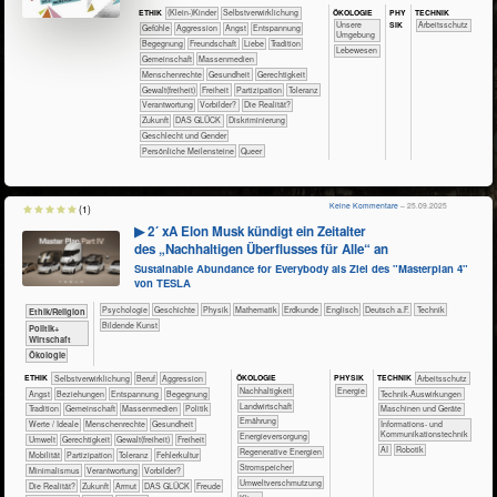
ÖKO​LOGIE
PHY​
TECH​NIK
ETHIK
(Klein-)Kinder
​​​​​​​​​​​​​​​​​​​​​​​​​​​​​​​​​​​​​​​​Selbst­verwirklichung
SIK
​​​​​​​​​​​​​Unsere
​​​​​​Arbeitsschutz
​​​​​​​​​​​​​​​Gefühle
​​​​​​​​​​​​​Aggression
​​​​​​​​​​​​​Angst
​​​​​​​​​​​​​Entspannung
Umgebung
​​​​​​​​​​​​Begegnung
​​​​​​​​​​​​Freundschaft
​​​​​​​​​​​​Liebe
​​​​​​​​​​​Tradition
​​​​​​​​​Lebewesen
​​​​​​​​​​Gemeinschaft
​​​​​​​​​Massenmedien
​​​​​​​Menschenrechte
​​​​​​Gesundheit
​​​​Gerechtigkeit
​​​​Gewalt(freiheit)
​​​Freiheit
​​​Partizipation
​​​Toleranz
​​Verantwortung
​​Vorbilder?
​Die Realität?
​Zukunft
DAS GLÜCK
Diskriminierung
Geschlecht und Gender
Persönliche Meilensteine
Queer
Keine Kommentare
– 25.09.2025
(1)
▶ 2´ xA Elon Musk kündigt ein Zeitalter
des „Nachhaltigen Überflusses für Alle“ an
Sustainable Abundance for Everybody als Ziel des "Masterplan 4"
von TESLA
​​​​​​​​​​Psychologie
​​​​​​​​Geschichte
​​​​​​​Physik
​​​​​​Mathematik
​​​​​Erdkunde
​​​​Englisch
​​​Deutsch a.F.
​Technik
​​​​​​​​​​Ethik/​Religion
Bildende Kunst
​​​​​​​​​Politik+​
Wirtschaft
​​​​​​​Ökologie
ÖKO​LOGIE
PHY​SIK
ETHIK
​​​​​​​​​​​​​​​​​​​​​​​​​​​​​​​​​​​​​​​​Selbst­verwirklichung
​​​​​​​​​​​​​​​Beruf
​​​​​​​​​​​​​Aggression
TECH​NIK
​​​​​​Arbeitsschutz
​​​​​​​​​​​​​​​Nachhaltigkeit
​​Energie
​​​​​​​​​​​​​Angst
​​​​​​​​​​​​​Beziehungen
​​​​​​​​​​​​​Entspannung
​​​​​​​​​​​​Begegnung
​​​​​​Technik-Auswirkungen
​​​​​Landwirtschaft
​​​​​​​​​​​Tradition
​​​​​​​​​​Gemeinschaft
​​​​​​​​​Massenmedien
​​​​​​​​​Politik
​​​​Maschinen und Geräte
​​​​Ernährung
​​​​​​​​Werte / Ideale
​​​​​​​Menschenrechte
​​​​​​Gesundheit
​​​Informations- und
Kommunikationstechnik
​​​Energieversorgung
​​​​​Umwelt
​​​​Gerechtigkeit
​​​​Gewalt(freiheit)
​​​Freiheit
​​AI
Robotik
​​​Regenerative Energien
​​​Mobilität
​​​Partizipation
​​​Toleranz
​​Fehlerkultur
​​​Stromspeicher
​​Minimalismus
​​Verantwortung
​​Vorbilder?
​​Umweltverschmutzung
​Die Realität?
​Zukunft
Armut
DAS GLÜCK
Freude