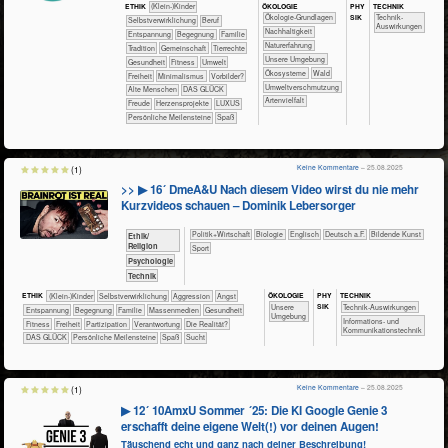
ÖKO​LOGIE
PHY​
TECH​NIK
ETHIK
(Klein-)Kinder
SIK
​​​​​​​​​​​​​​​​Ökologie-Grundlagen
​​​​​​Technik-
​​​​​​​​​​​​​​​​​​​​​​​​​​​​​​​​​​​​​​​​Selbst­verwirklichung
​​​​​​​​​​​​​​​Beruf
Auswirkungen
​​​​​​​​​​​​​​​Nachhaltigkeit
​​​​​​​​​​​​​Entspannung
​​​​​​​​​​​​Begegnung
​​​​​​​​​​​Familie
​​​​​​​​​​​​​Naturerfahrung
​​​​​​​​​​​Tradition
​​​​​​​​​​Gemeinschaft
​​​​​​​​Tierrechte
​​​​​​​​​​​​​Unsere Umgebung
​​​​​​Gesundheit
​​​​​Fitness
​​​​​Umwelt
​​​​​​​​​​​Ökosysteme
​​​​​​​​​​Wald
​​​Freiheit
​​Minimalismus
​​Vorbilder?
​​Umweltverschmutzung
Alte Menschen
DAS GLÜCK
Artenvielfalt
Freude
Herzensprojekte
LUXUS
Persönliche Meilensteine
Spaß
Keine Kommentare
– 25.08.2025
(1)
>> ▶ 16´ DmeA&U Nach diesem Video wirst du nie mehr
Kurzvideos schauen – Dominik Lebersorger
​​​​​​​​​Politik+​Wirtschaft
​​​​​​​Biologie
​​​​Englisch
​​​Deutsch a.F.
Bildende Kunst
​​​​​​​​​​Ethik/​
Religion
Sport
​​​​​​​​​​Psychologie
​Technik
ÖKO​LOGIE
PHY​
TECH​NIK
ETHIK
(Klein-)Kinder
​​​​​​​​​​​​​​​​​​​​​​​​​​​​​​​​​​​​​​​​Selbst­verwirklichung
​​​​​​​​​​​​​Aggression
​​​​​​​​​​​​​Angst
SIK
​​​​​​​​​​​​​Unsere
​​​​​​Technik-Auswirkungen
​​​​​​​​​​​​​Entspannung
​​​​​​​​​​​​Begegnung
​​​​​​​​​​​Familie
​​​​​​​​​Massenmedien
​​​​​​Gesundheit
Umgebung
​​​Informations- und
​​​​​Fitness
​​​Freiheit
​​​Partizipation
​​Verantwortung
​Die Realität?
Kommunikationstechnik
DAS GLÜCK
Persönliche Meilensteine
Spaß
Sucht
Keine Kommentare
– 25.08.2025
(1)
▶ 12´ 10AmxU Sommer ´25: Die KI Google Genie 3
erschafft deine eigene Welt(!) vor deinen Augen!
Täuschend echt und ganz nach deiner Beschreibung!