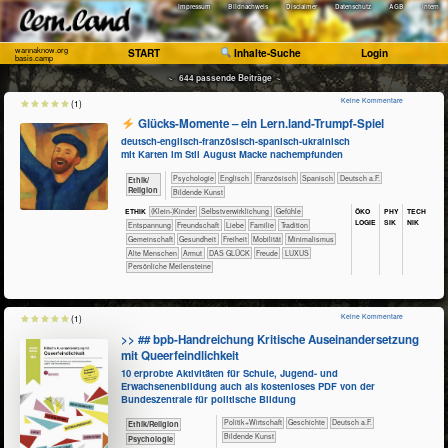
Impressum
Bildnachweis
Disclaimer
Datenschutz
AGB
Intern
wannaknow.org
START
Inhalte-Suche
Login
basis.camp
~ 644 passende Beiträge ~
Keine Kommentare
(1)
Glücks-Momente – ein Lern.land-Trumpf-Spiel
deutsch-englisch-französisch-spanisch-ukrainisch
mit Karten im Stil August Macke nachempfunden
​​​​​​​​​​Psychologie
​​​​Englisch
​​​​Französisch
​​​​Spanisch
​​​Deutsch a.F.
​​​​​​​​​​Ethik/​
Religion
Bildende Kunst
ÖKO​
PHY​
TECH​
ETHIK
(Klein-)Kinder
​​​​​​​​​​​​​​​​​​​​​​​​​​​​​​​​​​​​​​​​Selbst­verwirklichung
​​​​​​​​​​​​​​​Gefühle
LOGIE
SIK
NIK
​​​​​​​​​​​​​Entspannung
​​​​​​​​​​​​Freundschaft
​​​​​​​​​​​​Liebe
​​​​​​​​​​​Familie
​​​​​​​​​​​Tradition
​​​​​​​​​​Gemeinschaft
​​​​​​Gesundheit
​​​Freiheit
​​​Mobilität
​​Minimalismus
Alte Menschen
Armut
DAS GLÜCK
Freude
LUXUS
Persönliche Meilensteine
Keine Kommentare
(1)
>> ## bpb-Handreichung Kritische Auseinandersetzung
mit Queerfeindlichkeit
10 erprobte Aktivitäten für Schule, Jugend- und
Erwachsenenbildung auch als kostenloses PDF von der
Bundeszentrale für politische Bildung
​​​​​​​​​Politik+​Wirtschaft
​​​​​​​​Geschichte
​​​Deutsch a.F.
​​​​​​​​​​Ethik/​Religion
Bildende Kunst
​​​​​​​​​​Psychologie