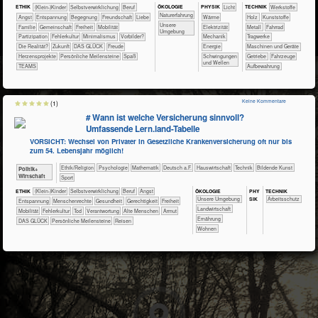
ÖKO​LOGIE
ETHIK
(Klein-)Kinder
​​​​​​​​​​​​​​​​​​​​​​​​​​​​​​​​​​​​​​​​Selbst­verwirklichung
​​​​​​​​​​​​​​​Beruf
PHY​SIK
​​​​​Licht
TECH​NIK
​​​​​​​​​Werkstoffe
​​​​​​​​​​​​​Naturerfahrung
​​​​​​​​​​​​​Angst
​​​​​​​​​​​​​Entspannung
​​​​​​​​​​​​Begegnung
​​​​​​​​​​​​Freundschaft
​​​​​​​​​​​​Liebe
​​​​​Wärme
​​​​​​​​Holz
​​​​​​​​Kunststoffe
​​​​​​​​​​​​​Unsere
​​​​​​​​​​​Familie
​​​​​​​​​​Gemeinschaft
​​​Freiheit
​​​Mobilität
​​​Elektrizität
​​​​​​​​Metall
​​​​​​​Fahrrad
Umgebung
​​​Partizipation
​​Fehlerkultur
​​Minimalismus
​​Vorbilder?
​​​Mechanik
​​​​​Tragwerke
​Die Realität?
​Zukunft
DAS GLÜCK
Freude
​​Energie
​​​​Maschinen und Geräte
Herzensprojekte
Persönliche Meilensteine
Spaß
​Schwingungen
​​Getriebe
​Fahrzeuge
und Wellen
TEAMS
Aufbewahrung
Keine Kommentare
(1)
# Wann ist welche Versicherung sinnvoll?
Umfassende Lern.land-Tabelle
VORSICHT: Wechsel von Privater in Gesetzliche Krankenversicherung oft nur bis
zum 54. Lebensjahr möglich!
​​​​​​​​​​Ethik/​Religion
​​​​​​​​​​Psychologie
​​​​​​Mathematik
​​​Deutsch a.F.
​Haus­wirtschaft
​Technik
Bildende Kunst
​​​​​​​​​Politik+​
Wirtschaft
Sport
ÖKO​LOGIE
PHY​
TECH​NIK
ETHIK
(Klein-)Kinder
​​​​​​​​​​​​​​​​​​​​​​​​​​​​​​​​​​​​​​​​Selbst­verwirklichung
​​​​​​​​​​​​​​​Beruf
​​​​​​​​​​​​​Angst
SIK
​​​​​​​​​​​​​Unsere Umgebung
​​​​​​Arbeitsschutz
​​​​​​​​​​​​​Entspannung
​​​​​​​Menschenrechte
​​​​​​Gesundheit
​​​​Gerechtigkeit
​​​Freiheit
​​​​​Landwirtschaft
​​​Mobilität
​​Fehlerkultur
​​Tod
​​Verantwortung
Alte Menschen
Armut
​​​​Ernährung
DAS GLÜCK
Persönliche Meilensteine
Reisen
​​​​Wohnen
3