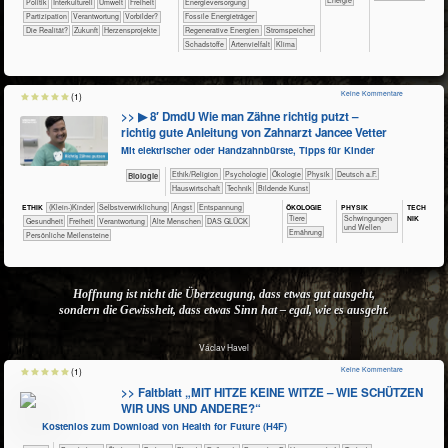
​​​​​​​​​Politik
​​​​​​​​Interkulturell
​​​​​Umwelt
​​​Freiheit
​​​Energieversorgung
​​​Partizipation
​​Verantwortung
​​Vorbilder?
​​​Fossile Energieträger
​Die Realität?
​Zukunft
Herzensprojekte
​​​Regenerative Energien
​​​Stromspeicher
​Schadstoffe
Artenvielfalt
Klima
Keine Kommentare
(1)
>> ▶ 8′ DmdU Wie man Zähne richtig putzt –
richtig gute Anleitung von Zahnarzt Jancee Vetter
Mit elektrischer oder Handzahnbürste, Tipps für Kinder
​​​​​​​​​​Ethik/​Religion
​​​​​​​​​​Psychologie
​​​​​​​​Ökologie
​​​​​​​Physik
​​​Deutsch a.F.
​​​​​​Biologie
​Haus­wirtschaft
​Technik
Bildende Kunst
ÖKO​LOGIE
PHY​SIK
TECH​
ETHIK
(Klein-)Kinder
​​​​​​​​​​​​​​​​​​​​​​​​​​​​​​​​​​​​​​​​Selbst­verwirklichung
​​​​​​​​​​​​​Angst
​​​​​​​​​​​​​Entspannung
NIK
​​​​​​​​Tiere
​Schwingungen
​​​​​​Gesundheit
​​​Freiheit
​​Verantwortung
Alte Menschen
DAS GLÜCK
und Wellen
​​​​Ernährung
Persönliche Meilensteine
Hoffnung ist nicht die Überzeugung, dass etwas gut ausgeht,
sondern die Gewissheit, dass etwas Sinn hat – egal, wie es ausgeht.
Václav Havel
Keine Kommentare
(1)
>> Faltblatt „MIT HITZE KEINE WITZE – WIE SCHÜTZEN
WIR UNS UND ANDERE?“
Kostenlos zum Download von Health for Future (H4F)