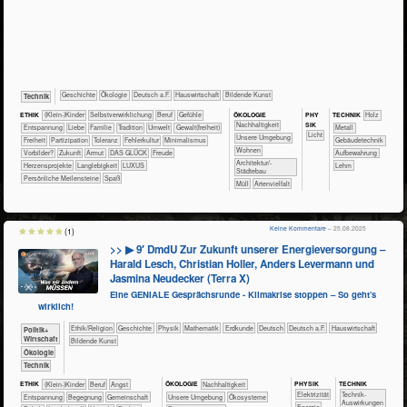
​​​​​​​​Geschichte
​​​​​​​​Ökologie
​​​Deutsch a.F.
​Haus­wirtschaft
Bildende Kunst
​Technik
ÖKO​LOGIE
PHY​
ETHIK
(Klein-)Kinder
​​​​​​​​​​​​​​​​​​​​​​​​​​​​​​​​​​​​​​​​Selbst­verwirklichung
​​​​​​​​​​​​​​​Beruf
​​​​​​​​​​​​​​​Gefühle
TECH​NIK
​​​​​​​​Holz
SIK
​​​​​​​​​​​​​​​Nachhaltigkeit
​​​​​​​​​​​​​Entspannung
​​​​​​​​​​​​Liebe
​​​​​​​​​​​Familie
​​​​​​​​​​​Tradition
​​​​​Umwelt
​​​​Gewalt(freiheit)
​​​​​​​​Metall
​​​​​Licht
​​​​​​​​​​​​​Unsere Umgebung
​​​Freiheit
​​​Partizipation
​​​Toleranz
​​Fehlerkultur
​​Minimalismus
​​​​​Gebäudetechnik
​​​​Wohnen
​​Vorbilder?
​Zukunft
Armut
DAS GLÜCK
Freude
Aufbewahrung
​​​Architektur/­
Herzensprojekte
Langlebigkeit
LUXUS
Lehm
Städtebau
Persönliche Meilensteine
Spaß
​Müll
Artenvielfalt
Keine Kommentare
– 25.08.2025
(1)
>> ▶ 9′ DmdU Zur Zukunft unserer Energieversorgung –
Harald Lesch, Christian Holler, Anders Levermann und
Jasmina Neudecker (Terra X)
Eine GENIALE Gesprächsrunde - Klimakrise stoppen – So geht's
wirklich!
​​​​​​​​​​Ethik/​Religion
​​​​​​​​Geschichte
​​​​​​​Physik
​​​​​​Mathematik
​​​​​Erdkunde
​​​​Deutsch
​​​Deutsch a.F.
​Haus­wirtschaft
​​​​​​​​​Politik+​
Wirtschaft
Bildende Kunst
​​​​​​​Ökologie
​Technik
PHY​SIK
TECH​NIK
ETHIK
(Klein-)Kinder
​​​​​​​​​​​​​​​Beruf
​​​​​​​​​​​​​Angst
ÖKO​LOGIE
​​​​​​​​​​​​​​​Nachhaltigkeit
​​​Elektrizität
​​​​​​Technik-
​​​​​​​​​​​​​Entspannung
​​​​​​​​​​​​Begegnung
​​​​​​​​​​Gemeinschaft
​​​​​​​​​​​​​Unsere Umgebung
​​​​​​​​​​​Ökosysteme
Auswirkungen
​​Energie