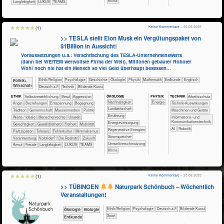
Klima
Langlebigkeit
LUXUS
TEAMS
Keine Kommentare
– 25.09.2025
(1)
>> TESLA stellt Elon Musk ein Vergütungspaket von
$1Billion in Aussicht!
Voraussetzungen u.a.: Verachtfachung des TESLA-Unternehmenswerts
(dann bei WEITEM wertvollste Firma der Welt), Millionen gebauter Roboter
Wohl noch nie hat ein Mensch so viel Geld überhaupt besessen...
​​​​​​​​​​Ethik/​Religion
​​​​​​​​​​Psychologie
​​​​​​​​Geschichte
​​​​​​​​Ökologie
​​​​​​​Physik
​​​​​​Mathematik
​​​​​Erdkunde
​​​​Englisch
​​​​​​​​​Politik+​
Wirtschaft
​​​Deutsch a.F.
​Technik
Bildende Kunst
ÖKO​LOGIE
PHY​SIK
ETHIK
​​​​​​​​​​​​​​​​​​​​​​​​​​​​​​​​​​​​​​​​Selbst­verwirklichung
​​​​​​​​​​​​​​​Beruf
​​​​​​​​​​​​​Aggression
TECH​NIK
​​​​​​Arbeitsschutz
​​​​​​​​​​​​​​​Nachhaltigkeit
​​Energie
​​​​​​​​​​​​​Angst
​​​​​​​​​​​​​Beziehungen
​​​​​​​​​​​​​Entspannung
​​​​​​​​​​​​Begegnung
​​​​​​Technik-Auswirkungen
​​​​​Landwirtschaft
​​​​​​​​​​​Tradition
​​​​​​​​​​Gemeinschaft
​​​​​​​​​Massenmedien
​​​​​​​​​Politik
​​​​Maschinen und Geräte
​​​​Ernährung
​​​​​​​​Werte / Ideale
​​​​​​​Menschenrechte
​​​​​Umwelt
​​​Informations- und
Kommunikationstechnik
​​​Energieversorgung
​​​​Gerechtigkeit
​​​​Gewalt(freiheit)
​​​Freiheit
​​​Mobilität
​​AI
Robotik
​​​Regenerative Energien
​​​Partizipation
​​​Toleranz
​​Fehlerkultur
​​Minimalismus
​​​Stromspeicher
​​Verantwortung
​​Vorbilder?
​Die Realität?
​Zukunft
​​Umweltverschmutzung
Armut
Freude
Langlebigkeit
LUXUS
TEAMS
Klima
Keine Kommentare
– 25.08.2025
(1)
>> TÜBINGEN
Naturpark Schönbuch – Wöchentlich
Veranstaltungen!
​​​​​​​​​​Ethik/​Religion
​​​​​​​​​​Psychologie
​​​Deutsch a.F.
Bildende Kunst
​​​​​​​Ökologie
​​​​​​Biologie
Sport
​​​​Erdkunde