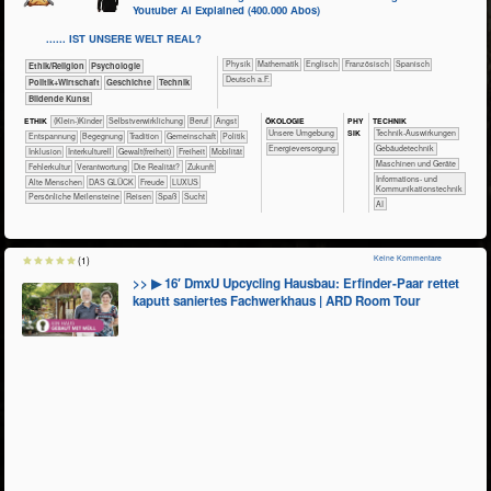
Youtuber AI Explained (400.000 Abos)
...... IST UNSERE WELT REAL?
​​​​​​​Physik
​​​​​​Mathematik
​​​​Englisch
​​​​Französisch
​​​​Spanisch
​​​​​​​​​​Ethik/​Religion
​​​​​​​​​​Psychologie
​​​Deutsch a.F.
​​​​​​​​​Politik+​Wirtschaft
​​​​​​​​Geschichte
​Technik
Bildende Kunst
ÖKO​LOGIE
PHY​
TECH​NIK
ETHIK
(Klein-)Kinder
​​​​​​​​​​​​​​​​​​​​​​​​​​​​​​​​​​​​​​​​Selbst­verwirklichung
​​​​​​​​​​​​​​​Beruf
​​​​​​​​​​​​​Angst
SIK
​​​​​​​​​​​​​Unsere Umgebung
​​​​​​Technik-Auswirkungen
​​​​​​​​​​​​​Entspannung
​​​​​​​​​​​​Begegnung
​​​​​​​​​​​Tradition
​​​​​​​​​​Gemeinschaft
​​​​​​​​​Politik
​​​Energieversorgung
​​​​​Gebäudetechnik
​​​​​​​​Inklusion
​​​​​​​​Interkulturell
​​​​Gewalt(freiheit)
​​​Freiheit
​​​Mobilität
​​​​Maschinen und Geräte
​​Fehlerkultur
​​Verantwortung
​Die Realität?
​Zukunft
​​​Informations- und
Alte Menschen
DAS GLÜCK
Freude
LUXUS
Kommunikationstechnik
Persönliche Meilensteine
Reisen
Spaß
Sucht
​​AI
Keine Kommentare
(1)
>> ▶ 16′ DmxU Upcycling Hausbau: Erfinder-Paar rettet
kaputt saniertes Fachwerkhaus | ARD Room Tour