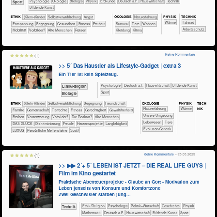
​​​​​​​​​​Psychologie
​​​​​​​​Ökologie
​​​​​​​Biologie
​​​​​​​Physik
​​​​​Erdkunde
​​​Deutsch a.F.
​Haus­wirtschaft
​Technik
Sport
Bildende Kunst
PHY​SIK
TECH​NIK
ETHIK
(Klein-)Kinder
​​​​​​​​​​​​​​​​​​​​​​​​​​​​​​​​​​​​​​​​Selbst­verwirklichung
​​​​​​​​​​​​​Angst
ÖKO​LOGIE
​​​​​​​​​​​​​Naturerfahrung
​​​​​Wärme
​​​​​​​Fahrrad
​​​​​​​​​​​​​Entspannung
​​​​​​​​​​​​Begegnung
​​​​​​Gesundheit
​​​​​Fitness
​​​Freiheit
​​​​​​​​​​​​Survival
​​​​​​​​Tiere
​​​​Wohnen
​​​​​​Arbeitsschutz
​​​Mobilität
​​Vorbilder?
Alte Menschen
Reisen
Kleidung
Klima
Keine Kommentare
(1)
>> 5´ Das Haustier als Lifestyle-Gadget | extra 3
Ein Tier ist kein Spielzeug.
​​​​​​​​​​Psychologie
​​​Deutsch a.F.
​Haus­wirtschaft
Bildende Kunst
​​​​​​​​​​Ethik/​Religion
Sport
​​​​​​Biologie
ÖKO​LOGIE
PHY​SIK
TECH​
ETHIK
(Klein-)Kinder
​​​​​​​​​​​​​​​​​​​​​​​​​​​​​​​​​​​​​​​​Selbst­verwirklichung
​​​​​​​​​​​​Begegnung
​​​​​​​​​​​​Freundschaft
NIK
​​​​​​​​​​​​​Naturerfahrung
​​​​​Wärme
​​​​​​​​​​​Familie
​​​​​​​​​​Gemeinschaft
​​​​​​​​Tierrechte
​​​​​Fitness
​​​​Gerechtigkeit
​​​​Gewalt(freiheit)
​​​​​​​​​​​​​Unsere Umgebung
​​​Freiheit
​​Verantwortung
​​Vorbilder?
​Die Realität?
Alte Menschen
​​​​​​​​​Lebewesen
​​​​​​​​Tiere
DAS GLÜCK
Diskriminierung
Freude
Herzensprojekte
Langlebigkeit
Evolution/Genetik
LUXUS
Persönliche Meilensteine
Spaß
Keine Kommentare
– 25.05.2025
(1)
>> ▶▶ 2´+ 5´ LEBEN IST JETZT – DIE REAL LIFE GUYS |
Film im Kino gestartet
Praktische Abenteuerprojekte - Glaube an Gott - Motivation zum
Leben jenseits von Konsum und Komfortzone
Zwei Geschwister starben jung...
​​​​​​​​​​Ethik/​Religion
​​​​​​​​​​Psychologie
​​​​​​​​​Politik+​Wirtschaft
​​​​​​​​Geschichte
​​​​​​​Physik
​Technik
​​​​​​Mathematik
​​​Deutsch a.F.
​Haus­wirtschaft
Bildende Kunst
Sport