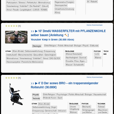
​​AI
Robotik
​​​Regenerative Energien
​​​Partizipation
​​​Toleranz
​​Fehlerkultur
​​Minimalismus
​​​Stromspeicher
​​Verantwortung
​​Vorbilder?
​Die Realität?
​Zukunft
​​Umweltverschmutzung
Armut
Freude
Langlebigkeit
LUXUS
TEAMS
Klima
Keine Kommentare
(1)
>> ▶ 10′ DmdU WASSERFILTER mit PFLANZENKOHLE
selber bauen [Anleitung
]
Youtuber Keep It Green (30.000 Abos)
​​​​​​​​​​Ethik/​Religion
​​​​​​​​​Politik+​Wirtschaft
​​​​​​​Biologie
​​​​​​​Physik
​​​​​Erdkunde
​​​​​​​Ökologie
ÖKO​LOGIE
PHY​SIK
TECH​
ETHIK
(Klein-)Kinder
​​​​​​​​​​​​​​​​​​​​​​​​​​​​​​​​​​​​​​​​Selbst­verwirklichung
​​​​​​​​​​​​​Entspannung
NIK
​​​​​​​​​​​​​​(Kleine) Kreisläufe!
​​​​​Licht
​​​​​​​​Interkulturell
​​​​​​​Menschenrechte
​​​​​​Gesundheit
​​​​Gerechtigkeit
​​​​​​​​​​​​​​​Nachhaltigkeit
​​​​​​​​​​​​Survival
​​​​​Wärme
​​Minimalismus
​​Verantwortung
​​Vorbilder?
Armut
DAS GLÜCK
​​​​​​​Einzeller, Pilze, Algen,...
Herzensprojekte
Persönliche Meilensteine
​​​​​​Wasser
​Schadstoffe
Keine Kommentare
(1)
>> ▶ 4′ D Der scewo BRO – ein treppensteigender
Rollstuhl! (30.000€)
​​​​​​​​​​Ethik/​Religion
​​​​​​​​​​Psychologie
​​​​​​​​​Politik+​Wirtschaft
​​​​​​​Biologie
​Haus­wirtschaft
​​​​​​Physik
Bildende Kunst
Sport
​Technik
ÖKO​LOGIE
PHY​SIK
TECH​NIK
ETHIK
(Klein-)Kinder
​​​​​​​​​​​​​Unsere
​​​Mechanik
​​​​​​​Fahrrad
​​​​​​​​​​​​​​​​​​​​​​​​​​​​​​​​​​​​​​​​Selbst­verwirklichung
​​​​​​​​​​​​​Angst
Umgebung
​Schwingungen
​​​​Maschinen
​​​​​​​​​​​​​Entspannung
​​​​​​​​​​Gemeinschaft
​​​​​​​​Inklusion
​​​​Wohnen
und Wellen
und Geräte