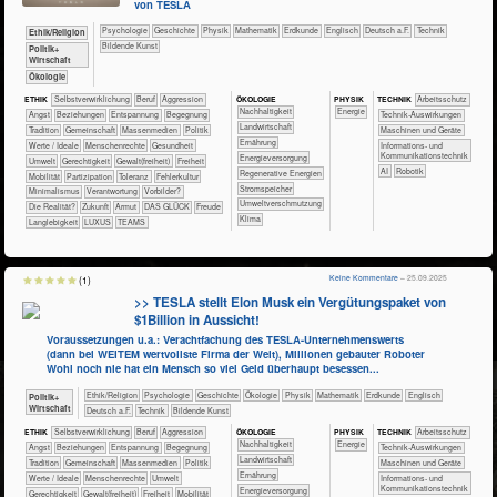
von TESLA
​​​​​​​​​​Psychologie
​​​​​​​​Geschichte
​​​​​​​Physik
​​​​​​Mathematik
​​​​​Erdkunde
​​​​Englisch
​​​Deutsch a.F.
​Technik
​​​​​​​​​​Ethik/​Religion
Bildende Kunst
​​​​​​​​​Politik+​
Wirtschaft
​​​​​​​Ökologie
ÖKO​LOGIE
PHY​SIK
ETHIK
​​​​​​​​​​​​​​​​​​​​​​​​​​​​​​​​​​​​​​​​Selbst­verwirklichung
​​​​​​​​​​​​​​​Beruf
​​​​​​​​​​​​​Aggression
TECH​NIK
​​​​​​Arbeitsschutz
​​​​​​​​​​​​​​​Nachhaltigkeit
​​Energie
​​​​​​​​​​​​​Angst
​​​​​​​​​​​​​Beziehungen
​​​​​​​​​​​​​Entspannung
​​​​​​​​​​​​Begegnung
​​​​​​Technik-Auswirkungen
​​​​​Landwirtschaft
​​​​​​​​​​​Tradition
​​​​​​​​​​Gemeinschaft
​​​​​​​​​Massenmedien
​​​​​​​​​Politik
​​​​Maschinen und Geräte
​​​​Ernährung
​​​​​​​​Werte / Ideale
​​​​​​​Menschenrechte
​​​​​​Gesundheit
​​​Informations- und
Kommunikationstechnik
​​​Energieversorgung
​​​​​Umwelt
​​​​Gerechtigkeit
​​​​Gewalt(freiheit)
​​​Freiheit
​​AI
Robotik
​​​Regenerative Energien
​​​Mobilität
​​​Partizipation
​​​Toleranz
​​Fehlerkultur
​​​Stromspeicher
​​Minimalismus
​​Verantwortung
​​Vorbilder?
​​Umweltverschmutzung
​Die Realität?
​Zukunft
Armut
DAS GLÜCK
Freude
Klima
Langlebigkeit
LUXUS
TEAMS
Keine Kommentare
– 25.09.2025
(1)
>> TESLA stellt Elon Musk ein Vergütungspaket von
$1Billion in Aussicht!
Voraussetzungen u.a.: Verachtfachung des TESLA-Unternehmenswerts
(dann bei WEITEM wertvollste Firma der Welt), Millionen gebauter Roboter
Wohl noch nie hat ein Mensch so viel Geld überhaupt besessen...
​​​​​​​​​​Ethik/​Religion
​​​​​​​​​​Psychologie
​​​​​​​​Geschichte
​​​​​​​​Ökologie
​​​​​​​Physik
​​​​​​Mathematik
​​​​​Erdkunde
​​​​Englisch
​​​​​​​​​Politik+​
Wirtschaft
​​​Deutsch a.F.
​Technik
Bildende Kunst
ÖKO​LOGIE
PHY​SIK
ETHIK
​​​​​​​​​​​​​​​​​​​​​​​​​​​​​​​​​​​​​​​​Selbst­verwirklichung
​​​​​​​​​​​​​​​Beruf
​​​​​​​​​​​​​Aggression
TECH​NIK
​​​​​​Arbeitsschutz
​​​​​​​​​​​​​​​Nachhaltigkeit
​​Energie
​​​​​​​​​​​​​Angst
​​​​​​​​​​​​​Beziehungen
​​​​​​​​​​​​​Entspannung
​​​​​​​​​​​​Begegnung
​​​​​​Technik-Auswirkungen
​​​​​Landwirtschaft
​​​​​​​​​​​Tradition
​​​​​​​​​​Gemeinschaft
​​​​​​​​​Massenmedien
​​​​​​​​​Politik
​​​​Maschinen und Geräte
​​​​Ernährung
​​​​​​​​Werte / Ideale
​​​​​​​Menschenrechte
​​​​​Umwelt
​​​Informations- und
Kommunikationstechnik
​​​Energieversorgung
​​​​Gerechtigkeit
​​​​Gewalt(freiheit)
​​​Freiheit
​​​Mobilität