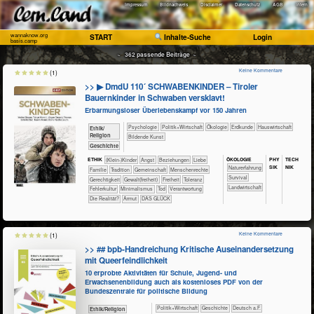
Impressum
Bildnachweis
Disclaimer
Datenschutz
AGB
Intern
wannaknow.org
START
Inhalte-Suche
Login
basis.camp
~ 362 passende Beiträge ~
Keine Kommentare
(1)
>> ▶ DmdU 110´ SCHWABENKINDER – Tiroler
Bauernkinder in Schwaben versklavt!
Erbarmungsloser Überlebenskampf vor 150 Jahren
​​​​​​​​​​Psychologie
​​​​​​​​​Politik+​Wirtschaft
​​​​​​​​Ökologie
​​​​​Erdkunde
​Haus­wirtschaft
​​​​​​​​​​Ethik/​
Religion
Bildende Kunst
​​​​​​​​Geschichte
ÖKO​LOGIE
PHY​
TECH​
ETHIK
(Klein-)Kinder
​​​​​​​​​​​​​Angst
​​​​​​​​​​​​​Beziehungen
​​​​​​​​​​​​Liebe
SIK
NIK
​​​​​​​​​​​​​Naturerfahrung
​​​​​​​​​​​Familie
​​​​​​​​​​​Tradition
​​​​​​​​​​Gemeinschaft
​​​​​​​Menschenrechte
​​​​​​​​​​​​Survival
​​​​Gerechtigkeit
​​​​Gewalt(freiheit)
​​​Freiheit
​​​Toleranz
​​​​​Landwirtschaft
​​Fehlerkultur
​​Minimalismus
​​Tod
​​Verantwortung
​Die Realität?
Armut
DAS GLÜCK
Keine Kommentare
(1)
>> ## bpb-Handreichung Kritische Auseinandersetzung
mit Queerfeindlichkeit
10 erprobte Aktivitäten für Schule, Jugend- und
Erwachsenenbildung auch als kostenloses PDF von der
Bundeszentrale für politische Bildung
​​​​​​​​​Politik+​Wirtschaft
​​​​​​​​Geschichte
​​​Deutsch a.F.
​​​​​​​​​​Ethik/​Religion