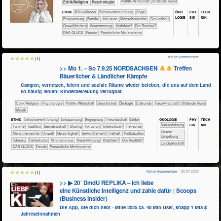
​​​​​​​​​Politik+​Wirtschaft
Bildende Kunst
​​​​​​​​​​Ethik/​Religion
​​​​​​​​​​Psychologie
ÖKO​
PHY​
TECH​
ETHIK
(Klein-)Kinder
​​​​​​​​​​​​​​​​​​​​​​​​​​​​​​​​​​​​​​​​Selbst­verwirklichung
​​​​​​​​​​​​​Angst
LOGIE
SIK
NIK
​​​​​​​​​​​​​Entspannung
​​​​​​​​​​​Familie
​​​​​​​​Inklusion
​​​​​​​Menschenrechte
​​​​​​Gesundheit
​​​​Gewalt(freiheit)
​​Verantwortung
​​Vorbilder?
​Die Realität?
DAS GLÜCK
Freude
Persönliche Meilensteine
Keine Kommentare
(1)
>> Mo 1. – So 7.9.25 NORDSACHSEN
Treffen
Bäuerlicher & Ländlicher Kämpfe
Campen, vernetzen, feiern und soziale Räume wieder beleben, die uns auf dem Land
so häufig fehlen! Kinderbetreuung verfügbar.
​​​​​​​​​​Ethik/​Religion
​​​​​​​​​​Psychologie
​​​​​​​​​Politik+​Wirtschaft
​​​​​​​​Geschichte
​​​​​​​​Ökologie
​​​​​Erdkunde
​Haus­wirtschaft
Bildende Kunst
Musik
ÖKO​LOGIE
PHY​
TECH​
ETHIK
​​​​​​​​​​​​​​​​​​​​​​​​​​​​​​​​​​​​​​​​Selbst­verwirklichung
​​​​​​​​​​​​​Entspannung
​​​​​​​​​​​​Begegnung
​​​​​​​​​​​​Freundschaft
​​​​​​​​​​​​Liebe
SIK
NIK
​​​​​​​​​​​​​Naturerfahrung
​​​​​​​​​​​Familie
​​​​​​​​​​​Tradition
​​​​​​​​​​Gemeinschaft
​​​​​​​​​​Sharing
​​​​​​​​Inklusion
​​​​​​​​Interkulturell
​​​​​​​​Tierrechte
​​​​​​​​​​​​​Unsere
​​​​​​​Menschenrechte
​​​​​Umwelt
​​​​Gerechtigkeit
​​​​Gewalt(freiheit)
​​​Freiheit
​​​Partizipation
Umgebung
​​​Toleranz
​​Fehlerkultur
​​Minimalismus
​​Verantwortung
​​Vorbilder?
​Die Realität?
​​​​​Landwirtschaft
DAS GLÜCK
Freude
Persönliche Meilensteine
Keine Kommentare
– 25.07.2025
(1)
>> ▶ 20´ DmdU REPLIKA – Ich liebe
eine Künstliche Intelligenz und zahle dafür | Scoops
(Business Insider)
Die App, die dich liebt - Mitte 2025 ca. 40 Mio User, knapp 1 Mia $
Jahreseinnahmen