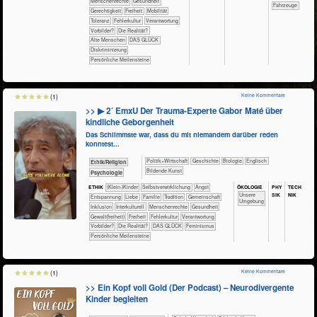
​​​​​​​Menschenrechte
​​​​​​Gesundheit
​Fahrzeuge
​​​​Gerechtigkeit
​​​Freiheit
​​​Mobilität
​​​Toleranz
​​Fehlerkultur
​​Verantwortung
​​Vorbilder?
​Die Realität?
Alte Menschen
DAS GLÜCK
Diskriminierung
Persönliche Meilensteine
Keine Kommentare
(1)
>> ▶ 2´ EmxU Der Trauma-Experte Gabor Maté über
kindliche Geborgenheit
Das Schlimmste war, dass du mit niemandem darüber reden
konntest...
​​​​​​​​​Politik+​Wirtschaft
​​​​​​​​Geschichte
​​​​​​​Biologie
​​​​Englisch
​​​​​​​​​​Ethik/​Religion
Bildende Kunst
​​​​​​​​​​Psychologie
ÖKO​LOGIE
PHY​
TECH​
ETHIK
(Klein-)Kinder
​​​​​​​​​​​​​​​​​​​​​​​​​​​​​​​​​​​​​​​​Selbst­verwirklichung
​​​​​​​​​​​​​Angst
SIK
NIK
​​​​​​​​​​​​​Unsere
​​​​​​​​​​​​​Entspannung
​​​​​​​​​​​​Liebe
​​​​​​​​​​​Familie
​​​​​​​​​​​Tradition
​​​​​​​​​​Gemeinschaft
Umgebung
​​​​​​​​Inklusion
​​​​​​​​Interkulturell
​​​​​​​Menschenrechte
​​​​​​Gesundheit
​​​​Gewalt(freiheit)
​​​Freiheit
​​Fehlerkultur
​​Verantwortung
​​Vorbilder?
​Die Realität?
DAS GLÜCK
Feminismus
Persönliche Meilensteine
Keine Kommentare
(1)
>> Ein Kopf voll Gold (Der Podcast) – Neurodivergente
Kinder begleiten