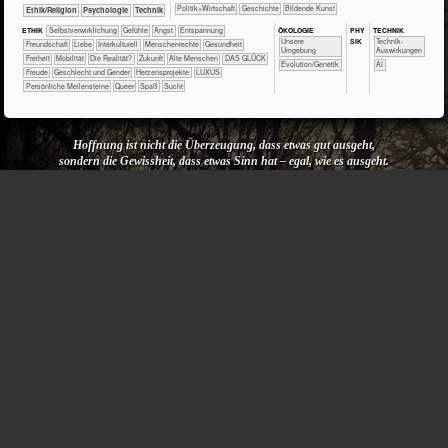
​​​​​​​​​Politik+​Wirtschaft
​​​​​​​​Geschichte
Bildende Kunst
​​​​​​​​​​Ethik/​Religion
​​​​​​​​​​Psychologie
​Technik
ÖKO​LOGIE
PHY​
TECH​NIK
ETHIK
​​​​​​​​​​​​​​​​​​​​​​​​​​​​​​​​​​​​​​​​Selbst­verwirklichung
​​​​​​​​​​​​​​​Gefühle
​​​​​​​​​​​​​Angst
​​​​​​​​​​​​​Entspannung
SIK
​​​​​​​​​​​​​Unsere
​​​​​​Technik-
​​​​​​​​​​​​Freundschaft
​​​​​​​​​​​​Liebe
​​​​​​​​Interkulturell
​​​​​​​Menschenrechte
​​​​​​Gesundheit
Umgebung
Auswirkungen
​​​Freiheit
​​​Mobilität
​Die Realität?
​Zukunft
Alte Menschen
DAS GLÜCK
Evolution/Genetik
​​AI
Freude
Geschlecht und Gender
Herzensprojekte
LUXUS
Persönliche Meilensteine
Queer
Spaß
Sucht
Hoffnung ist nicht die Überzeugung, dass etwas gut ausgeht,
sondern die Gewissheit, dass etwas Sinn hat – egal, wie es ausgeht.
Václav Havel
Keine Kommentare
– 25.05.2025
(1)
>> ▶ 2′ EoU Rock-Legende Bruce Springsteen prangert
die Zustände unter Präsident Trump an
Die USA würden zum Unrechtsstaat, die reichsten Männer lassen absichtlich die
Ärmsten verhungern, die USA lassen ihre Verbündeten im Stich und verbünden sich
mit Diktatoren...
​​​​​​​​​​Psychologie
​​​​​​​​Geschichte
​​​​​Erdkunde
Bildende Kunst
Musik
​​​​​​​​​​Ethik/​Religion
​​​​​​​​​Politik+​Wirtschaft
​​​Englisch
ÖKO​LOGIE
PHY​
TECH​NIK
ETHIK
​​​​​​​​​​​​​​​​​​​​​​​​​​​​​​​​​​​​​​​​Selbst­verwirklichung
​​​​​​​​​​​​​Aggression
​​​​​​​​​​​​​Angst
​​​​​​​​​​​​​Beziehungen
​​​​​​​​​​​​​Entspannung
SIK
​​​​​​​​​​​​​Unsere
​​​​​​Technik-
​​​​​​​​​​​Tradition
​​​​​​​​​Massenmedien
​​​​​​​​​Politik
​​​​​​​​Interkulturell
​​​​​​​Menschenrechte
​​​​​Umwelt
Umgebung
Auswirkungen
​​​​Gerechtigkeit
​​​​Gewalt(freiheit)
​​​Freiheit
​​​Partizipation
​​​Toleranz
​​Fehlerkultur
​​Verantwortung
​​Vorbilder?
​Die Realität?
​Zukunft
Armut
DAS GLÜCK
Persönliche Meilensteine