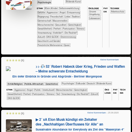
Bildende Kunst
​​​​​​​​​​Psychologie
ÖKO​LOGIE
PHY​
TECH​NIK
ETHIK
(Klein-)Kinder
​​​​​​​​​​​​​​​​​​​​​​​​​​​​​​​​​​​​​​​​Selbst­verwirklichung
SIK
​​​​​​​​​​​​​Unsere
​​​​​​Arbeitsschutz
​​​​​​​​​​​​​​​Gefühle
​​​​​​​​​​​​​Aggression
​​​​​​​​​​​​​Angst
​​​​​​​​​​​​​Entspannung
Umgebung
​​​​​​​​​​​​Begegnung
​​​​​​​​​​​​Freundschaft
​​​​​​​​​​​​Liebe
​​​​​​​​​​​Tradition
​​​​​​​​​Lebewesen
​​​​​​​​​​Gemeinschaft
​​​​​​​​​Massenmedien
​​​​​​​Menschenrechte
​​​​​​Gesundheit
​​​​Gerechtigkeit
​​​​Gewalt(freiheit)
​​​Freiheit
​​​Partizipation
​​​Toleranz
​​Verantwortung
​​Vorbilder?
​Die Realität?
​Zukunft
DAS GLÜCK
Diskriminierung
Geschlecht und Gender
Persönliche Meilensteine
Queer
Keine Kommentare
(1)
>>
53´ Robert Habeck über Krieg, Frieden und Waffen
– Meine schwerste Entscheidung
Ein tiefer Einblick in Gründe und Abgründe - Berliner Morgenpost
​​​​​​​​​​Psychologie
​​​​​Erdkunde
​​​​Deutsch
Bildende Kunst
​​​​​​​​​​Ethik/​Religion
​​​​​​​​​Politik+​Wirtschaft
​​​​​​​​Geschichte
ÖKO​
PHY​
TECH​
ETHIK
​​​​​​​​​​​​​Aggression
​​​​​​​​​​​​​Angst
​​​​​​​​​Politik
​​​​​​​​Interkulturell
​​​​​​​Menschenrechte
​​​​Gerechtigkeit
LOGIE
SIK
NIK
​​​​Gewalt(freiheit)
​​​Freiheit
​​​Partizipation
​​​Toleranz
​​Tod
​​Verantwortung
​Die Realität?
​Zukunft
DAS GLÜCK
Keine Kommentare
– 25.09.2025
(1)
▶ 2´ xA Elon Musk kündigt ein Zeitalter
des „Nachhaltigen Überflusses für Alle“ an
Sustainable Abundance for Everybody als Ziel des "Masterplan 4"