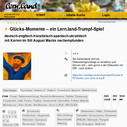
Impressum
Bildnachweis
Disclaimer
Datenschutz
AGB
Intern
wannaknow.org
START
Inhalte-Suche
Login
basis.camp
Keine Kommentare
(1)
Glücks-Momente – ein Lern.land-Trumpf-Spiel
deutsch-englisch-französisch-spanisch-ukrainisch
mit Karten im Stil August Macke nachempfunden
+++
Die Zahlenwerte sind als
Diskussionsgrundlage zu verstehen und
können sich – sehr gerne in der Diskussion mit
DIR – noch ändern.
https://lern.land/wp-content/uploads/Gluecks-A
RT-Karten-Lern.land-v0.8.pdf
​​​​​​​​​​Psychologie
​​​Deutsch a.F.
​​​​Englisch
​​​​Französisch
​​​​Spanisch
Bildende Kunst
​​​​​​​​​​Ethik/​Religion
ÖKO​
PHY​
TECH​
Freude
​​​​​​​​​​​​​​​​​​​​​​​​​​​​​​​​​​​​​​​​Selbst­verwirklichung
Persönliche Meilensteine
​​​​​​​​​​​​​​​Gefühle
​​​​​​​​​​​​​Entspannung
ETHIK
LOGIE
SIK
NIK
​​​​​​​​​​​​Freundschaft
​​​​​​​​​​​​Liebe
​​​​​​​​​​​Familie
​​​​​​​​​​​Tradition
​​​​​​​​​​Gemeinschaft
​​​​​​Gesundheit
​​​Freiheit
​​​Mobilität
​​Minimalismus
(Klein-)Kinder
Alte Menschen
Armut
LUXUS
DAS GLÜCK
​​​Grundschule
​​​​​​​​​​​​​​​​​​Selbststudium / Hobby
​​​​​​​​​​​​​​​​​Partnerarbeit
​​1
​​2
​​3
(Bau-)Anleitung
​​Förderschule
​​Hauptschule
​​​​​​​​​​​​​​​​​​​​​​​​​​​​​​​​​​​​​​​​​​​​​​​​​​​​​​​​​​​​​​​​​​​​​​Teamarbeit
Kommunizieren
​​​​​​​​​​​​​​Diskutieren
​​4
​​5
​​6
​​7
​​8
Übersichtstafel
​​Realschule
​Gymnasium
​​​​​​​​​​​​SPIELEN
​​​​​​​​​​​Rollenspiel / Planspiel
​​9
​10
Abbildung
Berufsschule
Studium
​​​​​​Üben (Einprägen)
Meditieren
Oberstufe
Ü30