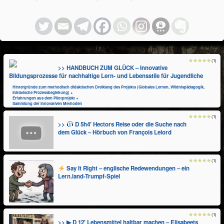
(1)
>> HANDBUCH ZUM GLÜCK – Innovative
Bildungsprozesse für nachhaltige Lern- und Lebensstile für Jugendliche
Hintergründe zum methodisch didaktischen Dreiklang des Projekts (Globales Lernen, Wildnispädagogik,
Initiatische Prozessbegleitung) +
Erfahrungen aus dem Pilotprojekt +
Sammlung der innovativen Methoden
(1)
>>
D 5h4′ Hectors Reise oder die Suche nach
dem Glück – Hörbuch von François Lelord
(1)
Say It Right – englische Redewendungen – ein
Lern.land-Trumpf-Spiel
(1)
>> ▶ D 12′ Lebensmittel haltbar machen – Elisabeets