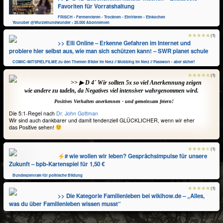
Favoriten für Vorratshaltung
FRISCH - Fermentieren - Trocknen - Einfrieren - Einkochen
Youtuber @Wurzelnundwunder • 20.000 Abonnenten
(1)
>> Elli Online – Erkenne Gefahren im Internet und
probiere hier selbst aus, wie man sich schützen kann! – SWR planet schule
COMIC-MITSPIELFILME zu den Themen Bilder im Netz // Mobbing im Netz // Passwort - aber sicher!
(1)
>> ▶ D 4´ Wir sollten 5x so viel Anerkennung zeigen
wie andere zu tadeln, da Negatives viel intensiver wahrgenommen wird.
Positives Verhalten anerkennen - und gemeinsam feiern!
Die 5:1-Regel nach
Dr. John Gottman
Wir sind auch dankbarer und damit tendenziell GLÜCKLICHER, wenn wir eher
das Positive sehen!
(1)
# wie wollen wir leben? Gesprächsimpulse für unsere
Zukunft – bpb‑Kartenspiel für 1,50 €
Bundeszentrale für politische Bildung
(1)
>> Die Kategorie Familienleben bei wikihow.de – „Alles,
was du über Familienleben wissen musst“