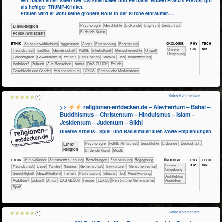
Wir haben einen Vater! Der US-Amerikaner und Peruaner Robert Francis Prevost gilt
als heftiger TRUMP-Kritiker.
Frauen wird er wohl keine größere Rolle in der Kirche einräumen...
​​​​​​​​​​Psychologie
​​​​​​​​Geschichte
​​​​​Erdkunde
​​​​Englisch
​​​Deutsch a.F.
​​​​​​​​​​Ethik/​Religion
Bildende Kunst
​​​​​​​​​Politik+​Wirtschaft
ÖKO​LOGIE
PHY​
TECH​
ETHIK
​​​​​​​​​​​​​​​​​​​​​​​​​​​​​​​​​​​​​​​​Selbst­verwirklichung
​​​​​​​​​​​​​Aggression
​​​​​​​​​​​​​Angst
​​​​​​​​​​​​​Entspannung
​​​​​​​​​​​​Begegnung
SIK
NIK
​​​​​​​​​​​​​Unsere
​​​​​​​​​​​​Freundschaft
​​​​​​​​​​​Tradition
​​​​​​​​​​Gemeinschaft
​​​​​​​​​Politik
​​​​​​​​Interkulturell
​​​​​​​Menschenrechte
​​​​​Umwelt
Umgebung
​​​​Gerechtigkeit
​​​​Gewalt(freiheit)
​​​Freiheit
​​​Partizipation
​​​Toleranz
​​Tod
​​Verantwortung
​​Vorbilder?
​Zukunft
Alte Menschen
Armut
DAS GLÜCK
Freude
Geschlecht und Gender
Herzensprojekte
LUXUS
Persönliche Meilensteine
Keine Kommentare
(1)
>>
religionen-entdecken.de – Alevitentum – Bahai –
Buddhismus – Christentum – Hinduismus – Islam –
Jesidentum – Judentum – Sikhi
Diverse Arbeits-, Spiel- und Bastelmaterialien sowie Empfehlungen
​​​​​​​​​​Psychologie
​​​​​​​​​Politik+​Wirtschaft
​​​​​​​​Geschichte
​​​​​Erdkunde
​​​Deutsch a.F.
​​​​​​​​​​Ethik/​
Religion
Bildende Kunst
Musik
ÖKO​LOGIE
PHY​
TECH​
ETHIK
(Klein-)Kinder
​​​​​​​​​​​​​​​​​​​​​​​​​​​​​​​​​​​​​​​​Selbst­verwirklichung
​​​​​​​​​​​​​Beziehungen
​​​​​​​​​​​​​Entspannung
​​​​​​​​​​​​Begegnung
SIK
NIK
​​​​​​​​​​​​​Unsere
​​​​​​​​​​​​Freundschaft
​​​​​​​​​​​​Liebe
​​​​​​​​​​​Familie
​​​​​​​​​​​Tradition
​​​​​​​​​​Gemeinschaft
​​​​​​​​Interkulturell
​​​​​​​Menschenrechte
Umgebung
​​​​Gerechtigkeit
​​​​Gewalt(freiheit)
​​​Freiheit
​​​Partizipation
​​​Toleranz
​​Tod
​​Verantwortung
​​​Architektur/­
​​Vorbilder?
​Zukunft
Armut
DAS GLÜCK
Freude
LUXUS
Persönliche Meilensteine
Städtebau
Spaß
Keine Kommentare
(1)