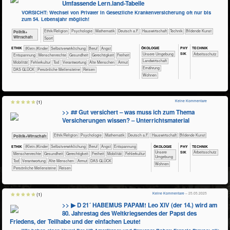
Umfassende Lern.land-Tabelle
VORSICHT: Wechsel von Privater in Gesetzliche Krankenversicherung oft nur bis
zum 54. Lebensjahr möglich!
​​​​​​​​​​Ethik/​Religion
​​​​​​​​​​Psychologie
​​​​​​Mathematik
​​​Deutsch a.F.
​Haus­wirtschaft
​Technik
Bildende Kunst
​​​​​​​​​Politik+​
Wirtschaft
Sport
ÖKO​LOGIE
PHY​
TECH​NIK
ETHIK
(Klein-)Kinder
​​​​​​​​​​​​​​​​​​​​​​​​​​​​​​​​​​​​​​​​Selbst­verwirklichung
​​​​​​​​​​​​​​​Beruf
​​​​​​​​​​​​​Angst
SIK
​​​​​​​​​​​​​Unsere Umgebung
​​​​​​Arbeitsschutz
​​​​​​​​​​​​​Entspannung
​​​​​​​Menschenrechte
​​​​​​Gesundheit
​​​​Gerechtigkeit
​​​Freiheit
​​​​​Landwirtschaft
​​​Mobilität
​​Fehlerkultur
​​Tod
​​Verantwortung
Alte Menschen
Armut
​​​​Ernährung
DAS GLÜCK
Persönliche Meilensteine
Reisen
​​​​Wohnen
Keine Kommentare
(1)
>> ## Gut versichert – was muss ich zum Thema
Versicherungen wissen? – Unterrichtsmaterial
​​​​​​​​​​Ethik/​Religion
​​​​​​​​​​Psychologie
​​​​​​Mathematik
​​​Deutsch a.F.
​Haus­wirtschaft
Bildende Kunst
​​​​​​​​​Politik+​Wirtschaft
ÖKO​LOGIE
PHY​
TECH​NIK
ETHIK
(Klein-)Kinder
​​​​​​​​​​​​​​​​​​​​​​​​​​​​​​​​​​​​​​​​Selbst­verwirklichung
​​​​​​​​​​​​​​​Beruf
​​​​​​​​​​​​​Angst
​​​​​​​​​​​​​Entspannung
SIK
​​​​​​​​​​​​​Unsere
​​​​​​Arbeitsschutz
​​​​​​​Menschenrechte
​​​​​​Gesundheit
​​​​Gerechtigkeit
​​​Freiheit
​​​Mobilität
​​Fehlerkultur
Umgebung
​​Tod
​​Verantwortung
Alte Menschen
Armut
DAS GLÜCK
​​​​Wohnen
Persönliche Meilensteine
Reisen
Keine Kommentare
– 25.05.2025
(1)
>> ▶ D 21´ HABEMUS PAPAM! Leo XIV (der 14.) wird am
80. Jahrestag des Weltkriegsendes der Papst des
Friedens, der Teilhabe und der einfachen Leute!