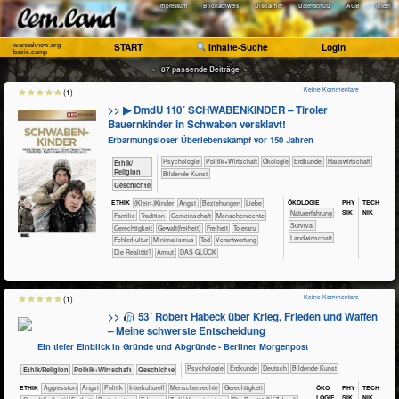
Impressum
Bildnachweis
Disclaimer
Datenschutz
AGB
Intern
wannaknow.org
START
Inhalte-Suche
Login
basis.camp
~ 87 passende Beiträge ~
Keine Kommentare
(1)
>> ▶ DmdU 110´ SCHWABENKINDER – Tiroler
Bauernkinder in Schwaben versklavt!
Erbarmungsloser Überlebenskampf vor 150 Jahren
​​​​​​​​​​Psychologie
​​​​​​​​​Politik+​Wirtschaft
​​​​​​​​Ökologie
​​​​​Erdkunde
​Haus­wirtschaft
​​​​​​​​​​Ethik/​
Religion
Bildende Kunst
​​​​​​​​Geschichte
ÖKO​LOGIE
PHY​
TECH​
ETHIK
(Klein-)Kinder
​​​​​​​​​​​​​Angst
​​​​​​​​​​​​​Beziehungen
​​​​​​​​​​​​Liebe
SIK
NIK
​​​​​​​​​​​​​Naturerfahrung
​​​​​​​​​​​Familie
​​​​​​​​​​​Tradition
​​​​​​​​​​Gemeinschaft
​​​​​​​Menschenrechte
​​​​​​​​​​​​Survival
​​​​Gerechtigkeit
​​​​Gewalt(freiheit)
​​​Freiheit
​​​Toleranz
​​​​​Landwirtschaft
​​Fehlerkultur
​​Minimalismus
​​Tod
​​Verantwortung
​Die Realität?
Armut
DAS GLÜCK
Keine Kommentare
(1)
>>
53´ Robert Habeck über Krieg, Frieden und Waffen
– Meine schwerste Entscheidung
Ein tiefer Einblick in Gründe und Abgründe - Berliner Morgenpost
​​​​​​​​​​Psychologie
​​​​​Erdkunde
​​​​Deutsch
Bildende Kunst
​​​​​​​​​​Ethik/​Religion
​​​​​​​​​Politik+​Wirtschaft
​​​​​​​​Geschichte
ÖKO​
PHY​
TECH​
ETHIK
​​​​​​​​​​​​​Aggression
​​​​​​​​​​​​​Angst
​​​​​​​​​Politik
​​​​​​​​Interkulturell
​​​​​​​Menschenrechte
​​​​Gerechtigkeit
LOGIE
SIK
NIK