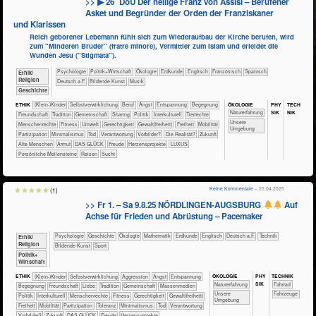
>> ▶ 26´ DoU Der heilige Franz von Assisi – Berufener
Asket und Begründer der Orden der Franziskaner
und Klarissen
Reich geborener Lebemann fühlt sich zum Wiederaufbau der Kirche berufen, wird
zum "Minderen Bruder" (fratre minore), Vermittler zum Islam und erleidet die
Wunden Jesu ("Stigmata").
​​​​​​​​​​Psychologie
​​​​​​​​​Politik+​Wirtschaft
​​​​​​​​Ökologie
​​​​​Erdkunde
​​​​Englisch
​​​​Französisch
​​​​Spanisch
​​​​​​​​​​Ethik/​
Religion
​​​Deutsch a.F.
Bildende Kunst
Musik
​​​​​​​​Geschichte
ÖKO​LOGIE
PHY​
TECH​
ETHIK
(Klein-)Kinder
​​​​​​​​​​​​​​​​​​​​​​​​​​​​​​​​​​​​​​​​Selbst­verwirklichung
​​​​​​​​​​​​​​​Beruf
​​​​​​​​​​​​​Angst
​​​​​​​​​​​​​Entspannung
​​​​​​​​​​​​Begegnung
SIK
NIK
​​​​​​​​​​​​​Naturerfahrung
​​​​​​​​​​​​Freundschaft
​​​​​​​​​​​Tradition
​​​​​​​​​​Gemeinschaft
​​​​​​​​​​Sharing
​​​​​​​​​Politik
​​​​​​​​Interkulturell
​​​​​​​​Tierrechte
​​​​​​​​​​​​​Unsere
​​​​​​​Menschenrechte
​​​​​Fitness
​​​​​Umwelt
​​​​Gerechtigkeit
​​​​Gewalt(freiheit)
​​​Freiheit
​​​Mobilität
Umgebung
​​​Partizipation
​​Minimalismus
​​Tod
​​Verantwortung
​​Vorbilder?
​Die Realität?
​Zukunft
Alte Menschen
Armut
DAS GLÜCK
Freude
Herzensprojekte
LUXUS
Persönliche Meilensteine
Reisen
Sucht
Keine Kommentare
– 25.04.2025
(1)
>> Fr 1. – Sa 9.8.25 NÖRDLINGEN-AUGSBURG
Auf
Achse für Frieden und Abrüstung – Pacemaker
​​​​​​​​​​Psychologie
​​​​​​​​Geschichte
​​​​​​​​Ökologie
​​​​​​Mathematik
​​​​​Erdkunde
​​​​Englisch
​​​Deutsch a.F.
​Technik
​​​​​​​​​​Ethik/​
Religion
Bildende Kunst
Sport
​​​​​​​​​Politik+​
Wirtschaft
ÖKO​LOGIE
PHY​
TECH​NIK
ETHIK
(Klein-)Kinder
​​​​​​​​​​​​​​​​​​​​​​​​​​​​​​​​​​​​​​​​Selbst­verwirklichung
​​​​​​​​​​​​​Aggression
​​​​​​​​​​​​​Angst
​​​​​​​​​​​​​Entspannung
SIK
​​​​​​​​​​​​​Naturerfahrung
​​​​​​​Fahrrad
​​​​​​​​​​​​Begegnung
​​​​​​​​​​​​Freundschaft
​​​​​​​​​​​​Liebe
​​​​​​​​​​​Tradition
​​​​​​​​​​Gemeinschaft
​​​​​​​​​Massenmedien
​​​​​​​​​​​​​Unsere
​Fahrzeuge
​​​​​​​​​Politik
​​​​​​​​Interkulturell
​​​​​​​Menschenrechte
​​​​​Fitness
​​​​Gerechtigkeit
​​​​Gewalt(freiheit)
Umgebung
​​​Freiheit
​​​Mobilität
​​​Partizipation
​​​Toleranz
​​Minimalismus
​​Tod
​​Verantwortung
​​Vorbilder?
​Zukunft
DAS GLÜCK
Freude
Herzensprojekte