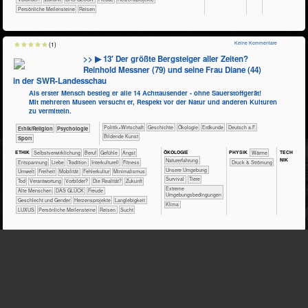
Persönliche Meilensteine
Reisen
Keine Kommentare
(1)
>> ▶ 13′ Der größte Bergsteiger aller Zeiten?
Reinhold Messner (79) und seine Frau Diane (44)
in der SWR‑Landesschau
Als erster Mensch bestieg er alle 14 Achttausender - ohne Sauerstoffgerät!
Mit mehreren Museen versucht er, Respekt vor der Natur und anderen Kulturen
zu vermitteln.
​​​​​​​​​Politik+​Wirtschaft
​​​​​​​​Geschichte
​​​​​​​​Ökologie
​​​​​Erdkunde
​​​Deutsch a.F.
​​​​​​​​​​Ethik/​Religion
​​​​​​​​​​Psychologie
Bildende Kunst
Sport
ÖKO​LOGIE
TECH​
ETHIK
​​​​​​​​​​​​​​​​​​​​​​​​​​​​​​​​​​​​​​​​Selbst­verwirklichung
​​​​​​​​​​​​​​​Beruf
​​​​​​​​​​​​​​​Gefühle
​​​​​​​​​​​​​Angst
PHY​SIK
​​​​​Wärme
NIK
​​​​​​​​​​​​​Naturerfahrung
​​​​​​​​​​​​​Entspannung
​​​​​​​​​​​​Liebe
​​​​​​​​​​​Tradition
​​​​​​​​Interkulturell
​​​​​Fitness
Druck & Strömung
​​​​​​​​​​​​​Unsere Umgebung
​​​​​Umwelt
​​​Freiheit
​​​Mobilität
​​Fehlerkultur
​​Minimalismus
​​​​​​​​​​​​Survival
​​​​​​​​Tiere
​​Tod
​​Verantwortung
​​Vorbilder?
​Die Realität?
​Zukunft
​​​​​​​​​​Extreme
Alte Menschen
DAS GLÜCK
Freude
Umgebungsbedingungen
Geschlecht und Gender
Herzensprojekte
Langlebigkeit
Klima
LUXUS
Persönliche Meilensteine
Reisen
Sucht
Keine Kommentare
(1)
>> Kinderwerbung für Ungesundes: Was sind besonders
krasse Produkte? – foodwatch.org
Kellogg´s "Müsli", POM-BÄR, DirTea Eistee (teilw. MIT ALKOHOL!) und Nestlé mix-in
Smarties voller Zucker, FerdiFuchs-Salami voller Fett und Salz,...
​​​​​​​​​​Ethik/​Religion
​​​​​​Mathematik
​​​​​Chemie
​​​Deutsch a.F.
Bildende Kunst