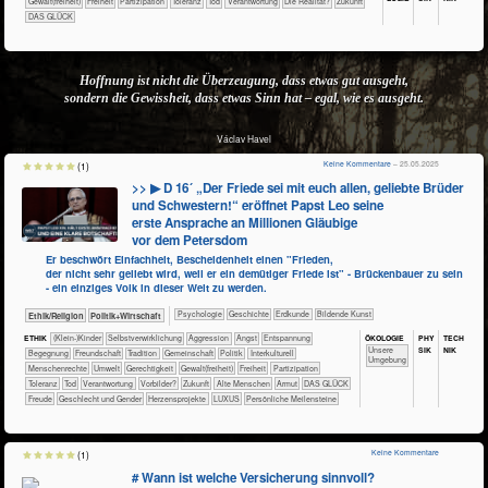
​​​​Gewalt(freiheit)
​​​Freiheit
​​​Partizipation
​​​Toleranz
​​Tod
​​Verantwortung
​Die Realität?
​Zukunft
DAS GLÜCK
Hoffnung ist nicht die Überzeugung, dass etwas gut ausgeht,
sondern die Gewissheit, dass etwas Sinn hat – egal, wie es ausgeht.
Václav Havel
Keine Kommentare
– 25.05.2025
(1)
>> ▶ D 16´ „Der Friede sei mit euch allen, geliebte Brüder
und Schwestern!“ eröffnet Papst Leo seine
erste Ansprache an Millionen Gläubige
vor dem Petersdom
Er beschwört Einfachheit, Bescheidenheit einen "Frieden,
der nicht sehr geliebt wird, weil er ein demütiger Friede ist" - Brückenbauer zu sein
- ein einziges Volk in dieser Welt zu werden.
​​​​​​​​​​Psychologie
​​​​​​​​Geschichte
​​​​​Erdkunde
Bildende Kunst
​​​​​​​​​​Ethik/​Religion
​​​​​​​​​Politik+​Wirtschaft
ÖKO​LOGIE
PHY​
TECH​
ETHIK
(Klein-)Kinder
​​​​​​​​​​​​​​​​​​​​​​​​​​​​​​​​​​​​​​​​Selbst­verwirklichung
​​​​​​​​​​​​​Aggression
​​​​​​​​​​​​​Angst
​​​​​​​​​​​​​Entspannung
SIK
NIK
​​​​​​​​​​​​​Unsere
​​​​​​​​​​​​Begegnung
​​​​​​​​​​​​Freundschaft
​​​​​​​​​​​Tradition
​​​​​​​​​​Gemeinschaft
​​​​​​​​​Politik
​​​​​​​​Interkulturell
Umgebung
​​​​​​​Menschenrechte
​​​​​Umwelt
​​​​Gerechtigkeit
​​​​Gewalt(freiheit)
​​​Freiheit
​​​Partizipation
​​​Toleranz
​​Tod
​​Verantwortung
​​Vorbilder?
​Zukunft
Alte Menschen
Armut
DAS GLÜCK
Freude
Geschlecht und Gender
Herzensprojekte
LUXUS
Persönliche Meilensteine
Keine Kommentare
(1)
# Wann ist welche Versicherung sinnvoll?