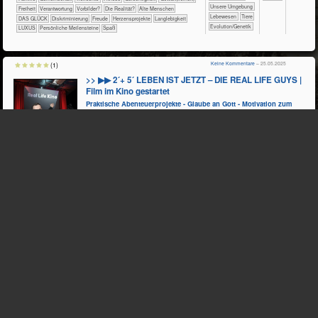
​​​​​​​​​​​​​Unsere Umgebung
​​​Freiheit
​​Verantwortung
​​Vorbilder?
​Die Realität?
Alte Menschen
​​​​​​​​​Lebewesen
​​​​​​​​Tiere
DAS GLÜCK
Diskriminierung
Freude
Herzensprojekte
Langlebigkeit
Evolution/Genetik
LUXUS
Persönliche Meilensteine
Spaß
Keine Kommentare
– 25.05.2025
(1)
>> ▶▶ 2´+ 5´ LEBEN IST JETZT – DIE REAL LIFE GUYS |
Film im Kino gestartet
Praktische Abenteuerprojekte - Glaube an Gott - Motivation zum
Leben jenseits von Konsum und Komfortzone
Zwei Geschwister starben jung...
​​​​​​​​​​Ethik/​Religion
​​​​​​​​​​Psychologie
​​​​​​​​​Politik+​Wirtschaft
​​​​​​​​Geschichte
​​​​​​​Physik
​Technik
​​​​​​Mathematik
​​​Deutsch a.F.
​Haus­wirtschaft
Bildende Kunst
Sport
ÖKO​LOGIE
ETHIK
(Klein-)Kinder
​​​​​​​​​​​​​​​​​​​​​​​​​​​​​​​​​​​​​​​​Selbst­verwirklichung
​​​​​​​​​​​​​​​Beruf
PHY​SIK
​​​​​Licht
TECH​NIK
​​​​​​​​​Werkstoffe
​​​​​​​​​​​​​Naturerfahrung
​​​​​​​​​​​​​Angst
​​​​​​​​​​​​​Entspannung
​​​​​​​​​​​​Begegnung
​​​​​​​​​​​​Freundschaft
​​​​​​​​​​​​Liebe
​​​​​Wärme
​​​​​​​​Holz
​​​​​​​​Kunststoffe
​​​​​​​​​​​​​Unsere
​​​​​​​​​​​Familie
​​​​​​​​​​Gemeinschaft
​​​Freiheit
​​​Mobilität
​​​Elektrizität
​​​​​​​​Metall
​​​​​​​Fahrrad
Umgebung
​​​Partizipation
​​Fehlerkultur
​​Minimalismus
​​Vorbilder?
​​​Mechanik
​​​​​Tragwerke
​Die Realität?
​Zukunft
DAS GLÜCK
Freude
​​Energie
​​​​Maschinen und Geräte
Herzensprojekte
Persönliche Meilensteine
Spaß
​Schwingungen
​​Getriebe
​Fahrzeuge
und Wellen
TEAMS
Aufbewahrung
Keine Kommentare
(1)
>> ▶ 26´ DoU Der heilige Franz von Assisi – Berufener
Asket und Begründer der Orden der Franziskaner
und Klarissen
Reich geborener Lebemann fühlt sich zum Wiederaufbau der Kirche berufen, wird
zum "Minderen Bruder" (fratre minore), Vermittler zum Islam und erleidet die