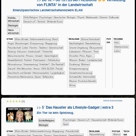
von FLINTA* in der Landwirtschaft
Emanzipatorisches Landwirtschaftsnetzwerk ELAN
​​​​​​​​​​Ethik/​Religion
​​​​​​​​​​Psychologie
​​​​​​​​Geschichte
​​​​​​​Biologie
​​​​​​​Physik
​​​​​​Mathematik
​​​​​Chemie
​​​​​Erdkunde
​​​​​​​​​Politik+​
Wirtschaft
​​​Deutsch a.F.
​Technik
Bildende Kunst
​​​​​​​Ökologie
​Haus­
wirtschaft
PHY​
TECH​NIK
ETHIK
(Klein-)Kinder
​​​​​​​​​​​​​​​​​​​​​​​​​​​​​​​​​​​​​​​​Selbst­verwirklichung
​​​​​​​​​​​​​​​Beruf
ÖKO​LOGIE
​​​​​​​​​​​​​​(Kleine) Kreisläufe!
SIK
​​​​​​​​Holz
​​​​​​​​​​​​​Angst
​​​​​​​​​​​​​Beziehungen
​​​​​​​​​​​​​Entspannung
​​​​​​​​​​​​Begegnung
​​​​​​​​​​​​​​​Nachhaltigkeit
​​​​​​​​​​​​​Naturerfahrung
​​​​​​Arbeitsschutz
​​​​​​​​​​​​Freundschaft
​​​​​​​​​​​​Liebe
​​​​​​​​​​​Familie
​​​​​​​​​​​Tradition
​​​​​​​​​​Gemeinschaft
​​​​​​​​​​​​​Unsere Umgebung
​​​​​​​​​​​Ökosysteme
Lehm
​​​​​​​​​​Sharing
​​​​​​​​Inklusion
​​​​​​​​Interkulturell
​​​​​​​​Tierrechte
​​​​​​​​​Lebewesen
​​​​​​​​​Pflanzen
​​​​​​​​Tiere
​​​​​​​Menschenrechte
​​​​​Fitness
​​​​​Umwelt
​​​​Gerechtigkeit
​​​​​​​Einzeller, Pilze, Algen,...
​​​​Gewalt(freiheit)
​​​Freiheit
​​​Partizipation
​​Fehlerkultur
​​​​​​Wasser
​​​​​Boden
​​​​​Landwirtschaft
​​Minimalismus
​​Verantwortung
​​Vorbilder?
​Die Realität?
​​​​Ernährung
​​​​Wohnen
​Zukunft
Alte Menschen
Armut
DAS GLÜCK
Freude
​​​Energieversorgung
Geschlecht und Gender
Herzensprojekte
Langlebigkeit
​​Umweltverschmutzung
Persönliche Meilensteine
Queer
Treffpunkte
​Schadstoffe
Artenvielfalt
Bäume
Evolution/Genetik
Klima
Keine Kommentare
(1)
>> 5´ Das Haustier als Lifestyle-Gadget | extra 3
Ein Tier ist kein Spielzeug.
​​​​​​​​​​Psychologie
​​​Deutsch a.F.
​Haus­wirtschaft
Bildende Kunst
​​​​​​​​​​Ethik/​Religion
Sport
​​​​​​Biologie
ÖKO​LOGIE
PHY​SIK
TECH​
ETHIK
(Klein-)Kinder
​​​​​​​​​​​​​​​​​​​​​​​​​​​​​​​​​​​​​​​​Selbst­verwirklichung
​​​​​​​​​​​​Begegnung
​​​​​​​​​​​​Freundschaft
NIK
​​​​​​​​​​​​​Naturerfahrung
​​​​​Wärme
​​​​​​​​​​​Familie
​​​​​​​​​​Gemeinschaft
​​​​​​​​Tierrechte
​​​​​Fitness
​​​​Gerechtigkeit
​​​​Gewalt(freiheit)