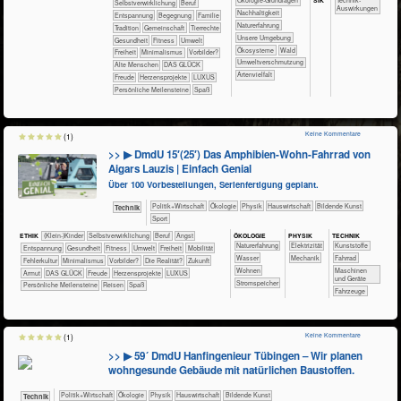
​​​​​​​​​​​​​​​​Ökologie-Grundlagen
​​​​​​Technik-
​​​​​​​​​​​​​​​​​​​​​​​​​​​​​​​​​​​​​​​​Selbst­verwirklichung
​​​​​​​​​​​​​​​Beruf
Auswirkungen
​​​​​​​​​​​​​​​Nachhaltigkeit
​​​​​​​​​​​​​Entspannung
​​​​​​​​​​​​Begegnung
​​​​​​​​​​​Familie
​​​​​​​​​​​​​Naturerfahrung
​​​​​​​​​​​Tradition
​​​​​​​​​​Gemeinschaft
​​​​​​​​Tierrechte
​​​​​​​​​​​​​Unsere Umgebung
​​​​​​Gesundheit
​​​​​Fitness
​​​​​Umwelt
​​​​​​​​​​​Ökosysteme
​​​​​​​​​​Wald
​​​Freiheit
​​Minimalismus
​​Vorbilder?
​​Umweltverschmutzung
Alte Menschen
DAS GLÜCK
Artenvielfalt
Freude
Herzensprojekte
LUXUS
Persönliche Meilensteine
Spaß
Keine Kommentare
(1)
>> ▶ DmdU 15′(25′) Das Amphibien-Wohn-Fahrrad von
Aigars Lauzis | Einfach Genial
Über 100 Vorbestellungen, Serienfertigung geplant.
​​​​​​​​​Politik+​Wirtschaft
​​​​​​​​Ökologie
​​​​​​​Physik
​Haus­wirtschaft
Bildende Kunst
​Technik
Sport
ÖKO​LOGIE
PHY​SIK
TECH​NIK
ETHIK
(Klein-)Kinder
​​​​​​​​​​​​​​​​​​​​​​​​​​​​​​​​​​​​​​​​Selbst­verwirklichung
​​​​​​​​​​​​​​​Beruf
​​​​​​​​​​​​​Angst
​​​​​​​​​​​​​Naturerfahrung
​​​Elektrizität
​​​​​​​​Kunststoffe
​​​​​​​​​​​​​Entspannung
​​​​​​Gesundheit
​​​​​Fitness
​​​​​Umwelt
​​​Freiheit
​​​Mobilität
​​​​​​Wasser
​​​Mechanik
​​​​​​​Fahrrad
​​Fehlerkultur
​​Minimalismus
​​Vorbilder?
​Die Realität?
​Zukunft
​​​​Wohnen
​​​​Maschinen
Armut
DAS GLÜCK
Freude
Herzensprojekte
LUXUS
und Geräte
​​​Stromspeicher
Persönliche Meilensteine
Reisen
Spaß
​Fahrzeuge
Keine Kommentare
(1)
>> ▶ 59´ DmdU Hanfingenieur Tübingen – Wir planen
wohngesunde Gebäude mit natürlichen Baustoffen.
​​​​​​​​​Politik+​Wirtschaft
​​​​​​​​Ökologie
​​​​​​​Physik
​Haus­wirtschaft
Bildende Kunst
​Technik