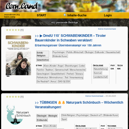
Impressum
Bildnachweis
Disclaimer
Datenschutz
AGB
Intern
wannaknow.org
START
Inhalte-Suche
Login
basis.camp
~ 402 passende Beiträge ~
Keine Kommentare
(1)
>> ▶ DmdU 110´ SCHWABENKINDER – Tiroler
Bauernkinder in Schwaben versklavt!
Erbarmungsloser Überlebenskampf vor 150 Jahren
​​​​​​​​​​Psychologie
​​​​​​​​​Politik+​Wirtschaft
​​​​​​​​Ökologie
​​​​​Erdkunde
​Haus­wirtschaft
​​​​​​​​​​Ethik/​
Religion
Bildende Kunst
​​​​​​​​Geschichte
ÖKO​LOGIE
PHY​
TECH​
ETHIK
(Klein-)Kinder
​​​​​​​​​​​​​Angst
​​​​​​​​​​​​​Beziehungen
​​​​​​​​​​​​Liebe
SIK
NIK
​​​​​​​​​​​​​Naturerfahrung
​​​​​​​​​​​Familie
​​​​​​​​​​​Tradition
​​​​​​​​​​Gemeinschaft
​​​​​​​Menschenrechte
​​​​​​​​​​​​Survival
​​​​Gerechtigkeit
​​​​Gewalt(freiheit)
​​​Freiheit
​​​Toleranz
​​​​​Landwirtschaft
​​Fehlerkultur
​​Minimalismus
​​Tod
​​Verantwortung
​Die Realität?
Armut
DAS GLÜCK
Keine Kommentare
– 25.08.2025
(1)
>> TÜBINGEN
Naturpark Schönbuch – Wöchentlich
Veranstaltungen!
​​​​​​​​​​Ethik/​Religion
​​​​​​​​​​Psychologie
​​​Deutsch a.F.
Bildende Kunst
​​​​​​​Ökologie
​​​​​​Biologie
Sport
​​​​Erdkunde
ÖKO​LOGIE
PHY​
TECH​NIK
ETHIK
(Klein-)Kinder
SIK