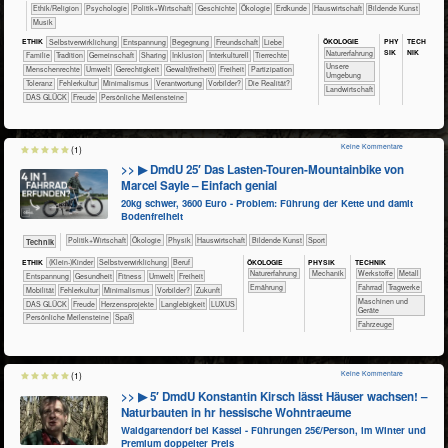
​​​​​​​​​​Ethik/​Religion
​​​​​​​​​​Psychologie
​​​​​​​​​Politik+​Wirtschaft
​​​​​​​​Geschichte
​​​​​​​​Ökologie
​​​​​Erdkunde
​Haus­wirtschaft
Bildende Kunst
Musik
ÖKO​LOGIE
PHY​
TECH​
ETHIK
​​​​​​​​​​​​​​​​​​​​​​​​​​​​​​​​​​​​​​​​Selbst­verwirklichung
​​​​​​​​​​​​​Entspannung
​​​​​​​​​​​​Begegnung
​​​​​​​​​​​​Freundschaft
​​​​​​​​​​​​Liebe
SIK
NIK
​​​​​​​​​​​​​Naturerfahrung
​​​​​​​​​​​Familie
​​​​​​​​​​​Tradition
​​​​​​​​​​Gemeinschaft
​​​​​​​​​​Sharing
​​​​​​​​Inklusion
​​​​​​​​Interkulturell
​​​​​​​​Tierrechte
​​​​​​​​​​​​​Unsere
​​​​​​​Menschenrechte
​​​​​Umwelt
​​​​Gerechtigkeit
​​​​Gewalt(freiheit)
​​​Freiheit
​​​Partizipation
Umgebung
​​​Toleranz
​​Fehlerkultur
​​Minimalismus
​​Verantwortung
​​Vorbilder?
​Die Realität?
​​​​​Landwirtschaft
DAS GLÜCK
Freude
Persönliche Meilensteine
Keine Kommentare
(1)
>> ▶ DmdU 25′ Das Lasten-Touren-Mountainbike von
Marcel Sayle – Einfach genial
20kg schwer, 3600 Euro - Problem: Führung der Kette und damit
Bodenfreiheit
​​​​​​​​​Politik+​Wirtschaft
​​​​​​​​Ökologie
​​​​​​​Physik
​Haus­wirtschaft
Bildende Kunst
Sport
​Technik
ÖKO​LOGIE
PHY​SIK
TECH​NIK
ETHIK
(Klein-)Kinder
​​​​​​​​​​​​​​​​​​​​​​​​​​​​​​​​​​​​​​​​Selbst­verwirklichung
​​​​​​​​​​​​​​​Beruf
​​​​​​​​​​​​​Naturerfahrung
​​​Mechanik
​​​​​​​​​Werkstoffe
​​​​​​​​Metall
​​​​​​​​​​​​​Entspannung
​​​​​​Gesundheit
​​​​​Fitness
​​​​​Umwelt
​​​Freiheit
​​​​Ernährung
​​​​​​​Fahrrad
​​​​​Tragwerke
​​​Mobilität
​​Fehlerkultur
​​Minimalismus
​​Vorbilder?
​Zukunft
​​​​Maschinen und
DAS GLÜCK
Freude
Herzensprojekte
Langlebigkeit
LUXUS
Geräte
Persönliche Meilensteine
Spaß
​Fahrzeuge
Keine Kommentare
(1)
>> ▶ 5′ DmdU Konstantin Kirsch lässt Häuser wachsen! –
Naturbauten in hr hessische Wohntraeume
Waldgartendorf bei Kassel - Führungen 25€/Person, im Winter und
Premium doppelter Preis