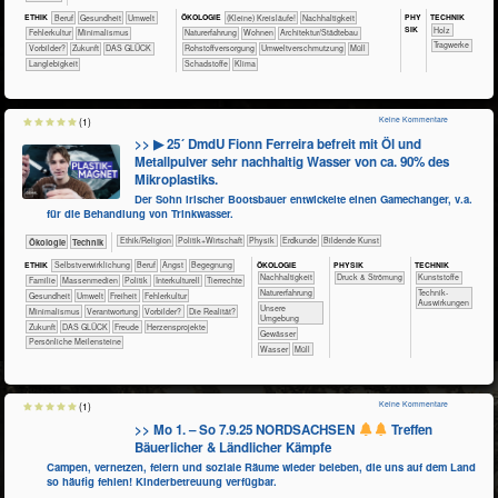
PHY​
TECH​NIK
ETHIK
​​​​​​​​​​​​​​​Beruf
​​​​​​Gesundheit
​​​​​Umwelt
ÖKO​LOGIE
​​​​​​​​​​​​​​(Kleine) Kreisläufe!
​​​​​​​​​​​​​​​Nachhaltigkeit
SIK
​​​​​​​​Holz
​​Fehlerkultur
​​Minimalismus
​​​​​​​​​​​​​Naturerfahrung
​​​​Wohnen
​​​Architektur/­Städtebau
​​​​​Tragwerke
​​Vorbilder?
​Zukunft
DAS GLÜCK
​​Rohstoffversorgung
​​Umweltverschmutzung
​Müll
Langlebigkeit
​Schadstoffe
Klima
Keine Kommentare
(1)
>> ▶ 25´ DmdU Fionn Ferreira befreit mit Öl und
Metallpulver sehr nachhaltig Wasser von ca. 90% des
Mikroplastiks.
Der Sohn irischer Bootsbauer entwickelte einen Gamechanger, v.a.
für die Behandlung von Trinkwasser.
​​​​​​​​​​Ethik/​Religion
​​​​​​​​​Politik+​Wirtschaft
​​​​​​​Physik
​​​​​Erdkunde
Bildende Kunst
​​​​​​​Ökologie
​Technik
ÖKO​LOGIE
PHY​SIK
TECH​NIK
ETHIK
​​​​​​​​​​​​​​​​​​​​​​​​​​​​​​​​​​​​​​​​Selbst­verwirklichung
​​​​​​​​​​​​​​​Beruf
​​​​​​​​​​​​​Angst
​​​​​​​​​​​​Begegnung
​​​​​​​​​​​​​​​Nachhaltigkeit
Druck & Strömung
​​​​​​​​Kunststoffe
​​​​​​​​​​​Familie
​​​​​​​​​Massenmedien
​​​​​​​​​Politik
​​​​​​​​Interkulturell
​​​​​​​​Tierrechte
​​​​​​​​​​​​​Naturerfahrung
​​​​​​Technik-
​​​​​​Gesundheit
​​​​​Umwelt
​​​Freiheit
​​Fehlerkultur
Auswirkungen
​​​​​​​​​​​​​Unsere
​​Minimalismus
​​Verantwortung
​​Vorbilder?
​Die Realität?
Umgebung
​Zukunft
DAS GLÜCK
Freude
Herzensprojekte
​​​​​​​​​​Gewässer
Persönliche Meilensteine
​​​​​​Wasser
​Müll
Keine Kommentare
(1)
>> Mo 1. – So 7.9.25 NORDSACHSEN
Treffen
Bäuerlicher & Ländlicher Kämpfe
Campen, vernetzen, feiern und soziale Räume wieder beleben, die uns auf dem Land
so häufig fehlen! Kinderbetreuung verfügbar.