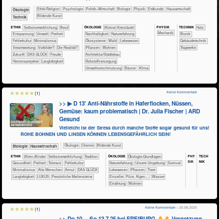
​​​​​​​​​​Ethik/​Religion
​​​​​​​​​​Psychologie
​​​​​​​​​Politik+​Wirtschaft
​​​​​​​Biologie
​​​​​​​Physik
​​​​​Erdkunde
​Haus­wirtschaft
​​​​​​​Ökologie
Bildende Kunst
​Technik
PHY​SIK
ETHIK
​​​​​​​​​​​​​​​​​​​​​​​​​​​​​​​​​​​​​​​​Selbst­verwirklichung
​​​​​​​​​​​​​​​Beruf
ÖKO​LOGIE
​​​​​​​​​​​​​​(Kleine) Kreisläufe!
TECH​NIK
​​​​​​​​Holz
​​​Mechanik
​​​​​​​​​​​​​Entspannung
​​​​​Umwelt
​​​Freiheit
​​​​​​​​​​​​​​​Nachhaltigkeit
​​​​​​​​​​​​​Naturerfahrung
​​​​​​Bionik
​​Fehlerkultur
​​Minimalismus
​​​​​​​​​​​Ökosysteme
​​​​​​​​​​Wald
​​​​​​​​​Lebewesen
​​​​​Gebäudetechnik
​​Verantwortung
​​Vorbilder?
​Die Realität?
​​​​​​​​​Pflanzen
​​​​Wohnen
​​​​​Tragwerke
​Zukunft
DAS GLÜCK
Freude
​​​Architektur/­Städtebau
Herzensprojekte
Langlebigkeit
​​Rohstoffversorgung
​​Umweltverschmutzung
Bäume
Klima
Keine Kommentare
(1)
>> ▶ D 13′ Anti-Nährstoffe in Haferflocken, Nüssen,
Gemüse: kaum problematisch | Dr. Julia Fischer | ARD
Gesund
Vielleicht ist der Stress durch manche Stoffe sogar gesund für uns!
ROHE BOHNEN UND LINSEN KÖNNEN LEBENSGEFÄHRLICH SEIN!
​​​​​​​​Ökologie
​​​​​Chemie
Bildende Kunst
​​​​​​Biologie
​Haus­wirtschaft
PHY​
TECH​
ETHIK
(Klein-)Kinder
​​​​​​​​​​​​​​​​​​​​​​​​​​​​​​​​​​​​​​​​Selbst­verwirklichung
​​​​​​​​​​​Tradition
ÖKO​LOGIE
​​​​​​​​​​​​​​​​Ökologie-Grundlagen
SIK
NIK
​​​​​​Gesundheit
​​​Freiheit
​​​Toleranz
​​Fehlerkultur
​​​​​​​​​​​​​Naturerfahrung
​​​​​​​​​​​​​Unsere Umgebung
​​​​​​​​​​​​Survival
​​Minimalismus
Alte Menschen
Armut
DAS GLÜCK
​​​​​​​​​Lebewesen
​​​​​​​​​Pflanzen
​​​​​​​​Tiere
Langlebigkeit
LUXUS
Persönliche Meilensteine
​​​​​​​Einzeller, Pilze, Algen,...
​​​​​​Wasser
​​​​Ernährung
​​​​Wohnen
Keine Kommentare
– 25.06.2025
(1)
>> Do 10. – So 13.7.25 bei FREIBURG
Vernetzung