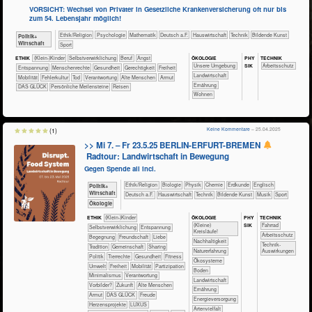
VORSICHT: Wechsel von Privater in Gesetzliche Krankenversicherung oft nur bis
zum 54. Lebensjahr möglich!
​​​​​​​​​​Ethik/​Religion
​​​​​​​​​​Psychologie
​​​​​​Mathematik
​​​Deutsch a.F.
​Haus­wirtschaft
​Technik
Bildende Kunst
​​​​​​​​​Politik+​
Wirtschaft
Sport
ÖKO​LOGIE
PHY​
TECH​NIK
ETHIK
(Klein-)Kinder
​​​​​​​​​​​​​​​​​​​​​​​​​​​​​​​​​​​​​​​​Selbst­verwirklichung
​​​​​​​​​​​​​​​Beruf
​​​​​​​​​​​​​Angst
SIK
​​​​​​​​​​​​​Unsere Umgebung
​​​​​​Arbeitsschutz
​​​​​​​​​​​​​Entspannung
​​​​​​​Menschenrechte
​​​​​​Gesundheit
​​​​Gerechtigkeit
​​​Freiheit
​​​​​Landwirtschaft
​​​Mobilität
​​Fehlerkultur
​​Tod
​​Verantwortung
Alte Menschen
Armut
​​​​Ernährung
DAS GLÜCK
Persönliche Meilensteine
Reisen
​​​​Wohnen
Keine Kommentare
– 25.04.2025
(1)
>> Mi 7. – Fr 23.5.25 BERLIN-ERFURT-BREMEN
Radtour: Landwirtschaft in Bewegung
Gegen Spende all incl.
​​​​​​​​​​Ethik/​Religion
​​​​​​​Biologie
​​​​​​​Physik
​​​​​Chemie
​​​​​Erdkunde
​​​​Englisch
​​​​​​​​​Politik+​
Wirtschaft
​​​Deutsch a.F.
​Haus­wirtschaft
​Technik
Bildende Kunst
Musik
Sport
​​​​​​​Ökologie
ÖKO​LOGIE
PHY​
TECH​NIK
ETHIK
(Klein-)Kinder
SIK
​​​​​​​​​​​​​​(Kleine)
​​​​​​​Fahrrad
​​​​​​​​​​​​​​​​​​​​​​​​​​​​​​​​​​​​​​​​Selbst­verwirklichung
​​​​​​​​​​​​​Entspannung
Kreisläufe!
​​​​​​Arbeitsschutz
​​​​​​​​​​​​Begegnung
​​​​​​​​​​​​Freundschaft
​​​​​​​​​​​​Liebe
​​​​​​​​​​​​​​​Nachhaltigkeit
​​​​​​Technik-
​​​​​​​​​​​Tradition
​​​​​​​​​​Gemeinschaft
​​​​​​​​​​Sharing
​​​​​​​​​​​​​Naturerfahrung
Auswirkungen
​​​​​​​​​Politik
​​​​​​​​Tierrechte
​​​​​​Gesundheit
​​​​​Fitness
​​​​​​​​​​​Ökosysteme
​​​​​Umwelt
​​​Freiheit
​​​Mobilität
​​​Partizipation
​​​​​Boden
​​Minimalismus
​​Verantwortung
​​​​​Landwirtschaft
​​Vorbilder?
​Zukunft
Alte Menschen
​​​​Ernährung
Armut
DAS GLÜCK
Freude
​​​Energieversorgung
Herzensprojekte
LUXUS
Artenvielfalt