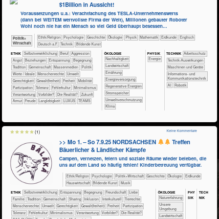
$1Billion in Aussicht!
Voraussetzungen u.a.: Verachtfachung des TESLA-Unternehmenswerts
(dann bei WEITEM wertvollste Firma der Welt), Millionen gebauter Roboter
Wohl noch nie hat ein Mensch so viel Geld überhaupt besessen...
​​​​​​​​​​Ethik/​Religion
​​​​​​​​​​Psychologie
​​​​​​​​Geschichte
​​​​​​​​Ökologie
​​​​​​​Physik
​​​​​​Mathematik
​​​​​Erdkunde
​​​​Englisch
​​​​​​​​​Politik+​
Wirtschaft
​​​Deutsch a.F.
​Technik
Bildende Kunst
ÖKO​LOGIE
PHY​SIK
ETHIK
​​​​​​​​​​​​​​​​​​​​​​​​​​​​​​​​​​​​​​​​Selbst­verwirklichung
​​​​​​​​​​​​​​​Beruf
​​​​​​​​​​​​​Aggression
TECH​NIK
​​​​​​Arbeitsschutz
​​​​​​​​​​​​​​​Nachhaltigkeit
​​Energie
​​​​​​​​​​​​​Angst
​​​​​​​​​​​​​Beziehungen
​​​​​​​​​​​​​Entspannung
​​​​​​​​​​​​Begegnung
​​​​​​Technik-Auswirkungen
​​​​​Landwirtschaft
​​​​​​​​​​​Tradition
​​​​​​​​​​Gemeinschaft
​​​​​​​​​Massenmedien
​​​​​​​​​Politik
​​​​Maschinen und Geräte
​​​​Ernährung
​​​​​​​​Werte / Ideale
​​​​​​​Menschenrechte
​​​​​Umwelt
​​​Informations- und
Kommunikationstechnik
​​​Energieversorgung
​​​​Gerechtigkeit
​​​​Gewalt(freiheit)
​​​Freiheit
​​​Mobilität
​​AI
Robotik
​​​Regenerative Energien
​​​Partizipation
​​​Toleranz
​​Fehlerkultur
​​Minimalismus
​​​Stromspeicher
​​Verantwortung
​​Vorbilder?
​Die Realität?
​Zukunft
​​Umweltverschmutzung
Armut
Freude
Langlebigkeit
LUXUS
TEAMS
Klima
Keine Kommentare
(1)
>> Mo 1. – So 7.9.25 NORDSACHSEN
Treffen
Bäuerlicher & Ländlicher Kämpfe
Campen, vernetzen, feiern und soziale Räume wieder beleben, die
uns auf dem Land so häufig fehlen! Kinderbetreuung verfügbar.
​​​​​​​​​​Ethik/​Religion
​​​​​​​​​​Psychologie
​​​​​​​​​Politik+​Wirtschaft
​​​​​​​​Geschichte
​​​​​​​​Ökologie
​​​​​Erdkunde
​Haus­wirtschaft
Bildende Kunst
Musik
ÖKO​LOGIE
PHY​
TECH​
ETHIK
​​​​​​​​​​​​​​​​​​​​​​​​​​​​​​​​​​​​​​​​Selbst­verwirklichung
​​​​​​​​​​​​​Entspannung
​​​​​​​​​​​​Begegnung
​​​​​​​​​​​​Freundschaft
​​​​​​​​​​​​Liebe
SIK
NIK
​​​​​​​​​​​​​Naturerfahrung
​​​​​​​​​​​Familie
​​​​​​​​​​​Tradition
​​​​​​​​​​Gemeinschaft
​​​​​​​​​​Sharing
​​​​​​​​Inklusion
​​​​​​​​Interkulturell
​​​​​​​​Tierrechte
​​​​​​​​​​​​​Unsere
​​​​​​​Menschenrechte
​​​​​Umwelt
​​​​Gerechtigkeit
​​​​Gewalt(freiheit)
​​​Freiheit
​​​Partizipation
Umgebung
​​​Toleranz
​​Fehlerkultur
​​Minimalismus
​​Verantwortung
​​Vorbilder?
​Die Realität?
​​​​​Landwirtschaft