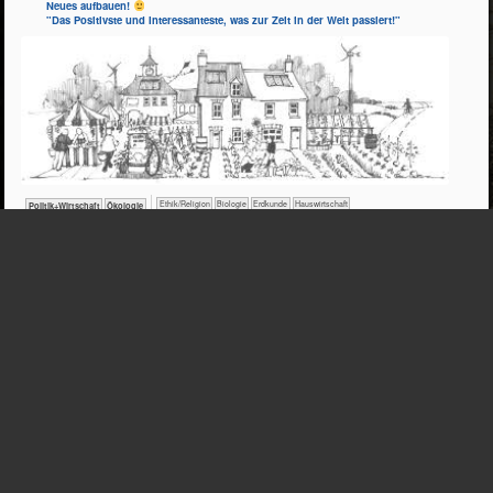
Neues aufbauen!
"Das Positivste und Interessanteste, was zur Zeit in der Welt passiert!"
​​​​​​​​​​Ethik/​Religion
​​​​​​​Biologie
​​​​​Erdkunde
​Haus­wirtschaft
​​​​​​​​​Politik+​Wirtschaft
​​​​​​​Ökologie
PHY​SIK
TECH​NIK
ETHIK
(Klein-)Kinder
​​​​​​​​​​​​​​​​​​​​​​​​​​​​​​​​​​​​​​​​Selbst­verwirklichung
ÖKO​LOGIE
​​​​​​​​​​​​​​(Kleine) Kreisläufe!
​​Energie
​​​​​​​​​Werkstoffe
​​​​​​​​​​​​​Entspannung
​​​​​​​​​​​​Begegnung
​​​​​​​​​​Gemeinschaft
​​​​​​​​​​​​​​​Nachhaltigkeit
​​​​​​​​​​​​​Naturerfahrung
​​​​​​​Fahrrad
​​​​​​​​​​Sharing
​​​​​​Gesundheit
​​​​​Umwelt
​​​Freiheit
​​​​​​​​​​​​​Unsere Umgebung
​​​​​​​​​​​Ökosysteme
​​​​​​Technik-
​​​Partizipation
​​Fehlerkultur
​​Minimalismus
​​​​​Boden
​​​​​Landwirtschaft
​​​​Ernährung
Auswirkungen
​​Verantwortung
​​Vorbilder?
​Zukunft
​​​​Wohnen
​​​Architektur/­Städtebau
​​​​Maschinen
Alte Menschen
Armut
DAS GLÜCK
​​​Energieversorgung
und Geräte
Freude
Herzensprojekte
Langlebigkeit
​​​Fossile Energieträger
LUXUS
Persönliche Meilensteine
Spaß
​​​Regenerative Energien
Sucht
Treffpunkte
​​Umweltverschmutzung
​Lärm
​Müll
​Schadstoffe
Artenvielfalt
Kleidung
Klima
Keine Kommentare
(1)
>> Von Apfel bis Zucchini – Das Jahr im Garten –
Kostenlose BLE-Download-Broschüre 108S.