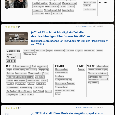
SIK
NIK
​​​​​​​​​​​​​Naturerfahrung
​​​​​​​​​​​Familie
​​​​​​​​​​​Tradition
​​​​​​​​​​Gemeinschaft
​​​​​​​Menschenrechte
​​​​​​​​​​​​Survival
​​​​Gerechtigkeit
​​​​Gewalt(freiheit)
​​​Freiheit
​​​Toleranz
​​​​​Landwirtschaft
​​Fehlerkultur
​​Minimalismus
​​Tod
​​Verantwortung
​Die Realität?
Armut
DAS GLÜCK
Keine Kommentare
– 25.09.2025
(1)
▶ 2´ xA Elon Musk kündigt ein Zeitalter
des „Nachhaltigen Überflusses für Alle“ an
Sustainable Abundance for Everybody als Ziel des "Masterplan 4"
von TESLA
​​​​​​​​​​Psychologie
​​​​​​​​Geschichte
​​​​​​​Physik
​​​​​​Mathematik
​​​​​Erdkunde
​​​​Englisch
​​​Deutsch a.F.
​Technik
​​​​​​​​​​Ethik/​Religion
Bildende Kunst
​​​​​​​​​Politik+​
Wirtschaft
​​​​​​​Ökologie
ÖKO​LOGIE
PHY​SIK
ETHIK
​​​​​​​​​​​​​​​​​​​​​​​​​​​​​​​​​​​​​​​​Selbst­verwirklichung
​​​​​​​​​​​​​​​Beruf
​​​​​​​​​​​​​Aggression
TECH​NIK
​​​​​​Arbeitsschutz
​​​​​​​​​​​​​​​Nachhaltigkeit
​​Energie
​​​​​​​​​​​​​Angst
​​​​​​​​​​​​​Beziehungen
​​​​​​​​​​​​​Entspannung
​​​​​​​​​​​​Begegnung
​​​​​​Technik-Auswirkungen
​​​​​Landwirtschaft
​​​​​​​​​​​Tradition
​​​​​​​​​​Gemeinschaft
​​​​​​​​​Massenmedien
​​​​​​​​​Politik
​​​​Maschinen und Geräte
​​​​Ernährung
​​​​​​​​Werte / Ideale
​​​​​​​Menschenrechte
​​​​​​Gesundheit
​​​Informations- und
Kommunikationstechnik
​​​Energieversorgung
​​​​​Umwelt
​​​​Gerechtigkeit
​​​​Gewalt(freiheit)
​​​Freiheit
​​AI
Robotik
​​​Regenerative Energien
​​​Mobilität
​​​Partizipation
​​​Toleranz
​​Fehlerkultur
​​​Stromspeicher
​​Minimalismus
​​Verantwortung
​​Vorbilder?
​​Umweltverschmutzung
​Die Realität?
​Zukunft
Armut
DAS GLÜCK
Freude
Klima
Langlebigkeit
LUXUS
TEAMS
Keine Kommentare
– 25.09.2025
(1)
>> TESLA stellt Elon Musk ein Vergütungspaket von