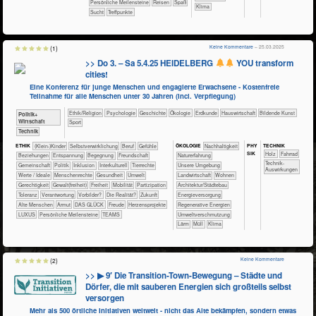
Persönliche Meilensteine
Reisen
Spaß
Klima
Sucht
Treffpunkte
Keine Kommentare
– 25.03.2025
(1)
>> Do 3. – Sa 5.4.25 HEIDELBERG
YOU transform
cities!
Eine Konferenz für junge Menschen und engagierte Erwachsene - Kostenfreie
Teilnahme für alle Menschen unter 30 Jahren (incl. Verpflegung)
​​​​​​​​​​Ethik/​Religion
​​​​​​​​​​Psychologie
​​​​​​​​Geschichte
​​​​​​​​Ökologie
​​​​​Erdkunde
​Haus­wirtschaft
Bildende Kunst
​​​​​​​​​Politik+​
Wirtschaft
Sport
​Technik
PHY​
TECH​NIK
ETHIK
(Klein-)Kinder
​​​​​​​​​​​​​​​​​​​​​​​​​​​​​​​​​​​​​​​​Selbst­verwirklichung
​​​​​​​​​​​​​​​Beruf
​​​​​​​​​​​​​​​Gefühle
ÖKO​LOGIE
​​​​​​​​​​​​​​​Nachhaltigkeit
SIK
​​​​​​​​Holz
​​​​​​​Fahrrad
​​​​​​​​​​​​​Beziehungen
​​​​​​​​​​​​​Entspannung
​​​​​​​​​​​​Begegnung
​​​​​​​​​​​​Freundschaft
​​​​​​​​​​​​​Naturerfahrung
​​​​​​Technik-
​​​​​​​​​​Gemeinschaft
​​​​​​​​​Politik
​​​​​​​​Inklusion
​​​​​​​​Interkulturell
​​​​​​​​Tierrechte
​​​​​​​​​​​​​Unsere Umgebung
Auswirkungen
​​​​​​​​Werte / Ideale
​​​​​​​Menschenrechte
​​​​​​Gesundheit
​​​​​Umwelt
​​​​​Landwirtschaft
​​​​Wohnen
​​​​Gerechtigkeit
​​​​Gewalt(freiheit)
​​​Freiheit
​​​Mobilität
​​​Partizipation
​​​Architektur/­Städtebau
​​​Toleranz
​​Verantwortung
​​Vorbilder?
​Die Realität?
​Zukunft
​​​Energieversorgung
Alte Menschen
Armut
DAS GLÜCK
Freude
Herzensprojekte
​​​Regenerative Energien
LUXUS
Persönliche Meilensteine
TEAMS
​​Umweltverschmutzung
​Lärm
​Müll
Klima
Keine Kommentare
(2)
>> ▶ 9′ Die Transition-Town-Bewegung – Städte und
Dörfer, die mit sauberen Energien sich großteils selbst
versorgen
Mehr als 500 örtliche Initiativen weltweit - nicht das Alte bekämpfen, sondern etwas