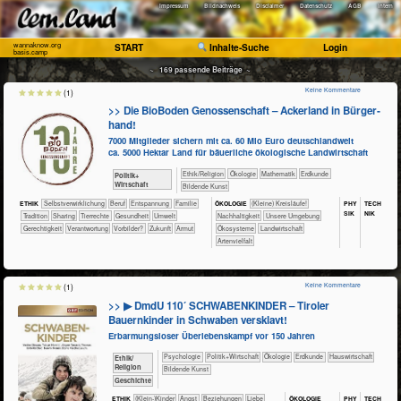
Impressum
Bildnachweis
Disclaimer
Datenschutz
AGB
Intern
wannaknow.org
START
Inhalte-Suche
Login
basis.camp
~ 169 passende Beiträge ~
Keine Kommentare
(1)
>> Die BioBoden Genossenschaft – Acker­land in Bür­ger­
hand!
7000 Mitglieder sichern mit ca. 60 Mio Euro deutschlandweit
ca. 5000 Hektar Land für bäuerliche ökologische Landwirtschaft
​​​​​​​​​​Ethik/​Religion
​​​​​​​​Ökologie
​​​​​​Mathematik
​​​​​Erdkunde
​​​​​​​​​Politik+​
Wirtschaft
Bildende Kunst
PHY​
TECH​
ETHIK
​​​​​​​​​​​​​​​​​​​​​​​​​​​​​​​​​​​​​​​​Selbst­verwirklichung
​​​​​​​​​​​​​​​Beruf
​​​​​​​​​​​​​Entspannung
​​​​​​​​​​​Familie
ÖKO​LOGIE
​​​​​​​​​​​​​​(Kleine) Kreisläufe!
SIK
NIK
​​​​​​​​​​​Tradition
​​​​​​​​​​Sharing
​​​​​​​​Tierrechte
​​​​​​Gesundheit
​​​​​Umwelt
​​​​​​​​​​​​​​​Nachhaltigkeit
​​​​​​​​​​​​​Unsere Umgebung
​​​​Gerechtigkeit
​​Verantwortung
​​Vorbilder?
​Zukunft
Armut
​​​​​​​​​​​Ökosysteme
​​​​​Landwirtschaft
Artenvielfalt
Keine Kommentare
(1)
>> ▶ DmdU 110´ SCHWABENKINDER – Tiroler
Bauernkinder in Schwaben versklavt!
Erbarmungsloser Überlebenskampf vor 150 Jahren
​​​​​​​​​​Psychologie
​​​​​​​​​Politik+​Wirtschaft
​​​​​​​​Ökologie
​​​​​Erdkunde
​Haus­wirtschaft
​​​​​​​​​​Ethik/​
Religion
Bildende Kunst
​​​​​​​​Geschichte
ÖKO​LOGIE
PHY​
TECH​
ETHIK
(Klein-)Kinder
​​​​​​​​​​​​​Angst
​​​​​​​​​​​​​Beziehungen
​​​​​​​​​​​​Liebe