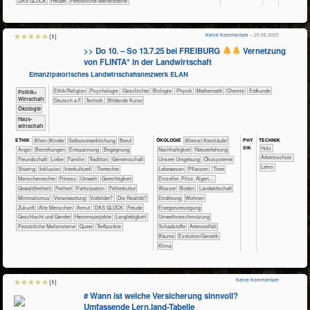
DAS GLÜCK
Freude
Persönliche Meilensteine
Keine Kommentare
– 25.06.2025
(1)
>> Do 10. – So 13.7.25 bei FREIBURG
Vernetzung
von FLINTA* in der Landwirtschaft
Emanzipatorisches Landwirtschaftsnetzwerk ELAN
​​​​​​​​​​Ethik/​Religion
​​​​​​​​​​Psychologie
​​​​​​​​Geschichte
​​​​​​​Biologie
​​​​​​​Physik
​​​​​​Mathematik
​​​​​Chemie
​​​​​Erdkunde
​​​​​​​​​Politik+​
Wirtschaft
​​​Deutsch a.F.
​Technik
Bildende Kunst
​​​​​​​Ökologie
​Haus­
wirtschaft
PHY​
TECH​NIK
ETHIK
(Klein-)Kinder
​​​​​​​​​​​​​​​​​​​​​​​​​​​​​​​​​​​​​​​​Selbst­verwirklichung
​​​​​​​​​​​​​​​Beruf
ÖKO​LOGIE
​​​​​​​​​​​​​​(Kleine) Kreisläufe!
SIK
​​​​​​​​Holz
​​​​​​​​​​​​​Angst
​​​​​​​​​​​​​Beziehungen
​​​​​​​​​​​​​Entspannung
​​​​​​​​​​​​Begegnung
​​​​​​​​​​​​​​​Nachhaltigkeit
​​​​​​​​​​​​​Naturerfahrung
​​​​​​Arbeitsschutz
​​​​​​​​​​​​Freundschaft
​​​​​​​​​​​​Liebe
​​​​​​​​​​​Familie
​​​​​​​​​​​Tradition
​​​​​​​​​​Gemeinschaft
​​​​​​​​​​​​​Unsere Umgebung
​​​​​​​​​​​Ökosysteme
Lehm
​​​​​​​​​​Sharing
​​​​​​​​Inklusion
​​​​​​​​Interkulturell
​​​​​​​​Tierrechte
​​​​​​​​​Lebewesen
​​​​​​​​​Pflanzen
​​​​​​​​Tiere
​​​​​​​Menschenrechte
​​​​​Fitness
​​​​​Umwelt
​​​​Gerechtigkeit
​​​​​​​Einzeller, Pilze, Algen,...
​​​​Gewalt(freiheit)
​​​Freiheit
​​​Partizipation
​​Fehlerkultur
​​​​​​Wasser
​​​​​Boden
​​​​​Landwirtschaft
​​Minimalismus
​​Verantwortung
​​Vorbilder?
​Die Realität?
​​​​Ernährung
​​​​Wohnen
​Zukunft
Alte Menschen
Armut
DAS GLÜCK
Freude
​​​Energieversorgung
Geschlecht und Gender
Herzensprojekte
Langlebigkeit
​​Umweltverschmutzung
Persönliche Meilensteine
Queer
Treffpunkte
​Schadstoffe
Artenvielfalt
Bäume
Evolution/Genetik
Klima
Keine Kommentare
(1)
# Wann ist welche Versicherung sinnvoll?
Umfassende Lern.land-Tabelle