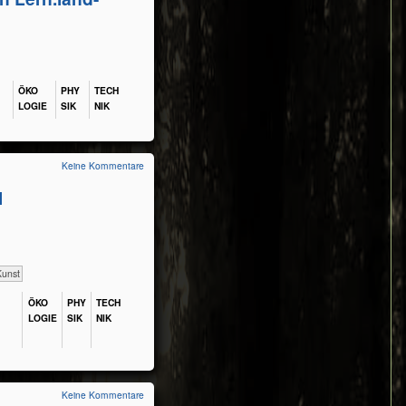
ÖKO​
PHY​
TECH​
LOGIE
SIK
NIK
Keine Kommentare
l
Kunst
ÖKO​
PHY​
TECH​
LOGIE
SIK
NIK
Keine Kommentare