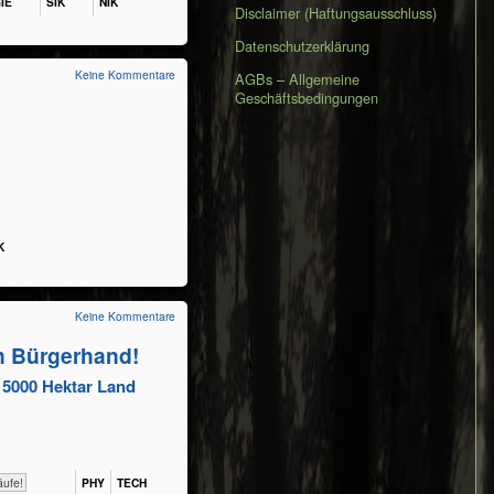
IE
SIK
NIK
Disclaimer (Haftungsausschluss)
Datenschutzerklärung
Keine Kommentare
AGBs – Allgemeine
Geschäftsbedingungen
K
Keine Kommentare
 Bür­ger­hand!
. 5000 Hektar Land
eisläufe!
PHY​
TECH​