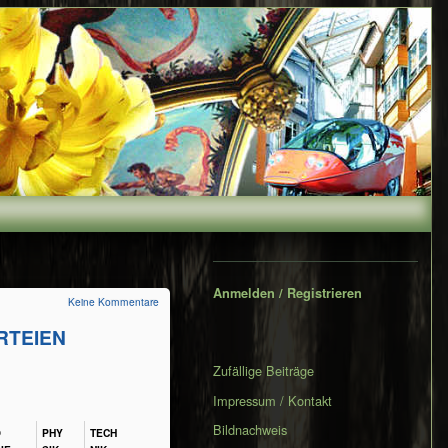
Secondary
Sidebar
Anmelden / Registrieren
Keine Kommentare
ARTEIEN
Zufällige Beiträge
Impressum / Kontakt
Bildnachweis
​
PHY​
TECH​