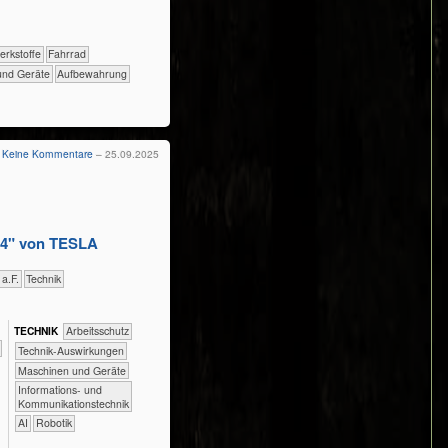
​​​​​​Werkstoffe
​​​​​​​Fahrrad
n und Geräte
Aufbewahrung
Keine Kommentare
– 25.09.2025
n 4" von TESLA
 a.F.
​Technik
TECH​NIK
​​​​​​Arbeitsschutz
​​​​​​Technik-Auswirkungen
​​​​Maschinen und Geräte
​​​Informations- und
Kommunikationstechnik
​​AI
Robotik