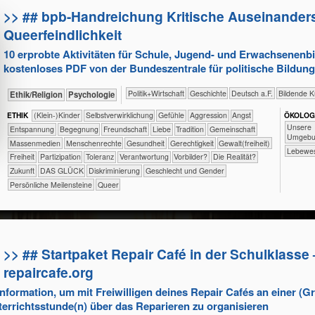
>> ## bpb-Handreichung Kritische Auseinander
Queerfeindlichkeit
10 erprobte Aktivitäten für Schule, Jugend- und Erwachsenenb
kostenloses PDF von der Bundeszentrale für politische Bildun
​​​​​​​​​Politik+​Wirtschaft
​​​​​​​​Geschichte
​​​Deutsch a.F.
Bildende K
​​​​​​​​​​Ethik/​Religion
​​​​​​​​​​Psychologie
ETHIK
(Klein-)Kinder
​​​​​​​​​​​​​​​​​​​​​​​​​​​​​​​​​​​​​​​​Selbst­verwirklichung
​​​​​​​​​​​​​​​Gefühle
​​​​​​​​​​​​​Aggression
​​​​​​​​​​​​​Angst
ÖKO​LOG
​​​​​​​​​​​​​Unsere
​​​​​​​​​​​​​Entspannung
​​​​​​​​​​​​Begegnung
​​​​​​​​​​​​Freundschaft
​​​​​​​​​​​​Liebe
​​​​​​​​​​​Tradition
​​​​​​​​​​Gemeinschaft
Umgebu
​​​​​​​​​Massenmedien
​​​​​​​Menschenrechte
​​​​​​Gesundheit
​​​​Gerechtigkeit
​​​​Gewalt(freiheit)
​​​​​​​​​Lebe
​​​Freiheit
​​​Partizipation
​​​Toleranz
​​Verantwortung
​​Vorbilder?
​Die Realität?
​Zukunft
DAS GLÜCK
Diskriminierung
Geschlecht und Gender
Persönliche Meilensteine
Queer
>> ## Startpaket Repair Café in der Schulklasse 
repaircafe.org
Information, um mit Freiwilligen deines Repair Cafés an einer (G
terrichtsstunde(n) über das Reparieren zu organisieren