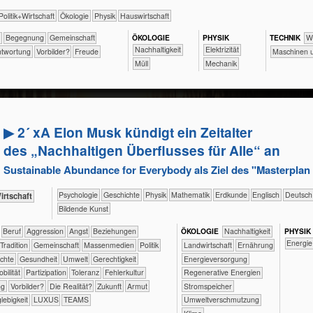
​​​​​​​​​Politik+​Wirtschaft
​​​​​​​​Ökologie
​​​​​​​Physik
​Haus­wirtschaft
f
​​​​​​​​​​​​Begegnung
​​​​​​​​​​Gemeinschaft
ÖKO​LOGIE
PHY​SIK
TECH​NIK
​​​
​​​​​​​​​​​​​​​Nachhaltigkeit
​​​Elektrizität
antwortung
​​Vorbilder?
Freude
​​​​Maschine
​Müll
​​​Mechanik
▶ 2´ xA Elon Musk kündigt ein Zeitalter
des „Nachhaltigen Überflusses für Alle“ an
Sustainable Abundance for Everybody als Ziel des "Masterpla
​​​​​​​​​​Psychologie
​​​​​​​​Geschichte
​​​​​​​Physik
​​​​​​Mathematik
​​​​​Erdkunde
​​​​Englisch
​​​Deutsch
ik+​Wirtschaft
Bildende Kunst
​​​​​​​​​​​​​​​Beruf
​​​​​​​​​​​​​Aggression
​​​​​​​​​​​​​Angst
​​​​​​​​​​​​​Beziehungen
ÖKO​LOGIE
​​​​​​​​​​​​​​​Nachhaltigkeit
PHY​SIK
​​Energie
​​​​​​​​​​​Tradition
​​​​​​​​​​Gemeinschaft
​​​​​​​​​Massenmedien
​​​​​​​​​Politik
​​​​​Landwirtschaft
​​​​Ernährung
rechte
​​​​​​Gesundheit
​​​​​Umwelt
​​​​Gerechtigkeit
​​​Energieversorgung
Mobilität
​​​Partizipation
​​​Toleranz
​​Fehlerkultur
​​​Regenerative Energien
ng
​​Vorbilder?
​Die Realität?
​Zukunft
Armut
​​​Stromspeicher
lebigkeit
LUXUS
TEAMS
​​Umweltverschmutzung