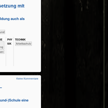
setzung mit
ildung auch als
g
unst
IE
PHY​
TECH​NIK
SIK
​​​​​​Arbeitsschutz
ng
wesen
Keine Kommentare
–
rund-)Schule eine