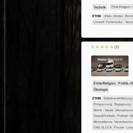
​​​​​​​​​​Ethik/​Religion
​Technik
ETHIK
(Klein-)Kinder
​​​​​​​​​​​​​​​Beru
​​​​​Umwelt
​​Fehlerkultur
​​Ver
(1)
​​​​​​​​​​Ethik/​Religion
​​​​​​​​​Polit
​​​​​​​Ökologie
ETHIK
​​​​​​​​​​​​​​​​​​​​​​​​​​​​​​​​​​​​​​​​Selbst­verwirklichung
​​​​​​​​​​​​​Entspannung
​​​​​​​​​​​​Begegnung
​​​​​​​​Werte / Ideale
​​​​​​​Menschen
​​​​Gewalt(freiheit)
​​​Freiheit
​​​
​​Minimalismus
​​Verantwortu
DAS GLÜCK
Freude
Lang