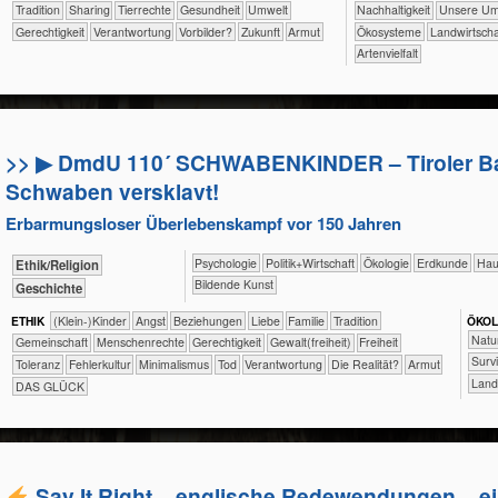
​​​​​​​​​​​Tradition
​​​​​​​​​​Sharing
​​​​​​​​Tierrechte
​​​​​​Gesundheit
​​​​​Umwelt
​​​​​​​​​​​​​​​Nachhaltigkeit
​​​​​​​​​​​​​Uns
​​​​Gerechtigkeit
​​Verantwortung
​​Vorbilder?
​Zukunft
Armut
​​​​​​​​​​​Ökosysteme
​​​​​Landwirtsch
Artenvielfalt
>> ▶ DmdU 110´ SCHWABENKINDER – Tiroler Ba
Schwaben versklavt!
Erbarmungsloser Überlebenskampf vor 150 Jahren
​​​​​​​​​​Psychologie
​​​​​​​​​Politik+​Wirtschaft
​​​​​​​​Ökologie
​​​​​Erdkunde
​Hau
​​​​​​​​​​Ethik/​Religion
Bildende Kunst
​​​​​​​​Geschichte
ETHIK
(Klein-)Kinder
​​​​​​​​​​​​​Angst
​​​​​​​​​​​​​Beziehungen
​​​​​​​​​​​​Liebe
​​​​​​​​​​​Familie
​​​​​​​​​​​Tradition
ÖKO​
​​​​​​​​
​​​​​​​​​​Gemeinschaft
​​​​​​​Menschenrechte
​​​​Gerechtigkeit
​​​​Gewalt(freiheit)
​​​Freiheit
​​​​​​​​​​​​S
​​​Toleranz
​​Fehlerkultur
​​Minimalismus
​​Tod
​​Verantwortung
​Die Realität?
Armut
​​​​​L
DAS GLÜCK
Say It Right – englische Redewendungen – ei