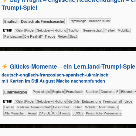
Trumpf-Spiel
​​​​​​​​​​Psychologie
Bildende Kunst
​​​Englisch
​​​Deutsch als Fremdsprache
ETHIK
(Klein-)Kinder
​​​​​​​​​​​​​​​​​​​​​​​​​​​​​​​​​​​​​​​​Selbst­verwirklichung
​​​​​​​​​​​Tradition
​​​​​​​​​​Gemeinschaft
​​​Freiheit
​​​Mobilität
​​​Partizipation
​Die Realität?
Freude
Reisen
Spaß
Glücks-Momente – ein Lern.land-Trumpf-Spie
deutsch-englisch-französisch-spanisch-ukrainisch
mit Karten im Stil August Macke nachempfunden
​​​​​​​​​​Psychologie
​​​​Englisch
​​​​Französisch
​​​​Spanisch
​​​Deutsch a.F.
Bildende 
​​​​​​​​​​Ethik/​Religion
ETHIK
(Klein-)Kinder
​​​​​​​​​​​​​​​​​​​​​​​​​​​​​​​​​​​​​​​​Selbst­verwirklichung
​​​​​​​​​​​​​​​Gefühle
​​​​​​​​​​​​​Entspannung
​​​​​​​​​​​​Freundschaft
​​​​​​​​​​​​Liebe
​​​​​​​​​​​Familie
​​​​​​​​​​​Tradition
​​​​​​​​​​Gemeinschaft
​​​​​​Gesundheit
​​​Freiheit
​​​Mobilität
​​Minimalismus
Alte Menschen
Armut
DAS GLÜCK
Freude
LUXUS
Persönliche Meilensteine