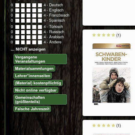
0
0
1
2
3
4
- Deutsch
0
0
1
2
3
4
- Englisch
0
0
1
2
3
4
- Französisch
0
0
1
2
3
4
- Spanisch
0
0
1
2
3
4
- Türkisch
0
0
1
2
3
4
- Russisch
(1)
0
0
1
2
3
4
- Arabisch
0
0
1
2
3
4
- Andere
... NICHT anzeigen
Vergangene
Veranstaltungen
Materialsammlungen
Lehrer*innenseiten
(Material) kostenpflichtig
Nicht online verfügbar
Gemeinschaften
(größtenteils)
Falsche Jahreszeit
(1)