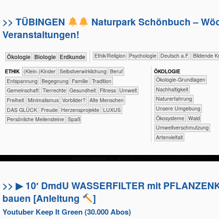
>> TÜBINGEN
Naturpark Schönbuch – Wöc
Veranstaltungen!
​​​​​​​​​​Ethik/​Religion
​​​​​​​​​​Psychologie
​​​Deutsch a.F.
Bildende K
​​​​​​​Ökologie
​​​​​​Biologie
​​​​Erdkunde
ETHIK
(Klein-)Kinder
​​​​​​​​​​​​​​​​​​​​​​​​​​​​​​​​​​​​​​​​Selbst­verwirklichung
​​​​​​​​​​​​​​​Beruf
ÖKO​LOGIE
​​​​​​​​​​​​​​​​Ökologie-Grundlagen
​​​​​​​​​​​​​Entspannung
​​​​​​​​​​​​Begegnung
​​​​​​​​​​​Familie
​​​​​​​​​​​Tradition
​​​​​​​​​​​​​​​Nachhaltigkeit
​​​​​​​​​​Gemeinschaft
​​​​​​​​Tierrechte
​​​​​​Gesundheit
​​​​​Fitness
​​​​​Umwelt
​​​​​​​​​​​​​Naturerfahrung
​​​Freiheit
​​Minimalismus
​​Vorbilder?
Alte Menschen
​​​​​​​​​​​​​Unsere Umgebung
DAS GLÜCK
Freude
Herzensprojekte
LUXUS
​​​​​​​​​​​Ökosysteme
​​​​​​​​​​Wald
Persönliche Meilensteine
Spaß
​​Umweltverschmutzung
Artenvielfalt
>> ▶ 10′ DmdU WASSERFILTER mit PFLANZENK
bauen [Anleitung
]
Youtuber Keep It Green (30.000 Abos)