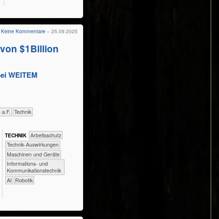
Keine Kommentare
– 25.09.2025
von $1Billion
bei WEITEM
h a.F.
​Technik
TECH​NIK
​​​​​​Arbeitsschutz
​​​​​​Technik-Auswirkungen
​​​​Maschinen und Geräte
​​​Informations- und
Kommunikationstechnik
​​AI
Robotik