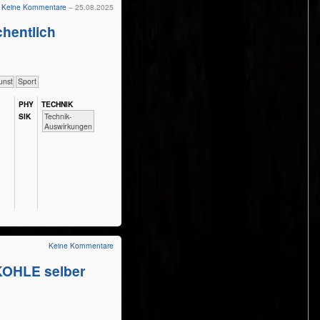
Keine Kommentare
– 25.08.2025
hentlich
unst
Sport
PHY​
TECH​NIK
​​​​​​Technik-
SIK
Auswirkungen
Keine Kommentare
OHLE selber