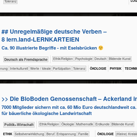
LOG
​​​Toleranz
## Unregelmäßige deutsche Verben –
8 lern.land‑LERNKARTEIEN
Ca. 90 illustrierte Begriffe - mit Eselsbrücken
​​​​​​​​​​Ethik/​Religion
​​​​​​​​​​Psychologie
​​​​Deutsch
Bildende Kunst
​​​Deutsch als Fremdsprache
​Begegnung
​​​​​​​​Interkulturell
​​​​​​​​Werte / Ideale
​​​Partizipation
​​​Toleranz
ÖKO​LOGIE
PHY​SIK
TECH​NI
>> Die BioBoden Genossenschaft – Acker­land in
7000 Mitglieder sichern mit ca. 60 Mio Euro deutschlandweit ca
für bäuerliche ökologische Landwirtschaft
​​​​​​​​​​Ethik/​Religion
​​​​​​​​Ökologie
​​​​​​Mathematik
​​​​​Erdkunde
Bildende Kunst
​​​​​​​​​Politik+​Wirtschaft
ETHIK
​​​​​​​​​​​​​​​​​​​​​​​​​​​​​​​​​​​​​​​​Selbst­verwirklichung
​​​​​​​​​​​​​​​Beruf
​​​​​​​​​​​​​Entspannung
​​​​​​​​​​​Familie
ÖKO​LOGIE
​​​​​​​​​​​​​​(Kleine) Kr