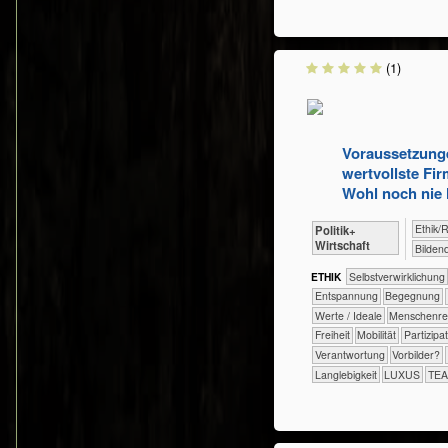
(1)
Voraussetzung
wertvollste Fir
Wohl noch nie 
​​​​​​​​​​Eth
​​​​​​​​​Politik+​
Wirtschaft
Bilden
ETHIK
​​​​​​​​​​​​​​​​​​​​​​​​​​​​​​​​​​​​​​​​Selbst­verwirklichung
​​​​​​​​​​​​​Entspannung
​​​​​​​​​​​​Begegnung
​​​​​​​​Werte / Ideale
​​​​​​​Menschen
​​​Freiheit
​​​Mobilität
​​​Partizipa
​​Verantwortung
​​Vorbilder?
Langlebigkeit
LUXUS
TE