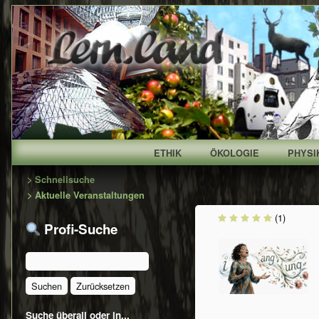
ETHIK
ÖKOLOGIE
PHYSI
Primary
> Schnellsuche
> Aktuelle Veranstaltungen
Sidebar
(1)
Profi-Suche
Suche überall oder in...