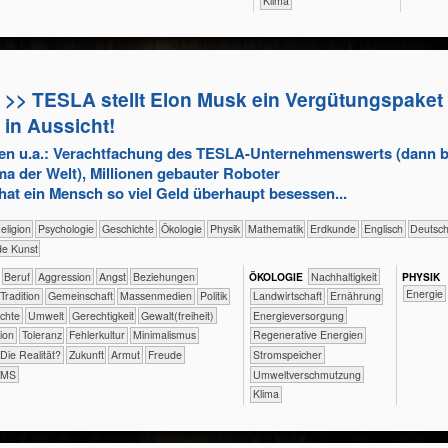
Klima
>> TESLA stellt Elon Musk ein Vergütungspaket 
in Aussicht!
en u.a.: Verachtfachung des TESLA-Unternehmenswerts (dann 
ma der Welt), Millionen gebauter Roboter
hat ein Mensch so viel Geld überhaupt besessen...
ik/​Religion
​​​​​​​​​​Psychologie
​​​​​​​​Geschichte
​​​​​​​​Ökologie
​​​​​​​Physik
​​​​​​Mathematik
​​​​​Erdkunde
​​​​Englisch
​​​Deutsc
de Kunst
​​​​​​​​​​​​​​​Beruf
​​​​​​​​​​​​​Aggression
​​​​​​​​​​​​​Angst
​​​​​​​​​​​​​Beziehungen
ÖKO​LOGIE
​​​​​​​​​​​​​​​Nachhaltigkeit
PHY​SIK
​​Energie
​​​​​​​​​​​Tradition
​​​​​​​​​​Gemeinschaft
​​​​​​​​​Massenmedien
​​​​​​​​​Politik
​​​​​Landwirtschaft
​​​​Ernährung
rechte
​​​​​Umwelt
​​​​Gerechtigkeit
​​​​Gewalt(freiheit)
​​​Energieversorgung
tion
​​​Toleranz
​​Fehlerkultur
​​Minimalismus
​​​Regenerative Energien
​Die Realität?
​Zukunft
Armut
Freude
​​​Stromspeicher
AMS
​​Umweltverschmutzung
Klima