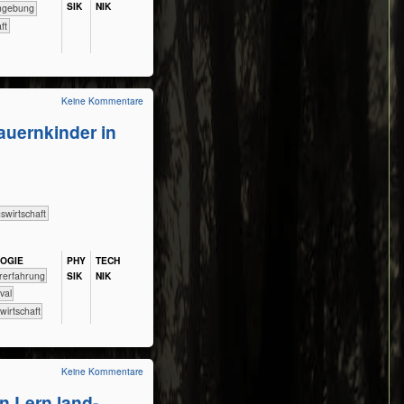
SIK
NIK
ere Umgebung
aft
Keine Kommentare
uernkinder in
s­wirtschaft
LOGIE
PHY​
TECH​
​​​​​Naturerfahrung
SIK
NIK
urvival
andwirtschaft
Keine Kommentare
n Lern.land-