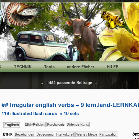
K
TECHNIK
Tools
andere Fächer
HILFE
~ 1482 passende Beiträge ~
## Irregular english verbs – 9 lern.land‑LERNK
119 illustrated flash cards in 10 sets
​​​​​​​​​​Ethik/​Religion
​​​​​​​​​​Psychologie
Bildende Kunst
​​​Englisch
ETHIK
​​​​​​​​​​​​​Beziehungen
​​​​​​​​​​​​Begegnung
​​​​​​​​Interkulturell
​​​​​​​​Werte / Ideale
​​​Partizipation
ÖKO