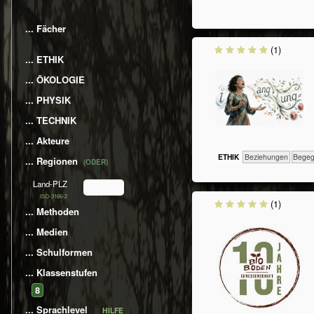
... Fächer
(1)
... ETHIK
... ÖKOLOGIE
... PHYSIK
... TECHNIK
... Akteure
ETHIK
​​​​​​​​​​​​​Beziehungen
​​​​​​​​​​​
... Regionen
(ODER)
Land-PLZ
ISO-3166-2
(1)
... Methoden
... Medien
... Schulformen
... Klassenstufen
​​8
... Sprachlevel
HILFE