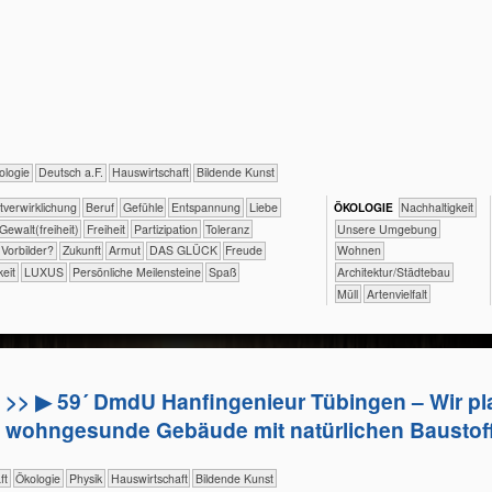
​​​Ökologie
​​​Deutsch a.F.
​Haus­wirtschaft
Bildende Kunst
​​​​​​​​​​​​​​​​​​​​​​​​Selbst­verwirklichung
​​​​​​​​​​​​​​​Beruf
​​​​​​​​​​​​​​​Gefühle
​​​​​​​​​​​​​Entspannung
​​​​​​​​​​​​Liebe
ÖKO​LOGIE
​​​​​​​​​​​​​​​Nachhaltigkeit
​​​​Gewalt(freiheit)
​​​Freiheit
​​​Partizipation
​​​Toleranz
​​​​​​​​​​​​​Unsere Umgebung
​​Vorbilder?
​Zukunft
Armut
DAS GLÜCK
Freude
​​​​Wohnen
keit
LUXUS
Persönliche Meilensteine
Spaß
​​​Architektur/­Städtebau
​Müll
Artenvielfalt
>> ▶ 59´ DmdU Hanfingenieur Tübingen – Wir p
wohngesunde Gebäude mit natürlichen Baustof
aft
​​​​​​​​Ökologie
​​​​​​​Physik
​Haus­wirtschaft
Bildende Kunst