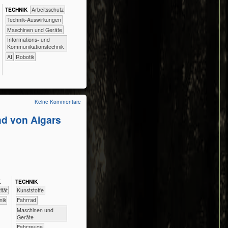
TECH​NIK
​​​​​​Arbeitsschutz
​​​​​​Technik-Auswirkungen
​​​​Maschinen und Geräte
​​​Informations- und
Kommunikationstechnik
​​AI
Robotik
Keine Kommentare
d von Aigars
K
TECH​NIK
zität
​​​​​​​​Kunststoffe
nik
​​​​​​​Fahrrad
​​​​Maschinen und
Geräte
​Fahrzeuge