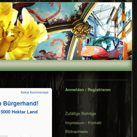
Secondary
Sidebar
Anmelden / Registrieren
Keine Kommentare
 Bür­ger­hand!
. 5000 Hektar Land
Zufällige Beiträge
Impressum / Kontakt
Bildnachweis