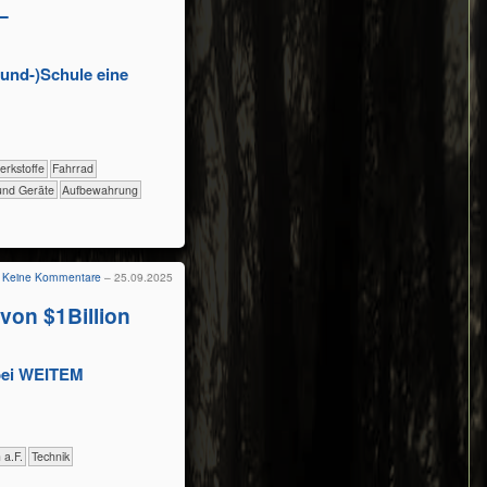
–
rund-)Schule eine
​​​​​​Werkstoffe
​​​​​​​Fahrrad
n und Geräte
Aufbewahrung
Keine Kommentare
– 25.09.2025
von $1Billion
bei WEITEM
h a.F.
​Technik