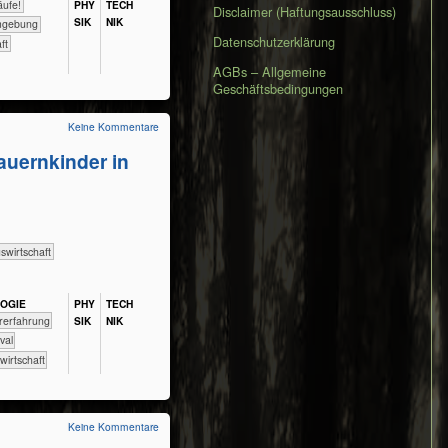
eisläufe!
PHY​
TECH​
Disclaimer (Haftungsausschluss)
SIK
NIK
ere Umgebung
Datenschutzerklärung
aft
AGBs – Allgemeine
Geschäftsbedingungen
Keine Kommentare
uernkinder in
s­wirtschaft
LOGIE
PHY​
TECH​
​​​​​Naturerfahrung
SIK
NIK
urvival
andwirtschaft
Keine Kommentare