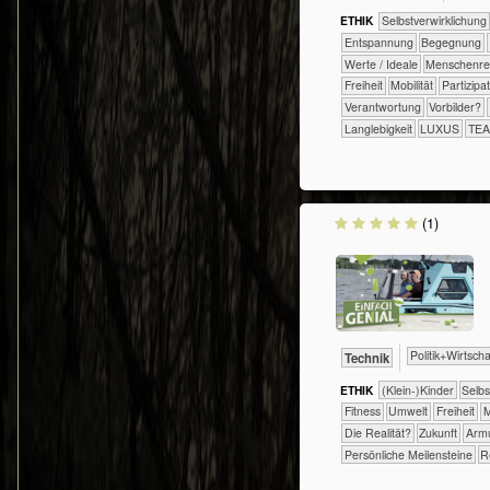
ETHIK
​​​​​​​​​​​​​​​​​​​​​​​​​​​​​​​​​​​​​​​​Selbst­verwirklichung
​​​​​​​​​​​​​Entspannung
​​​​​​​​​​​​Begegnung
​​​​​​​​Werte / Ideale
​​​​​​​Menschen
​​​Freiheit
​​​Mobilität
​​​Partizipa
​​Verantwortung
​​Vorbilder?
Langlebigkeit
LUXUS
TE
(1)
​​​​​​​​​Politik+​Wirtsch
​Technik
ETHIK
(Klein-)Kinder
​​​​​​​​​​​​​​​​
​​​​​Fitness
​​​​​Umwelt
​​​Freiheit
​
​Die Realität?
​Zukunft
Arm
Persönliche Meilensteine
R