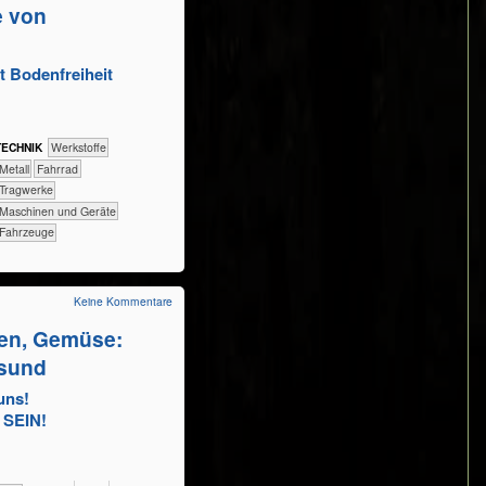
e von
t Bodenfreiheit
TECH​NIK
​​​​​​​​​Werkstoffe
​​​​​​​​Metall
​​​​​​​Fahrrad
​​​​​Tragwerke
​​​​Maschinen und Geräte
​Fahrzeuge
Keine Kommentare
ssen, Gemüse:
esund
uns!
SEIN!