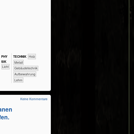
PHY​
TECH​NIK
​​​​​​​​Holz
SIK
​​​​​​​​Metall
​​​​​Licht
​​​​​Gebäudetechnik
Aufbewahrung
Lehm
Keine Kommentare
lanen
fen.