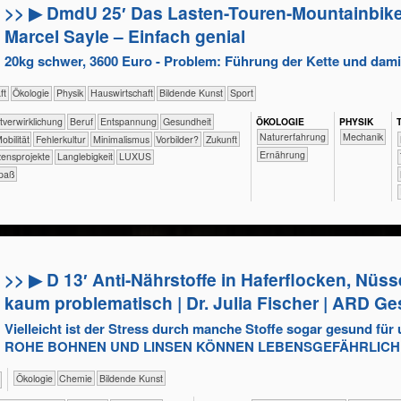
>> ▶ DmdU 25′ Das Lasten-Touren-Mountainbik
Marcel Sayle – Einfach genial
20kg schwer, 3600 Euro - Problem: Führung der Kette und dami
aft
​​​​​​​​Ökologie
​​​​​​​Physik
​Haus­wirtschaft
Bildende Kunst
Sport
​​​​​​​​​​​​​​​​​​​​​​​​Selbst­verwirklichung
​​​​​​​​​​​​​​​Beruf
​​​​​​​​​​​​​Entspannung
​​​​​​Gesundheit
ÖKO​LOGIE
PHY​SIK
​​​​​​​​​​​​​Naturerfahrung
​​​Mechanik
​​Mobilität
​​Fehlerkultur
​​Minimalismus
​​Vorbilder?
​Zukunft
​​​​Ernährung
ensprojekte
Langlebigkeit
LUXUS
paß
>> ▶ D 13′ Anti-Nährstoffe in Haferflocken, Nü
kaum problematisch | Dr. Julia Fischer | ARD G
Vielleicht ist der Stress durch manche Stoffe sogar gesund für 
ROHE BOHNEN UND LINSEN KÖNNEN LEBENSGEFÄHRLICH 
​​​​​​​​Ökologie
​​​​​Chemie
Bildende Kunst