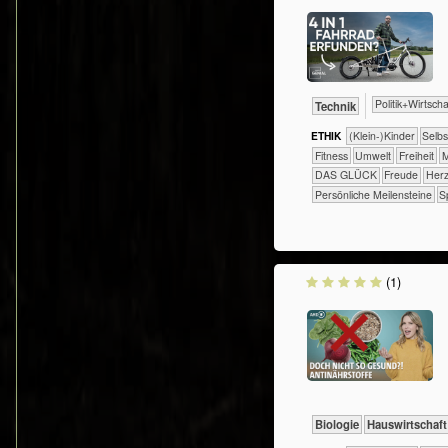
​​​​​​​​​Politik+​Wirtsch
​Technik
ETHIK
(Klein-)Kinder
​​​​​​​​​​​​​​​​
​​​​​Fitness
​​​​​Umwelt
​​​Freiheit
​
DAS GLÜCK
Freude
Herz
Persönliche Meilensteine
S
(1)
​​​​​​Biologie
​Haus­wirtschaft