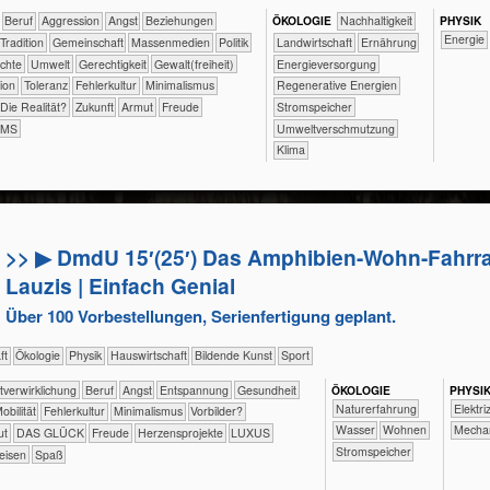
​​​​​​​​​​​​​​​Beruf
​​​​​​​​​​​​​Aggression
​​​​​​​​​​​​​Angst
​​​​​​​​​​​​​Beziehungen
ÖKO​LOGIE
​​​​​​​​​​​​​​​Nachhaltigkeit
PHY​SIK
​​Energie
​​​​​​​​​​​Tradition
​​​​​​​​​​Gemeinschaft
​​​​​​​​​Massenmedien
​​​​​​​​​Politik
​​​​​Landwirtschaft
​​​​Ernährung
rechte
​​​​​Umwelt
​​​​Gerechtigkeit
​​​​Gewalt(freiheit)
​​​Energieversorgung
tion
​​​Toleranz
​​Fehlerkultur
​​Minimalismus
​​​Regenerative Energien
​Die Realität?
​Zukunft
Armut
Freude
​​​Stromspeicher
AMS
​​Umweltverschmutzung
Klima
>> ▶ DmdU 15′(25′) Das Amphibien-Wohn-Fahrra
Lauzis | Einfach Genial
Über 100 Vorbestellungen, Serienfertigung geplant.
aft
​​​​​​​​Ökologie
​​​​​​​Physik
​Haus­wirtschaft
Bildende Kunst
Sport
​​​​​​​​​​​​​​​​​​​​​​​​Selbst­verwirklichung
​​​​​​​​​​​​​​​Beruf
​​​​​​​​​​​​​Angst
​​​​​​​​​​​​​Entspannung
​​​​​​Gesundheit
ÖKO​LOGIE
PHY​SI
​​​​​​​​​​​​​Naturerfahrung
​​​Elektri
​​Mobilität
​​Fehlerkultur
​​Minimalismus
​​Vorbilder?
​​​​​​Wasser
​​​​Wohnen
​​​Mecha
ut
DAS GLÜCK
Freude
Herzensprojekte
LUXUS
​​​Stromspeicher
eisen
Spaß