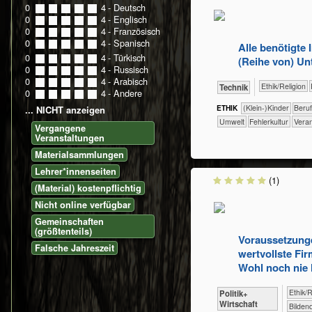
0
0
1
2
3
4
- Deutsch
0
0
1
2
3
4
- Englisch
0
0
1
2
3
4
- Französisch
0
0
1
2
3
4
- Spanisch
Alle benötigte 
0
0
1
2
3
4
- Türkisch
(Reihe von) Un
0
0
1
2
3
4
- Russisch
0
0
1
2
3
4
- Arabisch
​​​​​​​​​​Ethik/​Religion
​Technik
0
0
1
2
3
4
- Andere
ETHIK
(Klein-)Kinder
​​​​​​​​​​​​​​​Beru
... NICHT anzeigen
​​​​​Umwelt
​​Fehlerkultur
​​Ver
Vergangene
Veranstaltungen
Materialsammlungen
Lehrer*innenseiten
(1)
(Material) kostenpflichtig
Nicht online verfügbar
Gemeinschaften
(größtenteils)
Voraussetzung
Falsche Jahreszeit
wertvollste Fir
Wohl noch nie 
​​​​​​​​​​Eth
​​​​​​​​​Politik+​
Wirtschaft
Bilden