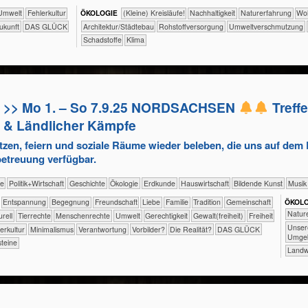
​​​​Umwelt
​​Fehlerkultur
ÖKO​LOGIE
​​​​​​​​​​​​​​(Kleine) Kreisläufe!
​​​​​​​​​​​​​​​Nachhaltigkeit
​​​​​​​​​​​​​Naturerfahrung
​​​​
Zukunft
DAS GLÜCK
​​​Architektur/­Städtebau
​​Rohstoffversorgung
​​Umweltverschmutzung
​Schadstoffe
Klima
>> Mo 1. – So 7.9.25 NORDSACHSEN
Treffe
& Ländlicher Kämpfe
zen, feiern und soziale Räume wieder beleben, die uns auf dem 
betreuung verfügbar.
gie
​​​​​​​​​Politik+​Wirtschaft
​​​​​​​​Geschichte
​​​​​​​​Ökologie
​​​​​Erdkunde
​Haus­wirtschaft
Bildende Kunst
Musik
​​​​​​​​​​​​​Entspannung
​​​​​​​​​​​​Begegnung
​​​​​​​​​​​​Freundschaft
​​​​​​​​​​​​Liebe
​​​​​​​​​​​Familie
​​​​​​​​​​​Tradition
​​​​​​​​​​Gemeinschaft
ÖKO​L
​​​​​​​​​​​
lturell
​​​​​​​​Tierrechte
​​​​​​​Menschenrechte
​​​​​Umwelt
​​​​Gerechtigkeit
​​​​Gewalt(freiheit)
​​​Freiheit
​​​​​​​​​​​​​Uns
lerkultur
​​Minimalismus
​​Verantwortung
​​Vorbilder?
​Die Realität?
DAS GLÜCK
Umge
steine
​​​​​Lan