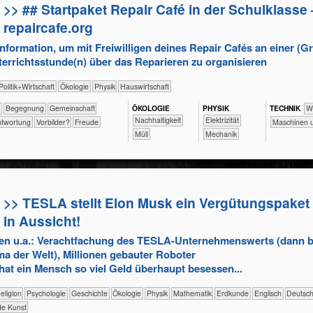
>> ## Startpaket Repair Café in der Schulklasse 
repaircafe.org
Information, um mit Freiwilligen deines Repair Cafés an einer (G
terrichtsstunde(n) über das Reparieren zu organisieren
​​​​​​​​​Politik+​Wirtschaft
​​​​​​​​Ökologie
​​​​​​​Physik
​Haus­wirtschaft
f
​​​​​​​​​​​​Begegnung
​​​​​​​​​​Gemeinschaft
ÖKO​LOGIE
PHY​SIK
TECH​NIK
​​​
​​​​​​​​​​​​​​​Nachhaltigkeit
​​​Elektrizität
antwortung
​​Vorbilder?
Freude
​​​​Maschine
​Müll
​​​Mechanik
>> TESLA stellt Elon Musk ein Vergütungspaket 
in Aussicht!
en u.a.: Verachtfachung des TESLA-Unternehmenswerts (dann 
ma der Welt), Millionen gebauter Roboter
hat ein Mensch so viel Geld überhaupt besessen...
ik/​Religion
​​​​​​​​​​Psychologie
​​​​​​​​Geschichte
​​​​​​​​Ökologie
​​​​​​​Physik
​​​​​​Mathematik
​​​​​Erdkunde
​​​​Englisch
​​​Deutsc
de Kunst