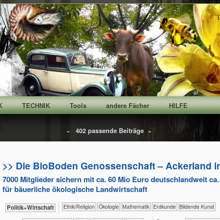
K
TECHNIK
Tools
andere Fächer
HILFE
~ 402 passende Beiträge ~
>> Die BioBoden Genossenschaft – Acker­land in
7000 Mitglieder sichern mit ca. 60 Mio Euro deutschlandweit ca
für bäuerliche ökologische Landwirtschaft
​​​​​​​​​​Ethik/​Religion
​​​​​​​​Ökologie
​​​​​​Mathematik
​​​​​Erdkunde
Bildende Kunst
​​​​​​​​​Politik+​Wirtschaft