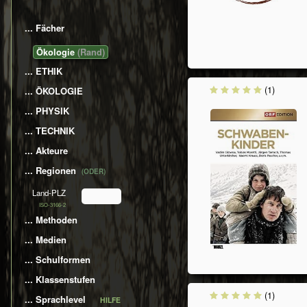
... Fächer
​​​​​​​​Ökologie
... ETHIK
(1)
... ÖKOLOGIE
... PHYSIK
... TECHNIK
... Akteure
... Regionen
(ODER)
Land-PLZ
ISO-3166-2
... Methoden
... Medien
... Schulformen
... Klassenstufen
(1)
... Sprachlevel
HILFE