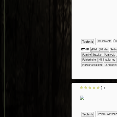
​​​​​​​​Geschichte
​​​​​
​Technik
ETHIK
(Klein-)Kinder
​​​​​​​​​​​​​​​​
​​​​​​​​​​​Familie
​​​​​​​​​​​Tradition
​​​​​Umwelt
​​Fehlerkultur
​​Minimalismus
Herzensprojekte
Langlebig
(1)
​​​​​​​​​Politik+​Wirtsch
​Technik