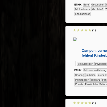
ETHIK
​​​​​​​​​​​​​​​Beruf
​​​​​​Gesundheit
​
​​Minimalismus
​​Vorbilder?
​
Langlebigkeit
(1)
Campen, vernet
fehlen! Kinder
​​​​​​​​​​Ethik/​Religion
​​​​​​​​​​Psycholo
ETHIK
​​​​​​​​​​​​​​​​​​​​​​​​​​​​​​​​​​​​​​​​Selbst­verwirklichung
​​​​​​​​​​Sharing
​​​​​​​​Inklusion
​​​​​​​​Interku
​​​Partizipation
​​​Toleranz
​​Feh
Freude
Persönliche Meilen
(1)