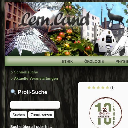
ETHIK
ÖKOLOGIE
PHYSI
Primary
> Schnellsuche
> Aktuelle Veranstaltungen
Sidebar
(1)
Profi-Suche
Suche überall oder in...