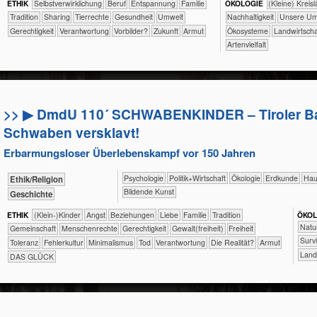
ETHIK
​​​​​​​​​​​​​​​​​​​​​​​​​​​​​​​​​​​​​​​​Selbst­verwirklichung
​​​​​​​​​​​​​​​Beruf
​​​​​​​​​​​​​Entspannung
​​​​​​​​​​​Familie
ÖKO​LOGIE
​​​​​​​​​​​​​​(Kleine) Kr
​​​​​​​​​​​Tradition
​​​​​​​​​​Sharing
​​​​​​​​Tierrechte
​​​​​​Gesundheit
​​​​​Umwelt
​​​​​​​​​​​​​​​Nachhaltigkeit
​​​​​​​​​​​​​Uns
​​​​Gerechtigkeit
​​Verantwortung
​​Vorbilder?
​Zukunft
Armut
​​​​​​​​​​​Ökosysteme
​​​​​Landwirtsch
Artenvielfalt
>> ▶ DmdU 110´ SCHWABENKINDER – Tiroler Ba
Schwaben versklavt!
Erbarmungsloser Überlebenskampf vor 150 Jahren
​​​​​​​​​​Psychologie
​​​​​​​​​Politik+​Wirtschaft
​​​​​​​​Ökologie
​​​​​Erdkunde
​Hau
​​​​​​​​​​Ethik/​Religion
Bildende Kunst
​​​​​​​​Geschichte
ETHIK
(Klein-)Kinder
​​​​​​​​​​​​​Angst
​​​​​​​​​​​​​Beziehungen
​​​​​​​​​​​​Liebe
​​​​​​​​​​​Familie
​​​​​​​​​​​Tradition
ÖKO​
​​​​​​​​
​​​​​​​​​​Gemeinschaft
​​​​​​​Menschenrechte
​​​​Gerechtigkeit
​​​​Gewalt(freiheit)
​​​Freiheit
​​​​​​​​​​​​S
​​​Toleranz
​​Fehlerkultur
​​Minimalismus
​​Tod
​​Verantwortung
​Die Realität?
Armut
​​​​​L
DAS GLÜCK