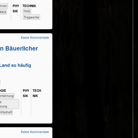
Wohnen
PHY​
TECH​NIK
SIK
​​​​​​​​Holz
​Müll
​​​​​Tragwerke
Keine Kommentare
n Bäuerlicher
Land so häufig
OGIE
PHY​
TECH​
​​Naturerfahrung
SIK
NIK
ere
bung
dwirtschaft
Keine Kommentare