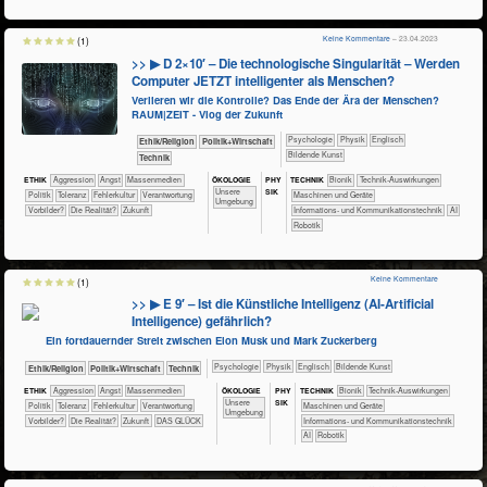
Keine Kommentare
– 23.04.2023
(1)
>> ▶ D 2×10′ – Die technologische Singularität – Werden
Computer JETZT intelligenter als Menschen?
Verlieren wir die Kontrolle? Das Ende der Ära der Menschen?
RAUM|ZEIT - Vlog der Zukunft
​​​​​​​​​​Psychologie
​​​​​​​Physik
​​​​Englisch
​​​​​​​​​​Ethik/​Religion
​​​​​​​​​Politik+​Wirtschaft
Bildende Kunst
​Technik
ÖKO​LOGIE
PHY​
ETHIK
​​​​​​​​​​​​​Aggression
​​​​​​​​​​​​​Angst
​​​​​​​​​Massenmedien
TECH​NIK
​​​​​​Bionik
​​​​​​Technik-Auswirkungen
SIK
​​​​​​​​​​​​​Unsere
​​​​​​​​​Politik
​​​Toleranz
​​Fehlerkultur
​​Verantwortung
​​​​Maschinen und Geräte
Umgebung
​​Vorbilder?
​Die Realität?
​Zukunft
​​​Informations- und Kommunikationstechnik
​​AI
Robotik
Keine Kommentare
(1)
>> ▶ E 9′ – Ist die Künstliche Intelligenz (AI-Artificial
Intelligence) gefährlich?
Ein fortdauernder Streit zwischen Elon Musk und Mark Zuckerberg
​​​​​​​​​​Psychologie
​​​​​​​Physik
​​​​Englisch
Bildende Kunst
​​​​​​​​​​Ethik/​Religion
​​​​​​​​​Politik+​Wirtschaft
​Technik
ÖKO​LOGIE
PHY​
ETHIK
​​​​​​​​​​​​​Aggression
​​​​​​​​​​​​​Angst
​​​​​​​​​Massenmedien
TECH​NIK
​​​​​​Bionik
​​​​​​Technik-Auswirkungen
SIK
​​​​​​​​​​​​​Unsere
​​​​​​​​​Politik
​​​Toleranz
​​Fehlerkultur
​​Verantwortung
​​​​Maschinen und Geräte
Umgebung
​​Vorbilder?
​Die Realität?
​Zukunft
DAS GLÜCK
​​​Informations- und Kommunikationstechnik
​​AI
Robotik