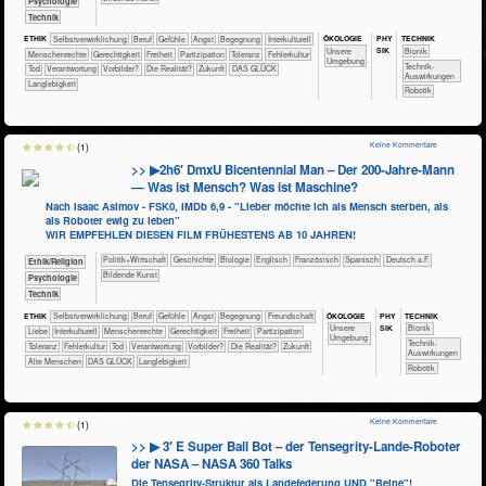
​​​​​​​​​​Psychologie
​Technik
ÖKO​LOGIE
PHY​
TECH​NIK
ETHIK
​​​​​​​​​​​​​​​​​​​​​​​​​​​​​​​​​​​​​​​​Selbst­verwirklichung
​​​​​​​​​​​​​​​Beruf
​​​​​​​​​​​​​​​Gefühle
​​​​​​​​​​​​​Angst
​​​​​​​​​​​​Begegnung
​​​​​​​​Interkulturell
SIK
​​​​​​​​​​​​​Unsere
​​​​​​Bionik
​​​​​​​Menschenrechte
​​​​Gerechtigkeit
​​​Freiheit
​​​Partizipation
​​​Toleranz
​​Fehlerkultur
Umgebung
​​​​​​Technik-
​​Tod
​​Verantwortung
​​Vorbilder?
​Die Realität?
​Zukunft
DAS GLÜCK
Auswirkungen
Langlebigkeit
Robotik
Keine Kommentare
(1)
>> ▶2h6′ DmxU Bicentennial Man – Der 200-Jahre-Mann
— Was ist Mensch? Was ist Maschine?
Nach Isaac Asimov - FSK0, IMDb 6,9 - "Lieber möchte ich als Mensch sterben, als
als Roboter ewig zu leben"
WIR EMPFEHLEN DIESEN FILM FRÜHESTENS AB 10 JAHREN!
​​​​​​​​​Politik+​Wirtschaft
​​​​​​​​Geschichte
​​​​​​​Biologie
​​​​Englisch
​​​​Französisch
​​​​Spanisch
​​​Deutsch a.F.
​​​​​​​​​​Ethik/​Religion
Bildende Kunst
​​​​​​​​​​Psychologie
​Technik
ÖKO​LOGIE
PHY​
TECH​NIK
ETHIK
​​​​​​​​​​​​​​​​​​​​​​​​​​​​​​​​​​​​​​​​Selbst­verwirklichung
​​​​​​​​​​​​​​​Beruf
​​​​​​​​​​​​​​​Gefühle
​​​​​​​​​​​​​Angst
​​​​​​​​​​​​Begegnung
​​​​​​​​​​​​Freundschaft
SIK
​​​​​​​​​​​​​Unsere
​​​​​​Bionik
​​​​​​​​​​​​Liebe
​​​​​​​​Interkulturell
​​​​​​​Menschenrechte
​​​​Gerechtigkeit
​​​Freiheit
​​​Partizipation
Umgebung
​​​​​​Technik-
​​​Toleranz
​​Fehlerkultur
​​Tod
​​Verantwortung
​​Vorbilder?
​Die Realität?
​Zukunft
Auswirkungen
Alte Menschen
DAS GLÜCK
Langlebigkeit
Robotik
Keine Kommentare
(1)
>> ▶ 3′ E Super Ball Bot – der Tensegrity-Lande-Roboter
der NASA – NASA 360 Talks
Die Tensegrity-Struktur als Landefederung UND "Beine"!