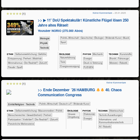
Keine Kommentare
– 25.01.2025
(1)
>> ▶ 11′ DoU Spektakulär! Künstliche Flügel lösen 250
Jahre altes Rätsel!
Youtuber NORIO (275.000 Abos)
​​​​​​​​​Politik+​Wirtschaft
​​​​​​​​Geschichte
​​​​​​​​Ökologie
Bildende Kunst
Musik
​​​​​​Biologie
Sport
​​​​​​Physik
​Technik
ÖKO​LOGIE
ETHIK
​​​​​​​​​​​​​​​​​​​​​​​​​​​​​​​​​​​​​​​​Selbst­verwirklichung
​​​​​​​​​​​​​​​Gefühle
PHY​SIK
​​​Mechanik
TECH​NIK
​​​​​​​​Kunststoffe
​​​​​​​​​​​​​Naturerfahrung
​​​​​​​​​​​​​Entspannung
​​​Freiheit
​​​Mobilität
​​Energie
​​​​​​Bionik
​Fahrzeuge
​​​​​​​​Tiere
​​Minimalismus
​Die Realität?
​Zukunft
Druck & Strömung
Motoren
Robotik
​​​Energieversorgung
Freude
Spaß
FLIEGEN
Keine Kommentare
(1)
>> Ende Dezember ´26 HAMBURG
40. Chaos
Communication Congress
​​​​​​​​​Politik+​Wirtschaft
​​​Deutsch a.F.
Bildende Kunst
​​​​​​​​​​Ethik/​Religion
​Technik
ÖKO​LOGIE
PHY​SIK
ETHIK
​​​​​​​​​​​​​​​​​​​​​​​​​​​​​​​​​​​​​​​​Selbst­verwirklichung
​​​​​​​​​Massenmedien
​​​​​​​​​Politik
TECH​NIK
​​​​​​Arbeitsschutz
​​​​​​​​​​​​​Unsere
​​​Elektrizität
​​​​​​​Menschenrechte
​​​​Gewalt(freiheit)
​​​Freiheit
​​​​​​Technik-Auswirkungen
Umgebung
​​Energie
​​​Partizipation
​​Vorbilder?
​Die Realität?
​Zukunft
​​​Informations- und
Kommunikationstechnik
Persönliche Meilensteine
​​AI
Robotik