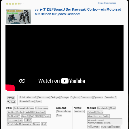
Keine Kommentare
(1)
>> ▶ 3´ DEFSpmxU Der Kawasaki Corleo – ein Motorrad
auf Beinen für jedes Gelände!
​​​​​​​​​Politik+​Wirtschaft
​​​​​​​​Geschichte
​​​​​​​​Ökologie
​​​​​​​Biologie
​​​​Englisch
​​​​Französisch
​​​​Spanisch
​​​Deutsch a.F.
​​​​​​Physik
Bildende Kunst
Sport
​Technik
ÖKO​LOGIE
PHY​SIK
ETHIK
​​​​​​​​​​​​​​​​​​​​​​​​​​​​​​​​​​​​​​​​Selbst­verwirklichung
​​​​​​​​​​​​​Entspannung
TECH​NIK
​​​​​​​​Kunststoffe
​​​​​​​​Metall
​​​​​​​​​​​​​Naturerfahrung
​​​Mechanik
​​​​​​​​​​​Tradition
​​​Freiheit
​​​Mobilität
​​Vorbilder?
​​​​​​​Fahrrad
​​​​​​Bionik
​​​​​​​​Tiere
​Die Realität?
​Zukunft
DAS GLÜCK
Freude
​​​​Maschinen und Geräte
Herzensprojekte
LUXUS
​​​Informations- und
Kommunikationstechnik
Persönliche Meilensteine
Reisen
Spaß
​​AI
​​Getriebe
​Fahrzeuge
Robotik