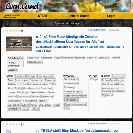
Impressum
Bildnachweis
Disclaimer
Datenschutz
AGB
Intern
wannaknow.org
START
Inhalte-Suche
Login
basis.camp
~ 35 passende Beiträge ~
Keine Kommentare
– 25.09.2025
(1)
▶ 2´ xA Elon Musk kündigt ein Zeitalter
des „Nachhaltigen Überflusses für Alle“ an
Sustainable Abundance for Everybody als Ziel des "Masterplan 4"
von TESLA
​​​​​​​​​​Psychologie
​​​​​​​​Geschichte
​​​​​​​Physik
​​​​​​Mathematik
​​​​​Erdkunde
​​​​Englisch
​​​Deutsch a.F.
​Technik
​​​​​​​​​​Ethik/​Religion
Bildende Kunst
​​​​​​​​​Politik+​
Wirtschaft
​​​​​​​Ökologie
ÖKO​LOGIE
PHY​SIK
ETHIK
​​​​​​​​​​​​​​​​​​​​​​​​​​​​​​​​​​​​​​​​Selbst­verwirklichung
​​​​​​​​​​​​​​​Beruf
​​​​​​​​​​​​​Aggression
TECH​NIK
​​​​​​Arbeitsschutz
​​​​​​​​​​​​​​​Nachhaltigkeit
​​Energie
​​​​​​​​​​​​​Angst
​​​​​​​​​​​​​Beziehungen
​​​​​​​​​​​​​Entspannung
​​​​​​​​​​​​Begegnung
​​​​​​Technik-Auswirkungen
​​​​​Landwirtschaft
​​​​​​​​​​​Tradition
​​​​​​​​​​Gemeinschaft
​​​​​​​​​Massenmedien
​​​​​​​​​Politik
​​​​Maschinen und Geräte
​​​​Ernährung
​​​​​​​​Werte / Ideale
​​​​​​​Menschenrechte
​​​​​​Gesundheit
​​​Informations- und
Kommunikationstechnik
​​​Energieversorgung
​​​​​Umwelt
​​​​Gerechtigkeit
​​​​Gewalt(freiheit)
​​​Freiheit
​​AI
Robotik
​​​Regenerative Energien
​​​Mobilität
​​​Partizipation
​​​Toleranz
​​Fehlerkultur
​​​Stromspeicher
​​Minimalismus
​​Verantwortung
​​Vorbilder?
​​Umweltverschmutzung
​Die Realität?
​Zukunft
Armut
DAS GLÜCK
Freude
Klima
Langlebigkeit
LUXUS
TEAMS
Keine Kommentare
– 25.09.2025
(1)
>> TESLA stellt Elon Musk ein Vergütungspaket von