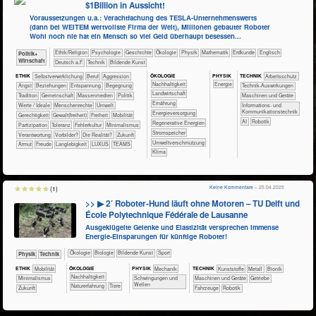
$1Billion in Aussicht!
Voraussetzungen u.a.: Verachtfachung des TESLA-Unternehmenswerts
(dann bei WEITEM wertvollste Firma der Welt), Millionen gebauter Roboter
Wohl noch nie hat ein Mensch so viel Geld überhaupt besessen...
​​​​​​​​​​Ethik/​Religion
​​​​​​​​​​Psychologie
​​​​​​​​Geschichte
​​​​​​​​Ökologie
​​​​​​​Physik
​​​​​​Mathematik
​​​​​Erdkunde
​​​​Englisch
​​​​​​​​​Politik+​
Wirtschaft
​​​Deutsch a.F.
​Technik
Bildende Kunst
ÖKO​LOGIE
PHY​SIK
ETHIK
​​​​​​​​​​​​​​​​​​​​​​​​​​​​​​​​​​​​​​​​Selbst­verwirklichung
​​​​​​​​​​​​​​​Beruf
​​​​​​​​​​​​​Aggression
TECH​NIK
​​​​​​Arbeitsschutz
​​​​​​​​​​​​​​​Nachhaltigkeit
​​Energie
​​​​​​​​​​​​​Angst
​​​​​​​​​​​​​Beziehungen
​​​​​​​​​​​​​Entspannung
​​​​​​​​​​​​Begegnung
​​​​​​Technik-Auswirkungen
​​​​​Landwirtschaft
​​​​​​​​​​​Tradition
​​​​​​​​​​Gemeinschaft
​​​​​​​​​Massenmedien
​​​​​​​​​Politik
​​​​Maschinen und Geräte
​​​​Ernährung
​​​​​​​​Werte / Ideale
​​​​​​​Menschenrechte
​​​​​Umwelt
​​​Informations- und
Kommunikationstechnik
​​​Energieversorgung
​​​​Gerechtigkeit
​​​​Gewalt(freiheit)
​​​Freiheit
​​​Mobilität
​​AI
Robotik
​​​Regenerative Energien
​​​Partizipation
​​​Toleranz
​​Fehlerkultur
​​Minimalismus
​​​Stromspeicher
​​Verantwortung
​​Vorbilder?
​Die Realität?
​Zukunft
​​Umweltverschmutzung
Armut
Freude
Langlebigkeit
LUXUS
TEAMS
Klima
Keine Kommentare
– 25.04.2025
(1)
>> ▶ 2´ Roboter-Hund läuft ohne Motoren – TU Delft und
École Polytechnique Fédérale de Lausanne
Ausgeklügelte Gelenke und Elastizität versprechen immense
Energie-Einsparungen für künftige Roboter!
​​​​​​​​Ökologie
​​​​​​​Biologie
Bildende Kunst
Sport
​​​​​​Physik
​Technik
ÖKO​LOGIE
ETHIK
​​​Mobilität
PHY​SIK
​​​Mechanik
TECH​NIK
​​​​​​​​Kunststoffe
​​​​​​​​Metall
​​​​​​Bionik
​​​​​​​​​​​​​​​Nachhaltigkeit
​​Minimalismus
​Schwingungen und
​​​​Maschinen und Geräte
​​Getriebe
Wellen
​​​​​​​​​​​​​Naturerfahrung
​​​​​​​​Tiere
​Zukunft
​Fahrzeuge
Robotik