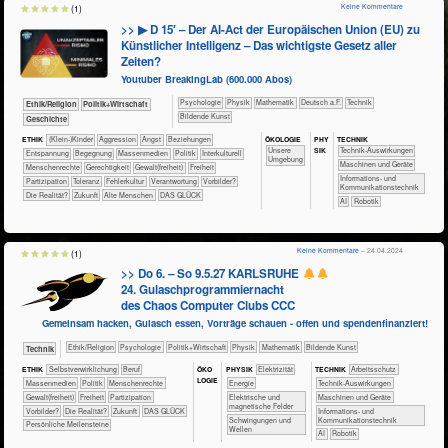
Keine Kommentare
(1)
>> ▶ D 15′ – Der AI-Act der Europäischen Union (EU) zu
Künstlicher Intelligenz – Das wichtigste Gesetz aller
Zeiten?
Youtuber BreakingLab (600.000 Abos)
​​​​​​​​​​Psychologie
​​​​​​​Physik
​​​​​​Mathematik
​​​Deutsch a.F.
​Technik
​​​​​​​​​​Ethik/​Religion
​​​​​​​​​Politik+​Wirtschaft
Bildende Kunst
​​​​​​​​Geschichte
ÖKO​LOGIE
PHY​
TECH​NIK
ETHIK
(Klein-)Kinder
​​​​​​​​​​​​​Aggression
​​​​​​​​​​​​​Angst
​​​​​​​​​​​​​Beziehungen
SIK
​​​​​​​​​​​​​Unsere
​​​​​​Technik-Auswirkungen
​​​​​​​​​​​​​Entspannung
​​​​​​​​​​​​Begegnung
​​​​​​​​​Massenmedien
​​​​​​​​​Politik
​​​​​​​​Interkulturell
Umgebung
​​​​Maschinen und Geräte
​​​​​​​Menschenrechte
​​​​Gerechtigkeit
​​​​Gewalt(freiheit)
​​​Freiheit
​​​Informations- und
​​​Partizipation
​​​Toleranz
​​Fehlerkultur
​​Verantwortung
​​Vorbilder?
Kommunikationstechnik
​Die Realität?
​Zukunft
Alte Menschen
DAS GLÜCK
​​AI
Robotik
Keine Kommentare
– 24.04.2024
(1)
>> Do 6. – So 9.5.27 KARLSRUHE
24. Gulaschprogrammiernacht
des Chaos Computer Clubs CCC
Gemeinsam hacken, Gulasch essen, Vorträge schauen - offen und spendenfinanziert!
​​​​​​​​​​Ethik/​Religion
​​​​​​​​​​Psychologie
​​​​​​​​​Politik+​Wirtschaft
​​​​​​​Physik
​​​​​​Mathematik
Bildende Kunst
​Technik
ÖKO​
ETHIK
​​​​​​​​​​​​​​​​​​​​​​​​​​​​​​​​​​​​​​​​Selbst­verwirklichung
​​​​​​​​​​​​​​​Beruf
PHY​SIK
​​​Elektrizität
TECH​NIK
​​​​​​Arbeitsschutz
LOGIE
​​​​​​​​​Massenmedien
​​​​​​​​​Politik
​​​​​​​Menschenrechte
​​Energie
​​​​​​Technik-Auswirkungen
​​​​Gewalt(freiheit)
​​​Freiheit
​​​Partizipation
​Elektrische und
​​​​Maschinen und Geräte
magnetische Felder
​​Vorbilder?
​Die Realität?
​Zukunft
DAS GLÜCK
​​​Informations- und
​Schwingungen und
Kommunikationstechnik
Persönliche Meilensteine
Wellen
​​AI
Robotik