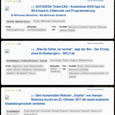
Keine Kommentare
(1)
>> AUTODESK TinkerCAD – Kostenlose WEB-App für
3D-Entwürfe, Elektronik und Programmierung
50 Millionen Menschen, 400 Millionen Entwürfe
​​​​​​​Physik
​​​​​​Mathematik
​Haus­wirtschaft
​Technik
Bildende Kunst
ETHIK
ÖKO​LOGIE
PHY​
TECH​NIK
​​​​Maschinen und Geräte
​​Getriebe
​Fahrzeuge
SIK
​​​​​​​​​​​​​​​​​​​​​​​​​​​​​​​​​​​​​​​​Selbst­verwirklichung
​​​Architektur/­Städtebau
Motoren
Robotik
Keine Kommentare
(1)
>> „Was Du fühlst, ist normal“, sagt der Bot – Der Erfolg
eines KI-Seelsorgers – WELT.de
​​​​​​​​​​Psychologie
​​​​​​​Physik
​​​​Englisch
Bildende Kunst
​​​​​​​​​​Ethik/​Religion
​​​​​​​​​Politik+​Wirtschaft
​Technik
ÖKO​LOGIE
PHY​
ETHIK
​​​​​​​​​​​​​Aggression
​​​​​​​​​​​​​Angst
​​​​​​​​​Massenmedien
TECH​NIK
​​​​​​Bionik
​​​​​​Technik-Auswirkungen
SIK
​​​​​​​​​​​​​Unsere
​​​​​​​​​Politik
​​​Toleranz
​​Fehlerkultur
​​Verantwortung
​​​​Maschinen und Geräte
Umgebung
​​Vorbilder?
​Die Realität?
​Zukunft
​​​Informations- und Kommunikationstechnik
​​AI
Robotik
Keine Kommentare
(1)
>> Dem humanoiden Roboter „Sophia“ von Hanson
Robotics wurde am 25. Oktober 2017 die saudi-arabische
Staatsbürgerschaft verliehen.
​​​​​​​​​Politik+​Wirtschaft
​​​​​​​​Geschichte
​​​​​​​Biologie
​​​​Englisch
​​​​Französisch
​​​​Spanisch
​​​Deutsch a.F.
​​​​​​​​​​Ethik/​Religion
Bildende Kunst