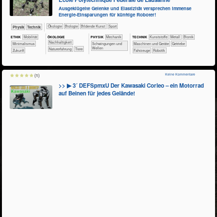
Ausgeklügelte Gelenke und Elastizität versprechen immense
Energie-Einsparungen für künftige Roboter!
​​​​​​​​Ökologie
​​​​​​​Biologie
Bildende Kunst
Sport
​​​​​​Physik
​Technik
ÖKO​LOGIE
ETHIK
​​​Mobilität
PHY​SIK
​​​Mechanik
TECH​NIK
​​​​​​​​Kunststoffe
​​​​​​​​Metall
​​​​​​Bionik
​​​​​​​​​​​​​​​Nachhaltigkeit
​​Minimalismus
​Schwingungen und
​​​​Maschinen und Geräte
​​Getriebe
Wellen
​​​​​​​​​​​​​Naturerfahrung
​​​​​​​​Tiere
​Zukunft
​Fahrzeuge
Robotik
Keine Kommentare
(1)
>> ▶ 3´ DEFSpmxU Der Kawasaki Corleo – ein Motorrad
auf Beinen für jedes Gelände!