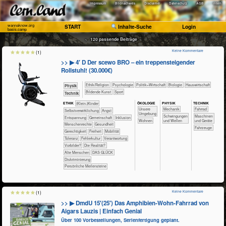
Impressum
Bildnachweis
Disclaimer
Datenschutz
AGB
Intern
wannaknow.org
START
Inhalte-Suche
Login
basis.camp
~ 120 passende Beiträge ~
Keine Kommentare
(1)
>> ▶ 4′ D Der scewo BRO – ein treppensteigender
Rollstuhl! (30.000€)
​​​​​​​​​​Ethik/​Religion
​​​​​​​​​​Psychologie
​​​​​​​​​Politik+​Wirtschaft
​​​​​​​Biologie
​Haus­wirtschaft
​​​​​​Physik
Bildende Kunst
Sport
​Technik
ÖKO​LOGIE
PHY​SIK
TECH​NIK
ETHIK
(Klein-)Kinder
​​​​​​​​​​​​​Unsere
​​​Mechanik
​​​​​​​Fahrrad
​​​​​​​​​​​​​​​​​​​​​​​​​​​​​​​​​​​​​​​​Selbst­verwirklichung
​​​​​​​​​​​​​Angst
Umgebung
​Schwingungen
​​​​Maschinen
​​​​​​​​​​​​​Entspannung
​​​​​​​​​​Gemeinschaft
​​​​​​​​Inklusion
​​​​Wohnen
und Wellen
und Geräte
​​​​​​​Menschenrechte
​​​​​​Gesundheit
​Fahrzeuge
​​​​Gerechtigkeit
​​​Freiheit
​​​Mobilität
​​​Toleranz
​​Fehlerkultur
​​Verantwortung
​​Vorbilder?
​Die Realität?
Alte Menschen
DAS GLÜCK
Diskriminierung
Persönliche Meilensteine
Keine Kommentare
(1)
>> ▶ DmdU 15′(25′) Das Amphibien-Wohn-Fahrrad von
Aigars Lauzis | Einfach Genial
Über 100 Vorbestellungen, Serienfertigung geplant.