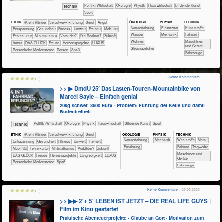
​​​​​​​​​Politik+​Wirtschaft
​​​​​​​​Ökologie
​​​​​​​Physik
​Haus­wirtschaft
Bildende Kunst
​Technik
Sport
ÖKO​LOGIE
PHY​SIK
TECH​NIK
ETHIK
(Klein-)Kinder
​​​​​​​​​​​​​​​​​​​​​​​​​​​​​​​​​​​​​​​​Selbst­verwirklichung
​​​​​​​​​​​​​​​Beruf
​​​​​​​​​​​​​Angst
​​​​​​​​​​​​​Naturerfahrung
​​​Elektrizität
​​​​​​​​Kunststoffe
​​​​​​​​​​​​​Entspannung
​​​​​​Gesundheit
​​​​​Fitness
​​​​​Umwelt
​​​Freiheit
​​​Mobilität
​​​​​​Wasser
​​​Mechanik
​​​​​​​Fahrrad
​​Fehlerkultur
​​Minimalismus
​​Vorbilder?
​Die Realität?
​Zukunft
​​​​Wohnen
​​​​Maschinen
Armut
DAS GLÜCK
Freude
Herzensprojekte
LUXUS
und Geräte
​​​Stromspeicher
Persönliche Meilensteine
Reisen
Spaß
​Fahrzeuge
Keine Kommentare
(1)
>> ▶ DmdU 25′ Das Lasten-Touren-Mountainbike von
Marcel Sayle – Einfach genial
20kg schwer, 3600 Euro - Problem: Führung der Kette und damit
Bodenfreiheit
​​​​​​​​​Politik+​Wirtschaft
​​​​​​​​Ökologie
​​​​​​​Physik
​Haus­wirtschaft
Bildende Kunst
Sport
​Technik
ÖKO​LOGIE
PHY​SIK
TECH​NIK
ETHIK
(Klein-)Kinder
​​​​​​​​​​​​​​​​​​​​​​​​​​​​​​​​​​​​​​​​Selbst­verwirklichung
​​​​​​​​​​​​​​​Beruf
​​​​​​​​​​​​​Naturerfahrung
​​​Mechanik
​​​​​​​​​Werkstoffe
​​​​​​​​Metall
​​​​​​​​​​​​​Entspannung
​​​​​​Gesundheit
​​​​​Fitness
​​​​​Umwelt
​​​Freiheit
​​​​Ernährung
​​​​​​​Fahrrad
​​​​​Tragwerke
​​​Mobilität
​​Fehlerkultur
​​Minimalismus
​​Vorbilder?
​Zukunft
​​​​Maschinen und
DAS GLÜCK
Freude
Herzensprojekte
Langlebigkeit
LUXUS
Geräte
Persönliche Meilensteine
Spaß
​Fahrzeuge
Keine Kommentare
– 25.05.2025
(1)
>> ▶▶ 2´+ 5´ LEBEN IST JETZT – DIE REAL LIFE GUYS |
Film im Kino gestartet
Praktische Abenteuerprojekte - Glaube an Gott - Motivation zum