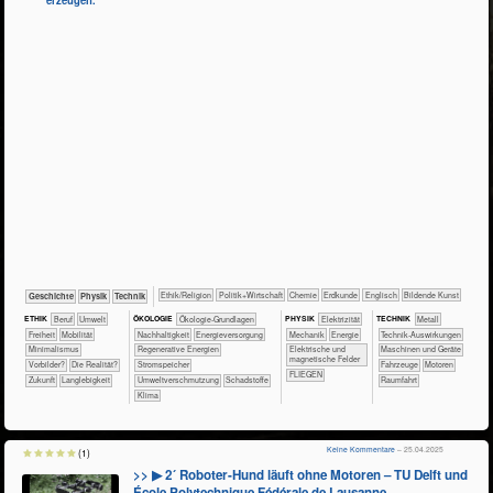
erzeugen.
​​​​​​​​​​Ethik/​Religion
​​​​​​​​​Politik+​Wirtschaft
​​​​​Chemie
​​​​​Erdkunde
​​​​Englisch
Bildende Kunst
​​​​​​​​Geschichte
​​​​​​Physik
​Technik
ETHIK
​​​​​​​​​​​​​​​Beruf
​​​​​Umwelt
ÖKO​LOGIE
​​​​​​​​​​​​​​​​Ökologie-Grundlagen
PHY​SIK
​​​Elektrizität
TECH​NIK
​​​​​​​​Metall
​​​Freiheit
​​​Mobilität
​​​​​​​​​​​​​​​Nachhaltigkeit
​​​Energieversorgung
​​​Mechanik
​​Energie
​​​​​​Technik-Auswirkungen
​​Minimalismus
​​​Regenerative Energien
​Elektrische und
​​​​Maschinen und Geräte
magnetische Felder
​​Vorbilder?
​Die Realität?
​​​Stromspeicher
​Fahrzeuge
Motoren
FLIEGEN
​Zukunft
Langlebigkeit
​​Umweltverschmutzung
​Schadstoffe
Raumfahrt
Klima
Keine Kommentare
– 25.04.2025
(1)
>> ▶ 2´ Roboter-Hund läuft ohne Motoren – TU Delft und
École Polytechnique Fédérale de Lausanne