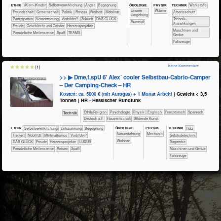
ÖKO​LOGIE
PHY​SIK
ETHIK
(Klein-)Kinder
​​​​​​​​​​​​​​​​​​​​​​​​​​​​​​​​​​​​​​​​Selbst­verwirklichung
​​​​​​​​​​​​​Angst
​​​​​​​​​​​​Begegnung
TECH​NIK
​​​​​​​​​Werkstoffe
​​​​​​​​​​​​​Unsere
​​​​​Wärme
​​​​​​​​​​​​Freundschaft
​​​​​​​​​​Gemeinschaft
​​​​​​​​​Politik
​​​​​Fitness
​​​Freiheit
​​​Mobilität
​​​​​​Arbeitsschutz
Umgebung
​​​Partizipation
​​Verantwortung
​​Vorbilder?
​Zukunft
DAS GLÜCK
​​​​​​Technik-
​​​​​​​​​​​​Survival
Auswirkungen
Freude
Geschlecht und Gender
Herzensprojekte
​​​​Maschinen und
Persönliche Meilensteine
Spaß
TEAMS
Geräte
​Fahrzeuge
Keine Kommentare
(1)
>> ▶ Dme,f,spU 6′ Alex´ cooler Selbstbau-Cabrio-Camper
– Der Camping-Check – HR
Kosten: ca. 5000 € (mit Autogas) + 1 Monat Arbeit!
| Gewicht < 3,5
Tonnen | HR - Hessischer Rundfunk
​​​​​​​​​​Ethik/​Religion
​​​​​​​​​​Psychologie
​​​​​​​Physik
​​​​Englisch
​​​​Französisch
​​​​Spanisch
​Technik
​​​Deutsch a.F.
​Haus­wirtschaft
Bildende Kunst
ÖKO​LOGIE
PHY​SIK
ETHIK
​​​​​​​​​​​​​​​​​​​​​​​​​​​​​​​​​​​​​​​​Selbst­verwirklichung
​​​​​​​​​​​​​Entspannung
​​​​​​​​​​​​Begegnung
TECH​NIK
​​​​​​​​Holz
​​​​​​​​​​​​​Naturerfahrung
​​​Mechanik
​​​Freiheit
​​​Mobilität
​​Minimalismus
​​Vorbilder?
​​​​​Gebäudetechnik
​​​​Wohnen
DAS GLÜCK
Freude
Herzensprojekte
LUXUS
​​​​​Tragwerke
Persönliche Meilensteine
Reisen
Spaß
​​​​Maschinen und Geräte
​Fahrzeuge
3