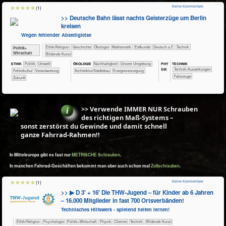
Keine Kommentare
(1)
>> Deutsche Bahn lässt nachts Geisterzüge um Berlin
kreisen
Wegen fehlender Abstellgleise
​​​​​​​​​​Ethik/​Religion
​​​​​​​​Geschichte
​​​​​​​​Ökologie
​​​​​​Mathematik
​​​​​Erdkunde
​​​Deutsch a.F.
​Technik
​​​​​​​​​Politik+​
Wirtschaft
Bildende Kunst
PHY​
TECH​NIK
ETHIK
​​​​​​​​​Politik
​​​​​Umwelt
ÖKO​LOGIE
​​​​​​​​​​​​​​​Nachhaltigkeit
​​​​​​​​​​​​​Unsere Umgebung
SIK
​​​​​​Technik-Auswirkungen
​​Fehlerkultur
​​Verantwortung
​​​Architektur/­Städtebau
​​​Energieversorgung
​Fahrzeuge
​Zukunft
>> Verwende IMMER NUR Schrauben
des richtigen Maß‑Systems –
sonst zerstörst du Gewinde und damit schnell
ganze Fahrrad‑Rahmen!!
In Mitteleuropa gibt es fast nur
METRISCHE Schrauben
.
In manchen Fahrrad-Geschäften bekommt man aber auch schon mal
Zollschrauben.
Keine Kommentare
(1)
>> ▶ D 3′ + 16′ Die THW-Jugend – für Kinder ab 6 Jahren
– 16.000 Mitglieder in fast 700 Ortsverbänden!
Technisches Hilfswerk - spielend helfen lernen!
​​​​​​​​​​Ethik/​Religion
​​​​​​​​​​Psychologie
​​​​​​​​​Politik+​Wirtschaft
​​​​​​​Physik
​​​​​Chemie
​Technik
Bildende Kunst