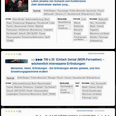
Leben jenseits von Konsum und Komfortzone
Zwei Geschwister starben jung...
​​​​​​​​​​Ethik/​Religion
​​​​​​​​​​Psychologie
​​​​​​​​​Politik+​Wirtschaft
​​​​​​​​Geschichte
​​​​​​​Physik
​Technik
​​​​​​Mathematik
​​​Deutsch a.F.
​Haus­wirtschaft
Bildende Kunst
Sport
ÖKO​LOGIE
ETHIK
(Klein-)Kinder
​​​​​​​​​​​​​​​​​​​​​​​​​​​​​​​​​​​​​​​​Selbst­verwirklichung
​​​​​​​​​​​​​​​Beruf
PHY​SIK
​​​​​Licht
TECH​NIK
​​​​​​​​​Werkstoffe
​​​​​​​​​​​​​Naturerfahrung
​​​​​​​​​​​​​Angst
​​​​​​​​​​​​​Entspannung
​​​​​​​​​​​​Begegnung
​​​​​​​​​​​​Freundschaft
​​​​​​​​​​​​Liebe
​​​​​Wärme
​​​​​​​​Holz
​​​​​​​​Kunststoffe
​​​​​​​​​​​​​Unsere
​​​​​​​​​​​Familie
​​​​​​​​​​Gemeinschaft
​​​Freiheit
​​​Mobilität
​​​Elektrizität
​​​​​​​​Metall
​​​​​​​Fahrrad
Umgebung
​​​Partizipation
​​Fehlerkultur
​​Minimalismus
​​Vorbilder?
​​​Mechanik
​​​​​Tragwerke
​Die Realität?
​Zukunft
DAS GLÜCK
Freude
​​Energie
​​​​Maschinen und Geräte
Herzensprojekte
Persönliche Meilensteine
Spaß
​Schwingungen
​​Getriebe
​Fahrzeuge
und Wellen
TEAMS
Aufbewahrung
Keine Kommentare
(1)
>> ▶▶▶ 700 x 25´ Einfach Genial (MDR-Fernsehen) –
wöchentlich interessante Erfindungen!
Menschen. Ideen. Erfindungen - Die Erfindungen werden getestet, und ihre
Entstehungsgeschichte erzählt!
​​​​​​​​​​Ethik/​Religion
​​​​​​​​​Politik+​Wirtschaft
​​​​​​​​Ökologie
​​​​​​​Physik
​​​​​Chemie
​Haus­wirtschaft
Bildende Kunst
​Technik
ÖKO​LOGIE
PHY​
ETHIK
​​​​​​​​​​​​​​​​​​​​​​​​​​​​​​​​​​​​​​​​Selbst­verwirklichung
​​​​​​​​​​​​​​​Beruf
​​​​​​​​​Massenmedien
TECH​NIK
​​​​​​​​Holz
​​​​​​​​Kunststoffe
SIK
​​​​​​​​​​​​​​​Nachhaltigkeit
​​​Freiheit
​​​Mobilität
​​Fehlerkultur
​​Vorbilder?
​Die Realität?
​​​​​​​​Metall
​​​​​​​Fahrrad
​​​​​​Bionik
​​​​​​​​​​​​​Unsere
​Zukunft
DAS GLÜCK
Freude
Herzensprojekte
​​​​​​Technik-Auswirkungen
Umgebung
Langlebigkeit
Persönliche Meilensteine
Spaß
TEAMS
​​​​Maschinen und Geräte
​Fahrzeuge
Lehm
Keine Kommentare
– 25.04.2025
(1)