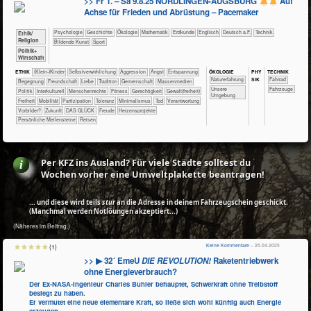
>> Fr 1. – Sa 9.8.25 NÖRDLINGEN-AUGSBURG
Auf
Achse für Frieden und Abrüstung – Pacemaker
​​​​​​​​​​Psychologie
​​​​​​​​Geschichte
​​​​​​​​Ökologie
​​​​​​Mathematik
​​​​​Erdkunde
​​​​Englisch
​​​Deutsch a.F.
​Technik
​​​​​​​​​​Ethik/​
Religion
Bildende Kunst
Sport
​​​​​​​​​Politik+​
Wirtschaft
ÖKO​LOGIE
PHY​
TECH​NIK
ETHIK
(Klein-)Kinder
​​​​​​​​​​​​​​​​​​​​​​​​​​​​​​​​​​​​​​​​Selbst­verwirklichung
​​​​​​​​​​​​​Aggression
​​​​​​​​​​​​​Angst
​​​​​​​​​​​​​Entspannung
SIK
​​​​​​​​​​​​​Naturerfahrung
​​​​​​​Fahrrad
​​​​​​​​​​​​Begegnung
​​​​​​​​​​​​Freundschaft
​​​​​​​​​​​​Liebe
​​​​​​​​​​​Tradition
​​​​​​​​​​Gemeinschaft
​​​​​​​​​Massenmedien
​​​​​​​​​​​​​Unsere
​Fahrzeuge
​​​​​​​​​Politik
​​​​​​​​Interkulturell
​​​​​​​Menschenrechte
​​​​​Fitness
​​​​Gerechtigkeit
​​​​Gewalt(freiheit)
Umgebung
​​​Freiheit
​​​Mobilität
​​​Partizipation
​​​Toleranz
​​Minimalismus
​​Tod
​​Verantwortung
​​Vorbilder?
​Zukunft
DAS GLÜCK
Freude
Herzensprojekte
Persönliche Meilensteine
Reisen
Per KFZ ins Ausland? Für viele Städte solltest du
Wochen vorher eine Umweltplakette beantragen!
... und diese wird teils
stur
an die Adresse in deinem Fahrzeugschein geschickt.
(Manchmal werden Notlöungen akzeptiert...)
(Näheres im Beitrag.)
Keine Kommentare
– 25.04.2025
(1)
>> ▶ 32´ EmeU
DIE REVOLUTION!
Raketentriebwerk
ohne Energieverbrauch?
Der Ex-NASA-Ingenieur Charles Buhler behauptet, Schwerkraft ohne Treibstoff
besiegt zu haben.
Er vermutet eine neue elementare Kraft, so ließe sich wohl künftig auch Energie