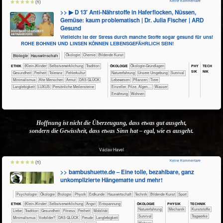
Keine Kommentare
(1)
>> ▶ D 13′ Anti-Nährstoffe in Haferflocken, Nüssen,
Gemüse: kaum problematisch | Dr. Julia Fischer | ARD
Gesund
Vielleicht ist der Stress durch manche Stoffe sogar gesund für uns!
ROHE BOHNEN UND LINSEN KÖNNEN LEBENSGEFÄHRLICH SEIN!
​​​​​​​​Ökologie
​​​​​Chemie
Bildende Kunst
​​​​​​Biologie
​Haus­wirtschaft
PHY​
TECH​
ETHIK
(Klein-)Kinder
​​​​​​​​​​​​​​​​​​​​​​​​​​​​​​​​​​​​​​​​Selbst­verwirklichung
​​​​​​​​​​​Tradition
ÖKO​LOGIE
​​​​​​​​​​​​​​​​Ökologie-Grundlagen
SIK
NIK
​​​​​​Gesundheit
​​​Freiheit
​​​Toleranz
​​Fehlerkultur
​​​​​​​​​​​​​Naturerfahrung
​​​​​​​​​​​​​Unsere Umgebung
​​​​​​​​​​​​Survival
​​Minimalismus
Alte Menschen
Armut
DAS GLÜCK
​​​​​​​​​Lebewesen
​​​​​​​​​Pflanzen
​​​​​​​​Tiere
Langlebigkeit
LUXUS
Persönliche Meilensteine
​​​​​​​Einzeller, Pilze, Algen,...
​​​​​​Wasser
​​​​Ernährung
​​​​Wohnen
Hoffnung ist nicht die Überzeugung, dass etwas gut ausgeht,
sondern die Gewissheit, dass etwas Sinn hat – egal, wie es ausgeht.
Václav Havel
Keine Kommentare
(1)
>> bambushuette.de – Eine tolle, bezahlbare, ganz
unkomplizierte Hängematte und mehr!
​​​​​​​​​​Psychologie
​​​​​​​​Ökologie
​​​​​​​Biologie
​​​​​​​Physik
​​​​​Erdkunde
​Haus­wirtschaft
​Technik
Bildende Kunst
Sport
ÖKO​LOGIE
PHY​SIK
TECH​NIK
ETHIK
(Klein-)Kinder
​​​​​​​​​​​​​​​​​​​​​​​​​​​​​​​​​​​​​​​​Selbst­verwirklichung
​​​​​​​​​​​​​Angst
​​​​​​​​​​​​​Entspannung
​​​​​​​​​​​​​Naturerfahrung
​​​Mechanik
​​​​​​​​Kunststoffe
​​​​​​​​​​​​Liebe
​​​​​​​​​​​Tradition
​​​​​​Gesundheit
​​​​​Fitness
​​​Freiheit
​​​Mobilität
​​​​​​​​​​​​Survival
​​​​​Tragwerke
​​Minimalismus
​​Vorbilder?
DAS GLÜCK
Freude
Langlebigkeit
​​​​Wohnen