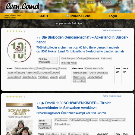
Impressum
Bildnachweis
Disclaimer
Datenschutz
AGB
Intern
wannaknow.org
START
Inhalte-Suche
Login
basis.camp
~ 245 passende Beiträge ~
Keine Kommentare
(1)
>> Die BioBoden Genossenschaft – Acker­land in Bür­ger­
hand!
7000 Mitglieder sichern mit ca. 60 Mio Euro deutschlandweit
ca. 5000 Hektar Land für bäuerliche ökologische Landwirtschaft
​​​​​​​​​​Ethik/​Religion
​​​​​​​​Ökologie
​​​​​​Mathematik
​​​​​Erdkunde
​​​​​​​​​Politik+​
Wirtschaft
Bildende Kunst
PHY​
TECH​
ETHIK
​​​​​​​​​​​​​​​​​​​​​​​​​​​​​​​​​​​​​​​​Selbst­verwirklichung
​​​​​​​​​​​​​​​Beruf
​​​​​​​​​​​​​Entspannung
​​​​​​​​​​​Familie
ÖKO​LOGIE
​​​​​​​​​​​​​​(Kleine) Kreisläufe!
SIK
NIK
​​​​​​​​​​​Tradition
​​​​​​​​​​Sharing
​​​​​​​​Tierrechte
​​​​​​Gesundheit
​​​​​Umwelt
​​​​​​​​​​​​​​​Nachhaltigkeit
​​​​​​​​​​​​​Unsere Umgebung
​​​​Gerechtigkeit
​​Verantwortung
​​Vorbilder?
​Zukunft
Armut
​​​​​​​​​​​Ökosysteme
​​​​​Landwirtschaft
Artenvielfalt
Keine Kommentare
(1)
>> ▶ DmdU 110´ SCHWABENKINDER – Tiroler
Bauernkinder in Schwaben versklavt!
Erbarmungsloser Überlebenskampf vor 150 Jahren
​​​​​​​​​​Psychologie
​​​​​​​​​Politik+​Wirtschaft
​​​​​​​​Ökologie
​​​​​Erdkunde
​Haus­wirtschaft
​​​​​​​​​​Ethik/​
Religion
Bildende Kunst
​​​​​​​​Geschichte
ÖKO​LOGIE
PHY​
TECH​
ETHIK
(Klein-)Kinder
​​​​​​​​​​​​​Angst
​​​​​​​​​​​​​Beziehungen
​​​​​​​​​​​​Liebe