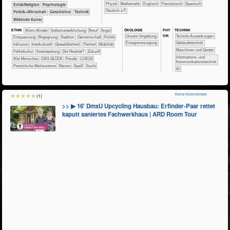
​​​​​​​Physik
​​​​​​Mathematik
​​​​Englisch
​​​​Französisch
​​​​Spanisch
​​​​​​​​​​Ethik/​Religion
​​​​​​​​​​Psychologie
​​​Deutsch a.F.
​​​​​​​​​Politik+​Wirtschaft
​​​​​​​​Geschichte
​Technik
Bildende Kunst
ÖKO​LOGIE
PHY​
TECH​NIK
ETHIK
(Klein-)Kinder
​​​​​​​​​​​​​​​​​​​​​​​​​​​​​​​​​​​​​​​​Selbst­verwirklichung
​​​​​​​​​​​​​​​Beruf
​​​​​​​​​​​​​Angst
SIK
​​​​​​​​​​​​​Unsere Umgebung
​​​​​​Technik-Auswirkungen
​​​​​​​​​​​​​Entspannung
​​​​​​​​​​​​Begegnung
​​​​​​​​​​​Tradition
​​​​​​​​​​Gemeinschaft
​​​​​​​​​Politik
​​​Energieversorgung
​​​​​Gebäudetechnik
​​​​​​​​Inklusion
​​​​​​​​Interkulturell
​​​​Gewalt(freiheit)
​​​Freiheit
​​​Mobilität
​​​​Maschinen und Geräte
​​Fehlerkultur
​​Verantwortung
​Die Realität?
​Zukunft
​​​Informations- und
Alte Menschen
DAS GLÜCK
Freude
LUXUS
Kommunikationstechnik
Persönliche Meilensteine
Reisen
Spaß
Sucht
​​AI
Keine Kommentare
(1)
>> ▶ 16′ DmxU Upcycling Hausbau: Erfinder-Paar rettet
kaputt saniertes Fachwerkhaus | ARD Room Tour