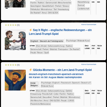
SIK
NIK
​​​​​​​​​​​​​Naturerfahrung
​​​​​​​​​​​Familie
​​​​​​​​​​​Tradition
​​​​​​​​​​Gemeinschaft
​​​​​​​Menschenrechte
​​​​​​​​​​​​Survival
​​​​Gerechtigkeit
​​​​Gewalt(freiheit)
​​​Freiheit
​​​Toleranz
​​​​​Landwirtschaft
​​Fehlerkultur
​​Minimalismus
​​Tod
​​Verantwortung
​Die Realität?
Armut
DAS GLÜCK
Keine Kommentare
(1)
Say It Right – englische Redewendungen – ein
Lern.land-Trumpf-Spiel
​​​​​​​​​​Psychologie
Bildende Kunst
​​​Englisch
​​​Deutsch als Fremdsprache
ÖKO​
PHY​
TECH​
ETHIK
(Klein-)Kinder
​​​​​​​​​​​​​​​​​​​​​​​​​​​​​​​​​​​​​​​​Selbst­verwirklichung
​​​​​​​​​​​Tradition
LOGIE
SIK
NIK
​​​​​​​​​​Gemeinschaft
​​​Freiheit
​​​Mobilität
​​​Partizipation
​Die Realität?
Freude
Reisen
Spaß
Keine Kommentare
(1)
Glücks-Momente – ein Lern.land-Trumpf-Spiel
deutsch-englisch-französisch-spanisch-ukrainisch
mit Karten im Stil August Macke nachempfunden
​​​​​​​​​​Psychologie
​​​​Englisch
​​​​Französisch
​​​​Spanisch
​​​Deutsch a.F.
​​​​​​​​​​Ethik/​
Religion
Bildende Kunst
ÖKO​
PHY​
TECH​
ETHIK
(Klein-)Kinder
​​​​​​​​​​​​​​​​​​​​​​​​​​​​​​​​​​​​​​​​Selbst­verwirklichung
​​​​​​​​​​​​​​​Gefühle
LOGIE
SIK
NIK
​​​​​​​​​​​​​Entspannung
​​​​​​​​​​​​Freundschaft
​​​​​​​​​​​​Liebe
​​​​​​​​​​​Familie
​​​​​​​​​​​Tradition
​​​​​​​​​​Gemeinschaft
​​​​​​Gesundheit
​​​Freiheit
​​​Mobilität
​​Minimalismus
Alte Menschen
Armut
DAS GLÜCK
Freude
LUXUS
Persönliche Meilensteine