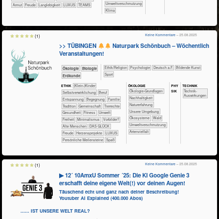
​​Umweltverschmutzung
Armut
Freude
Langlebigkeit
LUXUS
TEAMS
Klima
Keine Kommentare
– 25.08.2025
(1)
>> TÜBINGEN
Naturpark Schönbuch – Wöchentlich
Veranstaltungen!
​​​​​​​​​​Ethik/​Religion
​​​​​​​​​​Psychologie
​​​Deutsch a.F.
Bildende Kunst
​​​​​​​Ökologie
​​​​​​Biologie
Sport
​​​​Erdkunde
ÖKO​LOGIE
PHY​
TECH​NIK
ETHIK
(Klein-)Kinder
SIK
​​​​​​​​​​​​​​​​Ökologie-Grundlagen
​​​​​​Technik-
​​​​​​​​​​​​​​​​​​​​​​​​​​​​​​​​​​​​​​​​Selbst­verwirklichung
​​​​​​​​​​​​​​​Beruf
Auswirkungen
​​​​​​​​​​​​​​​Nachhaltigkeit
​​​​​​​​​​​​​Entspannung
​​​​​​​​​​​​Begegnung
​​​​​​​​​​​Familie
​​​​​​​​​​​​​Naturerfahrung
​​​​​​​​​​​Tradition
​​​​​​​​​​Gemeinschaft
​​​​​​​​Tierrechte
​​​​​​​​​​​​​Unsere Umgebung
​​​​​​Gesundheit
​​​​​Fitness
​​​​​Umwelt
​​​​​​​​​​​Ökosysteme
​​​​​​​​​​Wald
​​​Freiheit
​​Minimalismus
​​Vorbilder?
​​Umweltverschmutzung
Alte Menschen
DAS GLÜCK
Artenvielfalt
Freude
Herzensprojekte
LUXUS
Persönliche Meilensteine
Spaß
Keine Kommentare
– 25.08.2025
(1)
▶ 12´ 10AmxU Sommer ´25: Die KI Google Genie 3
erschafft deine eigene Welt(!) vor deinen Augen!
Täuschend echt und ganz nach deiner Beschreibung!
Youtuber AI Explained (400.000 Abos)
...... IST UNSERE WELT REAL?