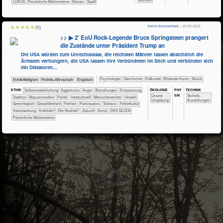
LUXUS
Persönliche Meilensteine
Reisen
Spaß
Keine Kommentare
– 25.05.2025
(1)
>> ▶ 2′ EoU Rock-Legende Bruce Springsteen prangert
die Zustände unter Präsident Trump an
Die USA würden zum Unrechtsstaat, die reichsten Männer lassen absichtlich die
Ärmsten verhungern, die USA lassen ihre Verbündeten im Stich und verbünden sich
mit Diktatoren...
​​​​​​​​​​Psychologie
​​​​​​​​Geschichte
​​​​​Erdkunde
Bildende Kunst
Musik
​​​​​​​​​​Ethik/​Religion
​​​​​​​​​Politik+​Wirtschaft
​​​Englisch
ÖKO​LOGIE
PHY​
TECH​NIK
ETHIK
​​​​​​​​​​​​​​​​​​​​​​​​​​​​​​​​​​​​​​​​Selbst­verwirklichung
​​​​​​​​​​​​​Aggression
​​​​​​​​​​​​​Angst
​​​​​​​​​​​​​Beziehungen
​​​​​​​​​​​​​Entspannung
SIK
​​​​​​​​​​​​​Unsere
​​​​​​Technik-
​​​​​​​​​​​Tradition
​​​​​​​​​Massenmedien
​​​​​​​​​Politik
​​​​​​​​Interkulturell
​​​​​​​Menschenrechte
​​​​​Umwelt
Umgebung
Auswirkungen
​​​​Gerechtigkeit
​​​​Gewalt(freiheit)
​​​Freiheit
​​​Partizipation
​​​Toleranz
​​Fehlerkultur
​​Verantwortung
​​Vorbilder?
​Die Realität?
​Zukunft
Armut
DAS GLÜCK
Persönliche Meilensteine
3