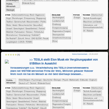
​​​​​​​​​​Ethik/​Religion
Bildende Kunst
​​​​​​​​​Politik+​
Wirtschaft
​​​​​​​Ökologie
ÖKO​LOGIE
PHY​SIK
ETHIK
​​​​​​​​​​​​​​​​​​​​​​​​​​​​​​​​​​​​​​​​Selbst­verwirklichung
​​​​​​​​​​​​​​​Beruf
​​​​​​​​​​​​​Aggression
TECH​NIK
​​​​​​Arbeitsschutz
​​​​​​​​​​​​​​​Nachhaltigkeit
​​Energie
​​​​​​​​​​​​​Angst
​​​​​​​​​​​​​Beziehungen
​​​​​​​​​​​​​Entspannung
​​​​​​​​​​​​Begegnung
​​​​​​Technik-Auswirkungen
​​​​​Landwirtschaft
​​​​​​​​​​​Tradition
​​​​​​​​​​Gemeinschaft
​​​​​​​​​Massenmedien
​​​​​​​​​Politik
​​​​Maschinen und Geräte
​​​​Ernährung
​​​​​​​​Werte / Ideale
​​​​​​​Menschenrechte
​​​​​​Gesundheit
​​​Informations- und
Kommunikationstechnik
​​​Energieversorgung
​​​​​Umwelt
​​​​Gerechtigkeit
​​​​Gewalt(freiheit)
​​​Freiheit
​​AI
Robotik
​​​Regenerative Energien
​​​Mobilität
​​​Partizipation
​​​Toleranz
​​Fehlerkultur
​​​Stromspeicher
​​Minimalismus
​​Verantwortung
​​Vorbilder?
​​Umweltverschmutzung
​Die Realität?
​Zukunft
Armut
DAS GLÜCK
Freude
Klima
Langlebigkeit
LUXUS
TEAMS
Keine Kommentare
– 25.09.2025
(1)
>> TESLA stellt Elon Musk ein Vergütungspaket von
$1Billion in Aussicht!
Voraussetzungen u.a.: Verachtfachung des TESLA-Unternehmenswerts
(dann bei WEITEM wertvollste Firma der Welt), Millionen gebauter Roboter
Wohl noch nie hat ein Mensch so viel Geld überhaupt besessen...
​​​​​​​​​​Ethik/​Religion
​​​​​​​​​​Psychologie
​​​​​​​​Geschichte
​​​​​​​​Ökologie
​​​​​​​Physik
​​​​​​Mathematik
​​​​​Erdkunde
​​​​Englisch
​​​​​​​​​Politik+​
Wirtschaft
​​​Deutsch a.F.
​Technik
Bildende Kunst
ÖKO​LOGIE
PHY​SIK
ETHIK
​​​​​​​​​​​​​​​​​​​​​​​​​​​​​​​​​​​​​​​​Selbst­verwirklichung
​​​​​​​​​​​​​​​Beruf
​​​​​​​​​​​​​Aggression
TECH​NIK
​​​​​​Arbeitsschutz
​​​​​​​​​​​​​​​Nachhaltigkeit
​​Energie
​​​​​​​​​​​​​Angst
​​​​​​​​​​​​​Beziehungen
​​​​​​​​​​​​​Entspannung
​​​​​​​​​​​​Begegnung
​​​​​​Technik-Auswirkungen
​​​​​Landwirtschaft
​​​​​​​​​​​Tradition
​​​​​​​​​​Gemeinschaft
​​​​​​​​​Massenmedien
​​​​​​​​​Politik
​​​​Maschinen und Geräte
​​​​Ernährung
​​​​​​​​Werte / Ideale
​​​​​​​Menschenrechte
​​​​​Umwelt
​​​Informations- und
Kommunikationstechnik
​​​Energieversorgung
​​​​Gerechtigkeit
​​​​Gewalt(freiheit)
​​​Freiheit
​​​Mobilität
​​AI
Robotik
​​​Regenerative Energien
​​​Partizipation
​​​Toleranz
​​Fehlerkultur
​​Minimalismus
​​​Stromspeicher
​​Verantwortung
​​Vorbilder?
​Die Realität?
​Zukunft