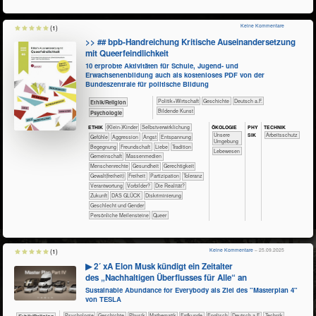
Keine Kommentare
(1)
>> ## bpb-Handreichung Kritische Auseinandersetzung
mit Queerfeindlichkeit
10 erprobte Aktivitäten für Schule, Jugend- und
Erwachsenenbildung auch als kostenloses PDF von der
Bundeszentrale für politische Bildung
​​​​​​​​​Politik+​Wirtschaft
​​​​​​​​Geschichte
​​​Deutsch a.F.
​​​​​​​​​​Ethik/​Religion
Bildende Kunst
​​​​​​​​​​Psychologie
ÖKO​LOGIE
PHY​
TECH​NIK
ETHIK
(Klein-)Kinder
​​​​​​​​​​​​​​​​​​​​​​​​​​​​​​​​​​​​​​​​Selbst­verwirklichung
SIK
​​​​​​​​​​​​​Unsere
​​​​​​Arbeitsschutz
​​​​​​​​​​​​​​​Gefühle
​​​​​​​​​​​​​Aggression
​​​​​​​​​​​​​Angst
​​​​​​​​​​​​​Entspannung
Umgebung
​​​​​​​​​​​​Begegnung
​​​​​​​​​​​​Freundschaft
​​​​​​​​​​​​Liebe
​​​​​​​​​​​Tradition
​​​​​​​​​Lebewesen
​​​​​​​​​​Gemeinschaft
​​​​​​​​​Massenmedien
​​​​​​​Menschenrechte
​​​​​​Gesundheit
​​​​Gerechtigkeit
​​​​Gewalt(freiheit)
​​​Freiheit
​​​Partizipation
​​​Toleranz
​​Verantwortung
​​Vorbilder?
​Die Realität?
​Zukunft
DAS GLÜCK
Diskriminierung
Geschlecht und Gender
Persönliche Meilensteine
Queer
Keine Kommentare
– 25.09.2025
(1)
▶ 2´ xA Elon Musk kündigt ein Zeitalter
des „Nachhaltigen Überflusses für Alle“ an
Sustainable Abundance for Everybody als Ziel des "Masterplan 4"
von TESLA
​​​​​​​​​​Psychologie
​​​​​​​​Geschichte
​​​​​​​Physik
​​​​​​Mathematik
​​​​​Erdkunde
​​​​Englisch
​​​Deutsch a.F.
​Technik