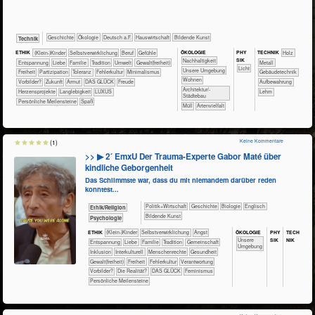
​​​​​​​​Geschichte
​​​​​​​​Ökologie
​​​Deutsch a.F.
​Haus­wirtschaft
Bildende Kunst
​Technik
ÖKO​LOGIE
PHY​
ETHIK
(Klein-)Kinder
​​​​​​​​​​​​​​​​​​​​​​​​​​​​​​​​​​​​​​​​Selbst­verwirklichung
​​​​​​​​​​​​​​​Beruf
​​​​​​​​​​​​​​​Gefühle
TECH​NIK
​​​​​​​​Holz
SIK
​​​​​​​​​​​​​​​Nachhaltigkeit
​​​​​​​​​​​​​Entspannung
​​​​​​​​​​​​Liebe
​​​​​​​​​​​Familie
​​​​​​​​​​​Tradition
​​​​​Umwelt
​​​​Gewalt(freiheit)
​​​​​​​​Metall
​​​​​Licht
​​​​​​​​​​​​​Unsere Umgebung
​​​Freiheit
​​​Partizipation
​​​Toleranz
​​Fehlerkultur
​​Minimalismus
​​​​​Gebäudetechnik
​​​​Wohnen
​​Vorbilder?
​Zukunft
Armut
DAS GLÜCK
Freude
Aufbewahrung
​​​Architektur/­
Herzensprojekte
Langlebigkeit
LUXUS
Lehm
Städtebau
Persönliche Meilensteine
Spaß
​Müll
Artenvielfalt
Keine Kommentare
(1)
>> ▶ 2´ EmxU Der Trauma-Experte Gabor Maté über
kindliche Geborgenheit
Das Schlimmste war, dass du mit niemandem darüber reden
konntest...
​​​​​​​​​Politik+​Wirtschaft
​​​​​​​​Geschichte
​​​​​​​Biologie
​​​​Englisch
​​​​​​​​​​Ethik/​Religion
Bildende Kunst
​​​​​​​​​​Psychologie
ÖKO​LOGIE
PHY​
TECH​
ETHIK
(Klein-)Kinder
​​​​​​​​​​​​​​​​​​​​​​​​​​​​​​​​​​​​​​​​Selbst­verwirklichung
​​​​​​​​​​​​​Angst
SIK
NIK
​​​​​​​​​​​​​Unsere
​​​​​​​​​​​​​Entspannung
​​​​​​​​​​​​Liebe
​​​​​​​​​​​Familie
​​​​​​​​​​​Tradition
​​​​​​​​​​Gemeinschaft
Umgebung
​​​​​​​​Inklusion
​​​​​​​​Interkulturell
​​​​​​​Menschenrechte
​​​​​​Gesundheit
​​​​Gewalt(freiheit)
​​​Freiheit
​​Fehlerkultur
​​Verantwortung
​​Vorbilder?
​Die Realität?
DAS GLÜCK
Feminismus
Persönliche Meilensteine