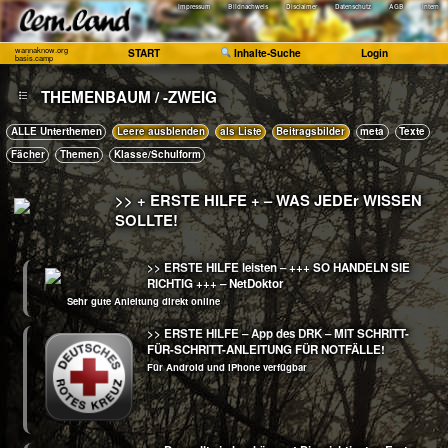
Impressum
Bildnachweis
Disclaimer
Datenschutz
AGB
Intern
wannaknow.org
START
Inhalte-Suche
Login
basis.camp
THEMENBAUM / -ZWEIG
ALLE Unterthemen
Leere ausblenden
als Liste
Beitragsbilder
meta
Texte
Fächer
Themen
Klasse/Schulform
>> + ERSTE HILFE + – WAS JEDEr WISSEN
SOLLTE!
>> ERSTE HILFE leisten –
+++ SO HANDELN SIE
RICHTIG +++
– NetDoktor
Sehr gute Anleitung direkt online
>> ERSTE HILFE – App des DRK – MIT SCHRITT-
FÜR-SCHRITT-ANLEITUNG FÜR NOTFÄLLE!
Für Android und iPhone verfügbar