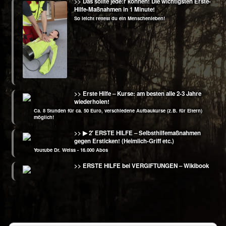
>> Das sollte jede:r können! Die wichtigsten Erste-
Hilfe-Maßnahmen in 1 Minute!
So leicht rettest du ein Menschenleben!
>> Erste Hilfe – Kurse: am besten alle 2-3 Jahre
wiederholen!
Ca. 8 Stunden für ca. 50 Euro, verschiedene Aufbaukurse (z.B. für Eltern)
möglich!
>> ▶ 2′ ERSTE HILFE – Selbsthilfemaßnahmen
gegen Ersticken! (Heimlich‑Griff etc.)
Youtube Dr. Weiss - 16.000 Abos
>> ERSTE HILFE bei VERGIFTUNGEN – Wikibook