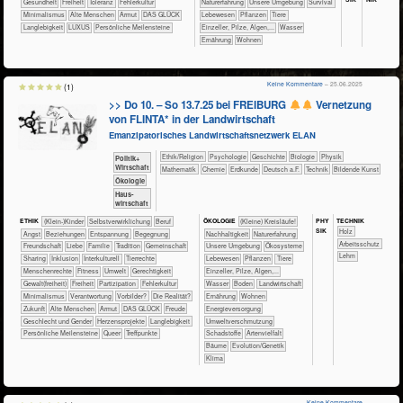
​​​​​​Gesundheit
​​​Freiheit
​​​Toleranz
​​Fehlerkultur
​​​​​​​​​​​​​Naturerfahrung
​​​​​​​​​​​​​Unsere Umgebung
​​​​​​​​​​​​Survival
​​Minimalismus
Alte Menschen
Armut
DAS GLÜCK
​​​​​​​​​Lebewesen
​​​​​​​​​Pflanzen
​​​​​​​​Tiere
Langlebigkeit
LUXUS
Persönliche Meilensteine
​​​​​​​Einzeller, Pilze, Algen,...
​​​​​​Wasser
​​​​Ernährung
​​​​Wohnen
Keine Kommentare
– 25.06.2025
(1)
>> Do 10. – So 13.7.25 bei FREIBURG
Vernetzung
von FLINTA* in der Landwirtschaft
Emanzipatorisches Landwirtschaftsnetzwerk ELAN
​​​​​​​​​​Ethik/​Religion
​​​​​​​​​​Psychologie
​​​​​​​​Geschichte
​​​​​​​Biologie
​​​​​​​Physik
​​​​​​​​​Politik+​
Wirtschaft
​​​​​​Mathematik
​​​​​Chemie
​​​​​Erdkunde
​​​Deutsch a.F.
​Technik
Bildende Kunst
​​​​​​​Ökologie
​Haus­
wirtschaft
PHY​
TECH​NIK
ETHIK
(Klein-)Kinder
​​​​​​​​​​​​​​​​​​​​​​​​​​​​​​​​​​​​​​​​Selbst­verwirklichung
​​​​​​​​​​​​​​​Beruf
ÖKO​LOGIE
​​​​​​​​​​​​​​(Kleine) Kreisläufe!
SIK
​​​​​​​​Holz
​​​​​​​​​​​​​Angst
​​​​​​​​​​​​​Beziehungen
​​​​​​​​​​​​​Entspannung
​​​​​​​​​​​​Begegnung
​​​​​​​​​​​​​​​Nachhaltigkeit
​​​​​​​​​​​​​Naturerfahrung
​​​​​​Arbeitsschutz
​​​​​​​​​​​​Freundschaft
​​​​​​​​​​​​Liebe
​​​​​​​​​​​Familie
​​​​​​​​​​​Tradition
​​​​​​​​​​Gemeinschaft
​​​​​​​​​​​​​Unsere Umgebung
​​​​​​​​​​​Ökosysteme
Lehm
​​​​​​​​​​Sharing
​​​​​​​​Inklusion
​​​​​​​​Interkulturell
​​​​​​​​Tierrechte
​​​​​​​​​Lebewesen
​​​​​​​​​Pflanzen
​​​​​​​​Tiere
​​​​​​​Menschenrechte
​​​​​Fitness
​​​​​Umwelt
​​​​Gerechtigkeit
​​​​​​​Einzeller, Pilze, Algen,...
​​​​Gewalt(freiheit)
​​​Freiheit
​​​Partizipation
​​Fehlerkultur
​​​​​​Wasser
​​​​​Boden
​​​​​Landwirtschaft
​​Minimalismus
​​Verantwortung
​​Vorbilder?
​Die Realität?
​​​​Ernährung
​​​​Wohnen
​Zukunft
Alte Menschen
Armut
DAS GLÜCK
Freude
​​​Energieversorgung
Geschlecht und Gender
Herzensprojekte
Langlebigkeit
​​Umweltverschmutzung
Persönliche Meilensteine
Queer
Treffpunkte
​Schadstoffe
Artenvielfalt
Bäume
Evolution/Genetik
Klima
Keine Kommentare