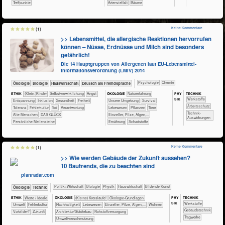
Treffpunkte
Artenvielfalt
Bäume
Keine Kommentare
(1)
>> Lebensmittel, die allergische Reaktionen hervorrufen
können – Nüsse, Erdnüsse und Milch sind besonders
gefährlich!
Die 14 Hauptgruppen von Allergenen laut EU-Lebensmittel­
informationsverordnung (LMIV) 2014
​​​​​​​​​​Psychologie
​​​​​Chemie
​​​​​​​Ökologie
​​​​​​Biologie
​Haus­wirtschaft
​​​Deutsch als Fremdsprache
PHY​
TECH​NIK
ETHIK
(Klein-)Kinder
​​​​​​​​​​​​​​​​​​​​​​​​​​​​​​​​​​​​​​​​Selbst­verwirklichung
​​​​​​​​​​​​​Angst
ÖKO​LOGIE
​​​​​​​​​​​​​Naturerfahrung
SIK
​​​​​​​​​Werkstoffe
​​​​​​​​​​​​​Entspannung
​​​​​​​​Inklusion
​​​​​​Gesundheit
​​​Freiheit
​​​​​​​​​​​​​Unsere Umgebung
​​​​​​​​​​​​Survival
​​​​​​Arbeitsschutz
​​​Toleranz
​​Fehlerkultur
​​Tod
​​Verantwortung
​​​​​​​​​Lebewesen
​​​​​​​​​Pflanzen
​​​​​​​​Tiere
​​​​​​Technik-
Alte Menschen
DAS GLÜCK
​​​​​​​Einzeller, Pilze, Algen,...
Auswirkungen
Persönliche Meilensteine
​​​​Ernährung
​Schadstoffe
Keine Kommentare
(1)
>> Wie werden Gebäude der Zukunft aussehen?
10 Bautrends, die zu beachten sind
planradar.com
​​​​​​​​​Politik+​Wirtschaft
​​​​​​​Biologie
​​​​​​​Physik
​Haus­wirtschaft
Bildende Kunst
​​​​​​​Ökologie
​Technik
PHY​
TECH​NIK
ETHIK
​​​​​​​​Werte / Ideale
ÖKO​LOGIE
​​​​​​​​​​​​​​(Kleine) Kreisläufe!
​​​​​​​​​​​​​​​​Ökologie-Grundlagen
SIK
​​​​​​​​​Werkstoffe
​​​​​Umwelt
​​Fehlerkultur
​​​​​​​​​​​​​​​Nachhaltigkeit
​​​​​​​​​Lebewesen
​​​​​​​Einzeller, Pilze, Algen,...
​​​​Wohnen
​​​​​Gebäudetechnik
​​Vorbilder?
​Zukunft
​​​Architektur/­Städtebau
​​Rohstoffversorgung
​​​​​Tragwerke
​​Umweltverschmutzung