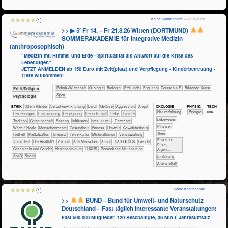
Keine Kommentare
– 23.05.2023
(1)
>> ▶ 5′ Fr 14. – Fr 21.8.26 Witten (DORTMUND)
SOMMERAKADEMIE für integrative Medizin
(anthroposophisch)
"Medizin mit Himmel und Erde - Spiritualität als Antwort auf die Krise des
Lebendigen"
JETZT ANMELDEN ab 150 Euro mit Zelt(platz) und Verpflegung - Kinderbetreuung -
Tiere willkommen!
​​​​​​​​​Politik+​Wirtschaft
​​​​​​​​Ökologie
​​​​​​​Biologie
​​​​​Erdkunde
​​​​Englisch
​​​Deutsch a.F.
Bildende Kunst
​​​​​​​​​​Ethik/​Religion
Sport
​​​​​​​​​​Psychologie
ÖKO​LOGIE
PHY​SIK
TECH​
ETHIK
(Klein-)Kinder
​​​​​​​​​​​​​​​​​​​​​​​​​​​​​​​​​​​​​​​​Selbst­verwirklichung
​​​​​​​​​​​​​​​Beruf
​​​​​​​​​​​​​​​Gefühle
​​​​​​​​​​​​​Aggression
​​​​​​​​​​​​​Angst
NIK
​​​​​​​​​​​​​Naturerfahrung
​​Energie
​​​​​​​​​​​​​Beziehungen
​​​​​​​​​​​​​Entspannung
​​​​​​​​​​​​Begegnung
​​​​​​​​​​​​Freundschaft
​​​​​​​​​​​​Liebe
​​​​​​​​​​​Familie
​​​​​​​​​Lebewesen
​​​​​​​​​​​Tradition
​​​​​​​​​​Gemeinschaft
​​​​​​​​​​Sharing
​​​​​​​​Inklusion
​​​​​​​​Interkulturell
​​​​​​​​Tierrechte
​​​​​​​​​Pflanzen
​​​​​​​​Werte / Ideale
​​​​​​​Menschenrechte
​​​​​​Gesundheit
​​​​​Fitness
​​​​​Umwelt
​​​​Gewalt(freiheit)
​​​​​​​​Tiere
​​​Freiheit
​​​Partizipation
​​​Toleranz
​​Fehlerkultur
​​Minimalismus
​​Verantwortung
​​​​​​​Einzeller,
​​Vorbilder?
​Die Realität?
​Zukunft
Alte Menschen
Armut
DAS GLÜCK
Freude
Pilze,
Geschlecht und Gender
Herzensprojekte
LUXUS
Persönliche Meilensteine
Algen,...
Spaß
Sucht
​​​​Ernährung
Artenvielfalt
Keine Kommentare
(1)
>>
BUND – Bund für Umwelt- und Naturschutz
Deutschland – Fast täglich interessante Veranstaltungen!
Fast 500.000 Mitglieder, 120 Beschäftigte, 36 Mio € Jahresumsatz