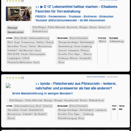
(1)
>> ▶ D 12′ Lebensmittel haltbar machen – Elisabeets
Favoriten für Vorratshaltung
FRISCH - Fermentieren - Trocknen - Einfrieren - Einkochen
Youtuber @Wurzelnundwunder • 20.000 Abonnenten
​​​​​​​​​​Ethik/​Religion
​​​​​​​​​Politik+​Wirtschaft
​​​​​​​​Geschichte
​​​​​​​Biologie
​​​​​Chemie
​​​Deutsch a.F.
​​​​​​​Ökologie
Bildende Kunst
​Haus­wirtschaft
PHY​SIK
TECH​NIK
ETHIK
(Klein-)Kinder
​​​​​​​​​​​​​​​​​​​​​​​​​​​​​​​​​​​​​​​​Selbst­verwirklichung
ÖKO​LOGIE
​​​​​​​​​​​​​​(Kleine) Kreisläufe!
​​​​​Wärme
Aufbewahrung
​​​​​​​​​​​​​​​Beruf
​​​​​​​​​​​​​Angst
​​​​​​​​​​​​​Entspannung
​​​​​​​​​​​Tradition
​​​​​​​​​​Sharing
​​​​​​​​​​​​​​​​Ökologie-Grundlagen
​​​​​​​​​​​​​​​Nachhaltigkeit
​​​​​​Gesundheit
​​​​​Fitness
​​​Freiheit
​​Minimalismus
​​​​​​​​​​​​​Naturerfahrung
​​​​​​​​​​​​​Unsere Umgebung
​​Vorbilder?
Alte Menschen
Armut
​​​​​​​​​​​​Survival
​​​​​​​​​Lebewesen
​​​​​​​​​Pflanzen
DAS GLÜCK
Freude
Herzensprojekte
​​​​​​​Einzeller, Pilze, Algen,...
​​​​​​Wasser
Langlebigkeit
LUXUS
​​​​Ernährung
​​​​Wohnen
​Schadstoffe
Persönliche Meilensteine
Sucht
Klima
Keine Kommentare
– 24.04.2024
(1)
>> kynda – Fleischersatz aus Pilzwurzeln – leckerer,
nahrhafter und preiswerter als fast alle anderen?
Breite Markteinführung in wenigen Monaten?
​​​​​​​​​​Ethik/​Religion
​​​​​​​​​Politik+​Wirtschaft
​​​​​​​​Ökologie
​​​​​​​Biologie
​Haus­wirtschaft
​Technik
Bildende Kunst
PHY​
TECH​
ETHIK
​​​​​​​​​​​​​​​​​​​​​​​​​​​​​​​​​​​​​​​​Selbst­verwirklichung
​​​​​​​​​​​​​​​Beruf
​​​​​​​​Tierrechte
ÖKO​LOGIE
​​​​​​​​​​​​​​(Kleine) Kreisläufe!
SIK
NIK
​​​​​​Gesundheit
​​​​​Umwelt
​​​​Gewalt(freiheit)
​​​​​​​​​​​​​​​​Ökologie-Grundlagen
​​​​​​​​​​​​​​​Nachhaltigkeit
​​​​​​​​​Lebewesen
​​Minimalismus
​​Vorbilder?
​Die Realität?
​​​​​​​Einzeller, Pilze, Algen,...
​​​​Ernährung
​Zukunft
​​Rohstoffversorgung
Klima