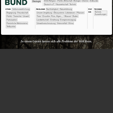
​​​​​​​​​​Ethik/​Religion
​​​​​​​​​Politik+​Wirtschaft
​​​​​​​Biologie
​​​​​Chemie
​​​​​Erdkunde
​​​​​​​Ökologie
​​​Deutsch a.F.
​Haus­wirtschaft
​Technik
PHY​
TECH​NIK
ETHIK
​​​​​​​​​​​​​​​​​​​​​​​​​​​​​​​​​​​​​​​​Selbst­verwirklichung
ÖKO​LOGIE
​​​​​​​​​​​​​​​Nachhaltigkeit
​​​​​​​​​​​​​Naturerfahrung
SIK
​​​​​​Technik-
​​​​​​​​​​​​Begegnung
​​​​​​​​​​​​Freundschaft
​​​​​​​​​​​​​Unsere Umgebung
​​​​​​​​​​​Ökosysteme
​​​​​​​​​Lebewesen
​​​​​​​​​Pflanzen
Auswirkungen
​​​​​​​​​Politik
​​​​​​​​Tierrechte
​​​​​Umwelt
​​​​​​​​Tiere
​​​​​​​Einzeller, Pilze, Algen,...
​​​​​​Wasser
​​​​​Boden
​​​Partizipation
​​​​​Landwirtschaft
​​​​Ernährung
​​​Energieversorgung
Persönliche Meilensteine
​​Umweltverschmutzung
Artenvielfalt
Klima
Treffpunkte
In einem Garten lassen sich alle Probleme der Welt lösen.
Geoff Lawton
, englischer
Permakultur
-Designer
Keine Kommentare
(1)
>> Freundeskreis Eberstädter Streuobstwiesen e.V. (bei
Darmstadt)
Seit 1995 Neuanpflanzungen, Pflege bestehender Obstwiesen,
Apfelsaftaufpreisprojekt
​​​​​​​​​​Ethik/​Religion
​​​​​​​​​Politik+​Wirtschaft
​​​​​​​​Ökologie
​​​​​​​Biologie
​Haus­wirtschaft
Bildende Kunst
PHY​
TECH​
ETHIK
​​​​​​​​​​​​​​​Beruf
​​​​​​​​​​​​​Entspannung
​​​​​​​​​​​​Begegnung
ÖKO​LOGIE
​​​​​​​​​​​​​​​Nachhaltigkeit
​​​​​​​​​​​​​Naturerfahrung
SIK
NIK
​​​​​​​​​​​​Freundschaft
​​​​​​​​​​Gemeinschaft
​​​​​​​​Tierrechte
​​​​​​​​​​​​​Unsere Umgebung
​​​​​​​​​Lebewesen
​​​​​​​​​Pflanzen
​​​​​​​​Tiere
​​​​​​Gesundheit
​​​​​Umwelt
​​Verantwortung
​​Vorbilder?
​​​​​​​Einzeller, Pilze, Algen,...
​​​​​Landwirtschaft
DAS GLÜCK
Freude
Artenvielfalt
Keine Kommentare
(2)