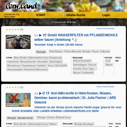
Impressum
Bildnachweis
Disclaimer
Datenschutz
AGB
Intern
wannaknow.org
START
Inhalte-Suche
Login
basis.camp
~ 69 passende Beiträge ~
Keine Kommentare
(1)
>> ▶ 10′ DmdU WASSERFILTER mit PFLANZENKOHLE
selber bauen [Anleitung
]
Youtuber Keep It Green (30.000 Abos)
​​​​​​​​​​Ethik/​Religion
​​​​​​​​​Politik+​Wirtschaft
​​​​​​​Biologie
​​​​​​​Physik
​​​​​Erdkunde
​​​​​​​Ökologie
ÖKO​LOGIE
PHY​SIK
TECH​
ETHIK
(Klein-)Kinder
​​​​​​​​​​​​​​​​​​​​​​​​​​​​​​​​​​​​​​​​Selbst­verwirklichung
​​​​​​​​​​​​​Entspannung
NIK
​​​​​​​​​​​​​​(Kleine) Kreisläufe!
​​​​​Licht
​​​​​​​​Interkulturell
​​​​​​​Menschenrechte
​​​​​​Gesundheit
​​​​Gerechtigkeit
​​​​​​​​​​​​​​​Nachhaltigkeit
​​​​​​​​​​​​Survival
​​​​​Wärme
​​Minimalismus
​​Verantwortung
​​Vorbilder?
Armut
DAS GLÜCK
​​​​​​​Einzeller, Pilze, Algen,...
Herzensprojekte
Persönliche Meilensteine
​​​​​​Wasser
​Schadstoffe
Keine Kommentare
(1)
>> ▶ D 13′ Anti-Nährstoffe in Haferflocken, Nüssen,
Gemüse: kaum problematisch | Dr. Julia Fischer | ARD
Gesund
Vielleicht ist der Stress durch manche Stoffe sogar gesund für uns!
ROHE BOHNEN UND LINSEN KÖNNEN LEBENSGEFÄHRLICH SEIN!
​​​​​​​​Ökologie
​​​​​Chemie
Bildende Kunst
​​​​​​Biologie
​Haus­wirtschaft
PHY​
TECH​
ETHIK
(Klein-)Kinder
​​​​​​​​​​​​​​​​​​​​​​​​​​​​​​​​​​​​​​​​Selbst­verwirklichung
​​​​​​​​​​​Tradition
ÖKO​LOGIE
​​​​​​​​​​​​​​​​Ökologie-Grundlagen
SIK
NIK