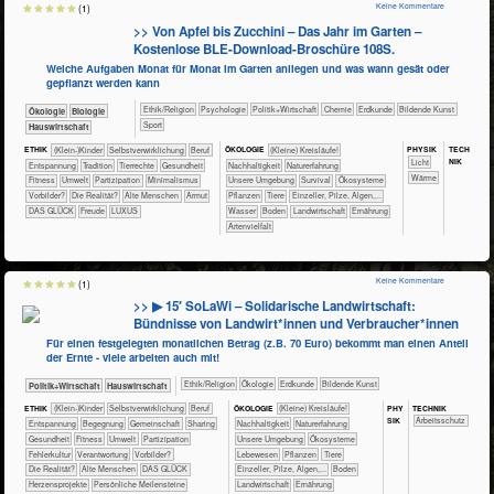
Keine Kommentare
(1)
>> Von Apfel bis Zucchini – Das Jahr im Garten –
Kostenlose BLE-Download-Broschüre 108S.
Welche Aufgaben Monat für Monat im Garten anliegen und was wann gesät oder
gepflanzt werden kann
​​​​​​​​​​Ethik/​Religion
​​​​​​​​​​Psychologie
​​​​​​​​​Politik+​Wirtschaft
​​​​​Chemie
​​​​​Erdkunde
Bildende Kunst
​​​​​​​Ökologie
​​​​​​Biologie
Sport
​Haus­wirtschaft
PHY​SIK
TECH​
ETHIK
(Klein-)Kinder
​​​​​​​​​​​​​​​​​​​​​​​​​​​​​​​​​​​​​​​​Selbst­verwirklichung
​​​​​​​​​​​​​​​Beruf
ÖKO​LOGIE
​​​​​​​​​​​​​​(Kleine) Kreisläufe!
NIK
​​​​​Licht
​​​​​​​​​​​​​Entspannung
​​​​​​​​​​​Tradition
​​​​​​​​Tierrechte
​​​​​​Gesundheit
​​​​​​​​​​​​​​​Nachhaltigkeit
​​​​​​​​​​​​​Naturerfahrung
​​​​​Wärme
​​​​​Fitness
​​​​​Umwelt
​​​Partizipation
​​Minimalismus
​​​​​​​​​​​​​Unsere Umgebung
​​​​​​​​​​​​Survival
​​​​​​​​​​​Ökosysteme
​​Vorbilder?
​Die Realität?
Alte Menschen
Armut
​​​​​​​​​Pflanzen
​​​​​​​​Tiere
​​​​​​​Einzeller, Pilze, Algen,...
DAS GLÜCK
Freude
LUXUS
​​​​​​Wasser
​​​​​Boden
​​​​​Landwirtschaft
​​​​Ernährung
Artenvielfalt
Keine Kommentare
(1)
>> ▶ 15′ SoLaWi – Solidarische Landwirtschaft:
Bündnisse von Landwirt*innen und Verbraucher*innen
Für einen festgelegten monatlichen Betrag (z.B. 70 Euro) bekommt man einen Anteil
der Ernte - viele arbeiten auch mit!
​​​​​​​​​​Ethik/​Religion
​​​​​​​​Ökologie
​​​​​Erdkunde
Bildende Kunst
​​​​​​​​​Politik+​Wirtschaft
​Haus­wirtschaft
PHY​
TECH​NIK
ETHIK
(Klein-)Kinder
​​​​​​​​​​​​​​​​​​​​​​​​​​​​​​​​​​​​​​​​Selbst­verwirklichung
​​​​​​​​​​​​​​​Beruf
ÖKO​LOGIE
​​​​​​​​​​​​​​(Kleine) Kreisläufe!
SIK
​​​​​​Arbeitsschutz
​​​​​​​​​​​​​Entspannung
​​​​​​​​​​​​Begegnung
​​​​​​​​​​Gemeinschaft
​​​​​​​​​​Sharing
​​​​​​​​​​​​​​​Nachhaltigkeit
​​​​​​​​​​​​​Naturerfahrung
​​​​​​Gesundheit
​​​​​Fitness
​​​​​Umwelt
​​​Partizipation
​​​​​​​​​​​​​Unsere Umgebung
​​​​​​​​​​​Ökosysteme
​​Fehlerkultur
​​Verantwortung
​​Vorbilder?
​​​​​​​​​Lebewesen
​​​​​​​​​Pflanzen
​​​​​​​​Tiere
​Die Realität?
Alte Menschen
DAS GLÜCK
​​​​​​​Einzeller, Pilze, Algen,...
​​​​​Boden
Herzensprojekte
Persönliche Meilensteine
​​​​​Landwirtschaft
​​​​Ernährung