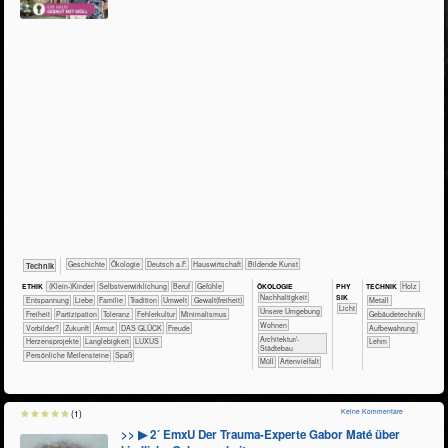
​​​​​​​​Geschichte
​​​​​​​​Ökologie
​​​Deutsch a.F.
​Haus­wirtschaft
Bildende Kunst
​Technik
ÖKO​LOGIE
PHY​
ETHIK
(Klein-)Kinder
​​​​​​​​​​​​​​​​​​​​​​​​​​​​​​​​​​​​​​​​Selbst­verwirklichung
​​​​​​​​​​​​​​​Beruf
​​​​​​​​​​​​​​​Gefühle
TECH​NIK
​​​​​​​​Holz
SIK
​​​​​​​​​​​​​​​Nachhaltigkeit
​​​​​​​​​​​​​Entspannung
​​​​​​​​​​​​Liebe
​​​​​​​​​​​Familie
​​​​​​​​​​​Tradition
​​​​​Umwelt
​​​​Gewalt(freiheit)
​​​​​​​​Metall
​​​​​Licht
​​​​​​​​​​​​​Unsere Umgebung
​​​Freiheit
​​​Partizipation
​​​Toleranz
​​Fehlerkultur
​​Minimalismus
​​​​​Gebäudetechnik
​​​​Wohnen
​​Vorbilder?
​Zukunft
Armut
DAS GLÜCK
Freude
Aufbewahrung
​​​Architektur/­
Herzensprojekte
Langlebigkeit
LUXUS
Lehm
Städtebau
Persönliche Meilensteine
Spaß
​Müll
Artenvielfalt
Keine Kommentare
(1)
>> ▶ 2´ EmxU Der Trauma-Experte Gabor Maté über