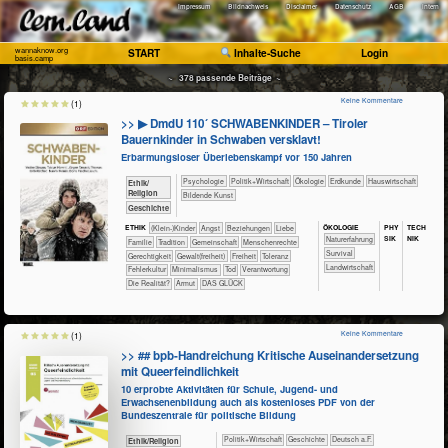
Impressum
Bildnachweis
Disclaimer
Datenschutz
AGB
Intern
wannaknow.org
START
Inhalte-Suche
Login
basis.camp
~ 378 passende Beiträge ~
Keine Kommentare
(1)
>> ▶ DmdU 110´ SCHWABENKINDER – Tiroler
Bauernkinder in Schwaben versklavt!
Erbarmungsloser Überlebenskampf vor 150 Jahren
​​​​​​​​​​Psychologie
​​​​​​​​​Politik+​Wirtschaft
​​​​​​​​Ökologie
​​​​​Erdkunde
​Haus­wirtschaft
​​​​​​​​​​Ethik/​
Religion
Bildende Kunst
​​​​​​​​Geschichte
ÖKO​LOGIE
PHY​
TECH​
ETHIK
(Klein-)Kinder
​​​​​​​​​​​​​Angst
​​​​​​​​​​​​​Beziehungen
​​​​​​​​​​​​Liebe
SIK
NIK
​​​​​​​​​​​​​Naturerfahrung
​​​​​​​​​​​Familie
​​​​​​​​​​​Tradition
​​​​​​​​​​Gemeinschaft
​​​​​​​Menschenrechte
​​​​​​​​​​​​Survival
​​​​Gerechtigkeit
​​​​Gewalt(freiheit)
​​​Freiheit
​​​Toleranz
​​​​​Landwirtschaft
​​Fehlerkultur
​​Minimalismus
​​Tod
​​Verantwortung
​Die Realität?
Armut
DAS GLÜCK
Keine Kommentare
(1)
>> ## bpb-Handreichung Kritische Auseinandersetzung
mit Queerfeindlichkeit
10 erprobte Aktivitäten für Schule, Jugend- und
Erwachsenenbildung auch als kostenloses PDF von der
Bundeszentrale für politische Bildung
​​​​​​​​​Politik+​Wirtschaft
​​​​​​​​Geschichte
​​​Deutsch a.F.
​​​​​​​​​​Ethik/​Religion