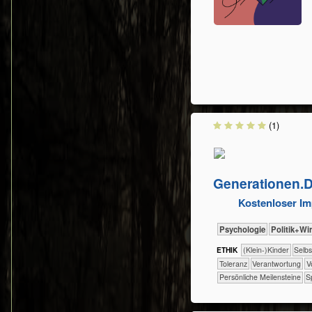
(1)
Generationen.Di
Kostenloser I
​​​​​​​​​​Psychologie
​​​​​​​​​Politik+
ETHIK
(Klein-)Kinder
​​​​​​​​​​​​​​​​
​​​Toleranz
​​Verantwortung
​​
Persönliche Meilensteine
S