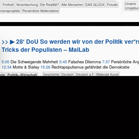
​​​​​​​​​​​​​Unsere
)
​​​Freiheit
​​Verantwortung
​Die Realität?
Alte Menschen
DAS GLÜCK
Freude
Umgebu
rzensprojekte
Persönliche Meilensteine
>> ▶ 28′ DoU So werden wir von der Politik ver*r
Tricks der Populisten – MaiLab
5:05
Die Schweigende Mehrheit
5:45
Falsches Dilemma
7:37
Persönliche Ang
12:34
Motte & Bailey
15:26
Rechtspopulismus gefährdet die Demokratie
​​​​​​​​Geschichte
​​​​Deutsch
​​​Deutsch a.F.
Bildende Kunst
ologie
​​​​​​​​​Politik+​Wirtschaft
​​​​​​​​​​​​​Aggression
​​​​​​​​​​​​​Angst
​​​​​​​​​​​​​Beziehungen
​​​​​​​​​​​​​Entspannung
​​​​​​​​​​​​Begegnung
​​​​​​​​​​​​Freundschaft
​​​​​​​​​​​Familie
​Interkulturell
​​​​​​​​Werte / Ideale
​​​​​​​Menschenrechte
​​​​Gerechtigkeit
​​​​Gewalt(freiheit)
​​​Freiheit
lerkultur
​​Verantwortung
​​Vorbilder?
​Die Realität?
DAS GLÜCK
Persönliche Meilensteine
>> Unterrichtsmaterial: Selfies, Sexting, Selbstd