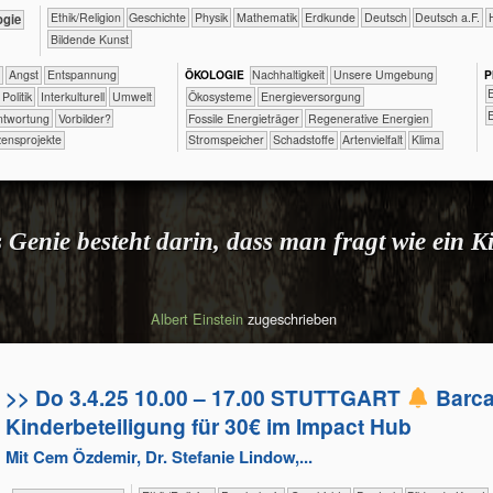
​​​​​​​​​​Ethik/​Religion
​​​​​​​​Geschichte
​​​​​​​Physik
​​​​​​Mathematik
​​​​​Erdkunde
​​​​Deutsch
​​​Deutsch a.F.
ologie
Bildende Kunst
f
​​​​​​​​​​​​​Angst
​​​​​​​​​​​​​Entspannung
ÖKO​LOGIE
​​​​​​​​​​​​​​​Nachhaltigkeit
​​​​​​​​​​​​​Unsere Umgebung
P
​
​​​​​​​​​Politik
​​​​​​​​Interkulturell
​​​​​Umwelt
​​​​​​​​​​​Ökosysteme
​​​Energieversorgung
​
antwortung
​​Vorbilder?
​​​Fossile Energieträger
​​​Regenerative Energien
ensprojekte
​​​Stromspeicher
​Schadstoffe
Artenvielfalt
Klima
 Genie besteht darin, dass man fragt wie ein K
Albert Einstein
zugeschrieben
>> Do 3.4.25 10.00 – 17.00 STUTTGART
Barc
Kinderbeteiligung für 30€ im Impact Hub
Mit Cem Özdemir, Dr. Stefanie Lindow,...