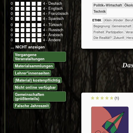
0
0
1
2
3
4
- Deutsch
​​​​​​​​​Politik+​Wirtschaft
​​​​​​​Ök
0
0
1
2
3
4
- Englisch
​Technik
0
0
1
2
3
4
- Französisch
0
0
1
2
3
4
- Spanisch
ETHIK
(Klein-)Kinder
​​​​​​​​​​​​​​​Beru
0
0
1
2
3
4
- Türkisch
​​​​​​​​​​​​Begegnung
​​​​​​​​​​Gemeinschaft
0
0
1
2
3
4
- Russisch
​​​Freiheit
​​​Partizipation
​​Ver
0
0
1
2
3
4
- Arabisch
​Die Realität?
​Zukunft
Herz
0
0
1
2
3
4
- Andere
... NICHT anzeigen
Vergangene
Veranstaltungen
Das
Materialsammlungen
Lehrer*innenseiten
(Material) kostenpflichtig
Nicht online verfügbar
Gemeinschaften
(1)
(größtenteils)
Falsche Jahreszeit