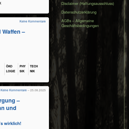
Disclaimer (Haftungsausschluss)
K
Datenschutzerklärung
AGBs – Allgemeine
Keine Kommentare
Geschäftsbedingungen
d Waffen –
ÖKO​
PHY​
TECH​
LOGIE
SIK
NIK
Keine Kommentare
– 25.08.2025
orgung –
nn und
s wirklich!