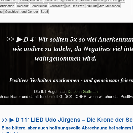
​Partizipation
​​​Toleranz
​​Fehlerkultur
​​Vorbilder?
​Die Realität?
​Zukunft
Alte Menschen
ng
Geschlecht und Gender
Spaß
>> ▶ D 4´ Wir sollten 5x so viel Anerkennu
wie andere zu tadeln, da Negatives viel int
wahrgenommen wird.
Positives Verhalten anerkennen - und gemeinsam feier
Die 5:1-Regel nach
Dr. John Gottman
uch dankbarer und damit tendenziell GLÜCKLICHER, wenn wir eher das Positiv
>> ▶ D 11′ LIED Udo Jürgens – Die Krone der S
Eine bittere, aber auch hoffnungsvolle Abrechnung bei seinem 