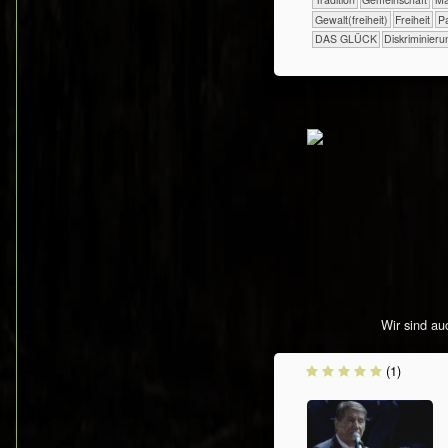
​​​​Gewalt(freiheit)
​​​Freiheit
​​
DAS GLÜCK
Diskriminieru
Wir sind a
(1)