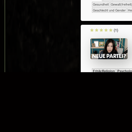
​​​​​​Gesundheit
​​​​Gewalt(freiheit
Geschlecht und Gender
He
(1)
​​​​​​​​​​Ethik/​Religion
​​​​​​​​​​Psych
ETHIK
​​​​​​​​​​​​​​​​​​​​​​​​​​​​​​​​​​​​​​​​Selbst­verwirklichung
​​​​​​​​​Massenmedien
​​​​​​​​​Politik
​​​​​​​
​​​Partizipation
​​​Toleranz
​​Feh
TEAMS
(1)