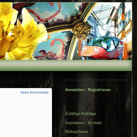
Secondary
Sidebar
Anmelden / Registrieren
Keine Kommentare
Zufällige Beiträge
Impressum / Kontakt
Bildnachweis