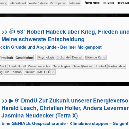
​Begegnung
​​​​​​​​Interkulturell
​​​​​​​​Werte / Ideale
​​​Partizipation
​​​Toleranz
ÖKO​LOGIE
PHY​SIK
TECH​NI
>>
53´ Robert Habeck über Krieg, Frieden un
Meine schwerste Entscheidung
blick in Gründe und Abgründe - Berliner Morgenpost
​​​​​​​​​​Psychologie
​​​​​Erdkunde
​​​​Deutsch
Bildende Kunst
ik+​Wirtschaft
​​​​​​​​Geschichte
​​​​​​​Politik
​​​​​​​​Interkulturell
​​​​​​​Menschenrechte
​​​​Gerechtigkeit
​​​​Gewalt(freiheit)
​​​Freiheit
​​​Partizipation
ng
​Die Realität?
​Zukunft
DAS GLÜCK
>> ▶ 9′ DmdU Zur Zukunft unserer Energievers
Harald Lesch, Christian Holler, Anders Leverma
Jasmina Neudecker (Terra X)
Eine GENIALE Gesprächsrunde - Klimakrise stoppen – So geht'