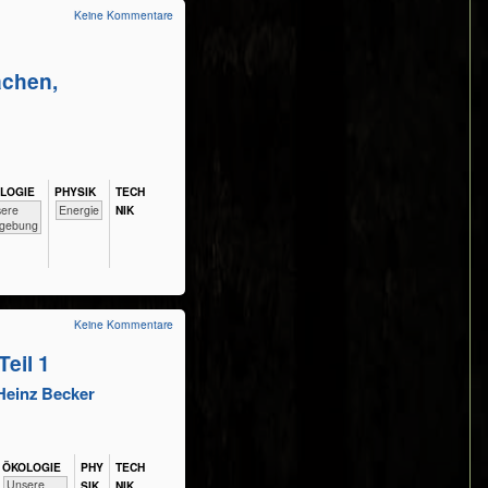
Keine Kommentare
achen,
​LOGIE
PHY​SIK
TECH​
​​​​Unsere
​​Energie
NIK
gebung
Keine Kommentare
eil 1
 Heinz Becker
ÖKO​LOGIE
PHY​
TECH​
​​​​​​​​​​​​​Unsere
SIK
NIK