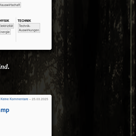
​Haus­wirtschaft
HY​SIK
TECH​NIK
​​​​​​Technik-
​​Elektrizität
Auswirkungen
​Energie
ind.
Keine Kommentare
– 25.03.2025
amp