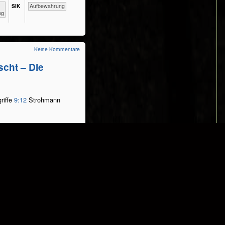
SIK
Aufbewahrung
ng
Keine Kommentare
scht – Die
riffe
9:12
Strohmann
ÖKO​LOGIE
PHY​
TECH​
​​​​​​​​​​​​​Unsere
SIK
NIK
Umgebung
Keine Kommentare
arstellung –