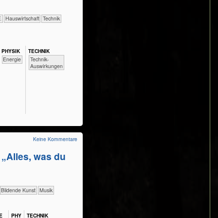
.
​Haus­wirtschaft
​Technik
PHY​SIK
TECH​NIK
​​​​​​Technik-
​​Energie
Auswirkungen
Keine Kommentare
 „Alles, was du
Bildende Kunst
Musik
E
PHY​
TECH​NIK