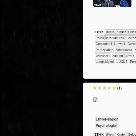
ETHIK
(Klein-)Kinder
​​​​​​​​​​​​​​​​
​​​​​​​​​Politik
​​​​​​​​Interkulturell
​​​​​​​​Tier
​​​​​​Gesundheit
​​​​​Umwelt
​​​​Ger
​​​Partizipation
​​Fehlerkultur
​​Vorbilder?
​Zukunft
Armut
Langlebigkeit
LUXUS
Pers
(1)
​​​​​​​​​​Ethik/​Religion
​​​​​​​​​​Psychologie
ETHIK
(Klein-)Kinder
​​​​​​​​​​​​​​​​