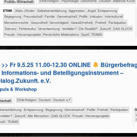
​​​​​​​​​​Ethik/​Religion
​​​​​​​​​​Psychologie
​​​​​​​​Geschichte
​​​​Deutsch
Bildende Kunst
​​​​​​​​​Politik+​Wirtschaft
ETHIK
(Klein-)Kinder
​​​​​​​​​​​​​​​​​​​​​​​​​​​​​​​​​​​​​​​​Selbst­verwirklichung
​​​​​​​​​​​​​Aggression
​​​​​​​​​​​​​Angst
​​​​​​​​​​​​​Entspannung
​​​​​​​​​​​​Begegnung
​​​​​​​​​​​​Freundschaft
​​​​​​​​​​​Familie
​​​​​​​​​​Gemeinschaft
​​​​​​​​​Politik
​​​​​​​​Inklusion
​​​​​​​​Interkulturell
​​​​​​​Menschenrechte
​​​​​​Gesundheit
​​​​Gerechtigkeit
​​​​Gewalt(freiheit)
​​​Freiheit
​​​Partizipation
​​​Toleranz
​​Fehlerkultur
​​Verantwortung
​​Vorbilder?
​Die Realität?
​Zukunft
DAS GLÜCK
Freude
Herzensprojekte
Persönliche Meilensteine
Spaß
TEAMS
>> Fr 9.5.25 11.00-12.30 ONLINE
Bürgerbefrag
Informations- und Beteiligungsinstrument –
alog.Zukunft. e.V.
mpuls & Workshop
​​​​​​​​​​Ethik/​Religion
​​​​Deutsch
​​​Deutsch a.F.
​Wirtschaft
​​​​​​​​​​​​​​​​​​​​​​​​Selbst­verwirklichung
​​​​​​​​​​​​​Entspannung
​​​​​​​​​​​​Begegnung
​​​​​​​​​​Gemeinschaft
​​​​​​​​​Politik
​​​Freiheit
​​​Partizipation
Ö
​​
Vorbilder?
​Zukunft
Alte Menschen
DAS GLÜCK
Freude
Herzensprojekte
paß
TEAMS