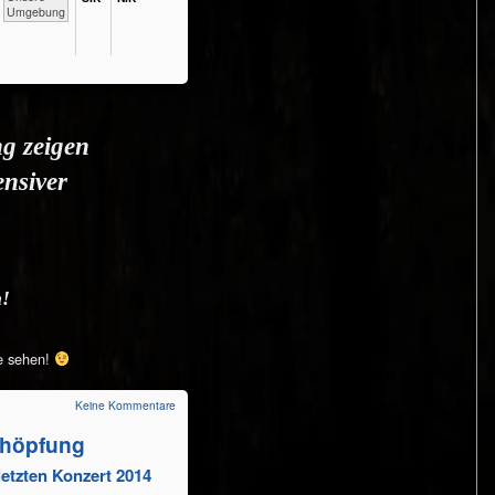
Umgebung
ng zeigen
ensiver
n!
e sehen!
Keine Kommentare
chöpfung
letzten Konzert 2014