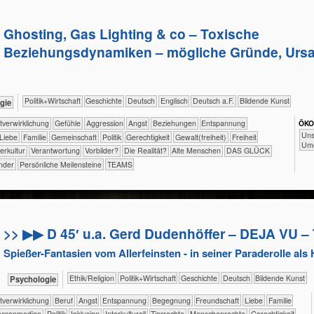
Ghosting, Gas Lighting & co – Toxische
Beziehungsdynamiken – mögliche Gründe, Urs
​​​​​​​​​Politik+​Wirtschaft
​​​​​​​​Geschichte
​​​​Deutsch
​​​​Englisch
​​​Deutsch a.F.
Bildende Kunst
ologie
​​​​​​​​​​​​​​​​​​​​​​​​Selbst­verwirklichung
​​​​​​​​​​​​​​​Gefühle
​​​​​​​​​​​​​Aggression
​​​​​​​​​​​​​Angst
​​​​​​​​​​​​​Beziehungen
​​​​​​​​​​​​​Entspannung
ÖKO
​​​​​​​​​
​​​​​​​​​​​​Liebe
​​​​​​​​​​​Familie
​​​​​​​​​​Gemeinschaft
​​​​​​​​​Politik
​​​​Gerechtigkeit
​​​​Gewalt(freiheit)
​​​Freiheit
Um
lerkultur
​​Verantwortung
​​Vorbilder?
​Die Realität?
Alte Menschen
DAS GLÜCK
nder
Persönliche Meilensteine
TEAMS
>> ▶▶ D 45′ u.a. Gerd Dudenhöffer – DEJA VU – T
Spießer-Fantasien vom Allerfeinsten - in seiner Paraderolle als
​​​​​​​​​​Ethik/​Religion
​​​​​​​​​Politik+​Wirtschaft
​​​​​​​​Geschichte
​​​​Deutsch
Bildende Kunst
​​​​​​​​​​Psychologie
​​​​​​​​​​​​​​​​​​​​​​​​Selbst­verwirklichung
​​​​​​​​​​​​​​​Beruf
​​​​​​​​​​​​​Angst
​​​​​​​​​​​​​Entspannung
​​​​​​​​​​​​Begegnung
​​​​​​​​​​​​Freundschaft
​​​​​​​​​​​​Liebe
​​​​​​​​​​​Familie
​​​​​​Massenmedien
​​​​​​​​​Politik
​​​​​​​​Inklusion
​​​​​​​​Interkulturell
​​​​​​​​Tierrechte
​​​​​​​Menschenrechte
​​​​Gerechtigkeit