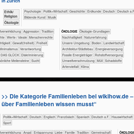
in Zürich
​​​​​​​​​​Psychologie
​​​​​​​​​Politik+​Wirtschaft
​​​​​​​​Geschichte
​​​​​Erdkunde
​​​​Deutsch
​​​Deutsch a.F
​​​​​​​​​​Ethik/​
Religion
Bildende Kunst
Musik
​​​​​​​Ökologie
​​​​​​​​​​​​​​​​​​​​​​​​Selbst­verwirklichung
​​​​​​​​​​​​​Aggression
​​​​​​​​​​​Tradition
ÖKO​LOGIE
​​​​​​​​​​​​​​​​Ökologie-Grundlagen
rechte
​​​​​​​​Werte / Ideale
​​​​​​​Menschenrechte
​​​​​​​​​​​​​​​Nachhaltigkeit
​​​​​​​​​​​​​Naturerfahrung
echtigkeit
​​​​Gewalt(freiheit)
​​​Freiheit
​​​​​​​​​​​​​Unsere Umgebung
​​​​​Boden
​​​​​Landwirtschaft
​​Minimalismus
​​Verantwortung
​​​Architektur/­Städtebau
​​​Energieversorgung
DAS GLÜCK
Diskriminierung
​​​Fossile Energieträger
​​Rohstoffversorgung
önliche Meilensteine
Sucht
​​Umweltverschmutzung
​Müll
​Schadstoffe
Artenvielfalt
Klima
>> Die Kategorie Familienleben bei wikihow.de –
über Familienleben wissen musst“
​​​​​​​​​Politik+​Wirtschaft
​​​​Deutsch
​​​​Englisch
​​​​Französisch
​​​​Spanisch
​​​Deutsch a.F.
​Haus­wirtschaft
Sport
​​​​​​​​​​​​​​​​​​​​​​​​Selbst­verwirklichung
​​​​​​​​​​​​​Angst
​​​​​​​​​​​​​Entspannung
​​​​​​​​​​​​Liebe
​​​​​​​​​​​Familie
​​​​​​​​​​​Tradition
​​​​​​​​​​Gemeinschaft
ÖKO​LOGI