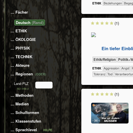
ETHIK
​​​​​​​​​​​​​Beziehungen
​​​​​​​​​​​
... Fächer
​​​​Deutsch
(1)
... ETHIK
... ÖKOLOGIE
Ein tiefer Ein
... PHYSIK
... TECHNIK
​​​​​​​​​​Ethik/​Religion
​​​​​​​​​Polit
... Akteure
ETHIK
​​​​​​​​​​​​​Aggression
​​​​​​​​​​​​​Angst
​​
... Regionen
​​​Toleranz
​​Tod
​​Verantwortu
(ODER)
Land-PLZ
ISO-3166-2
(1)
... Methoden
... Medien
... Schulformen
... Klassenstufen
... Sprachlevel
HILFE