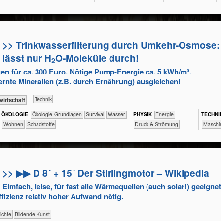
>> Trinkwasserfilterung durch Umkehr-Osmose
lässt nur H
O-Moleküle durch!
2
en für ca. 300 Euro. Nötige Pump-Energie ca. 5 kWh/m³.
rnte Mineralien (z.B. durch Ernährung) ausgleichen!
​Technik
­wirtschaft
ÖKO​LOGIE
​​​​​​​​​​​​​​​​Ökologie-Grundlagen
​​​​​​​​​​​​Survival
​​​​​​Wasser
PHY​SIK
​​Energie
TECH​NI
​​​​Wohnen
​Schadstoffe
Druck & Strömung
​​​​Masc
>> ▶▶ D 8´ + 15´ Der Stirlingmotor – Wikipedia
Eimfach, leise, für fast alle Wärmequellen (auch solar!) geeignet
fizienz relativ hoher Aufwand nötig.
schichte
Bildende Kunst