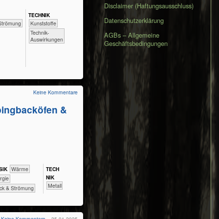
Disclaimer (Haftungsausschluss)
TECH​NIK
Datenschutzerklärung
Strömung
​​​​​​​​Kunststoffe
​​​​​​Technik-
AGBs – Allgemeine
Auswirkungen
Geschäftsbedingungen
Keine Kommentare
mpingbacköfen &
SIK
​​​​​Wärme
TECH​
NIK
ergie
​​​​​​​​Metall
ck & Strömung
Keine Kommentare
– 25.01.2025