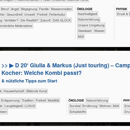
​​​​​​​​​​​​​​​Beruf
​​​​​​​​​​​​​Angst
​​​​​​​​​​​​Begegnung
​​​​​​​​​​​Familie
​​​​​​​​​Massenmedien
ÖKO​LOGIE
PHY​SIK
​​​​​​​​​​​​​​​Nachhaltigkeit
Druck & 
rechte
​​​​​​Gesundheit
​​​​​Umwelt
​​​Freiheit
​​Fehlerkultur
​​​​​​​​​​​​​Naturerfahrung
ng
​​Vorbilder?
​Die Realität?
​Zukunft
DAS GLÜCK
​​​​​​​​​​​​​Unsere Umgebung
ersönliche Meilensteine
​​​​​​​​​​Gewässer
​​​​​​Wasser
​Müll
>> ▶ D 20′ Giulia & Markus (Just touring) – Ca
Kocher: Welche Kombi passt?
& nützliche Tipps zum Start
sik
​Haus­wirtschaft
Bildende Kunst
​​​​​​​​​​​​​Entspannung
​​​​​​​​​​​Tradition
​​​Freiheit
​​​Mobilität
ÖKO​LOGIE
​​​​​​​​​​​​​Naturerfahrung
PHY​
de
Langlebigkeit
LUXUS
​​​​​​​​​​​​Survival
​​​​Ernährung
​​​​Wohnen
​Müll
​​En
eisen
​Schadstoffe
Dru