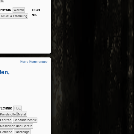
nst
PHY​SIK
​​​​​Wärme
TECH​
NIK
Druck & Strömung
Keine Kommentare
fen,
TECH​NIK
​​​​​​​​Holz
​​​​​​​​Kunststoffe
​​​​​​​​Metall
​​​​​​​Fahrrad
​​​​​Gebäudetechnik
​​​​Maschinen und Geräte
​​Getriebe
​Fahrzeuge