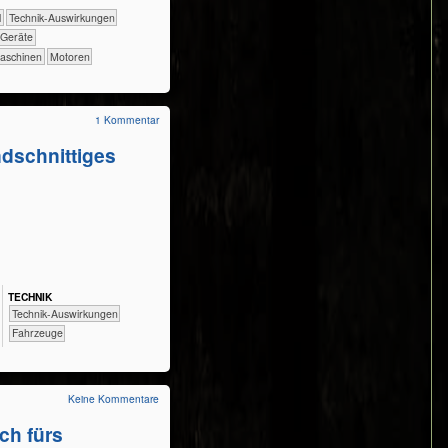
l
​​​​​​Technik-Auswirkungen
d Geräte
aschinen
Motoren
1 Kommentar
dschnittiges
TECH​NIK
​​​​​​Technik-Auswirkungen
​Fahrzeuge
Keine Kommentare
ch fürs