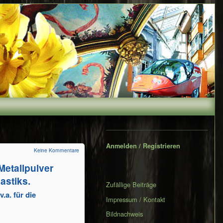
Secondary
Sidebar
Anmelden / Registrieren
Keine Kommentare
Metallpulver
astiks.
Zufällige Beiträge
.a. für die
Impressum / Kontakt
Bildnachweis