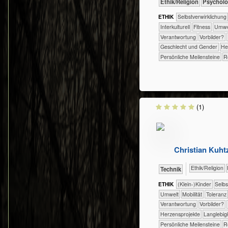
​​​​​​​​​​Ethik/​Religion
​​​​​​​​​​Psych
ETHIK
​​​​​​​​​​​​​​​​​​​​​​​​​​​​​​​​​​​​​​​​Selbst­verwirklichung
​​​​​​​​Interkulturell
​​​​​Fitness
​​​​​Umw
​​Verantwortung
​​Vorbilder?
Geschlecht und Gender
He
Persönliche Meilensteine
R
(1)
Christian Kuht
​​​​​​​​​​Ethik/​Religion
​Technik
ETHIK
(Klein-)Kinder
​​​​​​​​​​​​​​​​
​​​​​Umwelt
​​​Mobilität
​​​Toleranz
​​Verantwortung
​​Vorbilder?
Herzensprojekte
Langlebig
Persönliche Meilensteine
R