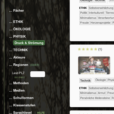
​​​​​​​Ökologie
​Technik
ETHIK
​​​​​​​​​​​​​​​​​​​​​​​​​​​​​​​​​​​​​​​​Selbst­verwirklichung
... Fächer
​​​​​​​​​Politik
​​​​​​​​Interkulturell
​​​​​​​​Tier
​​Minimalismus
​​Verantwortu
... ETHIK
Freude
Herzensprojekte
P
... ÖKOLOGIE
... PHYSIK
Druck & Strömung
(1)
... TECHNIK
... Akteure
... Regionen
(ODER)
Land-PLZ
ISO-3166-2
​​​​​​​​Ökologie
​​​​​​​Phy
​Technik
... Methoden
ETHIK
​​​​​​​​​​​​​​​​​​​​​​​​​​​​​​​​​​​​​​​​Selbst­verwirklichung
... Medien
​​Minimalismus
Armut
Freu
... Schulformen
Persönliche Meilensteine
R
... Klassenstufen
... Sprachlevel
HILFE