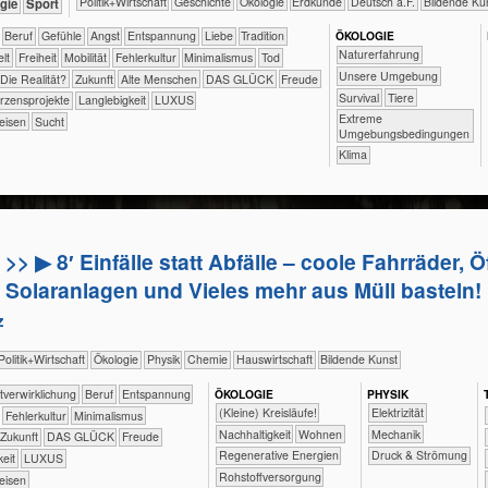
​​​​​​​​​Politik+​Wirtschaft
​​​​​​​​Geschichte
​​​​​​​​Ökologie
​​​​​Erdkunde
​​​Deutsch a.F.
Bildende Ku
ologie
Sport
​​​​​​​​​​​​​​​Beruf
​​​​​​​​​​​​​​​Gefühle
​​​​​​​​​​​​​Angst
​​​​​​​​​​​​​Entspannung
​​​​​​​​​​​​Liebe
​​​​​​​​​​​Tradition
ÖKO​LOGIE
​​​​​​​​​​​​​Naturerfahrung
elt
​​​Freiheit
​​​Mobilität
​​Fehlerkultur
​​Minimalismus
​​Tod
​​​​​​​​​​​​​Unsere Umgebung
​Die Realität?
​Zukunft
Alte Menschen
DAS GLÜCK
Freude
​​​​​​​​​​​​Survival
​​​​​​​​Tiere
rzensprojekte
Langlebigkeit
LUXUS
​​​​​​​​​​Extreme
eisen
Sucht
Umgebungsbedingungen
Klima
>> ▶ 8′ Einfälle statt Abfälle – coole Fahrräder, Ö
Solaranlagen und Vieles mehr aus Müll basteln!
z
​​​​​​​​​Politik+​Wirtschaft
​​​​​​​​Ökologie
​​​​​​​Physik
​​​​​Chemie
​Haus­wirtschaft
Bildende Kunst
​​​​​​​​​​​​​​​​​​​​​​​​Selbst­verwirklichung
​​​​​​​​​​​​​​​Beruf
​​​​​​​​​​​​​Entspannung
ÖKO​LOGIE
PHY​SIK
​​​​​​​​​​​​​​(Kleine) Kreisläufe!
​​​Elektrizität
​​Fehlerkultur
​​Minimalismus
​​​​​​​​​​​​​​​Nachhaltigkeit
​​​​Wohnen
​​​Mechanik
​Zukunft
DAS GLÜCK
Freude
​​​Regenerative Energien
Druck & Strömung
keit
LUXUS
​​Rohstoffversorgung
eisen