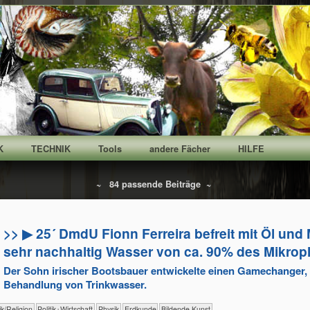
K
TECHNIK
Tools
andere Fächer
HILFE
~ 84 passende Beiträge ~
>> ▶ 25´ DmdU Fionn Ferreira befreit mit Öl und 
sehr nachhaltig Wasser von ca. 90% des Mikropl
Der Sohn irischer Bootsbauer entwickelte einen Gamechanger, v
Behandlung von Trinkwasser.
​​​​Ethik/​Religion
​​​​​​​​​Politik+​Wirtschaft
​​​​​​​Physik
​​​​​Erdkunde
Bildende Kunst