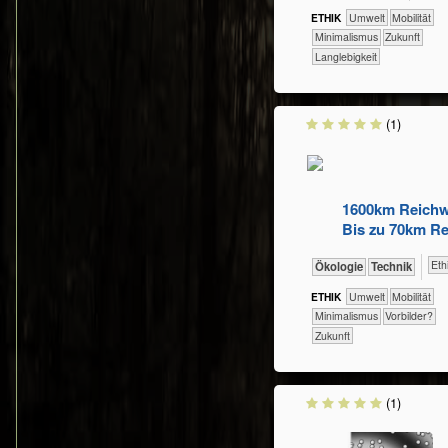
ETHIK
​​​​​Umwelt
​​​Mobilität
​​Minimalismus
​Zukunft
Langlebigkeit
(1)
1600km Reichwe
Bis zu 70km R
​​​​​​
​​​​​​​Ökologie
​Technik
ETHIK
​​​​​Umwelt
​​​Mobilität
​​Minimalismus
​​Vorbilder?
​Zukunft
(1)