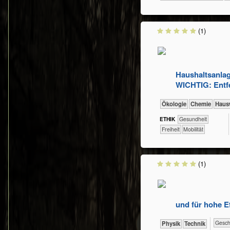
(1)
Haushaltsanlag
WICHTIG: Entfe
​​​​​​​Ökologie
​​​​Chemie
​Haus
ETHIK
​​​​​​Gesundheit
​​​Freiheit
​​​Mobilität
(1)
und für hohe Ef
​​​​​​​​Ge
​​​​​​Physik
​Technik