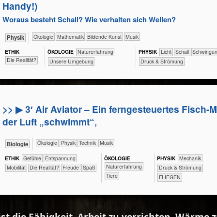
Handy!)
Woraus besteht Schall? Wie verhalten sich Wellen?
​​​​​​​​Ökologie
​​​​​​Mathematik
Bildende Kunst
Musik
​​​​​​Physik
ETHIK
ÖKO​LOGIE
​​​​​​​​​​​​​Naturerfahrung
PHY​SIK
​​​​​Licht
​​​Schall
​Schwingu
​Die Realität?
​​​​​​​​​​​​​Unsere Umgebung
Druck & Strömung
>> ▶ 3′ Air Aviator – Ein ferngesteuertes Fisch-M
der Luft „schwimmt“‚
​​​​​​​​Ökologie
​​​​​​​Physik
​Technik
Musik
​​​​​​Biologie
ETHIK
​​​​​​​​​​​​​​​Gefühle
​​​​​​​​​​​​​Entspannung
ÖKO​LOGIE
PHY​SIK
​​​Mechanik
​​​​​​​​​​​​​Naturerfahrung
​​​Mobilität
​Die Realität?
Freude
Spaß
Druck & Strömung
​​​​​​​​Tiere
FLIEGEN
ist die Fähigkeit, Arbeit zu verrichten, Wärme 