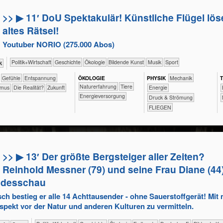
>> ▶ 11′ DoU Spektakulär! Künstliche Flügel lö
altes Rätsel!
Youtuber NORIO (275.000 Abos)
​​​​​​​​​Politik+​Wirtschaft
​​​​​​​​Geschichte
​​​​​​​​Ökologie
Bildende Kunst
Musik
Sport
k
​​​​​​​​​​​​​​​Gefühle
​​​​​​​​​​​​​Entspannung
ÖKO​LOGIE
PHY​SIK
​​​Mechanik
T
​​​​​​​​​​​​​Naturerfahrung
​​​​​​​​Tiere
ismus
​Die Realität?
​Zukunft
​​Energie
​​​Energieversorgung
Druck & Strömung
FLIEGEN
>> ▶ 13′ Der größte Bergsteiger aller Zeiten?
Reinhold Messner (79) und seine Frau Diane (44
ndesschau
sch bestieg er alle 14 Achttausender - ohne Sauerstoffgerät! Mi
spekt vor der Natur und anderen Kulturen zu vermitteln.