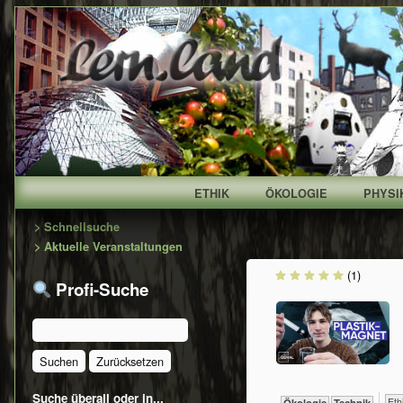
ETHIK
ÖKOLOGIE
PHYSI
Primary
> Schnellsuche
> Aktuelle Veranstaltungen
Sidebar
(1)
Profi-Suche
Suche überall oder in...
​​​​​​