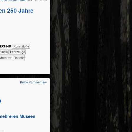
sen 250 Jahre
ECH​NIK
​​​​​​​​Kunststoffe
​​​​​​Bionik
​Fahrzeuge
Motoren
Robotik
Keine Kommentare
)
t mehreren Museen