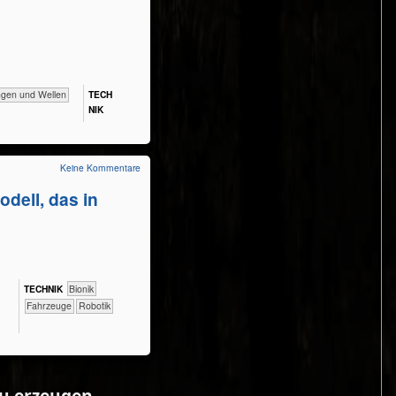
ngen und Wellen
TECH​
NIK
Keine Kommentare
odell, das in
TECH​NIK
​​​​​​Bionik
​Fahrzeuge
Robotik
zu erzeugen