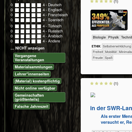
(1)
0
0
1
2
3
4
- Deutsch
0
0
1
2
3
4
- Englisch
0
0
1
2
3
4
- Französisch
0
0
1
2
3
4
- Spanisch
0
0
1
2
3
4
- Türkisch
0
0
1
2
3
4
- Russisch
0
0
1
2
3
4
- Arabisch
​​​​​​Biologie
​​​​​​Physik
​Techni
0
0
1
2
3
4
- Andere
ETHIK
​​​​​​​​​​​​​​​​​​​​​​​​​​​​​​​​​​​​​​​​Selbst­verwirklichung
... NICHT anzeigen
​​​Freiheit
​​​Mobilität
​​Minimal
Vergangene
Freude
Spaß
Veranstaltungen
Materialsammlungen
Lehrer*innenseiten
(Material) kostenpflichtig
(1)
Nicht online verfügbar
Gemeinschaften
(größtenteils)
in der SWR‑La
Falsche Jahreszeit
Als erster Men
versucht er, Re