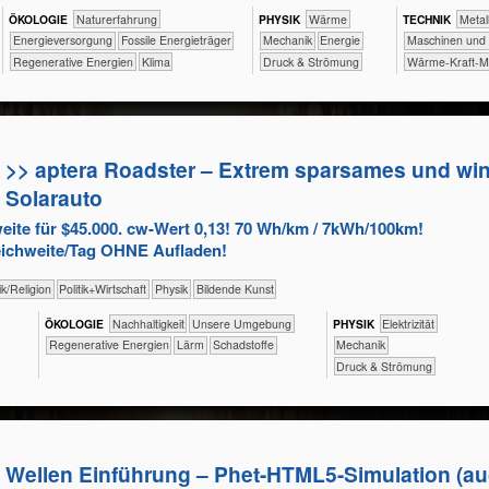
ÖKO​LOGIE
​​​​​​​​​​​​​Naturerfahrung
PHY​SIK
​​​​​Wärme
TECH​NIK
​​​​​​​​Metal
​​​Energieversorgung
​​​Fossile Energieträger
​​​Mechanik
​​Energie
​​​​Maschinen un
​​​Regenerative Energien
Klima
Druck & Strömung
​Wärme-Kraft-M
>> aptera Roadster – Extrem sparsames und win
Solarauto
ite für $45.000. cw-Wert 0,13! 70 Wh/km / 7kWh/100km!
eichweite/Tag OHNE Aufladen!
​​​​Ethik/​Religion
​​​​​​​​​Politik+​Wirtschaft
​​​​​​​Physik
Bildende Kunst
ÖKO​LOGIE
​​​​​​​​​​​​​​​Nachhaltigkeit
​​​​​​​​​​​​​Unsere Umgebung
PHY​SIK
​​​Elektrizität
​​​Regenerative Energien
​Lärm
​Schadstoffe
​​​Mechanik
Druck & Strömung
Wellen Einführung – Phet-HTML5-Simulation (au