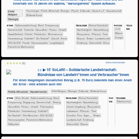
innerhalb von 10 Jahren ein stabiles, "wartungsfreies" System aufbauen.
​​​​​​​​​​Psychologie
​​​​​​​​​Politik+​Wirtschaft
​​​​​​​Biologie
​​​​​​​Physik
​​​​​Erdkunde
​​​Deutsch a.F.
​Haus­wirtschaft
​​​​​​​​​​Ethik/​
Religion
Bildende Kunst
​​​​​​​Ökologie
PHY​SIK
TECH​
ETHIK
​​​​​​​​​​​​​​​​​​​​​​​​​​​​​​​​​​​​​​​​Selbst­verwirklichung
​​​​​​​​​​​​​​​Beruf
​​​​​​​​​​​​​Entspannung
ÖKO​LOGIE
​​​​​​​​​​​​​​(Kleine) Kreisläufe!
NIK
​​​​​Licht
​​​​​​​​​​Gemeinschaft
​​​​​​​​Tierrechte
​​​​​​Gesundheit
​​​​​Fitness
​​​​​Umwelt
​​​​​​​​​​​​​​​Nachhaltigkeit
​​​​​​​​​​​​​Naturerfahrung
​​​​​Wärme
​​​​Gewalt(freiheit)
​​​Freiheit
​​Fehlerkultur
​​Minimalismus
​​​​​​​​​​​Ökosysteme
​​​​​​​​​Pflanzen
​​​​​​​​Tiere
​​Energie
​​Verantwortung
​​Vorbilder?
​Die Realität?
​Zukunft
Armut
​​​​​​Wasser
​​​​​Boden
​​​​​Landwirtschaft
DAS GLÜCK
Freude
Herzensprojekte
Langlebigkeit
​​​​Ernährung
Artenvielfalt
Klima
Persönliche Meilensteine
Keine Kommentare
(1)
>> ▶ 15′ SoLaWi – Solidarische Landwirtschaft:
Bündnisse von Landwirt*innen und Verbraucher*innen
Für einen festgelegten monatlichen Betrag (z.B. 70 Euro) bekommt man einen Anteil
der Ernte - viele arbeiten auch mit!
​​​​​​​​​​Ethik/​Religion
​​​​​​​​Ökologie
​​​​​Erdkunde
Bildende Kunst
​​​​​​​​​Politik+​Wirtschaft
​Haus­wirtschaft
PHY​
TECH​NIK
ETHIK
(Klein-)Kinder
​​​​​​​​​​​​​​​​​​​​​​​​​​​​​​​​​​​​​​​​Selbst­verwirklichung
​​​​​​​​​​​​​​​Beruf
ÖKO​LOGIE
​​​​​​​​​​​​​​(Kleine) Kreisläufe!
SIK
​​​​​​Arbeitsschutz
​​​​​​​​​​​​​Entspannung
​​​​​​​​​​​​Begegnung
​​​​​​​​​​Gemeinschaft
​​​​​​​​​​Sharing
​​​​​​​​​​​​​​​Nachhaltigkeit
​​​​​​​​​​​​​Naturerfahrung
​​​​​​Gesundheit
​​​​​Fitness
​​​​​Umwelt
​​​Partizipation
​​​​​​​​​​​​​Unsere Umgebung
​​​​​​​​​​​Ökosysteme
​​Fehlerkultur
​​Verantwortung
​​Vorbilder?
​​​​​​​​​Lebewesen
​​​​​​​​​Pflanzen
​​​​​​​​Tiere
​Die Realität?
Alte Menschen
DAS GLÜCK
​​​​​​​Einzeller, Pilze, Algen,...
​​​​​Boden
Herzensprojekte
Persönliche Meilensteine
​​​​​Landwirtschaft
​​​​Ernährung
Treffpunkte
Artenvielfalt
Bäume