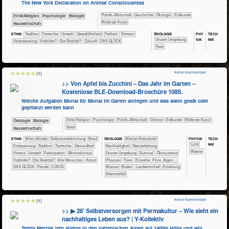
The New York Declaration on Animal Consciousness
​​​​​​​​​Politik+​Wirtschaft
​​​​​​​​Geschichte
​​​​​​​​Ökologie
​​​​​Erdkunde
​​​​​​​​​​Ethik/​Religion
​​​​​​​​​​Psychologie
​​​​​​Biologie
Bildende Kunst
​Haus­wirtschaft
ÖKO​LOGIE
PHY​
TECH​
ETHIK
​​​​​​​​​​​Tradition
​​​​​​​​Tierrechte
​​​​​Umwelt
​​​​Gewalt(freiheit)
​​​Freiheit
​​​Toleranz
SIK
NIK
​​​​​​​​​​​​​Unsere Umgebung
​​Verantwortung
​​Vorbilder?
​Die Realität?
​Zukunft
DAS GLÜCK
​​​​​​​​Tiere
Keine Kommentare
(1)
>> Von Apfel bis Zucchini – Das Jahr im Garten –
Kostenlose BLE-Download-Broschüre 108S.
Welche Aufgaben Monat für Monat im Garten anliegen und was wann gesät oder
gepflanzt werden kann
​​​​​​​​​​Ethik/​Religion
​​​​​​​​​​Psychologie
​​​​​​​​​Politik+​Wirtschaft
​​​​​Chemie
​​​​​Erdkunde
Bildende Kunst
​​​​​​​Ökologie
​​​​​​Biologie
Sport
​Haus­wirtschaft
PHY​SIK
TECH​
ETHIK
(Klein-)Kinder
​​​​​​​​​​​​​​​​​​​​​​​​​​​​​​​​​​​​​​​​Selbst­verwirklichung
​​​​​​​​​​​​​​​Beruf
ÖKO​LOGIE
​​​​​​​​​​​​​​(Kleine) Kreisläufe!
NIK
​​​​​Licht
​​​​​​​​​​​​​Entspannung
​​​​​​​​​​​Tradition
​​​​​​​​Tierrechte
​​​​​​Gesundheit
​​​​​​​​​​​​​​​Nachhaltigkeit
​​​​​​​​​​​​​Naturerfahrung
​​​​​Wärme
​​​​​Fitness
​​​​​Umwelt
​​​Partizipation
​​Minimalismus
​​​​​​​​​​​​​Unsere Umgebung
​​​​​​​​​​​​Survival
​​​​​​​​​​​Ökosysteme
​​Vorbilder?
​Die Realität?
Alte Menschen
Armut
​​​​​​​​​Pflanzen
​​​​​​​​Tiere
​​​​​​​Einzeller, Pilze, Algen,...
DAS GLÜCK
Freude
LUXUS
​​​​​​Wasser
​​​​​Boden
​​​​​Landwirtschaft
​​​​Ernährung
Artenvielfalt
Keine Kommentare
(1)
>> ▶ 26′ Selbstversorgen mit Permakultur – Wie sieht ein
nachhaltiges Leben aus? | Y-Kollektiv
Teddy Metzler lebt alleine in den italienischen Alpen auf 1400m Höhe und will