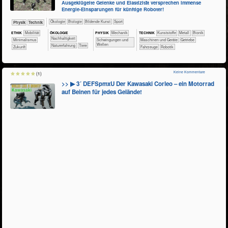
Ausgeklügelte Gelenke und Elastizität versprechen immense
Energie-Einsparungen für künftige Roboter!
​​​​​​​​Ökologie
​​​​​​​Biologie
Bildende Kunst
Sport
​​​​​​Physik
​Technik
ÖKO​LOGIE
ETHIK
​​​Mobilität
PHY​SIK
​​​Mechanik
TECH​NIK
​​​​​​​​Kunststoffe
​​​​​​​​Metall
​​​​​​Bionik
​​​​​​​​​​​​​​​Nachhaltigkeit
​​Minimalismus
​Schwingungen und
​​​​Maschinen und Geräte
​​Getriebe
Wellen
​​​​​​​​​​​​​Naturerfahrung
​​​​​​​​Tiere
​Zukunft
​Fahrzeuge
Robotik
Keine Kommentare
(1)
>> ▶ 3´ DEFSpmxU Der Kawasaki Corleo – ein Motorrad
auf Beinen für jedes Gelände!