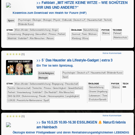
>> Faltblatt „MIT HITZE KEINE WITZE – WIE SCHÜTZEN
WIR UNS UND ANDERE?“
Kostenlos zum Download von Health for Future (H4F)
​​​​​​​​​​Psychologie
​​​​​​​​Ökologie
​​​​​​​Biologie
​​​​​​​Physik
​​​​​Erdkunde
​​​Deutsch a.F.
​Haus­wirtschaft
​Technik
Sport
Bildende Kunst
PHY​SIK
TECH​NIK
ETHIK
(Klein-)Kinder
​​​​​​​​​​​​​​​​​​​​​​​​​​​​​​​​​​​​​​​​Selbst­verwirklichung
​​​​​​​​​​​​​Angst
ÖKO​LOGIE
​​​​​​​​​​​​​Naturerfahrung
​​​​​Wärme
​​​​​​​Fahrrad
​​​​​​​​​​​​​Entspannung
​​​​​​​​​​​​Begegnung
​​​​​​Gesundheit
​​​​​Fitness
​​​Freiheit
​​​​​​​​​​​​Survival
​​​​​​​​Tiere
​​​​Wohnen
​​​​​​Arbeitsschutz
​​​Mobilität
​​Vorbilder?
Alte Menschen
Reisen
Kleidung
Klima
Keine Kommentare
(1)
>> 5´ Das Haustier als Lifestyle-Gadget | extra 3
Ein Tier ist kein Spielzeug.
​​​​​​​​​​Psychologie
​​​Deutsch a.F.
​Haus­wirtschaft
Bildende Kunst
​​​​​​​​​​Ethik/​Religion
Sport
​​​​​​Biologie
ÖKO​LOGIE
PHY​SIK
TECH​
ETHIK
(Klein-)Kinder
​​​​​​​​​​​​​​​​​​​​​​​​​​​​​​​​​​​​​​​​Selbst­verwirklichung
​​​​​​​​​​​​Begegnung
​​​​​​​​​​​​Freundschaft
NIK
​​​​​​​​​​​​​Naturerfahrung
​​​​​Wärme
​​​​​​​​​​​Familie
​​​​​​​​​​Gemeinschaft
​​​​​​​​Tierrechte
​​​​​Fitness
​​​​Gerechtigkeit
​​​​Gewalt(freiheit)
​​​​​​​​​​​​​Unsere Umgebung
​​​Freiheit
​​Verantwortung
​​Vorbilder?
​Die Realität?
Alte Menschen
​​​​​​​​​Lebewesen
​​​​​​​​Tiere
DAS GLÜCK
Diskriminierung
Freude
Herzensprojekte
Langlebigkeit
Evolution/Genetik
LUXUS
Persönliche Meilensteine
Spaß
Keine Kommentare
(1)
>> Sa 10.5.25 10.00-16.30 ESSLINGEN
NaturErlebnis
am Hainbach
Ökologie kleiner Fließgewässer und deren Revitalisierungsmöglichkeiten LEBENDIG