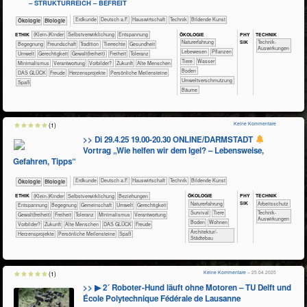
– STRUKTURREICH – BEFREIT
​​​​​Erdkunde
​​​Deutsch a.F.
​Haus­wirtschaft
​Technik
Bildende Kunst
​​​​​​​Ökologie
​​​​​​Biologie
ÖKO​LOGIE
PHY​
TECH​NIK
ETHIK
(Klein-)Kinder
​​​​​​​​​​​​​​​​​​​​​​​​​​​​​​​​​​​​​​​​Selbst­verwirklichung
​​​​​​​​​​​​​Entspannung
SIK
​​​​​​​​​​​​​Naturerfahrung
​​​​​​Technik-
​​​​​​​​​​​​Begegnung
​​​​​​​​​​​​Freundschaft
​​​​​​​​​​​Tradition
​​​​​​​​Tierrechte
​​​​​​Gesundheit
Auswirkungen
​​​​​​​​​Lebewesen
​​​​​​​​​Pflanzen
​​​​​Umwelt
​​​​Gerechtigkeit
​​​​Gewalt(freiheit)
​​​Freiheit
​​​Toleranz
​​​​​​​​Tiere
​​​​​​Wasser
​​Minimalismus
​​Verantwortung
​​Vorbilder?
​Zukunft
Alte Menschen
​​​​​Boden
DAS GLÜCK
Freude
Herzensprojekte
Persönliche Meilensteine
​​Umweltverschmutzung
Spaß
Bäume
Keine Kommentare
(1)
>> Di 29.4.25 19.00-20.30 ONLINE/DARMSTADT
Vortrag „Wie helfen wir dem Igel? – Lebensweise,
Gefahren, Tipps“
​​​​​Erdkunde
​​​Deutsch a.F.
​Haus­wirtschaft
​Technik
Bildende Kunst
​​​​​​​Ökologie
​​​​​​Biologie
ÖKO​LOGIE
PHY​
TECH​NIK
ETHIK
(Klein-)Kinder
​​​​​​​​​​​​​​​​​​​​​​​​​​​​​​​​​​​​​​​​Selbst­verwirklichung
​​​​​​​​​​​​​Beziehungen
SIK
​​​​​​​​​​​​​Naturerfahrung
​​​​​​Arbeitsschutz
​​​​​​​​​​​​​Entspannung
​​​​​​​​​​​​Begegnung
​​​​​​​​​​Gemeinschaft
​​​​​Umwelt
​​​​Gerechtigkeit
​​​​​​​​​​​​Survival
​​​​​​​​Tiere
​​​​​​Technik-
​​​​Gewalt(freiheit)
​​​Freiheit
​​​Toleranz
​​Minimalismus
​​Verantwortung
Auswirkungen
​​​​​Boden
​​​​Wohnen
​​Vorbilder?
​Zukunft
Alte Menschen
DAS GLÜCK
Freude
​​​Architektur/­
Herzensprojekte
Persönliche Meilensteine
Spaß
Städtebau
Keine Kommentare
– 25.04.2025
(1)
>> ▶ 2´ Roboter-Hund läuft ohne Motoren – TU Delft und
École Polytechnique Fédérale de Lausanne