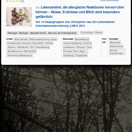
Keine Kommentare
(1)
>> Lebensmittel, die allergische Reaktionen hervorrufen
können – Nüsse, Erdnüsse und Milch sind besonders
gefährlich!
Die 14 Hauptgruppen von Allergenen laut EU-Lebensmittel­
informationsverordnung (LMIV) 2014
​​​​​​​​​​Psychologie
​​​​​Chemie
​​​​​​​Ökologie
​​​​​​Biologie
​Haus­wirtschaft
​​​Deutsch als Fremdsprache
PHY​
TECH​NIK
ETHIK
(Klein-)Kinder
​​​​​​​​​​​​​​​​​​​​​​​​​​​​​​​​​​​​​​​​Selbst­verwirklichung
​​​​​​​​​​​​​Angst
ÖKO​LOGIE
​​​​​​​​​​​​​Naturerfahrung
SIK
​​​​​​​​​Werkstoffe
​​​​​​​​​​​​​Entspannung
​​​​​​​​Inklusion
​​​​​​Gesundheit
​​​Freiheit
​​​​​​​​​​​​​Unsere Umgebung
​​​​​​​​​​​​Survival
​​​​​​Arbeitsschutz
​​​Toleranz
​​Fehlerkultur
​​Tod
​​Verantwortung
​​​​​​​​​Lebewesen
​​​​​​​​​Pflanzen
​​​​​​​​Tiere
​​​​​​Technik-
Alte Menschen
DAS GLÜCK
​​​​​​​Einzeller, Pilze, Algen,...
Auswirkungen
Persönliche Meilensteine
​​​​Ernährung
​Schadstoffe
3