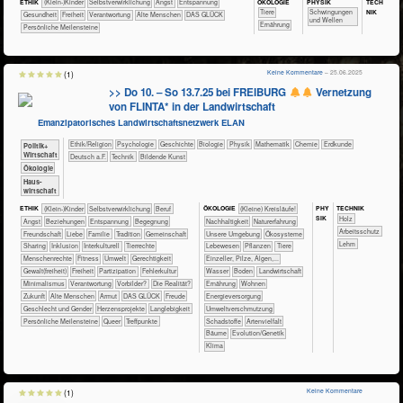
ÖKO​LOGIE
PHY​SIK
TECH​
ETHIK
(Klein-)Kinder
​​​​​​​​​​​​​​​​​​​​​​​​​​​​​​​​​​​​​​​​Selbst­verwirklichung
​​​​​​​​​​​​​Angst
​​​​​​​​​​​​​Entspannung
NIK
​​​​​​​​Tiere
​Schwingungen
​​​​​​Gesundheit
​​​Freiheit
​​Verantwortung
Alte Menschen
DAS GLÜCK
und Wellen
​​​​Ernährung
Persönliche Meilensteine
Keine Kommentare
– 25.06.2025
(1)
>> Do 10. – So 13.7.25 bei FREIBURG
Vernetzung
von FLINTA* in der Landwirtschaft
Emanzipatorisches Landwirtschaftsnetzwerk ELAN
​​​​​​​​​​Ethik/​Religion
​​​​​​​​​​Psychologie
​​​​​​​​Geschichte
​​​​​​​Biologie
​​​​​​​Physik
​​​​​​Mathematik
​​​​​Chemie
​​​​​Erdkunde
​​​​​​​​​Politik+​
Wirtschaft
​​​Deutsch a.F.
​Technik
Bildende Kunst
​​​​​​​Ökologie
​Haus­
wirtschaft
PHY​
TECH​NIK
ETHIK
(Klein-)Kinder
​​​​​​​​​​​​​​​​​​​​​​​​​​​​​​​​​​​​​​​​Selbst­verwirklichung
​​​​​​​​​​​​​​​Beruf
ÖKO​LOGIE
​​​​​​​​​​​​​​(Kleine) Kreisläufe!
SIK
​​​​​​​​Holz
​​​​​​​​​​​​​Angst
​​​​​​​​​​​​​Beziehungen
​​​​​​​​​​​​​Entspannung
​​​​​​​​​​​​Begegnung
​​​​​​​​​​​​​​​Nachhaltigkeit
​​​​​​​​​​​​​Naturerfahrung
​​​​​​Arbeitsschutz
​​​​​​​​​​​​Freundschaft
​​​​​​​​​​​​Liebe
​​​​​​​​​​​Familie
​​​​​​​​​​​Tradition
​​​​​​​​​​Gemeinschaft
​​​​​​​​​​​​​Unsere Umgebung
​​​​​​​​​​​Ökosysteme
Lehm
​​​​​​​​​​Sharing
​​​​​​​​Inklusion
​​​​​​​​Interkulturell
​​​​​​​​Tierrechte
​​​​​​​​​Lebewesen
​​​​​​​​​Pflanzen
​​​​​​​​Tiere
​​​​​​​Menschenrechte
​​​​​Fitness
​​​​​Umwelt
​​​​Gerechtigkeit
​​​​​​​Einzeller, Pilze, Algen,...
​​​​Gewalt(freiheit)
​​​Freiheit
​​​Partizipation
​​Fehlerkultur
​​​​​​Wasser
​​​​​Boden
​​​​​Landwirtschaft
​​Minimalismus
​​Verantwortung
​​Vorbilder?
​Die Realität?
​​​​Ernährung
​​​​Wohnen
​Zukunft
Alte Menschen
Armut
DAS GLÜCK
Freude
​​​Energieversorgung
Geschlecht und Gender
Herzensprojekte
Langlebigkeit
​​Umweltverschmutzung
Persönliche Meilensteine
Queer
Treffpunkte
​Schadstoffe
Artenvielfalt
Bäume
Evolution/Genetik
Klima
Keine Kommentare
(1)