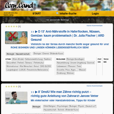
Impressum
Bildnachweis
Disclaimer
Datenschutz
AGB
Intern
wannaknow.org
START
Inhalte-Suche
Login
basis.camp
~ 184 passende Beiträge ~
Keine Kommentare
(1)
>> ▶ D 13′ Anti-Nährstoffe in Haferflocken, Nüssen,
Gemüse: kaum problematisch | Dr. Julia Fischer | ARD
Gesund
Vielleicht ist der Stress durch manche Stoffe sogar gesund für uns!
ROHE BOHNEN UND LINSEN KÖNNEN LEBENSGEFÄHRLICH SEIN!
​​​​​​​​Ökologie
​​​​​Chemie
Bildende Kunst
​​​​​​Biologie
​Haus­wirtschaft
PHY​
TECH​
ETHIK
(Klein-)Kinder
​​​​​​​​​​​​​​​​​​​​​​​​​​​​​​​​​​​​​​​​Selbst­verwirklichung
​​​​​​​​​​​Tradition
ÖKO​LOGIE
​​​​​​​​​​​​​​​​Ökologie-Grundlagen
SIK
NIK
​​​​​​Gesundheit
​​​Freiheit
​​​Toleranz
​​Fehlerkultur
​​​​​​​​​​​​​Naturerfahrung
​​​​​​​​​​​​​Unsere Umgebung
​​​​​​​​​​​​Survival
​​Minimalismus
Alte Menschen
Armut
DAS GLÜCK
​​​​​​​​​Lebewesen
​​​​​​​​​Pflanzen
​​​​​​​​Tiere
Langlebigkeit
LUXUS
Persönliche Meilensteine
​​​​​​​Einzeller, Pilze, Algen,...
​​​​​​Wasser
​​​​Ernährung
​​​​Wohnen
Keine Kommentare
(1)
>> ▶ 8′ DmdU Wie man Zähne richtig putzt –
richtig gute Anleitung von Zahnarzt Jancee Vetter
Mit elektrischer oder Handzahnbürste, Tipps für Kinder
​​​​​​​​​​Ethik/​Religion
​​​​​​​​​​Psychologie
​​​​​​​​Ökologie
​​​​​​​Physik
​​​Deutsch a.F.
​​​​​​Biologie
​Haus­wirtschaft
​Technik
Bildende Kunst