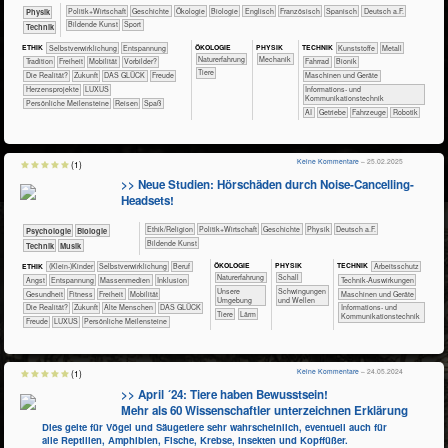
​​​​​​​​​Politik+​Wirtschaft
​​​​​​​​Geschichte
​​​​​​​​Ökologie
​​​​​​​Biologie
​​​​Englisch
​​​​Französisch
​​​​Spanisch
​​​Deutsch a.F.
​​​​​​Physik
Bildende Kunst
Sport
​Technik
ÖKO​LOGIE
PHY​SIK
ETHIK
​​​​​​​​​​​​​​​​​​​​​​​​​​​​​​​​​​​​​​​​Selbst­verwirklichung
​​​​​​​​​​​​​Entspannung
TECH​NIK
​​​​​​​​Kunststoffe
​​​​​​​​Metall
​​​​​​​​​​​​​Naturerfahrung
​​​Mechanik
​​​​​​​​​​​Tradition
​​​Freiheit
​​​Mobilität
​​Vorbilder?
​​​​​​​Fahrrad
​​​​​​Bionik
​​​​​​​​Tiere
​Die Realität?
​Zukunft
DAS GLÜCK
Freude
​​​​Maschinen und Geräte
Herzensprojekte
LUXUS
​​​Informations- und
Kommunikationstechnik
Persönliche Meilensteine
Reisen
Spaß
​​AI
​​Getriebe
​Fahrzeuge
Robotik
Keine Kommentare
– 25.02.2025
(1)
>> Neue Studien: Hörschäden durch Noise-Cancelling-
Headsets!
​​​​​​​​​​Ethik/​Religion
​​​​​​​​​Politik+​Wirtschaft
​​​​​​​​Geschichte
​​​​​​​Physik
​​​Deutsch a.F.
​​​​​​​​​​Psychologie
​​​​​​Biologie
Bildende Kunst
​Technik
Musik
ÖKO​LOGIE
PHY​SIK
ETHIK
(Klein-)Kinder
​​​​​​​​​​​​​​​​​​​​​​​​​​​​​​​​​​​​​​​​Selbst­verwirklichung
​​​​​​​​​​​​​​​Beruf
TECH​NIK
​​​​​​Arbeitsschutz
​​​​​​​​​​​​​Naturerfahrung
​​​Schall
​​​​​​​​​​​​​Angst
​​​​​​​​​​​​​Entspannung
​​​​​​​​​Massenmedien
​​​​​​​​Inklusion
​​​​​​Technik-Auswirkungen
​​​​​​​​​​​​​Unsere
​Schwingungen
​​​​​​Gesundheit
​​​​​Fitness
​​​Freiheit
​​​Mobilität
​​​​Maschinen und Geräte
Umgebung
und Wellen
​Die Realität?
​Zukunft
Alte Menschen
DAS GLÜCK
​​​Informations- und
​​​​​​​​Tiere
​Lärm
Kommunikationstechnik
Freude
LUXUS
Persönliche Meilensteine
Keine Kommentare
– 24.05.2024
(1)
>> April ´24: Tiere haben Bewusstsein!
Mehr als 60 Wissenschaftler unterzeichnen Erklärung
Dies gelte für Vögel und Säugetiere sehr wahrscheinlich, eventuell auch für
alle Reptilien, Amphibien, Fische, Krebse, Insekten und Kopffüßer.