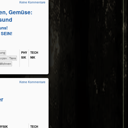
Keine Kommentare
ssen, Gemüse:
esund
uns!
SEIN!
fahrung
PHY​
TECH​
SIK
NIK
​​​Pflanzen
​​​​​​​​Tiere
​​​​Wohnen
Keine Kommentare
er
HY​SIK
TECH​