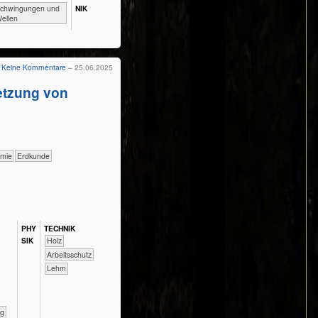
Schwingungen und
NIK
ellen
Keine Kommentare
– 25.06.2025
tzung von
hemie
​​​​​Erdkunde
PHY​
TECH​NIK
SIK
​​​​​​​​Holz
​​​​​​Arbeitsschutz
Lehm
ng