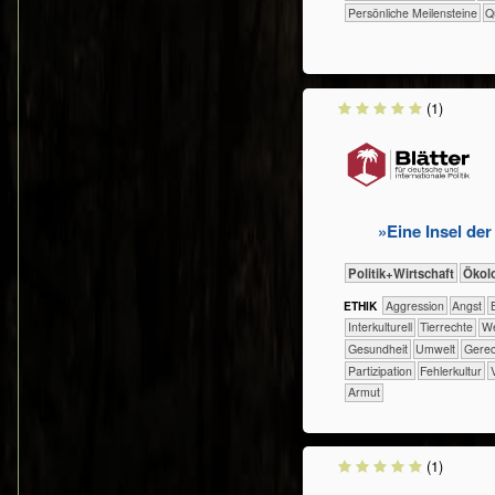
Persönliche Meilensteine
Q
(1)
»Eine Insel de
​​​​​​​​​Politik+​Wirtschaft
​​​​​​​Ök
ETHIK
​​​​​​​​​​​​​Aggression
​​​​​​​​​​​​​Angst
​
​​​​​​​​Interkulturell
​​​​​​​​Tierrechte
​​​
​​​​​​Gesundheit
​​​​​Umwelt
​​​​Ger
​​​Partizipation
​​Fehlerkultur
Armut
(1)