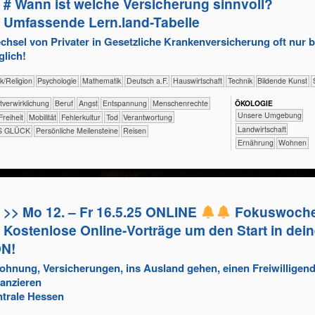
# Wann ist welche Versicherung sinnvoll?
Umfassende Lern.land-Tabelle
sel von Privater in Gesetzliche Krankenversicherung oft nur b
lich!
​​​Ethik/​Religion
​​​​​​​​​​Psychologie
​​​​​​Mathematik
​​​Deutsch a.F.
​Haus­wirtschaft
​Technik
Bildende Kunst
​​​​​​​​​​​​​​​​​​​​​​​​Selbst­verwirklichung
​​​​​​​​​​​​​​​Beruf
​​​​​​​​​​​​​Angst
​​​​​​​​​​​​​Entspannung
​​​​​​​Menschenrechte
ÖKO​LOGIE
​​​​​​​​​​​​​Unsere Umgebung
​​​Freiheit
​​​Mobilität
​​Fehlerkultur
​​Tod
​​Verantwortung
​​​​​Landwirtschaft
S GLÜCK
Persönliche Meilensteine
Reisen
​​​​Ernährung
​​​​Wohnen
>> Mo 12. – Fr 16.5.25 ONLINE
Fokuswoche 
Kostenlose Online-Vorträge um den Start in dein
ON!
ohnung, Versicherungen, ins Ausland gehen, einen Freiwilligen
nanzieren
trale Hessen