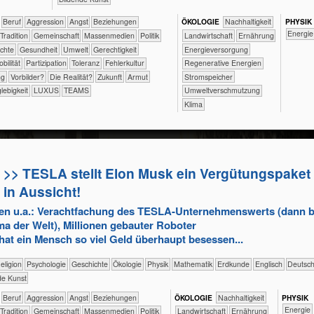
​​​​​​​​​​​​​​​Beruf
​​​​​​​​​​​​​Aggression
​​​​​​​​​​​​​Angst
​​​​​​​​​​​​​Beziehungen
ÖKO​LOGIE
​​​​​​​​​​​​​​​Nachhaltigkeit
PHY​SIK
​​Energie
​​​​​​​​​​​Tradition
​​​​​​​​​​Gemeinschaft
​​​​​​​​​Massenmedien
​​​​​​​​​Politik
​​​​​Landwirtschaft
​​​​Ernährung
rechte
​​​​​​Gesundheit
​​​​​Umwelt
​​​​Gerechtigkeit
​​​Energieversorgung
Mobilität
​​​Partizipation
​​​Toleranz
​​Fehlerkultur
​​​Regenerative Energien
ng
​​Vorbilder?
​Die Realität?
​Zukunft
Armut
​​​Stromspeicher
lebigkeit
LUXUS
TEAMS
​​Umweltverschmutzung
Klima
>> TESLA stellt Elon Musk ein Vergütungspaket 
in Aussicht!
en u.a.: Verachtfachung des TESLA-Unternehmenswerts (dann 
ma der Welt), Millionen gebauter Roboter
hat ein Mensch so viel Geld überhaupt besessen...
ik/​Religion
​​​​​​​​​​Psychologie
​​​​​​​​Geschichte
​​​​​​​​Ökologie
​​​​​​​Physik
​​​​​​Mathematik
​​​​​Erdkunde
​​​​Englisch
​​​Deutsc
de Kunst
​​​​​​​​​​​​​​​Beruf
​​​​​​​​​​​​​Aggression
​​​​​​​​​​​​​Angst
​​​​​​​​​​​​​Beziehungen
ÖKO​LOGIE
​​​​​​​​​​​​​​​Nachhaltigkeit
PHY​SIK
​​Energie
​​​​​​​​​​​Tradition
​​​​​​​​​​Gemeinschaft
​​​​​​​​​Massenmedien
​​​​​​​​​Politik
​​​​​Landwirtschaft
​​​​Ernährung