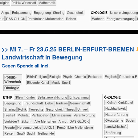
ik/​Religion
​​​​​​​​​Politik+​Wirtschaft
​​​​​​Mathematik
​​​​​​​​​​​​​Angst
​​​​​​​​​​​​​Entspannung
​​​​​​​​​​​​Begegnung
​​​​​​​​​​Sharing
​​​​​​Gesundheit
ÖKO​LOGIE
​​​​​​​​​​​​​Unsere Umgebung
tur
DAS GLÜCK
Persönliche Meilensteine
Reisen
​​​​Wohnen
​​​Energieversorgung
>> Mi 7. – Fr 23.5.25 BERLIN-ERFURT-BREMEN
Landwirtschaft in Bewegung
Gegen Spende all incl.
​​​​​​​​​​Ethik/​Religion
​​​​​​​Biologie
​​​​​​​Physik
​​​​​Chemie
​​​​​Erdkunde
​​​​Englisch
​​​Deutsch a.F.
​​​​​​​​​Politik+​
Wirtschaft
Bildende Kunst
Musik
Sport
​​​​​​​Ökologie
ETHIK
(Klein-)Kinder
​​​​​​​​​​​​​​​​​​​​​​​​​​​​​​​​​​​​​​​​Selbst­verwirklichung
​​​​​​​​​​​​​Entspannung
ÖKO​LOGIE
​​​​​​​​​​​​​​(Kleine) Kreisläufe!
​​​​​​​​​​​​Begegnung
​​​​​​​​​​​​Freundschaft
​​​​​​​​​​​​Liebe
​​​​​​​​​​​Tradition
​​​​​​​​​​Gemeinschaft
​​​​​​​​​​​​​​​Nachhaltigkeit
​​​​​​​​​​Sharing
​​​​​​​​​Politik
​​​​​​​​Tierrechte
​​​​​​Gesundheit
​​​​​Fitness
​​​​​Umwelt
​​​​​​​​​​​​​Naturerfahrung
​​​Freiheit
​​​Mobilität
​​​Partizipation
​​Minimalismus
​​Verantwortung
​​​​​​​​​​​Ökosysteme
​​​​​Boden
​​Vorbilder?
​Zukunft
Alte Menschen
Armut
DAS GLÜCK
​​​​​Landwirtschaft
Freude
Herzensprojekte
LUXUS
Persönliche Meilensteine
​​​​Ernährung
Reisen
Spaß
Sucht
Treffpunkte