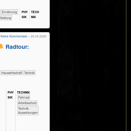
​​​​Ernährung
PHY​
TECH​
SIK
NIK
Kleidung
Keine Kommentare
– 25.04.2025
Radtour:
​Haus­wirtschaft
​Technik
PHY​
TECH​NIK
SIK
​​​​​​​Fahrrad
​​​​​​Arbeitsschutz
​​​​​​Technik-
Auswirkungen