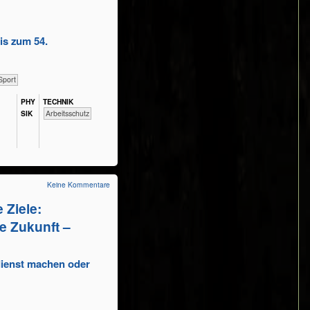
is zum 54.
Sport
PHY​
TECH​NIK
SIK
​​​​​​Arbeitsschutz
Keine Kommentare
Ziele:
e Zukunft –
dienst machen oder