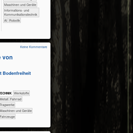
​​​​Maschinen und Geräte
​​​Informations- und
Kommunikationstechnik
​​AI
Robotik
Keine Kommentare
e von
t Bodenfreiheit
TECH​NIK
​​​​​​​​​Werkstoffe
​​​​​​​​Metall
​​​​​​​Fahrrad
​​​​​Tragwerke
​​​​Maschinen und Geräte
​Fahrzeuge