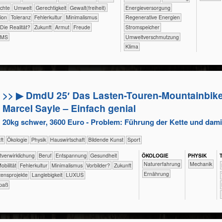
rechte
​​​​​Umwelt
​​​​Gerechtigkeit
​​​​Gewalt(freiheit)
​​​Energieversorgung
tion
​​​Toleranz
​​Fehlerkultur
​​Minimalismus
​​​Regenerative Energien
​Die Realität?
​Zukunft
Armut
Freude
​​​Stromspeicher
AMS
​​Umweltverschmutzung
Klima
>> ▶ DmdU 25′ Das Lasten-Touren-Mountainbik
Marcel Sayle – Einfach genial
20kg schwer, 3600 Euro - Problem: Führung der Kette und dami
aft
​​​​​​​​Ökologie
​​​​​​​Physik
​Haus­wirtschaft
Bildende Kunst
Sport
​​​​​​​​​​​​​​​​​​​​​​​​Selbst­verwirklichung
​​​​​​​​​​​​​​​Beruf
​​​​​​​​​​​​​Entspannung
​​​​​​Gesundheit
ÖKO​LOGIE
PHY​SIK
​​​​​​​​​​​​​Naturerfahrung
​​​Mechanik
​​Mobilität
​​Fehlerkultur
​​Minimalismus
​​Vorbilder?
​Zukunft
​​​​Ernährung
ensprojekte
Langlebigkeit
LUXUS
paß