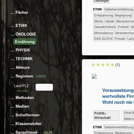
​​​​​​​Ökologie
ETHIK
​​​​​​​​​​​​​​​​​​​​​​​​​​​​​​​​​​​​​​​​Selbst­verwirklichung
... Fächer
​​​​​​​​​​​​​Entspannung
​​​​​​​​​​​​Begegnung
​​​​​​​​Werte / Ideale
​​​​​​​Menschen
... ETHIK
​​​​Gewalt(freiheit)
​​​Freiheit
​​​
​​Minimalismus
​​Verantwortu
... ÖKOLOGIE
DAS GLÜCK
Freude
Lang
​​​​Ernährung
... PHYSIK
... TECHNIK
(1)
... Akteure
... Regionen
(ODER)
Land-PLZ
Voraussetzung
ISO-3166-2
wertvollste Fir
... Methoden
Wohl noch nie 
... Medien
​​​​​​​​​​Eth
​​​​​​​​​Politik+​
... Schulformen
Wirtschaft
Bilden
... Klassenstufen
ETHIK
​​​​​​​​​​​​​​​​​​​​​​​​​​​​​​​​​​​​​​​​Selbst­verwirklichung
... Sprachlevel
HILFE
​​​​​​​​​​​​​Entspannung
​​​​​​​​​​​​Begegnung