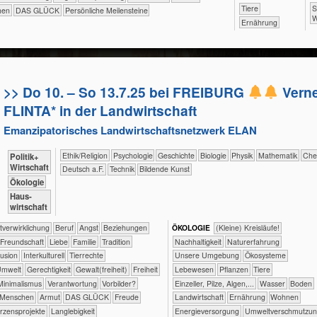
​
​​​​​​​​Tiere
hen
DAS GLÜCK
Persönliche Meilensteine
W
​​​​Ernährung
>> Do 10. – So 13.7.25 bei FREIBURG
Verne
FLINTA* in der Landwirtschaft
Emanzipatorisches Landwirtschaftsnetzwerk ELAN
​​​​​​​​​​Ethik/​Religion
​​​​​​​​​​Psychologie
​​​​​​​​Geschichte
​​​​​​​Biologie
​​​​​​​Physik
​​​​​​Mathematik
​​​​​C
​​​​​​​​​Politik+​
Wirtschaft
​​​Deutsch a.F.
​Technik
Bildende Kunst
​​​​​​​Ökologie
​Haus­
wirtschaft
​​​​​​​​​​​​​​​​​​​​​​​​Selbst­verwirklichung
​​​​​​​​​​​​​​​Beruf
​​​​​​​​​​​​​Angst
​​​​​​​​​​​​​Beziehungen
ÖKO​LOGIE
​​​​​​​​​​​​​​(Kleine) Kreisläufe!
​​​​​​​​​​​​Freundschaft
​​​​​​​​​​​​Liebe
​​​​​​​​​​​Familie
​​​​​​​​​​​Tradition
​​​​​​​​​​​​​​​Nachhaltigkeit
​​​​​​​​​​​​​Naturerfahrung
​​Inklusion
​​​​​​​​Interkulturell
​​​​​​​​Tierrechte
​​​​​​​​​​​​​Unsere Umgebung
​​​​​​​​​​​Ökosysteme
​​​​Umwelt
​​​​Gerechtigkeit
​​​​Gewalt(freiheit)
​​​Freiheit
​​​​​​​​​Lebewesen
​​​​​​​​​Pflanzen
​​​​​​​​Tiere
​​Minimalismus
​​Verantwortung
​​Vorbilder?
​​​​​​​Einzeller, Pilze, Algen,...
​​​​​​Wasser
​​​​​Boden
 Menschen
Armut
DAS GLÜCK
Freude
​​​​​Landwirtschaft
​​​​Ernährung
​​​​Wohnen
rzensprojekte
Langlebigkeit
​​​Energieversorgung
​​Umweltverschmutzu