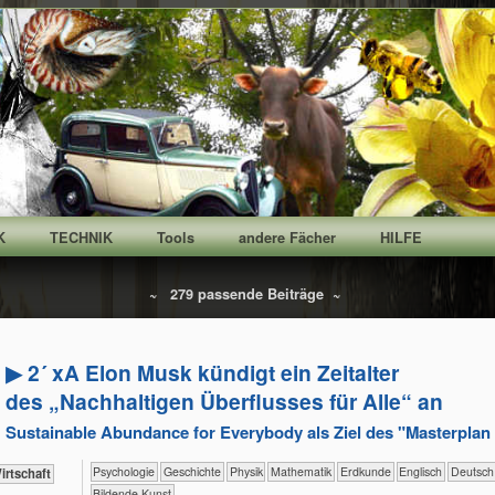
K
TECHNIK
Tools
andere Fächer
HILFE
~ 279 passende Beiträge ~
▶ 2´ xA Elon Musk kündigt ein Zeitalter
des „Nachhaltigen Überflusses für Alle“ an
Sustainable Abundance for Everybody als Ziel des "Masterpla
​​​​​​​​​​Psychologie
​​​​​​​​Geschichte
​​​​​​​Physik
​​​​​​Mathematik
​​​​​Erdkunde
​​​​Englisch
​​​Deutsch
ik+​Wirtschaft
Bildende Kunst