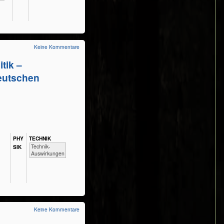
Keine Kommentare
tik –
deutschen
PHY​
TECH​NIK
​​​​​​Technik-
SIK
Auswirkungen
Keine Kommentare