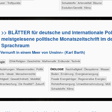
ueer
Treffpunkte
​Schadstoffe
Artenvielfalt
Bäume
Evolution/Genetik
Klima
>> BLÄTTER für deutsche und internationale Poli
meistgelesene politische Monatszeitschrift im 
Sprachraum
r Vernunft in einem Meer von Unsinn« (Karl Barth)
​​​​​​​​​​Ethik/​Religion
​​​​​​​​Geschichte
​​​​​​Mathematik
​​​​​Erdkunde
​Technik
ologie
​​​​​​​​​​​​Beziehungen
​​​​​​​​​Massenmedien
​​​​​​​​​Politik
ÖKO​LOGIE
​​​​​​​​​​​​​​​Nachhaltigkeit
​​​​​​​​​​​Ökosysteme
​​​​​​Wasser
​​​​​Werte / Ideale
​​​​​​​Menschenrechte
​​​​​Boden
​​​​Ernährung
​​​Energieversorgung
echtigkeit
​​​​Gewalt(freiheit)
​​​Mobilität
​​​Fossile Energieträger
​​​Regenerative Energien
​​Verantwortung
​Die Realität?
​Zukunft
​​Rohstoffversorgung
​​Umweltverschmutzung
​Müll
​Schadstoffe
Klima