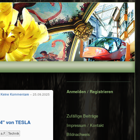
Secondary
Sidebar
Anmelden / Registrieren
Keine Kommentare
– 25.09.2025
Zufällige Beiträge
n 4" von TESLA
Impressum / Kontakt
 a.F.
​Technik
Bildnachweis