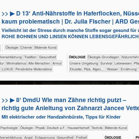
>> ▶ D 13′ Anti-Nährstoffe in Haferflocken, Nü
kaum problematisch | Dr. Julia Fischer | ARD G
Vielleicht ist der Stress durch manche Stoffe sogar gesund für 
ROHE BOHNEN UND LINSEN KÖNNEN LEBENSGEFÄHRLICH 
​​​​​​​​Ökologie
​​​​​Chemie
Bildende Kunst
​​​​​​​​​​​​​​​​​​​​​​​​Selbst­verwirklichung
​​​​​​​​​​​Tradition
​​​​​​Gesundheit
ÖKO​LOGIE
​​​​​​​​​​​​​​​​Ökologie-Grundlagen
​​​​​​​​​​​​​Naturer
ltur
​​Minimalismus
Alte Menschen
Armut
​​​​​​​​​​​​​Unsere Umgebung
​​​​​​​​​​​​Survival
​​​​​​​​​Lebewesen
​​​​​​
LUXUS
Persönliche Meilensteine
​​​​​​​Einzeller, Pilze, Algen,...
​​​​​​Wasser
​​​​Ernährung
>> ▶ 8′ DmdU Wie man Zähne richtig putzt –
richtig gute Anleitung von Zahnarzt Jancee Vett
Mit elektrischer oder Handzahnbürste, Tipps für Kinder
​​​​​​​​​​Psychologie
​​​​​​​​Ökologie
​​​​​​​Physik
​​​Deutsch a.F.
​Haus­wirtschaft
​Technik
Bildende Kunst
​​​​​​​​​​​​​​​​​​​​​​​​Selbst­verwirklichung
​​​​​​​​​​​​​Angst
​​​​​​​​​​​​​Entspannung
​​​​​​Gesundheit
​​​Freiheit
ÖKO​LOGIE
P