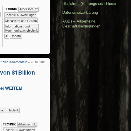
Disclaimer (Haftungsausschluss)
TECH​NIK
​​​​​​Arbeitsschutz
Datenschutzerklärung
​​​​​​Technik-Auswirkungen
AGBs – Allgemeine
​​​​Maschinen und Geräte
Geschäftsbedingungen
​​​Informations- und
Kommunikationstechnik
​​AI
Robotik
Keine Kommentare
– 25.09.2025
von $1Billion
bei WEITEM
h a.F.
​Technik
TECH​NIK
​​​​​​Arbeitsschutz
​​​​​​Technik-Auswirkungen