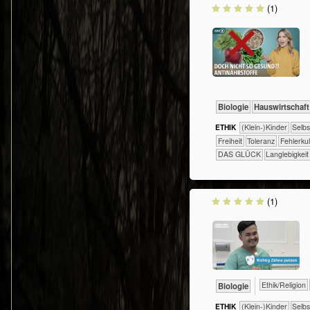
(1)
​​​​​​Biologie
​Haus­wirtschaft
ETHIK
(Klein-)Kinder
​​​​​​​​​​​​​​​​
​​​Freiheit
​​​Toleranz
​​Fehlerku
DAS GLÜCK
Langlebigkeit
(1)
​​​​​​​​​​Ethik/​Religion
​​​​​​Biologie
ETHIK
(Klein-)Kinder
​​​​​​​​​​​​​​​​