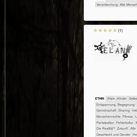
​​Verantwortung
Alte Mensc
(1)
ETHIK
(Klein-)Kinder
​​​​​​​​​​​​​​​​
​​​​​​​​​​​​​Entspannung
​​​​​​​​​​​​Begegnung
​​​​​​​​​​Gemeinschaft
​​​​​​​​​​Sharing
​​​​​​
​​​​​​​Menschenrechte
​​​​​Fitness
​
​​​Partizipation
​​Fehlerkultur
​Die Realität?
​Zukunft
Alte
Geschlecht und Gender
He