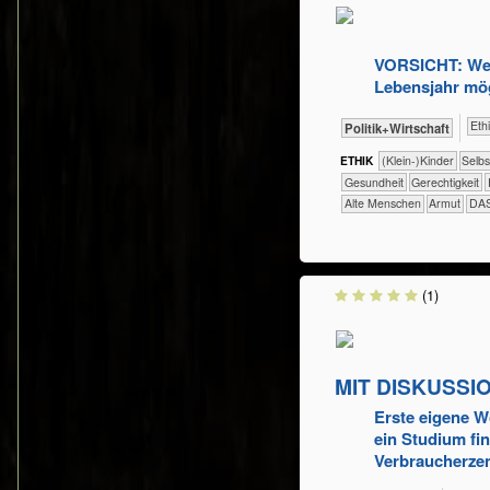
VORSICHT: Wech
Lebensjahr mög
​​​​​​​
​​​​​​​​​Politik+​Wirtschaft
ETHIK
(Klein-)Kinder
​​​​​​​​​​​​​​​​
​​​​​​Gesundheit
​​​​Gerechtigkeit
Alte Menschen
Armut
DA
(1)
MIT DISKUSSI
Erste eigene W
ein Studium fi
Verbraucherzen