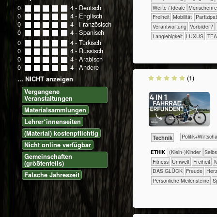
0
0
1
2
3
4
- Deutsch
​​​​​​​​Werte / Ideale
​​​​​​​Menschen
0
0
1
2
3
4
- Englisch
​​​Freiheit
​​​Mobilität
​​​Partizipa
0
0
1
2
3
4
- Französisch
​​Verantwortung
​​Vorbilder?
0
0
1
2
3
4
- Spanisch
Langlebigkeit
LUXUS
TE
0
0
1
2
3
4
- Türkisch
0
0
1
2
3
4
- Russisch
0
0
1
2
3
4
- Arabisch
0
0
1
2
3
4
- Andere
(1)
... NICHT anzeigen
Vergangene
Veranstaltungen
Materialsammlungen
Lehrer*innenseiten
(Material) kostenpflichtig
​​​​​​​​​Politik+​Wirtsch
​Technik
Nicht online verfügbar
ETHIK
(Klein-)Kinder
​​​​​​​​​​​​​​​​
Gemeinschaften
​​​​​Fitness
​​​​​Umwelt
​​​Freiheit
​
(größtenteils)
DAS GLÜCK
Freude
Herz
Falsche Jahreszeit
Persönliche Meilensteine
S