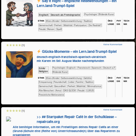
Say It Right – englische Redewendungen – ein
Lern.land-Trumpf-Spiel
​​​​​​​​​​Psychologie
Bildende Kunst
​​​Englisch
​​​Deutsch als Fremdsprache
ÖKO​
PHY​
TECH​
ETHIK
(Klein-)Kinder
​​​​​​​​​​​​​​​​​​​​​​​​​​​​​​​​​​​​​​​​Selbst­verwirklichung
​​​​​​​​​​​Tradition
LOGIE
SIK
NIK
​​​​​​​​​​Gemeinschaft
​​​Freiheit
​​​Mobilität
​​​Partizipation
​Die Realität?
Freude
Reisen
Spaß
Keine Kommentare
(1)
Glücks-Momente – ein Lern.land-Trumpf-Spiel
deutsch-englisch-französisch-spanisch-ukrainisch
mit Karten im Stil August Macke nachempfunden
​​​​​​​​​​Psychologie
​​​​Englisch
​​​​Französisch
​​​​Spanisch
​​​Deutsch a.F.
​​​​​​​​​​Ethik/​
Religion
Bildende Kunst
ÖKO​
PHY​
TECH​
ETHIK
(Klein-)Kinder
​​​​​​​​​​​​​​​​​​​​​​​​​​​​​​​​​​​​​​​​Selbst­verwirklichung
​​​​​​​​​​​​​​​Gefühle
LOGIE
SIK
NIK
​​​​​​​​​​​​​Entspannung
​​​​​​​​​​​​Freundschaft
​​​​​​​​​​​​Liebe
​​​​​​​​​​​Familie
​​​​​​​​​​​Tradition
​​​​​​​​​​Gemeinschaft
​​​​​​Gesundheit
​​​Freiheit
​​​Mobilität
​​Minimalismus
Alte Menschen
Armut
DAS GLÜCK
Freude
LUXUS
Persönliche Meilensteine
Keine Kommentare
(1)
>> ## Startpaket Repair Café in der Schulklasse –
repaircafe.org
Alle benötigte Information, um mit Freiwilligen deines Repair Cafés an einer
(Grund-)Schule eine (Reihe von) Unterrichtsstunde(n) über das Reparieren zu
organisieren