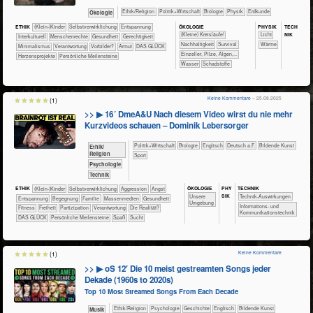
​​​​​​​​​​Ethik/​Religion
​​​​​​​​​Politik+​Wirtschaft
​​​​​​​Biologie
​​​​​​​Physik
​​​​​Erdkunde
​​​​​​​Ökologie
ÖKO​LOGIE
PHY​SIK
TECH​
ETHIK
(Klein-)Kinder
​​​​​​​​​​​​​​​​​​​​​​​​​​​​​​​​​​​​​​​​Selbst­verwirklichung
​​​​​​​​​​​​​Entspannung
NIK
​​​​​​​​​​​​​​(Kleine) Kreisläufe!
​​​​​Licht
​​​​​​​​Interkulturell
​​​​​​​Menschenrechte
​​​​​​Gesundheit
​​​​Gerechtigkeit
​​​​​​​​​​​​​​​Nachhaltigkeit
​​​​​​​​​​​​Survival
​​​​​Wärme
​​Minimalismus
​​Verantwortung
​​Vorbilder?
Armut
DAS GLÜCK
​​​​​​​Einzeller, Pilze, Algen,...
Herzensprojekte
Persönliche Meilensteine
​​​​​​Wasser
​Schadstoffe
Keine Kommentare
– 25.08.2025
(1)
>> ▶ 16´ DmeA&U Nach diesem Video wirst du nie mehr
Kurzvideos schauen – Dominik Lebersorger
​​​​​​​​​Politik+​Wirtschaft
​​​​​​​Biologie
​​​​Englisch
​​​Deutsch a.F.
Bildende Kunst
​​​​​​​​​​Ethik/​
Religion
Sport
​​​​​​​​​​Psychologie
​Technik
ÖKO​LOGIE
PHY​
TECH​NIK
ETHIK
(Klein-)Kinder
​​​​​​​​​​​​​​​​​​​​​​​​​​​​​​​​​​​​​​​​Selbst­verwirklichung
​​​​​​​​​​​​​Aggression
​​​​​​​​​​​​​Angst
SIK
​​​​​​​​​​​​​Unsere
​​​​​​Technik-Auswirkungen
​​​​​​​​​​​​​Entspannung
​​​​​​​​​​​​Begegnung
​​​​​​​​​​​Familie
​​​​​​​​​Massenmedien
​​​​​​Gesundheit
Umgebung
​​​Informations- und
​​​​​Fitness
​​​Freiheit
​​​Partizipation
​​Verantwortung
​Die Realität?
Kommunikationstechnik
DAS GLÜCK
Persönliche Meilensteine
Spaß
Sucht
Keine Kommentare
(1)
>> ▶ oS 12′ Die 10 meist gestreamten Songs jeder
Dekade (1960s to 2020s)
Top 10 Most Streamed Songs From Each Decade
​​​​​​​​​​Ethik/​Religion
​​​​​​​​​​Psychologie
​​​​​​​​Geschichte
​​​​Englisch
Bildende Kunst
Musik