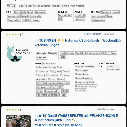
​​​​​​​​​​Ethik/​Religion
​​​​​​​​​Politik+​Wirtschaft
​​​​​​​​Ökologie
​​​​​​​Physik
​Haus­wirtschaft
​Technik
ÖKO​LOGIE
PHY​SIK
ETHIK
(Klein-)Kinder
​​​​​​​​​​​​​​​Beruf
​​​​​​​​​​​​Begegnung
TECH​NIK
​​​​​​​​​Werkstoffe
​​​​​​​Fahrrad
​​​​​​​​​​​​​​​Nachhaltigkeit
​​​Elektrizität
​​​​​​​​​​Gemeinschaft
​​​​​Umwelt
​​Fehlerkultur
​​​​Maschinen und Geräte
​Müll
​​​Mechanik
​​Verantwortung
​​Vorbilder?
Freude
Aufbewahrung
Keine Kommentare
– 25.08.2025
(1)
>> TÜBINGEN
Naturpark Schönbuch – Wöchentlich
Veranstaltungen!
​​​​​​​​​​Ethik/​Religion
​​​​​​​​​​Psychologie
​​​Deutsch a.F.
Bildende Kunst
​​​​​​​Ökologie
​​​​​​Biologie
Sport
​​​​Erdkunde
ÖKO​LOGIE
PHY​
TECH​NIK
ETHIK
(Klein-)Kinder
SIK
​​​​​​​​​​​​​​​​Ökologie-Grundlagen
​​​​​​Technik-
​​​​​​​​​​​​​​​​​​​​​​​​​​​​​​​​​​​​​​​​Selbst­verwirklichung
​​​​​​​​​​​​​​​Beruf
Auswirkungen
​​​​​​​​​​​​​​​Nachhaltigkeit
​​​​​​​​​​​​​Entspannung
​​​​​​​​​​​​Begegnung
​​​​​​​​​​​Familie
​​​​​​​​​​​​​Naturerfahrung
​​​​​​​​​​​Tradition
​​​​​​​​​​Gemeinschaft
​​​​​​​​Tierrechte
​​​​​​​​​​​​​Unsere Umgebung
​​​​​​Gesundheit
​​​​​Fitness
​​​​​Umwelt
​​​​​​​​​​​Ökosysteme
​​​​​​​​​​Wald
​​​Freiheit
​​Minimalismus
​​Vorbilder?
​​Umweltverschmutzung
Alte Menschen
DAS GLÜCK
Artenvielfalt
Freude
Herzensprojekte
LUXUS
Persönliche Meilensteine
Spaß
Keine Kommentare
(1)
>> ▶ 10′ DmdU WASSERFILTER mit PFLANZENKOHLE
selber bauen [Anleitung
]
Youtuber Keep It Green (30.000 Abos)