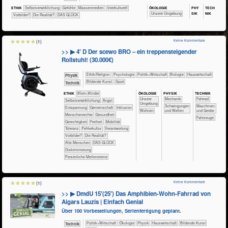
ÖKO​LOGIE
PHY​
TECH​
ETHIK
​​​​​​​​​​​​​​​​​​​​​​​​​​​​​​​​​​​​​​​​Selbst­verwirklichung
​​​​​​​​​​​​​​​Gefühle
​​​​​​​​​Massenmedien
​​​​​​​​Interkulturell
SIK
NIK
​​​​​​​​​​​​​Unsere Umgebung
​​Vorbilder?
​Die Realität?
DAS GLÜCK
Keine Kommentare
(1)
>> ▶ 4′ D Der scewo BRO – ein treppensteigender
Rollstuhl! (30.000€)
​​​​​​​​​​Ethik/​Religion
​​​​​​​​​​Psychologie
​​​​​​​​​Politik+​Wirtschaft
​​​​​​​Biologie
​Haus­wirtschaft
​​​​​​Physik
Bildende Kunst
Sport
​Technik
ÖKO​LOGIE
PHY​SIK
TECH​NIK
ETHIK
(Klein-)Kinder
​​​​​​​​​​​​​Unsere
​​​Mechanik
​​​​​​​Fahrrad
​​​​​​​​​​​​​​​​​​​​​​​​​​​​​​​​​​​​​​​​Selbst­verwirklichung
​​​​​​​​​​​​​Angst
Umgebung
​Schwingungen
​​​​Maschinen
​​​​​​​​​​​​​Entspannung
​​​​​​​​​​Gemeinschaft
​​​​​​​​Inklusion
​​​​Wohnen
und Wellen
und Geräte
​​​​​​​Menschenrechte
​​​​​​Gesundheit
​Fahrzeuge
​​​​Gerechtigkeit
​​​Freiheit
​​​Mobilität
​​​Toleranz
​​Fehlerkultur
​​Verantwortung
​​Vorbilder?
​Die Realität?
Alte Menschen
DAS GLÜCK
Diskriminierung
Persönliche Meilensteine
Keine Kommentare
(1)
>> ▶ DmdU 15′(25′) Das Amphibien-Wohn-Fahrrad von
Aigars Lauzis | Einfach Genial
Über 100 Vorbestellungen, Serienfertigung geplant.
​​​​​​​​​Politik+​Wirtschaft
​​​​​​​​Ökologie
​​​​​​​Physik
​Haus­wirtschaft
Bildende Kunst
​Technik