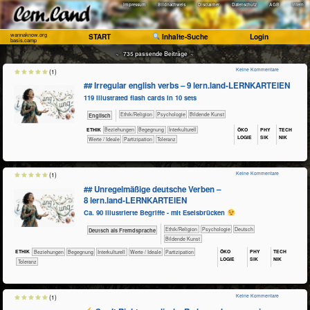
Impressum
Bildnachweis
Disclaimer
Datenschutz
AGB
Intern
wannaknow.org
START
Inhalte-Suche
Login
basis.camp
~ 735 passende Beiträge ~
Keine Kommentare
(1)
## Irregular english verbs – 9 lern.land‑LERNKARTEIEN
119 illustrated flash cards in 10 sets
​​​​​​​​​​Ethik/​Religion
​​​​​​​​​​Psychologie
Bildende Kunst
​​​Englisch
ÖKO​
PHY​
TECH​
ETHIK
​​​​​​​​​​​​​Beziehungen
​​​​​​​​​​​​Begegnung
​​​​​​​​Interkulturell
LOGIE
SIK
NIK
​​​​​​​​Werte / Ideale
​​​Partizipation
​​​Toleranz
Keine Kommentare
(1)
## Unregelmäßige deutsche Verben –
8 lern.land‑LERNKARTEIEN
Ca. 90 illustrierte Begriffe - mit Eselsbrücken
​​​​​​​​​​Ethik/​Religion
​​​​​​​​​​Psychologie
​​​​Deutsch
​​​Deutsch als Fremdsprache
Bildende Kunst
ÖKO​
PHY​
TECH​
ETHIK
​​​​​​​​​​​​​Beziehungen
​​​​​​​​​​​​Begegnung
​​​​​​​​Interkulturell
​​​​​​​​Werte / Ideale
​​​Partizipation
LOGIE
SIK
NIK
​​​Toleranz
Keine Kommentare
(1)