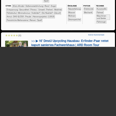
Sport
ÖKO​LOGIE
PHY​SIK
TECH​NIK
ETHIK
(Klein-)Kinder
​​​​​​​​​​​​​​​​​​​​​​​​​​​​​​​​​​​​​​​​Selbst­verwirklichung
​​​​​​​​​​​​​​​Beruf
​​​​​​​​​​​​​Angst
​​​​​​​​​​​​​Naturerfahrung
​​​Elektrizität
​​​​​​​​Kunststoffe
​​​​​​​​​​​​​Entspannung
​​​​​​Gesundheit
​​​​​Fitness
​​​​​Umwelt
​​​Freiheit
​​​Mobilität
​​​​​​Wasser
​​​Mechanik
​​​​​​​Fahrrad
​​Fehlerkultur
​​Minimalismus
​​Vorbilder?
​Die Realität?
​Zukunft
​​​​Wohnen
​​​​Maschinen
Armut
DAS GLÜCK
Freude
Herzensprojekte
LUXUS
und Geräte
​​​Stromspeicher
Persönliche Meilensteine
Reisen
Spaß
​Fahrzeuge
Keine Kommentare
(1)
>> ▶ 16′ DmxU Upcycling Hausbau: Erfinder-Paar rettet
kaputt saniertes Fachwerkhaus | ARD Room Tour