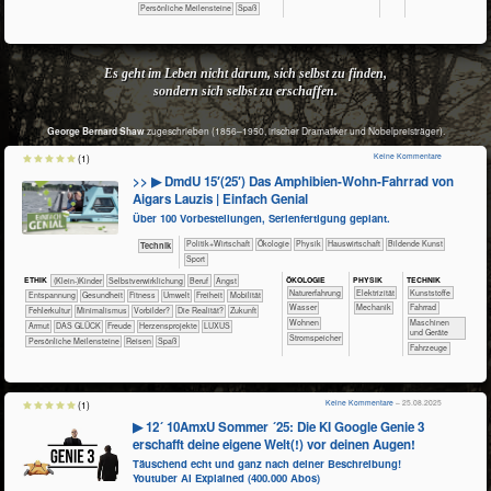
Persönliche Meilensteine
Spaß
Es geht im Leben nicht darum, sich selbst zu finden,
sondern sich selbst zu erschaffen.
George Bernard Shaw
zugeschrieben (1856–1950, irischer Dramatiker und Nobelpreisträger).
Keine Kommentare
(1)
>> ▶ DmdU 15′(25′) Das Amphibien-Wohn-Fahrrad von
Aigars Lauzis | Einfach Genial
Über 100 Vorbestellungen, Serienfertigung geplant.
​​​​​​​​​Politik+​Wirtschaft
​​​​​​​​Ökologie
​​​​​​​Physik
​Haus­wirtschaft
Bildende Kunst
​Technik
Sport
ÖKO​LOGIE
PHY​SIK
TECH​NIK
ETHIK
(Klein-)Kinder
​​​​​​​​​​​​​​​​​​​​​​​​​​​​​​​​​​​​​​​​Selbst­verwirklichung
​​​​​​​​​​​​​​​Beruf
​​​​​​​​​​​​​Angst
​​​​​​​​​​​​​Naturerfahrung
​​​Elektrizität
​​​​​​​​Kunststoffe
​​​​​​​​​​​​​Entspannung
​​​​​​Gesundheit
​​​​​Fitness
​​​​​Umwelt
​​​Freiheit
​​​Mobilität
​​​​​​Wasser
​​​Mechanik
​​​​​​​Fahrrad
​​Fehlerkultur
​​Minimalismus
​​Vorbilder?
​Die Realität?
​Zukunft
​​​​Wohnen
​​​​Maschinen
Armut
DAS GLÜCK
Freude
Herzensprojekte
LUXUS
und Geräte
​​​Stromspeicher
Persönliche Meilensteine
Reisen
Spaß
​Fahrzeuge
Keine Kommentare
– 25.08.2025
(1)
▶ 12´ 10AmxU Sommer ´25: Die KI Google Genie 3
erschafft deine eigene Welt(!) vor deinen Augen!
Täuschend echt und ganz nach deiner Beschreibung!
Youtuber AI Explained (400.000 Abos)