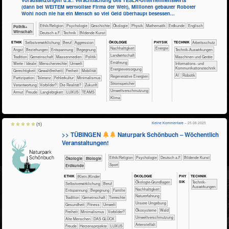
Voraussetzungen u.a.: Verachtfachung des TESLA-Unternehmenswerts
(dann bei WEITEM wertvollste Firma der Welt), Millionen gebauter Roboter
Wohl noch nie hat ein Mensch so viel Geld überhaupt besessen...
​​​​​​​​​​Ethik/​Religion
​​​​​​​​​​Psychologie
​​​​​​​​Geschichte
​​​​​​​​Ökologie
​​​​​​​Physik
​​​​​​Mathematik
​​​​​Erdkunde
​​​​Englisch
​​​​​​​​​Politik+​
Wirtschaft
​​​Deutsch a.F.
​Technik
Bildende Kunst
ÖKO​LOGIE
PHY​SIK
ETHIK
​​​​​​​​​​​​​​​​​​​​​​​​​​​​​​​​​​​​​​​​Selbst­verwirklichung
​​​​​​​​​​​​​​​Beruf
​​​​​​​​​​​​​Aggression
TECH​NIK
​​​​​​Arbeitsschutz
​​​​​​​​​​​​​​​Nachhaltigkeit
​​Energie
​​​​​​​​​​​​​Angst
​​​​​​​​​​​​​Beziehungen
​​​​​​​​​​​​​Entspannung
​​​​​​​​​​​​Begegnung
​​​​​​Technik-Auswirkungen
​​​​​Landwirtschaft
​​​​​​​​​​​Tradition
​​​​​​​​​​Gemeinschaft
​​​​​​​​​Massenmedien
​​​​​​​​​Politik
​​​​Maschinen und Geräte
​​​​Ernährung
​​​​​​​​Werte / Ideale
​​​​​​​Menschenrechte
​​​​​Umwelt
​​​Informations- und
Kommunikationstechnik
​​​Energieversorgung
​​​​Gerechtigkeit
​​​​Gewalt(freiheit)
​​​Freiheit
​​​Mobilität
​​AI
Robotik
​​​Regenerative Energien
​​​Partizipation
​​​Toleranz
​​Fehlerkultur
​​Minimalismus
​​​Stromspeicher
​​Verantwortung
​​Vorbilder?
​Die Realität?
​Zukunft
​​Umweltverschmutzung
Armut
Freude
Langlebigkeit
LUXUS
TEAMS
Klima
Keine Kommentare
– 25.08.2025
(1)
>> TÜBINGEN
Naturpark Schönbuch – Wöchentlich
Veranstaltungen!
​​​​​​​​​​Ethik/​Religion
​​​​​​​​​​Psychologie
​​​Deutsch a.F.
Bildende Kunst
​​​​​​​Ökologie
​​​​​​Biologie
Sport
​​​​Erdkunde
ÖKO​LOGIE
PHY​
TECH​NIK
ETHIK
(Klein-)Kinder
SIK
​​​​​​​​​​​​​​​​Ökologie-Grundlagen
​​​​​​Technik-
​​​​​​​​​​​​​​​​​​​​​​​​​​​​​​​​​​​​​​​​Selbst­verwirklichung
​​​​​​​​​​​​​​​Beruf
Auswirkungen
​​​​​​​​​​​​​​​Nachhaltigkeit
​​​​​​​​​​​​​Entspannung
​​​​​​​​​​​​Begegnung
​​​​​​​​​​​Familie
​​​​​​​​​​​​​Naturerfahrung
​​​​​​​​​​​Tradition
​​​​​​​​​​Gemeinschaft
​​​​​​​​Tierrechte
​​​​​​​​​​​​​Unsere Umgebung
​​​​​​Gesundheit
​​​​​Fitness
​​​​​Umwelt
​​​​​​​​​​​Ökosysteme
​​​​​​​​​​Wald
​​​Freiheit
​​Minimalismus
​​Vorbilder?
​​Umweltverschmutzung
Alte Menschen
DAS GLÜCK
Artenvielfalt
Freude
Herzensprojekte
LUXUS