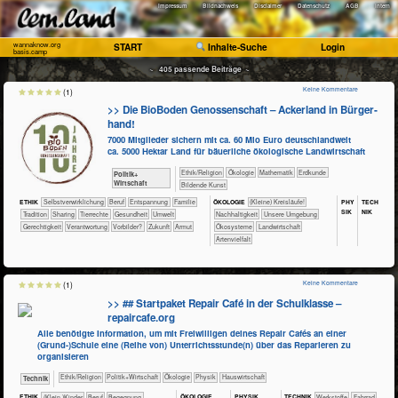
Impressum
Bildnachweis
Disclaimer
Datenschutz
AGB
Intern
wannaknow.org
START
Inhalte-Suche
Login
basis.camp
~ 405 passende Beiträge ~
Keine Kommentare
(1)
>> Die BioBoden Genossenschaft – Acker­land in Bür­ger­
hand!
7000 Mitglieder sichern mit ca. 60 Mio Euro deutschlandweit
ca. 5000 Hektar Land für bäuerliche ökologische Landwirtschaft
​​​​​​​​​​Ethik/​Religion
​​​​​​​​Ökologie
​​​​​​Mathematik
​​​​​Erdkunde
​​​​​​​​​Politik+​
Wirtschaft
Bildende Kunst
PHY​
TECH​
ETHIK
​​​​​​​​​​​​​​​​​​​​​​​​​​​​​​​​​​​​​​​​Selbst­verwirklichung
​​​​​​​​​​​​​​​Beruf
​​​​​​​​​​​​​Entspannung
​​​​​​​​​​​Familie
ÖKO​LOGIE
​​​​​​​​​​​​​​(Kleine) Kreisläufe!
SIK
NIK
​​​​​​​​​​​Tradition
​​​​​​​​​​Sharing
​​​​​​​​Tierrechte
​​​​​​Gesundheit
​​​​​Umwelt
​​​​​​​​​​​​​​​Nachhaltigkeit
​​​​​​​​​​​​​Unsere Umgebung
​​​​Gerechtigkeit
​​Verantwortung
​​Vorbilder?
​Zukunft
Armut
​​​​​​​​​​​Ökosysteme
​​​​​Landwirtschaft
Artenvielfalt
Keine Kommentare
(1)
>> ## Startpaket Repair Café in der Schulklasse –
repaircafe.org
Alle benötigte Information, um mit Freiwilligen deines Repair Cafés an einer
(Grund-)Schule eine (Reihe von) Unterrichtsstunde(n) über das Reparieren zu
organisieren
​​​​​​​​​​Ethik/​Religion
​​​​​​​​​Politik+​Wirtschaft
​​​​​​​​Ökologie
​​​​​​​Physik
​Haus­wirtschaft
​Technik
ÖKO​LOGIE
PHY​SIK
ETHIK
(Klein-)Kinder
​​​​​​​​​​​​​​​Beruf
​​​​​​​​​​​​Begegnung
TECH​NIK
​​​​​​​​​Werkstoffe
​​​​​​​Fahrrad