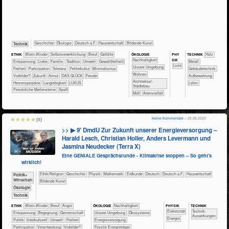
​​​​​​​​Geschichte
​​​​​​​​Ökologie
​​​Deutsch a.F.
​Haus­wirtschaft
Bildende Kunst
​Technik
ÖKO​LOGIE
PHY​
ETHIK
(Klein-)Kinder
​​​​​​​​​​​​​​​​​​​​​​​​​​​​​​​​​​​​​​​​Selbst­verwirklichung
​​​​​​​​​​​​​​​Beruf
​​​​​​​​​​​​​​​Gefühle
TECH​NIK
​​​​​​​​Holz
SIK
​​​​​​​​​​​​​​​Nachhaltigkeit
​​​​​​​​​​​​​Entspannung
​​​​​​​​​​​​Liebe
​​​​​​​​​​​Familie
​​​​​​​​​​​Tradition
​​​​​Umwelt
​​​​Gewalt(freiheit)
​​​​​​​​Metall
​​​​​Licht
​​​​​​​​​​​​​Unsere Umgebung
​​​Freiheit
​​​Partizipation
​​​Toleranz
​​Fehlerkultur
​​Minimalismus
​​​​​Gebäudetechnik
​​​​Wohnen
​​Vorbilder?
​Zukunft
Armut
DAS GLÜCK
Freude
Aufbewahrung
​​​Architektur/­
Herzensprojekte
Langlebigkeit
LUXUS
Lehm
Städtebau
Persönliche Meilensteine
Spaß
​Müll
Artenvielfalt
Keine Kommentare
– 25.08.2025
(1)
>> ▶ 9′ DmdU Zur Zukunft unserer Energieversorgung –
Harald Lesch, Christian Holler, Anders Levermann und
Jasmina Neudecker (Terra X)
Eine GENIALE Gesprächsrunde - Klimakrise stoppen – So geht's
wirklich!
​​​​​​​​​​Ethik/​Religion
​​​​​​​​Geschichte
​​​​​​​Physik
​​​​​​Mathematik
​​​​​Erdkunde
​​​​Deutsch
​​​Deutsch a.F.
​Haus­wirtschaft
​​​​​​​​​Politik+​
Wirtschaft
Bildende Kunst
​​​​​​​Ökologie
​Technik
PHY​SIK
TECH​NIK
ETHIK
(Klein-)Kinder
​​​​​​​​​​​​​​​Beruf
​​​​​​​​​​​​​Angst
ÖKO​LOGIE
​​​​​​​​​​​​​​​Nachhaltigkeit
​​​Elektrizität
​​​​​​Technik-
​​​​​​​​​​​​​Entspannung
​​​​​​​​​​​​Begegnung
​​​​​​​​​​Gemeinschaft
​​​​​​​​​​​​​Unsere Umgebung
​​​​​​​​​​​Ökosysteme
Auswirkungen
​​Energie
​​​​​​​​​Politik
​​​​​​​​Interkulturell
​​​​​Umwelt
​​​Freiheit
​​​Energieversorgung
​​​Partizipation
​​Verantwortung
​​Vorbilder?
​​​Fossile Energieträger