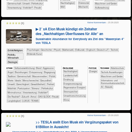
​​​​​​​​​​​​​​​Nachhaltigkeit
​​​Elektrizität
​​​​​​​​​​Gemeinschaft
​​​​​Umwelt
​​Fehlerkultur
​​​​Maschinen und Geräte
​Müll
​​​Mechanik
​​Verantwortung
​​Vorbilder?
Freude
Aufbewahrung
Keine Kommentare
– 25.09.2025
(1)
▶ 2´ xA Elon Musk kündigt ein Zeitalter
des „Nachhaltigen Überflusses für Alle“ an
Sustainable Abundance for Everybody als Ziel des "Masterplan 4"
von TESLA
​​​​​​​​​​Psychologie
​​​​​​​​Geschichte
​​​​​​​Physik
​​​​​​Mathematik
​​​​​Erdkunde
​​​​Englisch
​​​Deutsch a.F.
​Technik
​​​​​​​​​​Ethik/​Religion
Bildende Kunst
​​​​​​​​​Politik+​
Wirtschaft
​​​​​​​Ökologie
ÖKO​LOGIE
PHY​SIK
ETHIK
​​​​​​​​​​​​​​​​​​​​​​​​​​​​​​​​​​​​​​​​Selbst­verwirklichung
​​​​​​​​​​​​​​​Beruf
​​​​​​​​​​​​​Aggression
TECH​NIK
​​​​​​Arbeitsschutz
​​​​​​​​​​​​​​​Nachhaltigkeit
​​Energie
​​​​​​​​​​​​​Angst
​​​​​​​​​​​​​Beziehungen
​​​​​​​​​​​​​Entspannung
​​​​​​​​​​​​Begegnung
​​​​​​Technik-Auswirkungen
​​​​​Landwirtschaft
​​​​​​​​​​​Tradition
​​​​​​​​​​Gemeinschaft
​​​​​​​​​Massenmedien
​​​​​​​​​Politik
​​​​Maschinen und Geräte
​​​​Ernährung
​​​​​​​​Werte / Ideale
​​​​​​​Menschenrechte
​​​​​​Gesundheit
​​​Informations- und
Kommunikationstechnik
​​​Energieversorgung
​​​​​Umwelt
​​​​Gerechtigkeit
​​​​Gewalt(freiheit)
​​​Freiheit
​​AI
Robotik
​​​Regenerative Energien
​​​Mobilität
​​​Partizipation
​​​Toleranz
​​Fehlerkultur
​​​Stromspeicher
​​Minimalismus
​​Verantwortung
​​Vorbilder?
​​Umweltverschmutzung
​Die Realität?
​Zukunft
Armut
DAS GLÜCK
Freude
Klima
Langlebigkeit
LUXUS
TEAMS
Keine Kommentare
– 25.09.2025
(1)
>> TESLA stellt Elon Musk ein Vergütungspaket von
$1Billion in Aussicht!