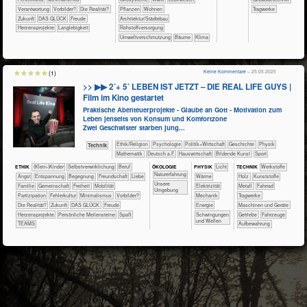
​​Verantwortung
​​Vorbilder?
​Die Realität?
​​​​​​​​​Pflanzen
​​​​Wohnen
​​​​​Tragwerke
​Zukunft
DAS GLÜCK
Freude
​​​Architektur/­Städtebau
Herzensprojekte
Langlebigkeit
​​Rohstoffversorgung
​​Umweltverschmutzung
Bäume
Klima
Keine Kommentare
– 25.05.2025
(1)
>> ▶▶ 2´+ 5´ LEBEN IST JETZT – DIE REAL LIFE GUYS |
Film im Kino gestartet
Praktische Abenteuerprojekte - Glaube an Gott - Motivation zum
Leben jenseits von Konsum und Komfortzone
Zwei Geschwister starben jung...
​​​​​​​​​​Ethik/​Religion
​​​​​​​​​​Psychologie
​​​​​​​​​Politik+​Wirtschaft
​​​​​​​​Geschichte
​​​​​​​Physik
​Technik
​​​​​​Mathematik
​​​Deutsch a.F.
​Haus­wirtschaft
Bildende Kunst
Sport
ÖKO​LOGIE
ETHIK
(Klein-)Kinder
​​​​​​​​​​​​​​​​​​​​​​​​​​​​​​​​​​​​​​​​Selbst­verwirklichung
​​​​​​​​​​​​​​​Beruf
PHY​SIK
​​​​​Licht
TECH​NIK
​​​​​​​​​Werkstoffe
​​​​​​​​​​​​​Naturerfahrung
​​​​​​​​​​​​​Angst
​​​​​​​​​​​​​Entspannung
​​​​​​​​​​​​Begegnung
​​​​​​​​​​​​Freundschaft
​​​​​​​​​​​​Liebe
​​​​​Wärme
​​​​​​​​Holz
​​​​​​​​Kunststoffe
​​​​​​​​​​​​​Unsere
​​​​​​​​​​​Familie
​​​​​​​​​​Gemeinschaft
​​​Freiheit
​​​Mobilität
​​​Elektrizität
​​​​​​​​Metall
​​​​​​​Fahrrad
Umgebung
​​​Partizipation
​​Fehlerkultur
​​Minimalismus
​​Vorbilder?
​​​Mechanik
​​​​​Tragwerke
​Die Realität?
​Zukunft
DAS GLÜCK
Freude
​​Energie
​​​​Maschinen und Geräte
Herzensprojekte
Persönliche Meilensteine
Spaß
​Schwingungen
​​Getriebe
​Fahrzeuge
und Wellen
TEAMS
Aufbewahrung
3