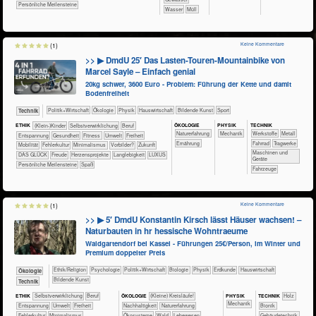
Persönliche Meilensteine
​​​​​​Wasser
​Müll
Keine Kommentare
(1)
>> ▶ DmdU 25′ Das Lasten-Touren-Mountainbike von
Marcel Sayle – Einfach genial
20kg schwer, 3600 Euro - Problem: Führung der Kette und damit
Bodenfreiheit
​​​​​​​​​Politik+​Wirtschaft
​​​​​​​​Ökologie
​​​​​​​Physik
​Haus­wirtschaft
Bildende Kunst
Sport
​Technik
ÖKO​LOGIE
PHY​SIK
TECH​NIK
ETHIK
(Klein-)Kinder
​​​​​​​​​​​​​​​​​​​​​​​​​​​​​​​​​​​​​​​​Selbst­verwirklichung
​​​​​​​​​​​​​​​Beruf
​​​​​​​​​​​​​Naturerfahrung
​​​Mechanik
​​​​​​​​​Werkstoffe
​​​​​​​​Metall
​​​​​​​​​​​​​Entspannung
​​​​​​Gesundheit
​​​​​Fitness
​​​​​Umwelt
​​​Freiheit
​​​​Ernährung
​​​​​​​Fahrrad
​​​​​Tragwerke
​​​Mobilität
​​Fehlerkultur
​​Minimalismus
​​Vorbilder?
​Zukunft
​​​​Maschinen und
DAS GLÜCK
Freude
Herzensprojekte
Langlebigkeit
LUXUS
Geräte
Persönliche Meilensteine
Spaß
​Fahrzeuge
Keine Kommentare
(1)
>> ▶ 5′ DmdU Konstantin Kirsch lässt Häuser wachsen! –
Naturbauten in hr hessische Wohntraeume
Waldgartendorf bei Kassel - Führungen 25€/Person, im Winter und
Premium doppelter Preis
​​​​​​​​​​Ethik/​Religion
​​​​​​​​​​Psychologie
​​​​​​​​​Politik+​Wirtschaft
​​​​​​​Biologie
​​​​​​​Physik
​​​​​Erdkunde
​Haus­wirtschaft
​​​​​​​Ökologie
Bildende Kunst
​Technik
PHY​SIK
ETHIK
​​​​​​​​​​​​​​​​​​​​​​​​​​​​​​​​​​​​​​​​Selbst­verwirklichung
​​​​​​​​​​​​​​​Beruf
ÖKO​LOGIE
​​​​​​​​​​​​​​(Kleine) Kreisläufe!
TECH​NIK
​​​​​​​​Holz
​​​Mechanik
​​​​​​​​​​​​​Entspannung
​​​​​Umwelt
​​​Freiheit
​​​​​​​​​​​​​​​Nachhaltigkeit
​​​​​​​​​​​​​Naturerfahrung
​​​​​​Bionik
​​Fehlerkultur
​​Minimalismus
​​​​​​​​​​​Ökosysteme
​​​​​​​​​​Wald
​​​​​​​​​Lebewesen
​​​​​Gebäudetechnik