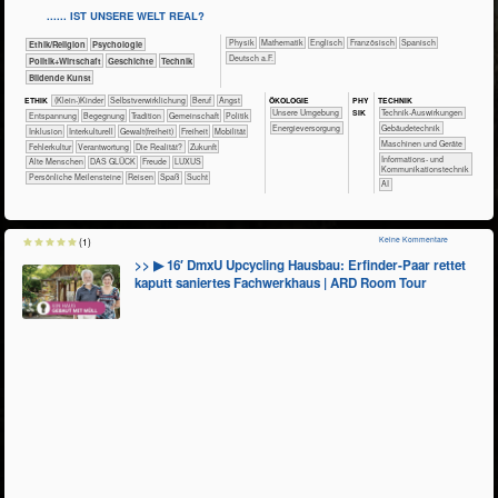
...... IST UNSERE WELT REAL?
​​​​​​​Physik
​​​​​​Mathematik
​​​​Englisch
​​​​Französisch
​​​​Spanisch
​​​​​​​​​​Ethik/​Religion
​​​​​​​​​​Psychologie
​​​Deutsch a.F.
​​​​​​​​​Politik+​Wirtschaft
​​​​​​​​Geschichte
​Technik
Bildende Kunst
ÖKO​LOGIE
PHY​
TECH​NIK
ETHIK
(Klein-)Kinder
​​​​​​​​​​​​​​​​​​​​​​​​​​​​​​​​​​​​​​​​Selbst­verwirklichung
​​​​​​​​​​​​​​​Beruf
​​​​​​​​​​​​​Angst
SIK
​​​​​​​​​​​​​Unsere Umgebung
​​​​​​Technik-Auswirkungen
​​​​​​​​​​​​​Entspannung
​​​​​​​​​​​​Begegnung
​​​​​​​​​​​Tradition
​​​​​​​​​​Gemeinschaft
​​​​​​​​​Politik
​​​Energieversorgung
​​​​​Gebäudetechnik
​​​​​​​​Inklusion
​​​​​​​​Interkulturell
​​​​Gewalt(freiheit)
​​​Freiheit
​​​Mobilität
​​​​Maschinen und Geräte
​​Fehlerkultur
​​Verantwortung
​Die Realität?
​Zukunft
​​​Informations- und
Alte Menschen
DAS GLÜCK
Freude
LUXUS
Kommunikationstechnik
Persönliche Meilensteine
Reisen
Spaß
Sucht
​​AI
Keine Kommentare
(1)
>> ▶ 16′ DmxU Upcycling Hausbau: Erfinder-Paar rettet
kaputt saniertes Fachwerkhaus | ARD Room Tour