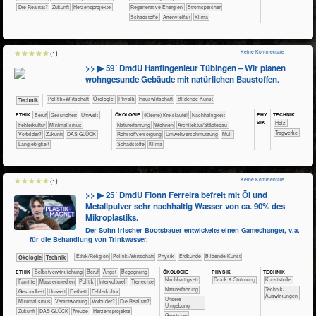
​Die Realität?
​Zukunft
Herzensprojekte
​​​Regenerative Energien
​​​Stromspeicher
​Schadstoffe
Artenvielfalt
Klima
Keine Kommentare
(1)
>> ▶ 59´ DmdU Hanfingenieur Tübingen – Wir planen
wohngesunde Gebäude mit natürlichen Baustoffen.
​​​​​​​​​Politik+​Wirtschaft
​​​​​​​​Ökologie
​​​​​​​Physik
​Haus­wirtschaft
Bildende Kunst
​Technik
PHY​
TECH​NIK
ETHIK
​​​​​​​​​​​​​​​Beruf
​​​​​​Gesundheit
​​​​​Umwelt
ÖKO​LOGIE
​​​​​​​​​​​​​​(Kleine) Kreisläufe!
​​​​​​​​​​​​​​​Nachhaltigkeit
SIK
​​​​​​​​Holz
​​Fehlerkultur
​​Minimalismus
​​​​​​​​​​​​​Naturerfahrung
​​​​Wohnen
​​​Architektur/­Städtebau
​​​​​Tragwerke
​​Vorbilder?
​Zukunft
DAS GLÜCK
​​Rohstoffversorgung
​​Umweltverschmutzung
​Müll
Langlebigkeit
​Schadstoffe
Klima
Keine Kommentare
(1)
>> ▶ 25´ DmdU Fionn Ferreira befreit mit Öl und
Metallpulver sehr nachhaltig Wasser von ca. 90% des
Mikroplastiks.
Der Sohn irischer Bootsbauer entwickelte einen Gamechanger, v.a.
für die Behandlung von Trinkwasser.
​​​​​​​​​​Ethik/​Religion
​​​​​​​​​Politik+​Wirtschaft
​​​​​​​Physik
​​​​​Erdkunde
Bildende Kunst
​​​​​​​Ökologie
​Technik
ÖKO​LOGIE
PHY​SIK
TECH​NIK
ETHIK
​​​​​​​​​​​​​​​​​​​​​​​​​​​​​​​​​​​​​​​​Selbst­verwirklichung
​​​​​​​​​​​​​​​Beruf
​​​​​​​​​​​​​Angst
​​​​​​​​​​​​Begegnung
​​​​​​​​​​​​​​​Nachhaltigkeit
Druck & Strömung
​​​​​​​​Kunststoffe
​​​​​​​​​​​Familie
​​​​​​​​​Massenmedien
​​​​​​​​​Politik
​​​​​​​​Interkulturell
​​​​​​​​Tierrechte
​​​​​​​​​​​​​Naturerfahrung
​​​​​​Technik-
​​​​​​Gesundheit
​​​​​Umwelt
​​​Freiheit
​​Fehlerkultur
Auswirkungen
​​​​​​​​​​​​​Unsere
​​Minimalismus
​​Verantwortung
​​Vorbilder?
​Die Realität?
Umgebung
​Zukunft
DAS GLÜCK
Freude
Herzensprojekte
​​​​​​​​​​Gewässer