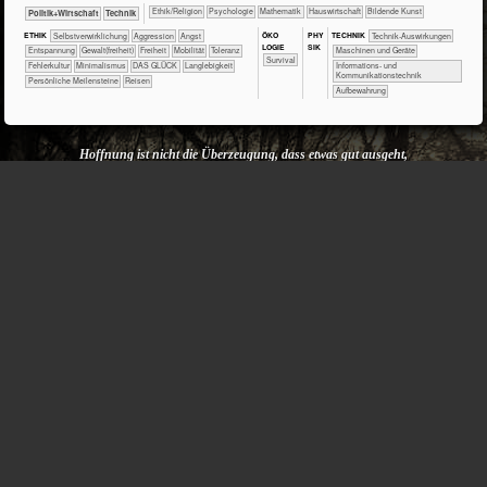
Ab
​​​​​​​​​​Ethik/​Religion
​​​​​​​​​​Psychologie
​​​​​​Mathematik
​Haus­wirtschaft
Bildende Kunst
​​​​​​​​​Politik+​Wirtschaft
​Technik
MS
Windows
ÖKO​
PHY​
ETHIK
​​​​​​​​​​​​​​​​​​​​​​​​​​​​​​​​​​​​​​​​Selbst­verwirklichung
​​​​​​​​​​​​​Aggression
​​​​​​​​​​​​​Angst
TECH​NIK
​​​​​​Technik-Auswirkungen
7
LOGIE
SIK
​​​​​​​​​​​​​Entspannung
​​​​Gewalt(freiheit)
​​​Freiheit
​​​Mobilität
​​​Toleranz
​​​​Maschinen und Geräte
gehen
​​​​​​​​​​​​Survival
durch
​​Fehlerkultur
​​Minimalismus
DAS GLÜCK
Langlebigkeit
​​​Informations- und
die
Kommunikationstechnik
Persönliche Meilensteine
Reisen
Laufwerks-
Aufbewahrung
Verschlüsselung
leicht
ALLE
DEINE
DATEN
Hoffnung ist nicht die Überzeugung, dass etwas gut ausgeht,
VERLOREN!
sondern die Gewissheit, dass etwas Sinn hat – egal, wie es ausgeht.
Václav Havel
Keine Kommentare
(1)
>> bambushuette.de – Eine tolle, bezahlbare, ganz
unkomplizierte Hängematte und mehr!
​​​​​​​​​​Psychologie
​​​​​​​​Ökologie
​​​​​​​Biologie
​​​​​​​Physik
​​​​​Erdkunde
​Haus­wirtschaft
​Technik
Bildende Kunst
Sport
ÖKO​LOGIE
PHY​SIK
TECH​NIK
ETHIK
(Klein-)Kinder
​​​​​​​​​​​​​​​​​​​​​​​​​​​​​​​​​​​​​​​​Selbst­verwirklichung
​​​​​​​​​​​​​Angst
​​​​​​​​​​​​​Entspannung
​​​​​​​​​​​​​Naturerfahrung
​​​Mechanik
​​​​​​​​Kunststoffe
​​​​​​​​​​​​Liebe
​​​​​​​​​​​Tradition
​​​​​​Gesundheit
​​​​​Fitness
​​​Freiheit
​​​Mobilität
​​​​​​​​​​​​Survival
​​​​​Tragwerke
​​Minimalismus
​​Vorbilder?
DAS GLÜCK
Freude
Langlebigkeit
​​​​Wohnen
LUXUS
Persönliche Meilensteine
Reisen
Spaß
Keine Kommentare
(1)
>> Faltblatt „MIT HITZE KEINE WITZE – WIE SCHÜTZEN
WIR UNS UND ANDERE?“