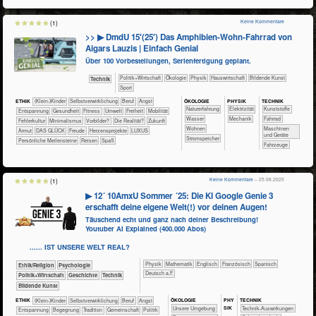
Keine Kommentare
(1)
>> ▶ DmdU 15′(25′) Das Amphibien-Wohn-Fahrrad von
Aigars Lauzis | Einfach Genial
Über 100 Vorbestellungen, Serienfertigung geplant.
​​​​​​​​​Politik+​Wirtschaft
​​​​​​​​Ökologie
​​​​​​​Physik
​Haus­wirtschaft
Bildende Kunst
​Technik
Sport
ÖKO​LOGIE
PHY​SIK
TECH​NIK
ETHIK
(Klein-)Kinder
​​​​​​​​​​​​​​​​​​​​​​​​​​​​​​​​​​​​​​​​Selbst­verwirklichung
​​​​​​​​​​​​​​​Beruf
​​​​​​​​​​​​​Angst
​​​​​​​​​​​​​Naturerfahrung
​​​Elektrizität
​​​​​​​​Kunststoffe
​​​​​​​​​​​​​Entspannung
​​​​​​Gesundheit
​​​​​Fitness
​​​​​Umwelt
​​​Freiheit
​​​Mobilität
​​​​​​Wasser
​​​Mechanik
​​​​​​​Fahrrad
​​Fehlerkultur
​​Minimalismus
​​Vorbilder?
​Die Realität?
​Zukunft
​​​​Wohnen
​​​​Maschinen
Armut
DAS GLÜCK
Freude
Herzensprojekte
LUXUS
und Geräte
​​​Stromspeicher
Persönliche Meilensteine
Reisen
Spaß
​Fahrzeuge
Keine Kommentare
– 25.08.2025
(1)
▶ 12´ 10AmxU Sommer ´25: Die KI Google Genie 3
erschafft deine eigene Welt(!) vor deinen Augen!
Täuschend echt und ganz nach deiner Beschreibung!
Youtuber AI Explained (400.000 Abos)
...... IST UNSERE WELT REAL?
​​​​​​​Physik
​​​​​​Mathematik
​​​​Englisch
​​​​Französisch
​​​​Spanisch
​​​​​​​​​​Ethik/​Religion
​​​​​​​​​​Psychologie
​​​Deutsch a.F.
​​​​​​​​​Politik+​Wirtschaft
​​​​​​​​Geschichte
​Technik
Bildende Kunst
ÖKO​LOGIE
PHY​
TECH​NIK
ETHIK
(Klein-)Kinder
​​​​​​​​​​​​​​​​​​​​​​​​​​​​​​​​​​​​​​​​Selbst­verwirklichung
​​​​​​​​​​​​​​​Beruf
​​​​​​​​​​​​​Angst
SIK
​​​​​​​​​​​​​Unsere Umgebung
​​​​​​Technik-Auswirkungen
​​​​​​​​​​​​​Entspannung
​​​​​​​​​​​​Begegnung
​​​​​​​​​​​Tradition
​​​​​​​​​​Gemeinschaft
​​​​​​​​​Politik