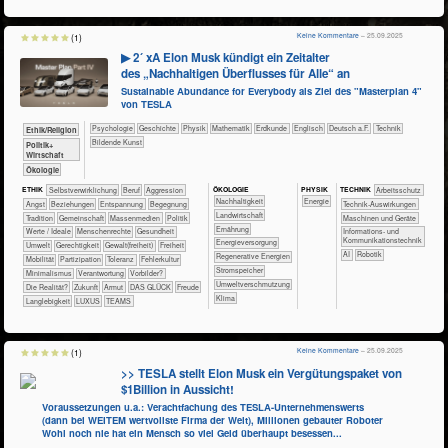
Keine Kommentare
– 25.09.2025
(1)
▶ 2´ xA Elon Musk kündigt ein Zeitalter
des „Nachhaltigen Überflusses für Alle“ an
Sustainable Abundance for Everybody als Ziel des "Masterplan 4"
von TESLA
​​​​​​​​​​Psychologie
​​​​​​​​Geschichte
​​​​​​​Physik
​​​​​​Mathematik
​​​​​Erdkunde
​​​​Englisch
​​​Deutsch a.F.
​Technik
​​​​​​​​​​Ethik/​Religion
Bildende Kunst
​​​​​​​​​Politik+​
Wirtschaft
​​​​​​​Ökologie
ÖKO​LOGIE
PHY​SIK
ETHIK
​​​​​​​​​​​​​​​​​​​​​​​​​​​​​​​​​​​​​​​​Selbst­verwirklichung
​​​​​​​​​​​​​​​Beruf
​​​​​​​​​​​​​Aggression
TECH​NIK
​​​​​​Arbeitsschutz
​​​​​​​​​​​​​​​Nachhaltigkeit
​​Energie
​​​​​​​​​​​​​Angst
​​​​​​​​​​​​​Beziehungen
​​​​​​​​​​​​​Entspannung
​​​​​​​​​​​​Begegnung
​​​​​​Technik-Auswirkungen
​​​​​Landwirtschaft
​​​​​​​​​​​Tradition
​​​​​​​​​​Gemeinschaft
​​​​​​​​​Massenmedien
​​​​​​​​​Politik
​​​​Maschinen und Geräte
​​​​Ernährung
​​​​​​​​Werte / Ideale
​​​​​​​Menschenrechte
​​​​​​Gesundheit
​​​Informations- und
Kommunikationstechnik
​​​Energieversorgung
​​​​​Umwelt
​​​​Gerechtigkeit
​​​​Gewalt(freiheit)
​​​Freiheit
​​AI
Robotik
​​​Regenerative Energien
​​​Mobilität
​​​Partizipation
​​​Toleranz
​​Fehlerkultur
​​​Stromspeicher
​​Minimalismus
​​Verantwortung
​​Vorbilder?
​​Umweltverschmutzung
​Die Realität?
​Zukunft
Armut
DAS GLÜCK
Freude
Klima
Langlebigkeit
LUXUS
TEAMS
Keine Kommentare
– 25.09.2025
(1)
>> TESLA stellt Elon Musk ein Vergütungspaket von
$1Billion in Aussicht!
Voraussetzungen u.a.: Verachtfachung des TESLA-Unternehmenswerts
(dann bei WEITEM wertvollste Firma der Welt), Millionen gebauter Roboter
Wohl noch nie hat ein Mensch so viel Geld überhaupt besessen...