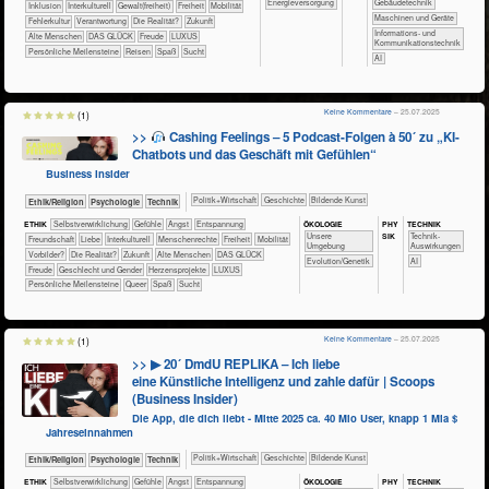
​​​Energieversorgung
​​​​​Gebäudetechnik
​​​​​​​​Inklusion
​​​​​​​​Interkulturell
​​​​Gewalt(freiheit)
​​​Freiheit
​​​Mobilität
​​​​Maschinen und Geräte
​​Fehlerkultur
​​Verantwortung
​Die Realität?
​Zukunft
​​​Informations- und
Alte Menschen
DAS GLÜCK
Freude
LUXUS
Kommunikationstechnik
Persönliche Meilensteine
Reisen
Spaß
Sucht
​​AI
Keine Kommentare
– 25.07.2025
(1)
>>
Cashing Feelings – 5 Podcast-Folgen à 50´ zu „KI-
Chatbots und das Geschäft mit Gefühlen“
Business Insider
​​​​​​​​​Politik+​Wirtschaft
​​​​​​​​Geschichte
Bildende Kunst
​​​​​​​​​​Ethik/​Religion
​​​​​​​​​​Psychologie
​Technik
ÖKO​LOGIE
PHY​
TECH​NIK
ETHIK
​​​​​​​​​​​​​​​​​​​​​​​​​​​​​​​​​​​​​​​​Selbst­verwirklichung
​​​​​​​​​​​​​​​Gefühle
​​​​​​​​​​​​​Angst
​​​​​​​​​​​​​Entspannung
SIK
​​​​​​​​​​​​​Unsere
​​​​​​Technik-
​​​​​​​​​​​​Freundschaft
​​​​​​​​​​​​Liebe
​​​​​​​​Interkulturell
​​​​​​​Menschenrechte
​​​Freiheit
​​​Mobilität
Umgebung
Auswirkungen
​​Vorbilder?
​Die Realität?
​Zukunft
Alte Menschen
DAS GLÜCK
Evolution/Genetik
​​AI
Freude
Geschlecht und Gender
Herzensprojekte
LUXUS
Persönliche Meilensteine
Queer
Spaß
Sucht
Keine Kommentare
– 25.07.2025
(1)
>> ▶ 20´ DmdU REPLIKA – Ich liebe
eine Künstliche Intelligenz und zahle dafür | Scoops
(Business Insider)
Die App, die dich liebt - Mitte 2025 ca. 40 Mio User, knapp 1 Mia $
Jahreseinnahmen
​​​​​​​​​Politik+​Wirtschaft
​​​​​​​​Geschichte
Bildende Kunst
​​​​​​​​​​Ethik/​Religion
​​​​​​​​​​Psychologie
​Technik
ÖKO​LOGIE
PHY​
TECH​NIK
ETHIK
​​​​​​​​​​​​​​​​​​​​​​​​​​​​​​​​​​​​​​​​Selbst­verwirklichung
​​​​​​​​​​​​​​​Gefühle
​​​​​​​​​​​​​Angst
​​​​​​​​​​​​​Entspannung