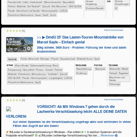
SIK
​​​​​​​​​​​​​Unsere
​​​​​​Technik-
​​​​​​​​​​​​Freundschaft
​​​​​​​​​​​​Liebe
​​​​​​​​Interkulturell
​​​​​​​Menschenrechte
​​​​​​Gesundheit
Umgebung
Auswirkungen
​​​Freiheit
​​​Mobilität
​Die Realität?
​Zukunft
Alte Menschen
DAS GLÜCK
Evolution/Genetik
​​AI
Freude
Geschlecht und Gender
Herzensprojekte
LUXUS
Persönliche Meilensteine
Queer
Spaß
Sucht
Keine Kommentare
(1)
>> ▶ DmdU 25′ Das Lasten-Touren-Mountainbike von
Marcel Sayle – Einfach genial
20kg schwer, 3600 Euro - Problem: Führung der Kette und damit
Bodenfreiheit
​​​​​​​​​Politik+​Wirtschaft
​​​​​​​​Ökologie
​​​​​​​Physik
​Haus­wirtschaft
Bildende Kunst
Sport
​Technik
ÖKO​LOGIE
PHY​SIK
TECH​NIK
ETHIK
(Klein-)Kinder
​​​​​​​​​​​​​​​​​​​​​​​​​​​​​​​​​​​​​​​​Selbst­verwirklichung
​​​​​​​​​​​​​​​Beruf
​​​​​​​​​​​​​Naturerfahrung
​​​Mechanik
​​​​​​​​​Werkstoffe
​​​​​​​​Metall
​​​​​​​​​​​​​Entspannung
​​​​​​Gesundheit
​​​​​Fitness
​​​​​Umwelt
​​​Freiheit
​​​​Ernährung
​​​​​​​Fahrrad
​​​​​Tragwerke
​​​Mobilität
​​Fehlerkultur
​​Minimalismus
​​Vorbilder?
​Zukunft
​​​​Maschinen und
DAS GLÜCK
Freude
Herzensprojekte
Langlebigkeit
LUXUS
Geräte
Persönliche Meilensteine
Spaß
​Fahrzeuge
Keine Kommentare
(1)
VORSICHT! Ab MS Windows 7 gehen durch die
Laufwerks-Verschlüsselung leicht ALLE DEINE DATEN
VERLOREN!
Auf vielen Systemen ist die Verschlüsselung ungefragt aktiv und verhindert in vielen
Fällen den Zugriff auf alle Daten!
BitLocker & Geräteverschlüsselung in Windows – Klar erklärt
1. In welchen Systemen wird die
VORSICHT!
Festplatte verschlüsselt?
a) BitLocker (vollwertige Verschlüsselung) Nur bei:…
Weiterlesen