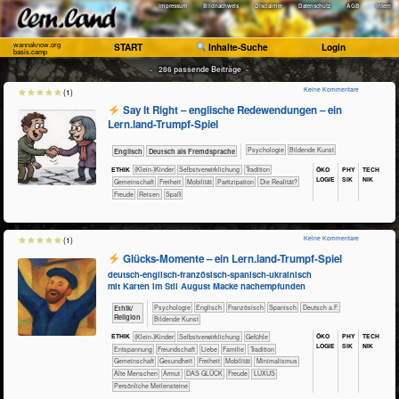
Impressum
Bildnachweis
Disclaimer
Datenschutz
AGB
Intern
wannaknow.org
START
Inhalte-Suche
Login
basis.camp
~ 286 passende Beiträge ~
Keine Kommentare
(1)
Say It Right – englische Redewendungen – ein
Lern.land-Trumpf-Spiel
​​​​​​​​​​Psychologie
Bildende Kunst
​​​Englisch
​​​Deutsch als Fremdsprache
ÖKO​
PHY​
TECH​
ETHIK
(Klein-)Kinder
​​​​​​​​​​​​​​​​​​​​​​​​​​​​​​​​​​​​​​​​Selbst­verwirklichung
​​​​​​​​​​​Tradition
LOGIE
SIK
NIK
​​​​​​​​​​Gemeinschaft
​​​Freiheit
​​​Mobilität
​​​Partizipation
​Die Realität?
Freude
Reisen
Spaß
Keine Kommentare
(1)
Glücks-Momente – ein Lern.land-Trumpf-Spiel
deutsch-englisch-französisch-spanisch-ukrainisch
mit Karten im Stil August Macke nachempfunden
​​​​​​​​​​Psychologie
​​​​Englisch
​​​​Französisch
​​​​Spanisch
​​​Deutsch a.F.
​​​​​​​​​​Ethik/​
Religion
Bildende Kunst
ÖKO​
PHY​
TECH​
ETHIK
(Klein-)Kinder
​​​​​​​​​​​​​​​​​​​​​​​​​​​​​​​​​​​​​​​​Selbst­verwirklichung
​​​​​​​​​​​​​​​Gefühle
LOGIE
SIK
NIK
​​​​​​​​​​​​​Entspannung
​​​​​​​​​​​​Freundschaft
​​​​​​​​​​​​Liebe
​​​​​​​​​​​Familie
​​​​​​​​​​​Tradition
​​​​​​​​​​Gemeinschaft
​​​​​​Gesundheit
​​​Freiheit
​​​Mobilität
​​Minimalismus
Alte Menschen
Armut
DAS GLÜCK
Freude
LUXUS
Persönliche Meilensteine