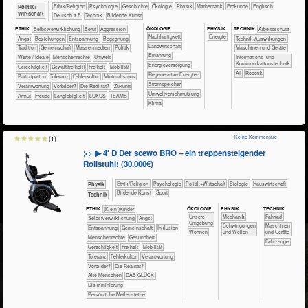
​​​​​​​​​​Ethik/​Religion
​​​​​​​​​​Psychologie
​​​​​​​​Geschichte
​​​​​​​​Ökologie
​​​​​​​Physik
​​​​​​Mathematik
​​​​​Erdkunde
​​​​Englisch
​​​​​​​​​Politik+​
Wirtschaft
​​​Deutsch a.F.
​Technik
Bildende Kunst
ÖKO​LOGIE
PHY​SIK
ETHIK
​​​​​​​​​​​​​​​​​​​​​​​​​​​​​​​​​​​​​​​​Selbst­verwirklichung
​​​​​​​​​​​​​​​Beruf
​​​​​​​​​​​​​Aggression
TECH​NIK
​​​​​​Arbeitsschutz
​​​​​​​​​​​​​​​Nachhaltigkeit
​​Energie
​​​​​​​​​​​​​Angst
​​​​​​​​​​​​​Beziehungen
​​​​​​​​​​​​​Entspannung
​​​​​​​​​​​​Begegnung
​​​​​​Technik-Auswirkungen
​​​​​Landwirtschaft
​​​​​​​​​​​Tradition
​​​​​​​​​​Gemeinschaft
​​​​​​​​​Massenmedien
​​​​​​​​​Politik
​​​​Maschinen und Geräte
​​​​Ernährung
​​​​​​​​Werte / Ideale
​​​​​​​Menschenrechte
​​​​​Umwelt
​​​Informations- und
Kommunikationstechnik
​​​Energieversorgung
​​​​Gerechtigkeit
​​​​Gewalt(freiheit)
​​​Freiheit
​​​Mobilität
​​AI
Robotik
​​​Regenerative Energien
​​​Partizipation
​​​Toleranz
​​Fehlerkultur
​​Minimalismus
​​​Stromspeicher
​​Verantwortung
​​Vorbilder?
​Die Realität?
​Zukunft
​​Umweltverschmutzung
Armut
Freude
Langlebigkeit
LUXUS
TEAMS
Klima
Keine Kommentare
(1)
>> ▶ 4′ D Der scewo BRO – ein treppensteigender
Rollstuhl! (30.000€)
​​​​​​​​​​Ethik/​Religion
​​​​​​​​​​Psychologie
​​​​​​​​​Politik+​Wirtschaft
​​​​​​​Biologie
​Haus­wirtschaft
​​​​​​Physik
Bildende Kunst
Sport
​Technik
ÖKO​LOGIE
PHY​SIK
TECH​NIK
ETHIK
(Klein-)Kinder
​​​​​​​​​​​​​Unsere
​​​Mechanik
​​​​​​​Fahrrad
​​​​​​​​​​​​​​​​​​​​​​​​​​​​​​​​​​​​​​​​Selbst­verwirklichung
​​​​​​​​​​​​​Angst
Umgebung
​Schwingungen
​​​​Maschinen
​​​​​​​​​​​​​Entspannung
​​​​​​​​​​Gemeinschaft
​​​​​​​​Inklusion
​​​​Wohnen
und Wellen
und Geräte
​​​​​​​Menschenrechte
​​​​​​Gesundheit
​Fahrzeuge
​​​​Gerechtigkeit
​​​Freiheit
​​​Mobilität
​​​Toleranz
​​Fehlerkultur
​​Verantwortung
​​Vorbilder?
​Die Realität?
Alte Menschen
DAS GLÜCK
Diskriminierung
Persönliche Meilensteine