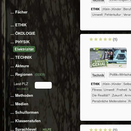
​Technik
ETHIK
(Klein-)Kinder
​​​​​​​​​​​​​​​Beru
... Fächer
​​​​​Umwelt
​​Fehlerkultur
​​Ver
... ETHIK
... ÖKOLOGIE
(1)
... PHYSIK
​​​Elektrizität
... TECHNIK
... Akteure
... Regionen
​​​​​​​​​Politik+​Wirtsch
(ODER)
​Technik
Land-PLZ
ETHIK
(Klein-)Kinder
​​​​​​​​​​​​​​​​
ISO-3166-2
​​​​​Fitness
​​​​​Umwelt
​​​Freiheit
​
... Methoden
​Die Realität?
​Zukunft
Arm
Persönliche Meilensteine
R
... Medien
... Schulformen
... Klassenstufen
... Sprachlevel
(1)
HILFE