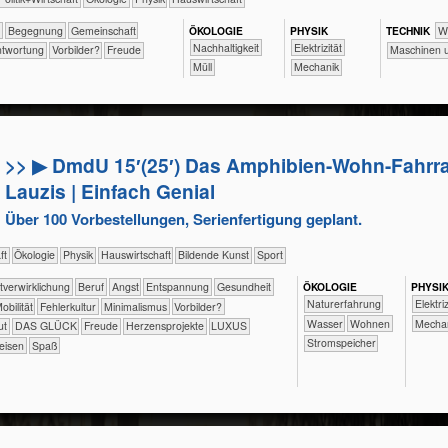
f
​​​​​​​​​​​​Begegnung
​​​​​​​​​​Gemeinschaft
ÖKO​LOGIE
PHY​SIK
TECH​NIK
​​​
​​​​​​​​​​​​​​​Nachhaltigkeit
​​​Elektrizität
antwortung
​​Vorbilder?
Freude
​​​​Maschine
​Müll
​​​Mechanik
>> ▶ DmdU 15′(25′) Das Amphibien-Wohn-Fahrra
Lauzis | Einfach Genial
Über 100 Vorbestellungen, Serienfertigung geplant.
aft
​​​​​​​​Ökologie
​​​​​​​Physik
​Haus­wirtschaft
Bildende Kunst
Sport
​​​​​​​​​​​​​​​​​​​​​​​​Selbst­verwirklichung
​​​​​​​​​​​​​​​Beruf
​​​​​​​​​​​​​Angst
​​​​​​​​​​​​​Entspannung
​​​​​​Gesundheit
ÖKO​LOGIE
PHY​SI
​​​​​​​​​​​​​Naturerfahrung
​​​Elektri
​​Mobilität
​​Fehlerkultur
​​Minimalismus
​​Vorbilder?
​​​​​​Wasser
​​​​Wohnen
​​​Mecha
ut
DAS GLÜCK
Freude
Herzensprojekte
LUXUS
​​​Stromspeicher
eisen
Spaß