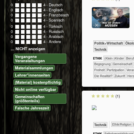
0
0
1
2
3
4
- Deutsch
0
0
1
2
3
4
- Englisch
0
0
1
2
3
4
- Französisch
0
0
1
2
3
4
- Spanisch
0
0
1
2
3
4
- Türkisch
0
0
1
2
3
4
- Russisch
0
0
1
2
3
4
- Arabisch
0
0
1
2
3
4
- Andere
​​​​​​​​​Politik+​Wirtschaft
​​​​​​​Ök
... NICHT anzeigen
​Technik
Vergangene
ETHIK
(Klein-)Kinder
​​​​​​​​​​​​​​​Beru
Veranstaltungen
​​​​​​​​​​​​Begegnung
​​​​​​​​​​Gemeinschaft
Materialsammlungen
​​​Freiheit
​​​Partizipation
​​Ver
Lehrer*innenseiten
​Die Realität?
​Zukunft
Herz
(Material) kostenpflichtig
Nicht online verfügbar
(1)
Gemeinschaften
(größtenteils)
Falsche Jahreszeit
​​​​​​​​​​Ethik/​Religion
​Technik
ETHIK
​​​​​​​​​​​​​​​​​​​​​​​​​​​​​​​​​​​​​​​​Selbst­verwirklichung