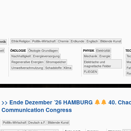
​​​​​​​​​​Ethik/​Religion
​​​​​​​​​Politik+​Wirtschaft
​​​​​Chemie
​​​​​Erdkunde
​​​​Englisch
Bildende Kunst
hnik
iheit
ÖKO​LOGIE
​​​​​​​​​​​​​​​​Ökologie-Grundlagen
PHY​SIK
​​​Elektrizität
TEC
​​​​​​​​​​​​​​​Nachhaltigkeit
​​​Energieversorgung
​​​Mechanik
​​Energie
​​​
​Elektrische und
​​​Regenerative Energien
​​​Stromspeicher
​​​
magnetische Felder
​​Umweltverschmutzung
​Schadstoffe
Klima
​F
FLIEGEN
Ra
>> Ende Dezember ´26 HAMBURG
40. Cha
Communication Congress
​​​​​​​​​Politik+​Wirtschaft
​​​Deutsch a.F.
Bildende Kunst