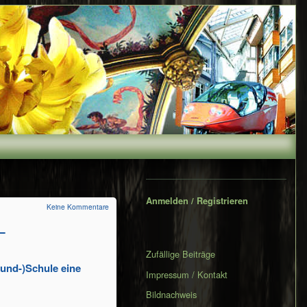
Secondary
Sidebar
Anmelden / Registrieren
Keine Kommentare
–
Zufällige Beiträge
rund-)Schule eine
Impressum / Kontakt
Bildnachweis