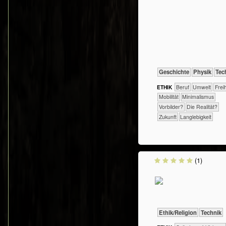
​​​​​​​​Geschichte
​​​​​​Physik
​Tec
ETHIK
​​​​​​​​​​​​​​​Beruf
​​​​​Umwelt
​​​Fre
​​​Mobilität
​​Minimalismus
​​Vorbilder?
​Die Realität?
​Zukunft
Langlebigkeit
(1)
​​​​​​​​​​Ethik/​Religion
​Technik