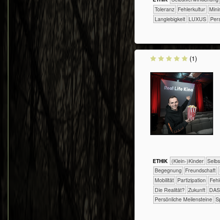
​​​Toleranz
​​Fehlerkultur
​​Mi
Langlebigkeit
LUXUS
Pers
(1)
ETHIK
(Klein-)Kinder
​​​​​​​​​​​​​​​​
​​​​​​​​​​​​Begegnung
​​​​​​​​​​​​Freundschaft
​​​Mobilität
​​​Partizipation
​​Feh
​Die Realität?
​Zukunft
DAS
Persönliche Meilensteine
S