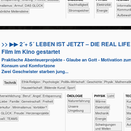
​​​​​​​​​​​​​​​Nachhaltigkeit
​​​Elektrizität
​​​Informat
nimalismus
Armut
DAS GLÜCK
Kommunik
​​​Stromspeicher
​​Energie
önliche Meilensteine
Aufbewah
>> ▶▶ 2´+ 5´ LEBEN IST JETZT – DIE REAL LIFE
Film im Kino gestartet
Praktische Abenteuerprojekte - Glaube an Gott - Motivation zu
Konsum und Komfortzone
Zwei Geschwister starben jung...
​​​​​​​​​​Ethik/​Religion
​​​​​​​​​​Psychologie
​​​​​​​​​Politik+​Wirtschaft
​​​​​​​​Geschichte
​​​​​​​Physik
​​​​​​Mathemati
​Technik
​Haus­wirtschaft
Bildende Kunst
Sport
​​​​​​​​​​​​​​​​​​​​​​​​Selbst­verwirklichung
​​​​​​​​​​​​​​​Beruf
​​​​​​​​​​​​​Angst
​​​​​​​​​​​​​Entspannung
ÖKO​LOGIE
PHY​SIK
​​​​​Licht
TEC
​​​​​​​​​​​​​Naturerfahrung
​​​​​​​​​​​​Liebe
​​​​​​​​​​​Familie
​​​​​​​​​​Gemeinschaft
​​​Freiheit
​​​​​Wärme
​​​​​
​​​​​​​​​​​​​Unsere
lerkultur
​​Minimalismus
​​Vorbilder?
​​​Elektrizität
​​​​
Umgebung
 GLÜCK
Freude
Herzensprojekte
​​​Mechanik
​​​
paß
TEAMS
​​Energie
​​G
​Schwingungen
Au
und Wellen