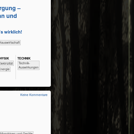
orgung –
nn und
s wirklich!
​Haus­wirtschaft
HY​SIK
TECH​NIK
​​​​​​Technik-
​​Elektrizität
Auswirkungen
​Energie
Keine Kommentare
​​​​Maschinen und Geräte