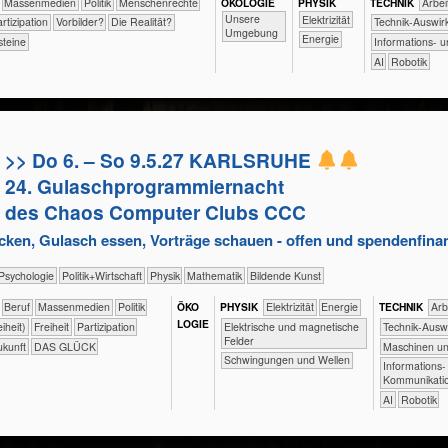
​​​​​​​​​Massenmedien
​​​​​​​​​Politik
​​​​​​​Menschenrechte
ÖKO​LOGIE
PHY​SIK
TECH​NIK
​​​​​​A
​​​​​​​​​​​​​Unsere
​​​Elektrizität
​Partizipation
​​Vorbilder?
​Die Realität?
​​​​​​Technik-Ausw
Umgebung
​​Energie
steine
​​​Informations
​​AI
Robotik
>> Do 6. – So 9.5.27 KARLSRUHE
24. Gulaschprogrammiernacht
des Chaos Computer Clubs CCC
en, Gulasch essen, Vorträge schauen - offen und spendenfinan
​​​​​​​​​​Psychologie
​​​​​​​​​Politik+​Wirtschaft
​​​​​​​Physik
​​​​​​Mathematik
Bildende Kunst
​​​​​​​​​​​​​​​Beruf
​​​​​​​​​Massenmedien
​​​​​​​​​Politik
ÖKO​
PHY​SIK
​​​Elektrizität
​​Energie
TECH​NIK
​​​​​
LOGIE
​Elektrische und magnetische
reiheit)
​​​Freiheit
​​​Partizipation
​​​​​​Technik-A
Felder
ukunft
DAS GLÜCK
​​​​Maschinen 
​Schwingungen und Wellen
​​​Informations
Kommunikatio
​​AI
Robotik