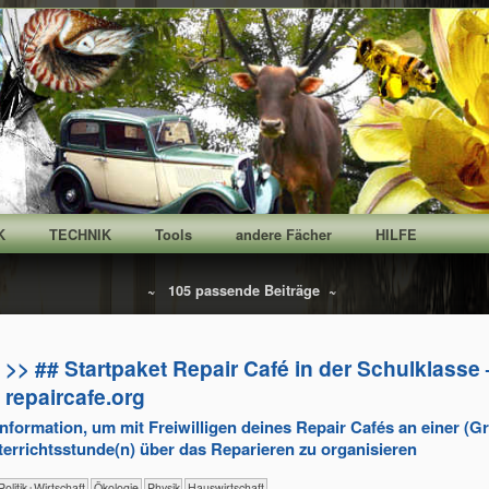
K
TECHNIK
Tools
andere Fächer
HILFE
~ 105 passende Beiträge ~
>> ## Startpaket Repair Café in der Schulklasse 
repaircafe.org
Information, um mit Freiwilligen deines Repair Cafés an einer (G
terrichtsstunde(n) über das Reparieren zu organisieren
​​​​​​​​​Politik+​Wirtschaft
​​​​​​​​Ökologie
​​​​​​​Physik
​Haus­wirtschaft