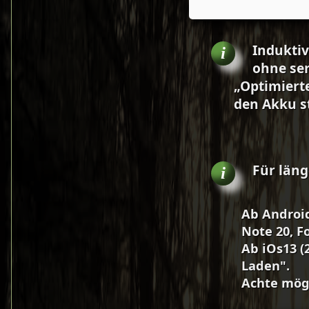
Induktiv
ohne ser
„Optimiert
den Akku s
Für läng
Ab Android
Note 20, Fo
Ab iOs13 (
Laden".
Achte mögl