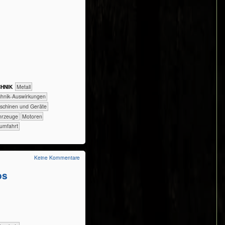
H​NIK
​​​​​​​​Metall
​​​Technik-Auswirkungen
​Maschinen und Geräte
ahrzeuge
Motoren
umfahrt
Keine Kommentare
os