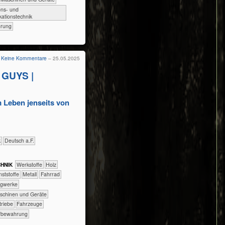
ions- und
ationstechnik
rung
Keine Kommentare
– 25.05.2025
 GUYS |
m Leben jenseits von
k
​​​Deutsch a.F.
H​NIK
​​​​​​​​​Werkstoffe
​​​​​​​​Holz
​​​Kunststoffe
​​​​​​​​Metall
​​​​​​​Fahrrad
​Tragwerke
​Maschinen und Geräte
etriebe
​Fahrzeuge
fbewahrung