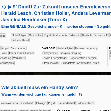
>> ▶ 9′ DmdU Zur Zukunft unserer Energievers
Harald Lesch, Christian Holler, Anders Leverma
Jasmina Neudecker (Terra X)
Eine GENIALE Gesprächsrunde - Klimakrise stoppen – So geht'
​​​​​​​​​​Ethik/​Religion
​​​​​​​​Geschichte
​​​​​​​Physik
​​​​​​Mathematik
​​​​​Erdkunde
​​​​Deutsch
​​​Deutsch a.F.
ologie
Bildende Kunst
f
​​​​​​​​​​​​​Angst
​​​​​​​​​​​​​Entspannung
ÖKO​LOGIE
​​​​​​​​​​​​​​​Nachhaltigkeit
​​​​​​​​​​​​​Unsere Umgebung
P
​
​​​​​​​​​Politik
​​​​​​​​Interkulturell
​​​​​Umwelt
​​​​​​​​​​​Ökosysteme
​​​Energieversorgung
​
antwortung
​​Vorbilder?
​​​Fossile Energieträger
​​​Regenerative Energien
ensprojekte
​​​Stromspeicher
​Schadstoffe
Artenvielfalt
Klima
Wie aktuell muss ein Handy sein?
Wann wurden wichtige Funktionen eingeführt?
​​​​​​​​​Politik+​Wirtschaft
​​​​​​​​Geschichte
​​​​​​​​Ökologie
​​​​​​​Physik
​Haus­wirtschaft
Bildende Kunst
​​​​​​​​​​​​​Entspannung
​​​​​​​​​​Sharing
​​​Freiheit
​​​Mobilität
ÖKO​LOGIE
PHY​SIK
TECH​NIK