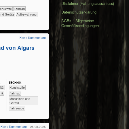
Disclaimer (Haftungsausschluss)
​​​​​​Werkstoffe
​​​​​​​Fahrrad
Datenschutzerklärung
n und Geräte
Aufbewahrung
AGBs – Allgemeine
Geschäftsbedingungen
Keine Kommentare
d von Aigars
K
TECH​NIK
zität
​​​​​​​​Kunststoffe
nik
​​​​​​​Fahrrad
​​​​Maschinen und
Geräte
​Fahrzeuge
Keine Kommentare
– 25.08.2025