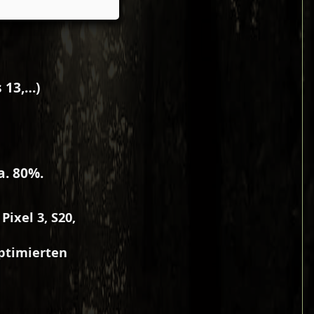
 13,…)
a. 80%.
ixel 3, S20,
ptimierten