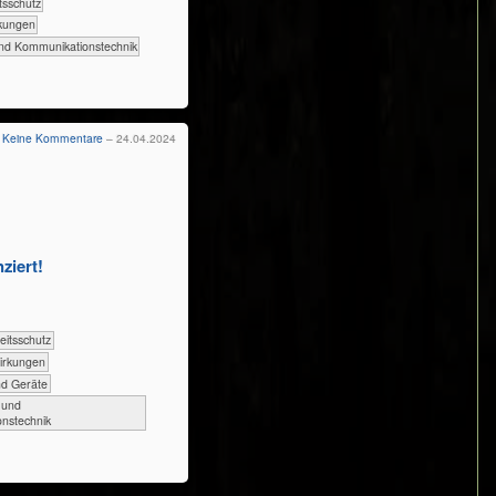
rbeitsschutz
irkungen
- und Kommunikationstechnik
Keine Kommentare
– 24.04.2024
ziert!
​Arbeitsschutz
uswirkungen
und Geräte
- und
nstechnik