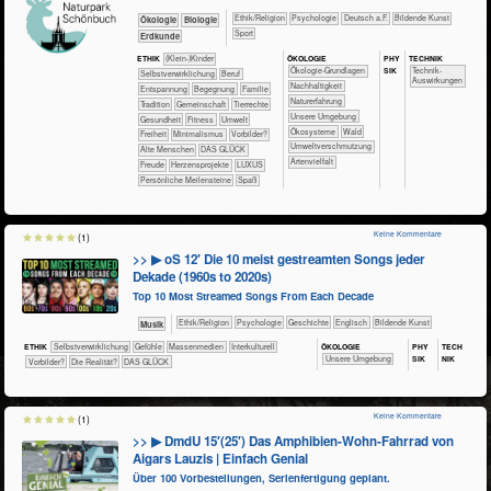
​​​​​​​​​​Ethik/​Religion
​​​​​​​​​​Psychologie
​​​Deutsch a.F.
Bildende Kunst
​​​​​​​Ökologie
​​​​​​Biologie
Sport
​​​​Erdkunde
ÖKO​LOGIE
PHY​
TECH​NIK
ETHIK
(Klein-)Kinder
SIK
​​​​​​​​​​​​​​​​Ökologie-Grundlagen
​​​​​​Technik-
​​​​​​​​​​​​​​​​​​​​​​​​​​​​​​​​​​​​​​​​Selbst­verwirklichung
​​​​​​​​​​​​​​​Beruf
Auswirkungen
​​​​​​​​​​​​​​​Nachhaltigkeit
​​​​​​​​​​​​​Entspannung
​​​​​​​​​​​​Begegnung
​​​​​​​​​​​Familie
​​​​​​​​​​​​​Naturerfahrung
​​​​​​​​​​​Tradition
​​​​​​​​​​Gemeinschaft
​​​​​​​​Tierrechte
​​​​​​​​​​​​​Unsere Umgebung
​​​​​​Gesundheit
​​​​​Fitness
​​​​​Umwelt
​​​​​​​​​​​Ökosysteme
​​​​​​​​​​Wald
​​​Freiheit
​​Minimalismus
​​Vorbilder?
​​Umweltverschmutzung
Alte Menschen
DAS GLÜCK
Artenvielfalt
Freude
Herzensprojekte
LUXUS
Persönliche Meilensteine
Spaß
Keine Kommentare
(1)
>> ▶ oS 12′ Die 10 meist gestreamten Songs jeder
Dekade (1960s to 2020s)
Top 10 Most Streamed Songs From Each Decade
​​​​​​​​​​Ethik/​Religion
​​​​​​​​​​Psychologie
​​​​​​​​Geschichte
​​​​Englisch
Bildende Kunst
Musik
ÖKO​LOGIE
PHY​
TECH​
ETHIK
​​​​​​​​​​​​​​​​​​​​​​​​​​​​​​​​​​​​​​​​Selbst­verwirklichung
​​​​​​​​​​​​​​​Gefühle
​​​​​​​​​Massenmedien
​​​​​​​​Interkulturell
SIK
NIK
​​​​​​​​​​​​​Unsere Umgebung
​​Vorbilder?
​Die Realität?
DAS GLÜCK
Keine Kommentare
(1)
>> ▶ DmdU 15′(25′) Das Amphibien-Wohn-Fahrrad von
Aigars Lauzis | Einfach Genial
Über 100 Vorbestellungen, Serienfertigung geplant.