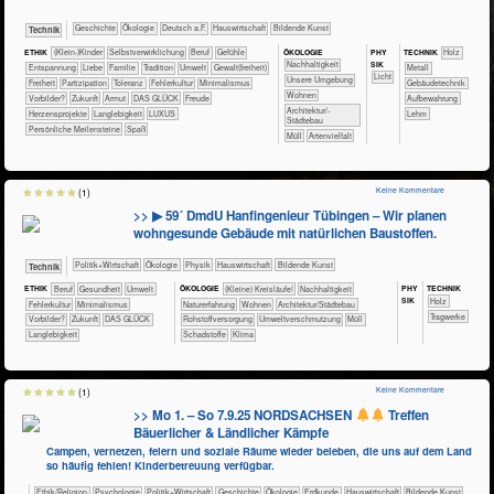
​​​​​​​​Geschichte
​​​​​​​​Ökologie
​​​Deutsch a.F.
​Haus­wirtschaft
Bildende Kunst
​Technik
ÖKO​LOGIE
PHY​
ETHIK
(Klein-)Kinder
​​​​​​​​​​​​​​​​​​​​​​​​​​​​​​​​​​​​​​​​Selbst­verwirklichung
​​​​​​​​​​​​​​​Beruf
​​​​​​​​​​​​​​​Gefühle
TECH​NIK
​​​​​​​​Holz
SIK
​​​​​​​​​​​​​​​Nachhaltigkeit
​​​​​​​​​​​​​Entspannung
​​​​​​​​​​​​Liebe
​​​​​​​​​​​Familie
​​​​​​​​​​​Tradition
​​​​​Umwelt
​​​​Gewalt(freiheit)
​​​​​​​​Metall
​​​​​Licht
​​​​​​​​​​​​​Unsere Umgebung
​​​Freiheit
​​​Partizipation
​​​Toleranz
​​Fehlerkultur
​​Minimalismus
​​​​​Gebäudetechnik
​​​​Wohnen
​​Vorbilder?
​Zukunft
Armut
DAS GLÜCK
Freude
Aufbewahrung
​​​Architektur/­
Herzensprojekte
Langlebigkeit
LUXUS
Lehm
Städtebau
Persönliche Meilensteine
Spaß
​Müll
Artenvielfalt
Keine Kommentare
(1)
>> ▶ 59´ DmdU Hanfingenieur Tübingen – Wir planen
wohngesunde Gebäude mit natürlichen Baustoffen.
​​​​​​​​​Politik+​Wirtschaft
​​​​​​​​Ökologie
​​​​​​​Physik
​Haus­wirtschaft
Bildende Kunst
​Technik
PHY​
TECH​NIK
ETHIK
​​​​​​​​​​​​​​​Beruf
​​​​​​Gesundheit
​​​​​Umwelt
ÖKO​LOGIE
​​​​​​​​​​​​​​(Kleine) Kreisläufe!
​​​​​​​​​​​​​​​Nachhaltigkeit
SIK
​​​​​​​​Holz
​​Fehlerkultur
​​Minimalismus
​​​​​​​​​​​​​Naturerfahrung
​​​​Wohnen
​​​Architektur/­Städtebau
​​​​​Tragwerke
​​Vorbilder?
​Zukunft
DAS GLÜCK
​​Rohstoffversorgung
​​Umweltverschmutzung
​Müll
Langlebigkeit
​Schadstoffe
Klima
Keine Kommentare
(1)
>> Mo 1. – So 7.9.25 NORDSACHSEN
Treffen
Bäuerlicher & Ländlicher Kämpfe
Campen, vernetzen, feiern und soziale Räume wieder beleben, die uns auf dem Land
so häufig fehlen! Kinderbetreuung verfügbar.
​​​​​​​​​​Ethik/​Religion
​​​​​​​​​​Psychologie
​​​​​​​​​Politik+​Wirtschaft
​​​​​​​​Geschichte
​​​​​​​​Ökologie
​​​​​Erdkunde
​Haus­wirtschaft
Bildende Kunst