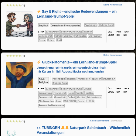
Keine Kommentare
(1)
Say It Right – englische Redewendungen – ein
Lern.land-Trumpf-Spiel
​​​​​​​​​​Psychologie
Bildende Kunst
​​​Englisch
​​​Deutsch als Fremdsprache
ÖKO​
PHY​
TECH​
ETHIK
(Klein-)Kinder
​​​​​​​​​​​​​​​​​​​​​​​​​​​​​​​​​​​​​​​​Selbst­verwirklichung
​​​​​​​​​​​Tradition
LOGIE
SIK
NIK
​​​​​​​​​​Gemeinschaft
​​​Freiheit
​​​Mobilität
​​​Partizipation
​Die Realität?
Freude
Reisen
Spaß
Keine Kommentare
(1)
Glücks-Momente – ein Lern.land-Trumpf-Spiel
deutsch-englisch-französisch-spanisch-ukrainisch
mit Karten im Stil August Macke nachempfunden
​​​​​​​​​​Psychologie
​​​​Englisch
​​​​Französisch
​​​​Spanisch
​​​Deutsch a.F.
​​​​​​​​​​Ethik/​
Religion
Bildende Kunst
ÖKO​
PHY​
TECH​
ETHIK
(Klein-)Kinder
​​​​​​​​​​​​​​​​​​​​​​​​​​​​​​​​​​​​​​​​Selbst­verwirklichung
​​​​​​​​​​​​​​​Gefühle
LOGIE
SIK
NIK
​​​​​​​​​​​​​Entspannung
​​​​​​​​​​​​Freundschaft
​​​​​​​​​​​​Liebe
​​​​​​​​​​​Familie
​​​​​​​​​​​Tradition
​​​​​​​​​​Gemeinschaft
​​​​​​Gesundheit
​​​Freiheit
​​​Mobilität
​​Minimalismus
Alte Menschen
Armut
DAS GLÜCK
Freude
LUXUS
Persönliche Meilensteine
Keine Kommentare
– 25.08.2025
(1)
>> TÜBINGEN
Naturpark Schönbuch – Wöchentlich
Veranstaltungen!