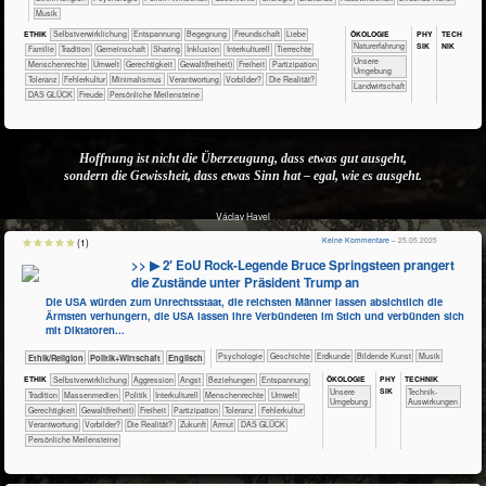
Musik
ÖKO​LOGIE
PHY​
TECH​
ETHIK
​​​​​​​​​​​​​​​​​​​​​​​​​​​​​​​​​​​​​​​​Selbst­verwirklichung
​​​​​​​​​​​​​Entspannung
​​​​​​​​​​​​Begegnung
​​​​​​​​​​​​Freundschaft
​​​​​​​​​​​​Liebe
SIK
NIK
​​​​​​​​​​​​​Naturerfahrung
​​​​​​​​​​​Familie
​​​​​​​​​​​Tradition
​​​​​​​​​​Gemeinschaft
​​​​​​​​​​Sharing
​​​​​​​​Inklusion
​​​​​​​​Interkulturell
​​​​​​​​Tierrechte
​​​​​​​​​​​​​Unsere
​​​​​​​Menschenrechte
​​​​​Umwelt
​​​​Gerechtigkeit
​​​​Gewalt(freiheit)
​​​Freiheit
​​​Partizipation
Umgebung
​​​Toleranz
​​Fehlerkultur
​​Minimalismus
​​Verantwortung
​​Vorbilder?
​Die Realität?
​​​​​Landwirtschaft
DAS GLÜCK
Freude
Persönliche Meilensteine
Hoffnung ist nicht die Überzeugung, dass etwas gut ausgeht,
sondern die Gewissheit, dass etwas Sinn hat – egal, wie es ausgeht.
Václav Havel
Keine Kommentare
– 25.05.2025
(1)
>> ▶ 2′ EoU Rock-Legende Bruce Springsteen prangert
die Zustände unter Präsident Trump an
Die USA würden zum Unrechtsstaat, die reichsten Männer lassen absichtlich die
Ärmsten verhungern, die USA lassen ihre Verbündeten im Stich und verbünden sich
mit Diktatoren...
​​​​​​​​​​Psychologie
​​​​​​​​Geschichte
​​​​​Erdkunde
Bildende Kunst
Musik
​​​​​​​​​​Ethik/​Religion
​​​​​​​​​Politik+​Wirtschaft
​​​Englisch
ÖKO​LOGIE
PHY​
TECH​NIK
ETHIK
​​​​​​​​​​​​​​​​​​​​​​​​​​​​​​​​​​​​​​​​Selbst­verwirklichung
​​​​​​​​​​​​​Aggression
​​​​​​​​​​​​​Angst
​​​​​​​​​​​​​Beziehungen
​​​​​​​​​​​​​Entspannung
SIK
​​​​​​​​​​​​​Unsere
​​​​​​Technik-
​​​​​​​​​​​Tradition
​​​​​​​​​Massenmedien
​​​​​​​​​Politik
​​​​​​​​Interkulturell
​​​​​​​Menschenrechte
​​​​​Umwelt
Umgebung
Auswirkungen
​​​​Gerechtigkeit
​​​​Gewalt(freiheit)
​​​Freiheit
​​​Partizipation
​​​Toleranz
​​Fehlerkultur
​​Verantwortung
​​Vorbilder?
​Die Realität?
​Zukunft
Armut
DAS GLÜCK
Persönliche Meilensteine