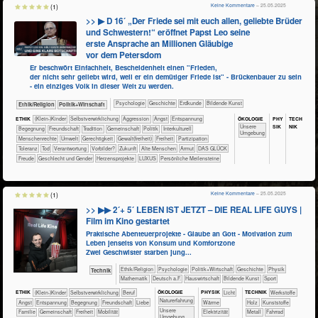
Keine Kommentare
– 25.05.2025
(1)
>> ▶ D 16´ „Der Friede sei mit euch allen, geliebte Brüder
und Schwestern!“ eröffnet Papst Leo seine
erste Ansprache an Millionen Gläubige
vor dem Petersdom
Er beschwört Einfachheit, Bescheidenheit einen "Frieden,
der nicht sehr geliebt wird, weil er ein demütiger Friede ist" - Brückenbauer zu sein
- ein einziges Volk in dieser Welt zu werden.
​​​​​​​​​​Psychologie
​​​​​​​​Geschichte
​​​​​Erdkunde
Bildende Kunst
​​​​​​​​​​Ethik/​Religion
​​​​​​​​​Politik+​Wirtschaft
ÖKO​LOGIE
PHY​
TECH​
ETHIK
(Klein-)Kinder
​​​​​​​​​​​​​​​​​​​​​​​​​​​​​​​​​​​​​​​​Selbst­verwirklichung
​​​​​​​​​​​​​Aggression
​​​​​​​​​​​​​Angst
​​​​​​​​​​​​​Entspannung
SIK
NIK
​​​​​​​​​​​​​Unsere
​​​​​​​​​​​​Begegnung
​​​​​​​​​​​​Freundschaft
​​​​​​​​​​​Tradition
​​​​​​​​​​Gemeinschaft
​​​​​​​​​Politik
​​​​​​​​Interkulturell
Umgebung
​​​​​​​Menschenrechte
​​​​​Umwelt
​​​​Gerechtigkeit
​​​​Gewalt(freiheit)
​​​Freiheit
​​​Partizipation
​​​Toleranz
​​Tod
​​Verantwortung
​​Vorbilder?
​Zukunft
Alte Menschen
Armut
DAS GLÜCK
Freude
Geschlecht und Gender
Herzensprojekte
LUXUS
Persönliche Meilensteine
Keine Kommentare
– 25.05.2025
(1)
>> ▶▶ 2´+ 5´ LEBEN IST JETZT – DIE REAL LIFE GUYS |
Film im Kino gestartet
Praktische Abenteuerprojekte - Glaube an Gott - Motivation zum
Leben jenseits von Konsum und Komfortzone
Zwei Geschwister starben jung...
​​​​​​​​​​Ethik/​Religion
​​​​​​​​​​Psychologie
​​​​​​​​​Politik+​Wirtschaft
​​​​​​​​Geschichte
​​​​​​​Physik
​Technik
​​​​​​Mathematik
​​​Deutsch a.F.
​Haus­wirtschaft
Bildende Kunst
Sport
ÖKO​LOGIE
ETHIK
(Klein-)Kinder
​​​​​​​​​​​​​​​​​​​​​​​​​​​​​​​​​​​​​​​​Selbst­verwirklichung
​​​​​​​​​​​​​​​Beruf
PHY​SIK
​​​​​Licht
TECH​NIK
​​​​​​​​​Werkstoffe
​​​​​​​​​​​​​Naturerfahrung
​​​​​​​​​​​​​Angst
​​​​​​​​​​​​​Entspannung
​​​​​​​​​​​​Begegnung
​​​​​​​​​​​​Freundschaft
​​​​​​​​​​​​Liebe
​​​​​Wärme
​​​​​​​​Holz
​​​​​​​​Kunststoffe
​​​​​​​​​​​​​Unsere
​​​​​​​​​​​Familie
​​​​​​​​​​Gemeinschaft
​​​Freiheit
​​​Mobilität
​​​Elektrizität
​​​​​​​​Metall
​​​​​​​Fahrrad
Umgebung