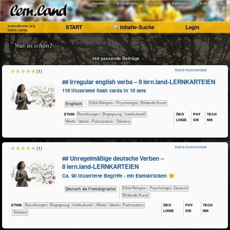
Impressum
Bildnachweis
Disclaimer
Datenschutz
AGB
Intern
wannaknow.org
START
Inhalte-Suche
Login
basis.camp
Was ist schön?
~ 368 passende Beiträge ~
Keine Kommentare
(1)
## Irregular english verbs – 9 lern.land‑LERNKARTEIEN
119 illustrated flash cards in 10 sets
​​​​​​​​​​Ethik/​Religion
​​​​​​​​​​Psychologie
Bildende Kunst
​​​Englisch
ÖKO​
PHY​
TECH​
ETHIK
​​​​​​​​​​​​​Beziehungen
​​​​​​​​​​​​Begegnung
​​​​​​​​Interkulturell
LOGIE
SIK
NIK
​​​​​​​​Werte / Ideale
​​​Partizipation
​​​Toleranz
Keine Kommentare
(1)
## Unregelmäßige deutsche Verben –
8 lern.land‑LERNKARTEIEN
Ca. 90 illustrierte Begriffe - mit Eselsbrücken
​​​​​​​​​​Ethik/​Religion
​​​​​​​​​​Psychologie
​​​​Deutsch
​​​Deutsch als Fremdsprache
Bildende Kunst
ÖKO​
PHY​
TECH​
ETHIK
​​​​​​​​​​​​​Beziehungen
​​​​​​​​​​​​Begegnung
​​​​​​​​Interkulturell
​​​​​​​​Werte / Ideale
​​​Partizipation
LOGIE
SIK
NIK
​​​Toleranz