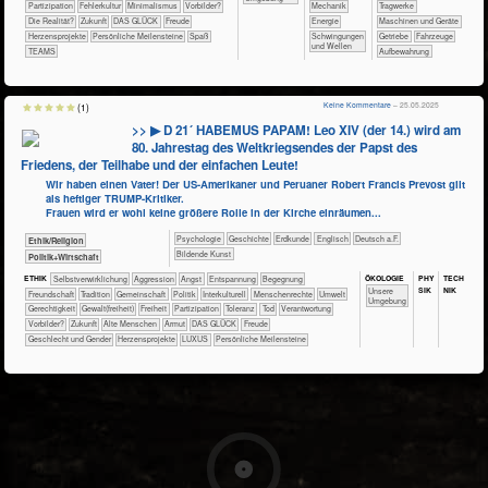
​​​Partizipation
​​Fehlerkultur
​​Minimalismus
​​Vorbilder?
​​​Mechanik
​​​​​Tragwerke
​Die Realität?
​Zukunft
DAS GLÜCK
Freude
​​Energie
​​​​Maschinen und Geräte
Herzensprojekte
Persönliche Meilensteine
Spaß
​Schwingungen
​​Getriebe
​Fahrzeuge
und Wellen
TEAMS
Aufbewahrung
Keine Kommentare
– 25.05.2025
(1)
>> ▶ D 21´ HABEMUS PAPAM! Leo XIV (der 14.) wird am
80. Jahrestag des Weltkriegsendes der Papst des
Friedens, der Teilhabe und der einfachen Leute!
Wir haben einen Vater! Der US-Amerikaner und Peruaner Robert Francis Prevost gilt
als heftiger TRUMP-Kritiker.
Frauen wird er wohl keine größere Rolle in der Kirche einräumen...
​​​​​​​​​​Psychologie
​​​​​​​​Geschichte
​​​​​Erdkunde
​​​​Englisch
​​​Deutsch a.F.
​​​​​​​​​​Ethik/​Religion
Bildende Kunst
​​​​​​​​​Politik+​Wirtschaft
ÖKO​LOGIE
PHY​
TECH​
ETHIK
​​​​​​​​​​​​​​​​​​​​​​​​​​​​​​​​​​​​​​​​Selbst­verwirklichung
​​​​​​​​​​​​​Aggression
​​​​​​​​​​​​​Angst
​​​​​​​​​​​​​Entspannung
​​​​​​​​​​​​Begegnung
SIK
NIK
​​​​​​​​​​​​​Unsere
​​​​​​​​​​​​Freundschaft
​​​​​​​​​​​Tradition
​​​​​​​​​​Gemeinschaft
​​​​​​​​​Politik
​​​​​​​​Interkulturell
​​​​​​​Menschenrechte
​​​​​Umwelt
Umgebung
​​​​Gerechtigkeit
​​​​Gewalt(freiheit)
​​​Freiheit
​​​Partizipation
​​​Toleranz
​​Tod
​​Verantwortung
​​Vorbilder?
​Zukunft
Alte Menschen
Armut
DAS GLÜCK
Freude
Geschlecht und Gender
Herzensprojekte
LUXUS
Persönliche Meilensteine
3