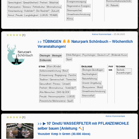
Kommunikationstechnik
​​​Energieversorgung
​​​​Gerechtigkeit
​​​​Gewalt(freiheit)
​​​Freiheit
​​​Mobilität
​​AI
Robotik
​​​Regenerative Energien
​​​Partizipation
​​​Toleranz
​​Fehlerkultur
​​Minimalismus
​​​Stromspeicher
​​Verantwortung
​​Vorbilder?
​Die Realität?
​Zukunft
​​Umweltverschmutzung
Armut
Freude
Langlebigkeit
LUXUS
TEAMS
Klima
Keine Kommentare
– 25.08.2025
(1)
>> TÜBINGEN
Naturpark Schönbuch – Wöchentlich
Veranstaltungen!
​​​​​​​​​​Ethik/​Religion
​​​​​​​​​​Psychologie
​​​Deutsch a.F.
Bildende Kunst
​​​​​​​Ökologie
​​​​​​Biologie
Sport
​​​​Erdkunde
ÖKO​LOGIE
PHY​
TECH​NIK
ETHIK
(Klein-)Kinder
SIK
​​​​​​​​​​​​​​​​Ökologie-Grundlagen
​​​​​​Technik-
​​​​​​​​​​​​​​​​​​​​​​​​​​​​​​​​​​​​​​​​Selbst­verwirklichung
​​​​​​​​​​​​​​​Beruf
Auswirkungen
​​​​​​​​​​​​​​​Nachhaltigkeit
​​​​​​​​​​​​​Entspannung
​​​​​​​​​​​​Begegnung
​​​​​​​​​​​Familie
​​​​​​​​​​​​​Naturerfahrung
​​​​​​​​​​​Tradition
​​​​​​​​​​Gemeinschaft
​​​​​​​​Tierrechte
​​​​​​​​​​​​​Unsere Umgebung
​​​​​​Gesundheit
​​​​​Fitness
​​​​​Umwelt
​​​​​​​​​​​Ökosysteme
​​​​​​​​​​Wald
​​​Freiheit
​​Minimalismus
​​Vorbilder?
​​Umweltverschmutzung
Alte Menschen
DAS GLÜCK
Artenvielfalt
Freude
Herzensprojekte
LUXUS
Persönliche Meilensteine
Spaß
Keine Kommentare
(1)
>> ▶ 10′ DmdU WASSERFILTER mit PFLANZENKOHLE
selber bauen [Anleitung
]
Youtuber Keep It Green (30.000 Abos)