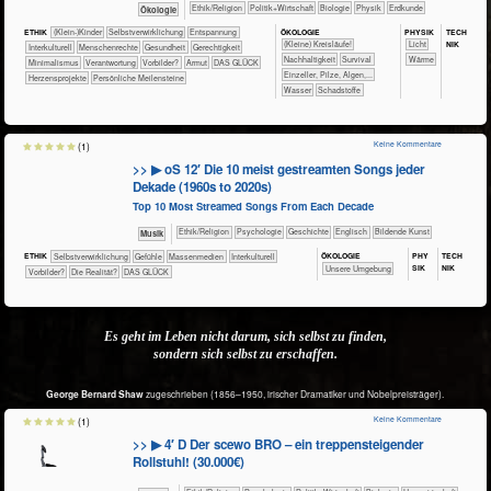
​​​​​​​​​​Ethik/​Religion
​​​​​​​​​Politik+​Wirtschaft
​​​​​​​Biologie
​​​​​​​Physik
​​​​​Erdkunde
​​​​​​​Ökologie
ÖKO​LOGIE
PHY​SIK
TECH​
ETHIK
(Klein-)Kinder
​​​​​​​​​​​​​​​​​​​​​​​​​​​​​​​​​​​​​​​​Selbst­verwirklichung
​​​​​​​​​​​​​Entspannung
NIK
​​​​​​​​​​​​​​(Kleine) Kreisläufe!
​​​​​Licht
​​​​​​​​Interkulturell
​​​​​​​Menschenrechte
​​​​​​Gesundheit
​​​​Gerechtigkeit
​​​​​​​​​​​​​​​Nachhaltigkeit
​​​​​​​​​​​​Survival
​​​​​Wärme
​​Minimalismus
​​Verantwortung
​​Vorbilder?
Armut
DAS GLÜCK
​​​​​​​Einzeller, Pilze, Algen,...
Herzensprojekte
Persönliche Meilensteine
​​​​​​Wasser
​Schadstoffe
Keine Kommentare
(1)
>> ▶ oS 12′ Die 10 meist gestreamten Songs jeder
Dekade (1960s to 2020s)
Top 10 Most Streamed Songs From Each Decade
​​​​​​​​​​Ethik/​Religion
​​​​​​​​​​Psychologie
​​​​​​​​Geschichte
​​​​Englisch
Bildende Kunst
Musik
ÖKO​LOGIE
PHY​
TECH​
ETHIK
​​​​​​​​​​​​​​​​​​​​​​​​​​​​​​​​​​​​​​​​Selbst­verwirklichung
​​​​​​​​​​​​​​​Gefühle
​​​​​​​​​Massenmedien
​​​​​​​​Interkulturell
SIK
NIK
​​​​​​​​​​​​​Unsere Umgebung
​​Vorbilder?
​Die Realität?
DAS GLÜCK
Es geht im Leben nicht darum, sich selbst zu finden,
sondern sich selbst zu erschaffen.
George Bernard Shaw
zugeschrieben (1856–1950, irischer Dramatiker und Nobelpreisträger).
Keine Kommentare
(1)
>> ▶ 4′ D Der scewo BRO – ein treppensteigender
Rollstuhl! (30.000€)