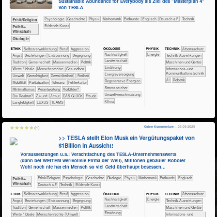
Sustainable Abundance for Everybody als Ziel des "Masterplan 4"
von TESLA
​​​​​​​​​​Psychologie
​​​​​​​​Geschichte
​​​​​​​Physik
​​​​​​Mathematik
​​​​​Erdkunde
​​​​Englisch
​​​Deutsch a.F.
​Technik
​​​​​​​​​​Ethik/​Religion
Bildende Kunst
​​​​​​​​​Politik+​
Wirtschaft
​​​​​​​Ökologie
ÖKO​LOGIE
PHY​SIK
ETHIK
​​​​​​​​​​​​​​​​​​​​​​​​​​​​​​​​​​​​​​​​Selbst­verwirklichung
​​​​​​​​​​​​​​​Beruf
​​​​​​​​​​​​​Aggression
TECH​NIK
​​​​​​Arbeitsschutz
​​​​​​​​​​​​​​​Nachhaltigkeit
​​Energie
​​​​​​​​​​​​​Angst
​​​​​​​​​​​​​Beziehungen
​​​​​​​​​​​​​Entspannung
​​​​​​​​​​​​Begegnung
​​​​​​Technik-Auswirkungen
​​​​​Landwirtschaft
​​​​​​​​​​​Tradition
​​​​​​​​​​Gemeinschaft
​​​​​​​​​Massenmedien
​​​​​​​​​Politik
​​​​Maschinen und Geräte
​​​​Ernährung
​​​​​​​​Werte / Ideale
​​​​​​​Menschenrechte
​​​​​​Gesundheit
​​​Informations- und
Kommunikationstechnik
​​​Energieversorgung
​​​​​Umwelt
​​​​Gerechtigkeit
​​​​Gewalt(freiheit)
​​​Freiheit
​​AI
Robotik
​​​Regenerative Energien
​​​Mobilität
​​​Partizipation
​​​Toleranz
​​Fehlerkultur
​​​Stromspeicher
​​Minimalismus
​​Verantwortung
​​Vorbilder?
​​Umweltverschmutzung
​Die Realität?
​Zukunft
Armut
DAS GLÜCK
Freude
Klima
Langlebigkeit
LUXUS
TEAMS
Keine Kommentare
– 25.09.2025
(1)
>> TESLA stellt Elon Musk ein Vergütungspaket von
$1Billion in Aussicht!
Voraussetzungen u.a.: Verachtfachung des TESLA-Unternehmenswerts
(dann bei WEITEM wertvollste Firma der Welt), Millionen gebauter Roboter
Wohl noch nie hat ein Mensch so viel Geld überhaupt besessen...
​​​​​​​​​​Ethik/​Religion
​​​​​​​​​​Psychologie
​​​​​​​​Geschichte
​​​​​​​​Ökologie
​​​​​​​Physik
​​​​​​Mathematik
​​​​​Erdkunde
​​​​Englisch
​​​​​​​​​Politik+​
Wirtschaft
​​​Deutsch a.F.
​Technik
Bildende Kunst
ÖKO​LOGIE
PHY​SIK
ETHIK
​​​​​​​​​​​​​​​​​​​​​​​​​​​​​​​​​​​​​​​​Selbst­verwirklichung
​​​​​​​​​​​​​​​Beruf
​​​​​​​​​​​​​Aggression
TECH​NIK
​​​​​​Arbeitsschutz
​​​​​​​​​​​​​​​Nachhaltigkeit
​​Energie
​​​​​​​​​​​​​Angst
​​​​​​​​​​​​​Beziehungen
​​​​​​​​​​​​​Entspannung
​​​​​​​​​​​​Begegnung
​​​​​​Technik-Auswirkungen
​​​​​Landwirtschaft
​​​​​​​​​​​Tradition
​​​​​​​​​​Gemeinschaft
​​​​​​​​​Massenmedien
​​​​​​​​​Politik
​​​​Maschinen und Geräte
​​​​Ernährung
​​​​​​​​Werte / Ideale
​​​​​​​Menschenrechte
​​​​​Umwelt
​​​Informations- und