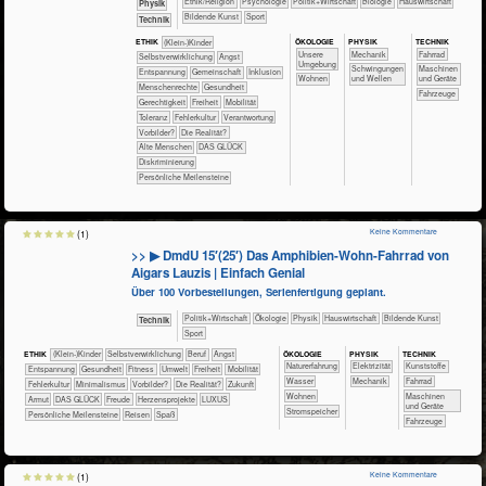
​​​​​​​​​​Ethik/​Religion
​​​​​​​​​​Psychologie
​​​​​​​​​Politik+​Wirtschaft
​​​​​​​Biologie
​Haus­wirtschaft
​​​​​​Physik
Bildende Kunst
Sport
​Technik
ÖKO​LOGIE
PHY​SIK
TECH​NIK
ETHIK
(Klein-)Kinder
​​​​​​​​​​​​​Unsere
​​​Mechanik
​​​​​​​Fahrrad
​​​​​​​​​​​​​​​​​​​​​​​​​​​​​​​​​​​​​​​​Selbst­verwirklichung
​​​​​​​​​​​​​Angst
Umgebung
​Schwingungen
​​​​Maschinen
​​​​​​​​​​​​​Entspannung
​​​​​​​​​​Gemeinschaft
​​​​​​​​Inklusion
​​​​Wohnen
und Wellen
und Geräte
​​​​​​​Menschenrechte
​​​​​​Gesundheit
​Fahrzeuge
​​​​Gerechtigkeit
​​​Freiheit
​​​Mobilität
​​​Toleranz
​​Fehlerkultur
​​Verantwortung
​​Vorbilder?
​Die Realität?
Alte Menschen
DAS GLÜCK
Diskriminierung
Persönliche Meilensteine
Keine Kommentare
(1)
>> ▶ DmdU 15′(25′) Das Amphibien-Wohn-Fahrrad von
Aigars Lauzis | Einfach Genial
Über 100 Vorbestellungen, Serienfertigung geplant.
​​​​​​​​​Politik+​Wirtschaft
​​​​​​​​Ökologie
​​​​​​​Physik
​Haus­wirtschaft
Bildende Kunst
​Technik
Sport
ÖKO​LOGIE
PHY​SIK
TECH​NIK
ETHIK
(Klein-)Kinder
​​​​​​​​​​​​​​​​​​​​​​​​​​​​​​​​​​​​​​​​Selbst­verwirklichung
​​​​​​​​​​​​​​​Beruf
​​​​​​​​​​​​​Angst
​​​​​​​​​​​​​Naturerfahrung
​​​Elektrizität
​​​​​​​​Kunststoffe
​​​​​​​​​​​​​Entspannung
​​​​​​Gesundheit
​​​​​Fitness
​​​​​Umwelt
​​​Freiheit
​​​Mobilität
​​​​​​Wasser
​​​Mechanik
​​​​​​​Fahrrad
​​Fehlerkultur
​​Minimalismus
​​Vorbilder?
​Die Realität?
​Zukunft
​​​​Wohnen
​​​​Maschinen
Armut
DAS GLÜCK
Freude
Herzensprojekte
LUXUS
und Geräte
​​​Stromspeicher
Persönliche Meilensteine
Reisen
Spaß
​Fahrzeuge
Keine Kommentare
(1)