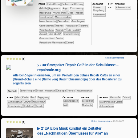
ÖKO​LOGIE
PHY​
TECH​NIK
ETHIK
(Klein-)Kinder
​​​​​​​​​​​​​​​​​​​​​​​​​​​​​​​​​​​​​​​​Selbst­verwirklichung
SIK
​​​​​​​​​​​​​Unsere
​​​​​​Arbeitsschutz
​​​​​​​​​​​​​​​Gefühle
​​​​​​​​​​​​​Aggression
​​​​​​​​​​​​​Angst
​​​​​​​​​​​​​Entspannung
Umgebung
​​​​​​​​​​​​Begegnung
​​​​​​​​​​​​Freundschaft
​​​​​​​​​​​​Liebe
​​​​​​​​​​​Tradition
​​​​​​​​​Lebewesen
​​​​​​​​​​Gemeinschaft
​​​​​​​​​Massenmedien
​​​​​​​Menschenrechte
​​​​​​Gesundheit
​​​​Gerechtigkeit
​​​​Gewalt(freiheit)
​​​Freiheit
​​​Partizipation
​​​Toleranz
​​Verantwortung
​​Vorbilder?
​Die Realität?
​Zukunft
DAS GLÜCK
Diskriminierung
Geschlecht und Gender
Persönliche Meilensteine
Queer
Keine Kommentare
(1)
>> ## Startpaket Repair Café in der Schulklasse –
repaircafe.org
Alle benötigte Information, um mit Freiwilligen deines Repair Cafés an einer
(Grund-)Schule eine (Reihe von) Unterrichtsstunde(n) über das Reparieren zu
organisieren
​​​​​​​​​​Ethik/​Religion
​​​​​​​​​Politik+​Wirtschaft
​​​​​​​​Ökologie
​​​​​​​Physik
​Haus­wirtschaft
​Technik
ÖKO​LOGIE
PHY​SIK
ETHIK
(Klein-)Kinder
​​​​​​​​​​​​​​​Beruf
​​​​​​​​​​​​Begegnung
TECH​NIK
​​​​​​​​​Werkstoffe
​​​​​​​Fahrrad
​​​​​​​​​​​​​​​Nachhaltigkeit
​​​Elektrizität
​​​​​​​​​​Gemeinschaft
​​​​​Umwelt
​​Fehlerkultur
​​​​Maschinen und Geräte
​Müll
​​​Mechanik
​​Verantwortung
​​Vorbilder?
Freude
Aufbewahrung
Keine Kommentare
– 25.09.2025
(1)
▶ 2´ xA Elon Musk kündigt ein Zeitalter
des „Nachhaltigen Überflusses für Alle“ an