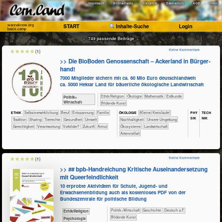
Impressum
Bildnachweis
Disclaimer
Datenschutz
AGB
Intern
wannaknow.org
START
Inhalte-Suche
Login
basis.camp
~ 749 passende Beiträge ~
Keine Kommentare
(1)
>> Die BioBoden Genossenschaft – Acker­land in Bür­ger­
hand!
7000 Mitglieder sichern mit ca. 60 Mio Euro deutschlandweit
ca. 5000 Hektar Land für bäuerliche ökologische Landwirtschaft
​​​​​​​​​​Ethik/​Religion
​​​​​​​​Ökologie
​​​​​​Mathematik
​​​​​Erdkunde
​​​​​​​​​Politik+​
Wirtschaft
Bildende Kunst
PHY​
TECH​
ETHIK
​​​​​​​​​​​​​​​​​​​​​​​​​​​​​​​​​​​​​​​​Selbst­verwirklichung
​​​​​​​​​​​​​​​Beruf
​​​​​​​​​​​​​Entspannung
​​​​​​​​​​​Familie
ÖKO​LOGIE
​​​​​​​​​​​​​​(Kleine) Kreisläufe!
SIK
NIK
​​​​​​​​​​​Tradition
​​​​​​​​​​Sharing
​​​​​​​​Tierrechte
​​​​​​Gesundheit
​​​​​Umwelt
​​​​​​​​​​​​​​​Nachhaltigkeit
​​​​​​​​​​​​​Unsere Umgebung
​​​​Gerechtigkeit
​​Verantwortung
​​Vorbilder?
​Zukunft
Armut
​​​​​​​​​​​Ökosysteme
​​​​​Landwirtschaft
Artenvielfalt
Keine Kommentare
(1)
>> ## bpb-Handreichung Kritische Auseinandersetzung
mit Queerfeindlichkeit
10 erprobte Aktivitäten für Schule, Jugend- und
Erwachsenenbildung auch als kostenloses PDF von der
Bundeszentrale für politische Bildung
​​​​​​​​​Politik+​Wirtschaft
​​​​​​​​Geschichte
​​​Deutsch a.F.
​​​​​​​​​​Ethik/​Religion
Bildende Kunst
​​​​​​​​​​Psychologie