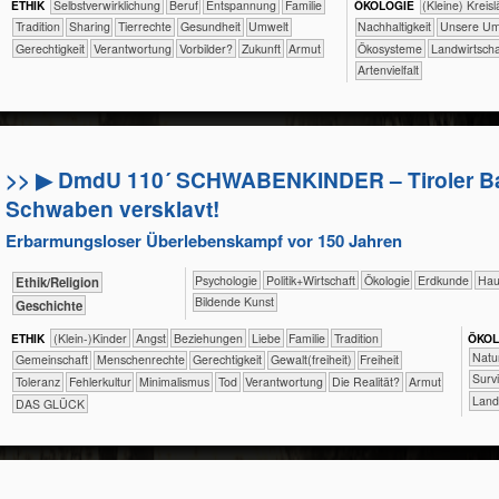
ETHIK
​​​​​​​​​​​​​​​​​​​​​​​​​​​​​​​​​​​​​​​​Selbst­verwirklichung
​​​​​​​​​​​​​​​Beruf
​​​​​​​​​​​​​Entspannung
​​​​​​​​​​​Familie
ÖKO​LOGIE
​​​​​​​​​​​​​​(Kleine) Kr
​​​​​​​​​​​Tradition
​​​​​​​​​​Sharing
​​​​​​​​Tierrechte
​​​​​​Gesundheit
​​​​​Umwelt
​​​​​​​​​​​​​​​Nachhaltigkeit
​​​​​​​​​​​​​Uns
​​​​Gerechtigkeit
​​Verantwortung
​​Vorbilder?
​Zukunft
Armut
​​​​​​​​​​​Ökosysteme
​​​​​Landwirtsch
Artenvielfalt
>> ▶ DmdU 110´ SCHWABENKINDER – Tiroler Ba
Schwaben versklavt!
Erbarmungsloser Überlebenskampf vor 150 Jahren
​​​​​​​​​​Psychologie
​​​​​​​​​Politik+​Wirtschaft
​​​​​​​​Ökologie
​​​​​Erdkunde
​Hau
​​​​​​​​​​Ethik/​Religion
Bildende Kunst
​​​​​​​​Geschichte
ETHIK
(Klein-)Kinder
​​​​​​​​​​​​​Angst
​​​​​​​​​​​​​Beziehungen
​​​​​​​​​​​​Liebe
​​​​​​​​​​​Familie
​​​​​​​​​​​Tradition
ÖKO​
​​​​​​​​
​​​​​​​​​​Gemeinschaft
​​​​​​​Menschenrechte
​​​​Gerechtigkeit
​​​​Gewalt(freiheit)
​​​Freiheit
​​​​​​​​​​​​S
​​​Toleranz
​​Fehlerkultur
​​Minimalismus
​​Tod
​​Verantwortung
​Die Realität?
Armut
​​​​​L
DAS GLÜCK