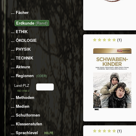
... Fächer
​​​​​Erdkunde
... ETHIK
(1)
... ÖKOLOGIE
... PHYSIK
... TECHNIK
... Akteure
... Regionen
(ODER)
Land-PLZ
ISO-3166-2
... Methoden
... Medien
... Schulformen
... Klassenstufen
(1)
... Sprachlevel
HILFE