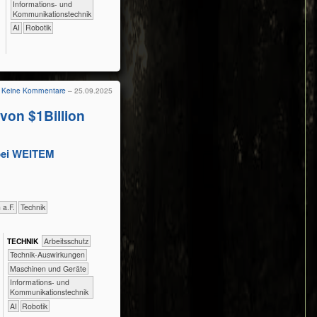
​​​Informations- und
Kommunikationstechnik
​​AI
Robotik
Keine Kommentare
– 25.09.2025
von $1Billion
bei WEITEM
h a.F.
​Technik
TECH​NIK
​​​​​​Arbeitsschutz
​​​​​​Technik-Auswirkungen
​​​​Maschinen und Geräte
​​​Informations- und
Kommunikationstechnik
​​AI
Robotik