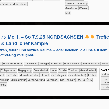
​​​​​​​​​​​​​Unsere Umgebung
ersönliche Meilensteine
​​​​​​​​​​Gewässer
​​​​​​Wasser
​Müll
>> Mo 1. – So 7.9.25 NORDSACHSEN
Treffe
& Ländlicher Kämpfe
zen, feiern und soziale Räume wieder beleben, die uns auf dem 
betreuung verfügbar.
gie
​​​​​​​​​Politik+​Wirtschaft
​​​​​​​​Geschichte
​​​​​​​​Ökologie
​​​​​Erdkunde
​Haus­wirtschaft
Bildende Kunst
Musik
​​​​​​​​​​​​​Entspannung
​​​​​​​​​​​​Begegnung
​​​​​​​​​​​​Freundschaft
​​​​​​​​​​​​Liebe
​​​​​​​​​​​Familie
​​​​​​​​​​​Tradition
​​​​​​​​​​Gemeinschaft
ÖKO​L
​​​​​​​​​​​
lturell
​​​​​​​​Tierrechte
​​​​​​​Menschenrechte
​​​​​Umwelt
​​​​Gerechtigkeit
​​​​Gewalt(freiheit)
​​​Freiheit
​​​​​​​​​​​​​Uns
lerkultur
​​Minimalismus
​​Verantwortung
​​Vorbilder?
​Die Realität?
DAS GLÜCK
Umge
steine
​​​​​Lan