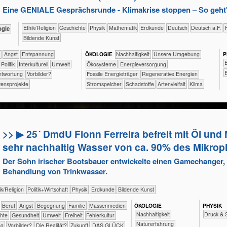
Eine GENIALE Gesprächsrunde - Klimakrise stoppen – So geht'
​​​​​​​​​​Ethik/​Religion
​​​​​​​​Geschichte
​​​​​​​Physik
​​​​​​Mathematik
​​​​​Erdkunde
​​​​Deutsch
​​​Deutsch a.F.
ologie
Bildende Kunst
f
​​​​​​​​​​​​​Angst
​​​​​​​​​​​​​Entspannung
ÖKO​LOGIE
​​​​​​​​​​​​​​​Nachhaltigkeit
​​​​​​​​​​​​​Unsere Umgebung
P
​
​​​​​​​​​Politik
​​​​​​​​Interkulturell
​​​​​Umwelt
​​​​​​​​​​​Ökosysteme
​​​Energieversorgung
​
antwortung
​​Vorbilder?
​​​Fossile Energieträger
​​​Regenerative Energien
ensprojekte
​​​Stromspeicher
​Schadstoffe
Artenvielfalt
Klima
>> ▶ 25´ DmdU Fionn Ferreira befreit mit Öl und 
sehr nachhaltig Wasser von ca. 90% des Mikropl
Der Sohn irischer Bootsbauer entwickelte einen Gamechanger, v
Behandlung von Trinkwasser.
​​​​Ethik/​Religion
​​​​​​​​​Politik+​Wirtschaft
​​​​​​​Physik
​​​​​Erdkunde
Bildende Kunst
​​​​​​​​​​​​​​​Beruf
​​​​​​​​​​​​​Angst
​​​​​​​​​​​​Begegnung
​​​​​​​​​​​Familie
​​​​​​​​​Massenmedien
ÖKO​LOGIE
PHY​SIK
​​​​​​​​​​​​​​​Nachhaltigkeit
Druck & 
rechte
​​​​​​Gesundheit
​​​​​Umwelt
​​​Freiheit
​​Fehlerkultur
​​​​​​​​​​​​​Naturerfahrung
ng
​​Vorbilder?
​Die Realität?
​Zukunft
DAS GLÜCK