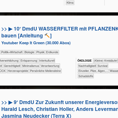
Klima
>> ▶ 10′ DmdU WASSERFILTER mit PFLANZENK
bauen [Anleitung
]
Youtuber Keep It Green (30.000 Abos)
​​​​​​​​​Politik+​Wirtschaft
​​​​​​​Biologie
​​​​​​​Physik
​​​​​Erdkunde
​​​​​​​​​​​​​​​​​​​​​​​​Selbst­verwirklichung
​​​​​​​​​​​​​Entspannung
​​​​​​​​Interkulturell
ÖKO​LOGIE
​​​​​​​​​​​​​​(Kleine) Kreisläufe!
eit
​​​​Gerechtigkeit
​​Minimalismus
​​Verantwortung
​​​​​​​​​​​​​​​Nachhaltigkeit
​​​​​​​​​​​​Survival
LÜCK
Herzensprojekte
Persönliche Meilensteine
​​​​​​​Einzeller, Pilze, Algen,...
​​​​​​Wass
​Schadstoffe
>> ▶ 9′ DmdU Zur Zukunft unserer Energievers
Harald Lesch, Christian Holler, Anders Leverma
Jasmina Neudecker (Terra X)