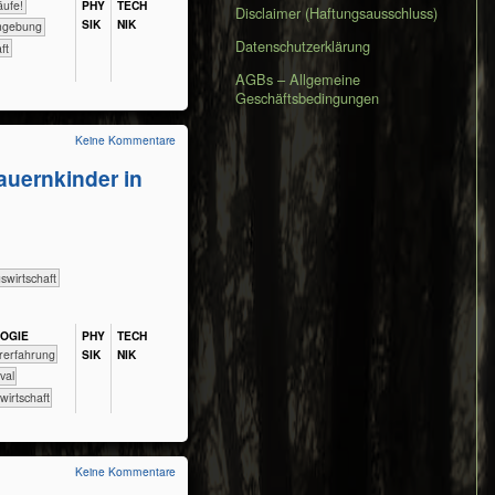
eisläufe!
PHY​
TECH​
Disclaimer (Haftungsausschluss)
SIK
NIK
ere Umgebung
Datenschutzerklärung
aft
AGBs – Allgemeine
Geschäftsbedingungen
Keine Kommentare
uernkinder in
s­wirtschaft
LOGIE
PHY​
TECH​
​​​​​Naturerfahrung
SIK
NIK
urvival
andwirtschaft
Keine Kommentare