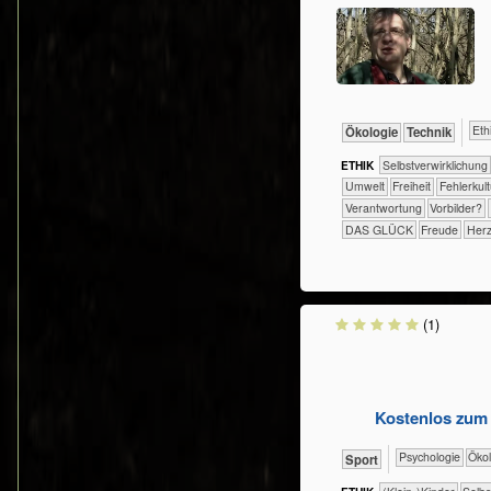
​​​​​​
​​​​​​​Ökologie
​Technik
ETHIK
​​​​​​​​​​​​​​​​​​​​​​​​​​​​​​​​​​​​​​​​Selbst­verwirklichung
​​​​​Umwelt
​​​Freiheit
​​Fehlerkul
​​Verantwortung
​​Vorbilder?
DAS GLÜCK
Freude
Herz
(1)
Kostenlos zum 
​​​​​​​​​​Psychologie
​​​​​​​​
Sport