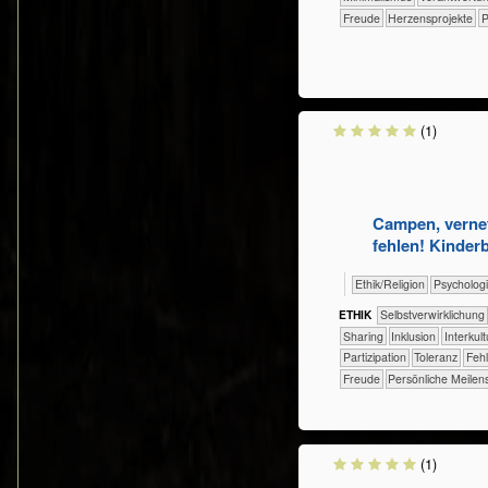
Freude
Herzensprojekte
P
(1)
Campen, vernet
fehlen! Kinder
​​​​​​​​​​Ethik/​Religion
​​​​​​​​​​Psycholo
ETHIK
​​​​​​​​​​​​​​​​​​​​​​​​​​​​​​​​​​​​​​​​Selbst­verwirklichung
​​​​​​​​​​Sharing
​​​​​​​​Inklusion
​​​​​​​​Interku
​​​Partizipation
​​​Toleranz
​​Feh
Freude
Persönliche Meilen
(1)