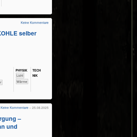
Keine Kommentare
OHLE selber
PHY​SIK
TECH​
​​​​​Licht
NIK
​​​​​Wärme
er
Keine Kommentare
– 25.08.2025
orgung –
nn und