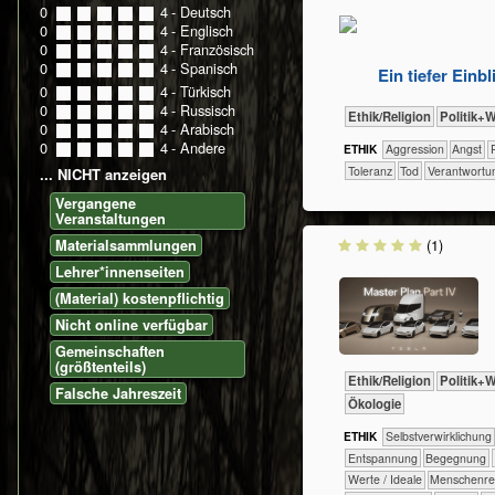
0
0
1
2
3
4
- Deutsch
0
0
1
2
3
4
- Englisch
0
0
1
2
3
4
- Französisch
0
0
1
2
3
4
- Spanisch
Ein tiefer Ein
0
0
1
2
3
4
- Türkisch
0
0
1
2
3
4
- Russisch
​​​​​​​​​​Ethik/​Religion
​​​​​​​​​Polit
0
0
1
2
3
4
- Arabisch
0
0
1
2
3
4
- Andere
ETHIK
​​​​​​​​​​​​​Aggression
​​​​​​​​​​​​​Angst
​​
​​​Toleranz
​​Tod
​​Verantwortu
... NICHT anzeigen
Vergangene
Veranstaltungen
(1)
Materialsammlungen
Lehrer*innenseiten
(Material) kostenpflichtig
Nicht online verfügbar
Gemeinschaften
(größtenteils)
​​​​​​​​​​Ethik/​Religion
​​​​​​​​​Polit
Falsche Jahreszeit
​​​​​​​Ökologie
ETHIK
​​​​​​​​​​​​​​​​​​​​​​​​​​​​​​​​​​​​​​​​Selbst­verwirklichung
​​​​​​​​​​​​​Entspannung
​​​​​​​​​​​​Begegnung
​​​​​​​​Werte / Ideale
​​​​​​​Menschen