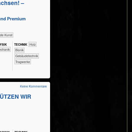
achsen! –
 und Premium
nde Kunst
Y​SIK
TECH​NIK
​​​​​​​​Holz
​Mechanik
​​​​​​Bionik
​​​​​Gebäudetechnik
​​​​​Tragwerke
Keine Kommentare
CHÜTZEN WIR