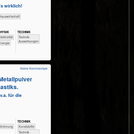
s wirklich!
​Haus­wirtschaft
HY​SIK
TECH​NIK
​​​​​​Technik-
​​Elektrizität
Auswirkungen
​Energie
Keine Kommentare
Metallpulver
astiks.
.a. für die
TECH​NIK
Strömung
​​​​​​​​Kunststoffe
​​​​​​Technik-