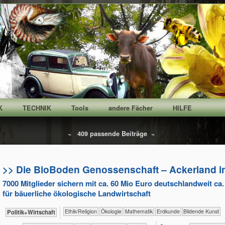
K
TECHNIK
Tools
andere Fächer
HILFE
~ 409 passende Beiträge ~
>> Die BioBoden Genossenschaft – Acker­land in
7000 Mitglieder sichern mit ca. 60 Mio Euro deutschlandweit ca
für bäuerliche ökologische Landwirtschaft
​​​​​​​​​​Ethik/​Religion
​​​​​​​​Ökologie
​​​​​​Mathematik
​​​​​Erdkunde
Bildende Kunst
​​​​​​​​​Politik+​Wirtschaft