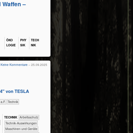
d Waffen –
ÖKO​
PHY​
TECH​
LOGIE
SIK
NIK
Keine Kommentare
– 25.09.2025
n 4" von TESLA
 a.F.
​Technik
TECH​NIK
​​​​​​Arbeitsschutz
​​​​​​Technik-Auswirkungen
​​​​Maschinen und Geräte