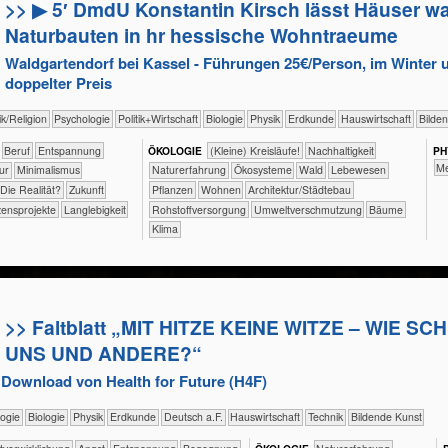
>> ▶ 5′ DmdU Konstantin Kirsch lässt Häuser w
Naturbauten in hr hessische Wohntraeume
Waldgartendorf bei Kassel - Führungen 25€/Person, im Winter
doppelter Preis
​​​​Ethik/​Religion
​​​​​​​​​​Psychologie
​​​​​​​​​Politik+​Wirtschaft
​​​​​​​Biologie
​​​​​​​Physik
​​​​​Erdkunde
​Haus­wirtschaft
Bilde
​​​​​​​​​​​​​​​Beruf
​​​​​​​​​​​​​Entspannung
ÖKO​LOGIE
​​​​​​​​​​​​​​(Kleine) Kreisläufe!
​​​​​​​​​​​​​​​Nachhaltigkeit
PH
​​
tur
​​Minimalismus
​​​​​​​​​​​​​Naturerfahrung
​​​​​​​​​​​Ökosysteme
​​​​​​​​​​Wald
​​​​​​​​​Lebewesen
​Die Realität?
​Zukunft
​​​​​​​​​Pflanzen
​​​​Wohnen
​​​Architektur/­Städtebau
ensprojekte
Langlebigkeit
​​Rohstoffversorgung
​​Umweltverschmutzung
Bäume
Klima
>> Faltblatt „MIT HITZE KEINE WITZE – WIE S
UNS UND ANDERE?“
Download von Health for Future (H4F)
Ökologie
​​​​​​​Biologie
​​​​​​​Physik
​​​​​Erdkunde
​​​Deutsch a.F.
​Haus­wirtschaft
​Technik
Bildende Kunst