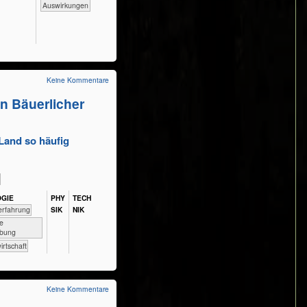
Auswirkungen
Keine Kommentare
n Bäuerlicher
Land so häufig
OGIE
PHY​
TECH​
​​Naturerfahrung
SIK
NIK
ere
bung
dwirtschaft
Keine Kommentare