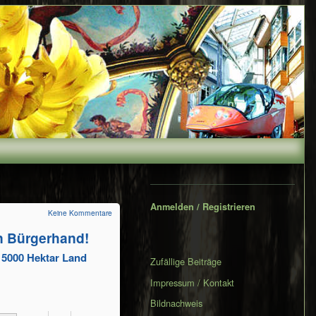
Secondary
Sidebar
Anmelden / Registrieren
Keine Kommentare
 Bür­ger­hand!
. 5000 Hektar Land
Zufällige Beiträge
Impressum / Kontakt
Bildnachweis