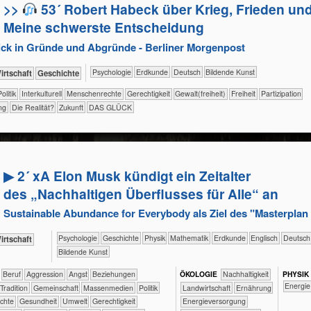
>>
53´ Robert Habeck über Krieg, Frieden un
Meine schwerste Entscheidung
blick in Gründe und Abgründe - Berliner Morgenpost
​​​​​​​​​​Psychologie
​​​​​Erdkunde
​​​​Deutsch
Bildende Kunst
ik+​Wirtschaft
​​​​​​​​Geschichte
​​​​​​​Politik
​​​​​​​​Interkulturell
​​​​​​​Menschenrechte
​​​​Gerechtigkeit
​​​​Gewalt(freiheit)
​​​Freiheit
​​​Partizipation
ng
​Die Realität?
​Zukunft
DAS GLÜCK
▶ 2´ xA Elon Musk kündigt ein Zeitalter
des „Nachhaltigen Überflusses für Alle“ an
Sustainable Abundance for Everybody als Ziel des "Masterpla
​​​​​​​​​​Psychologie
​​​​​​​​Geschichte
​​​​​​​Physik
​​​​​​Mathematik
​​​​​Erdkunde
​​​​Englisch
​​​Deutsch
ik+​Wirtschaft
Bildende Kunst
​​​​​​​​​​​​​​​Beruf
​​​​​​​​​​​​​Aggression
​​​​​​​​​​​​​Angst
​​​​​​​​​​​​​Beziehungen
ÖKO​LOGIE
​​​​​​​​​​​​​​​Nachhaltigkeit
PHY​SIK
​​Energie
​​​​​​​​​​​Tradition
​​​​​​​​​​Gemeinschaft
​​​​​​​​​Massenmedien
​​​​​​​​​Politik
​​​​​Landwirtschaft
​​​​Ernährung
rechte
​​​​​​Gesundheit
​​​​​Umwelt
​​​​Gerechtigkeit
​​​Energieversorgung