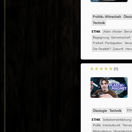
​​​​​​​​​Politik+​Wirtschaft
​​​​​​​Ök
​Technik
ETHIK
(Klein-)Kinder
​​​​​​​​​​​​​​​Beru
​​​​​​​​​​​​Begegnung
​​​​​​​​​​Gemeinschaft
​​​Freiheit
​​​Partizipation
​​Ver
​Die Realität?
​Zukunft
Herz
(1)
​​​​​​
​​​​​​​Ökologie
​Technik
ETHIK
​​​​​​​​​​​​​​​​​​​​​​​​​​​​​​​​​​​​​​​​Selbst­verwirklichung
​​​​​​​​​Politik
​​​​​​​​Interkulturell
​​​​​​​​Tier
​​Minimalismus
​​Verantwortu