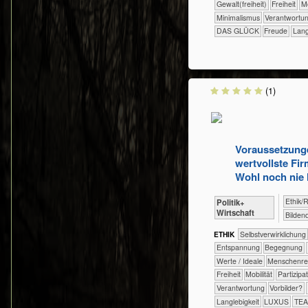
​​​​Gewalt(freiheit)
​​​Freiheit
​​​
​​Minimalismus
​​Verantwortu
DAS GLÜCK
Freude
Lang
(1)
Voraussetzung
wertvollste Fir
Wohl noch nie 
​​​​​​​​​​Eth
​​​​​​​​​Politik+​
Wirtschaft
Bilden
ETHIK
​​​​​​​​​​​​​​​​​​​​​​​​​​​​​​​​​​​​​​​​Selbst­verwirklichung
​​​​​​​​​​​​​Entspannung
​​​​​​​​​​​​Begegnung
​​​​​​​​Werte / Ideale
​​​​​​​Menschen
​​​Freiheit
​​​Mobilität
​​​Partizipa
​​Verantwortung
​​Vorbilder?
Langlebigkeit
LUXUS
TE