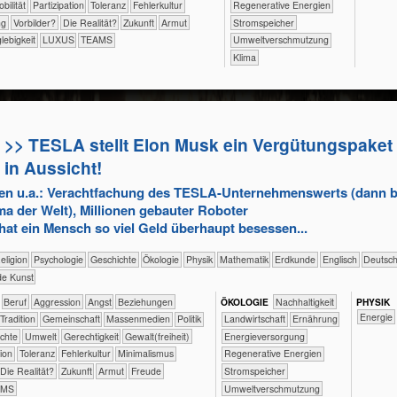
Mobilität
​​​Partizipation
​​​Toleranz
​​Fehlerkultur
​​​Regenerative Energien
ng
​​Vorbilder?
​Die Realität?
​Zukunft
Armut
​​​Stromspeicher
lebigkeit
LUXUS
TEAMS
​​Umweltverschmutzung
Klima
>> TESLA stellt Elon Musk ein Vergütungspaket 
in Aussicht!
en u.a.: Verachtfachung des TESLA-Unternehmenswerts (dann 
ma der Welt), Millionen gebauter Roboter
hat ein Mensch so viel Geld überhaupt besessen...
ik/​Religion
​​​​​​​​​​Psychologie
​​​​​​​​Geschichte
​​​​​​​​Ökologie
​​​​​​​Physik
​​​​​​Mathematik
​​​​​Erdkunde
​​​​Englisch
​​​Deutsc
de Kunst
​​​​​​​​​​​​​​​Beruf
​​​​​​​​​​​​​Aggression
​​​​​​​​​​​​​Angst
​​​​​​​​​​​​​Beziehungen
ÖKO​LOGIE
​​​​​​​​​​​​​​​Nachhaltigkeit
PHY​SIK
​​Energie
​​​​​​​​​​​Tradition
​​​​​​​​​​Gemeinschaft
​​​​​​​​​Massenmedien
​​​​​​​​​Politik
​​​​​Landwirtschaft
​​​​Ernährung
rechte
​​​​​Umwelt
​​​​Gerechtigkeit
​​​​Gewalt(freiheit)
​​​Energieversorgung
tion
​​​Toleranz
​​Fehlerkultur
​​Minimalismus
​​​Regenerative Energien
​Die Realität?
​Zukunft
Armut
Freude
​​​Stromspeicher
AMS
​​Umweltverschmutzung