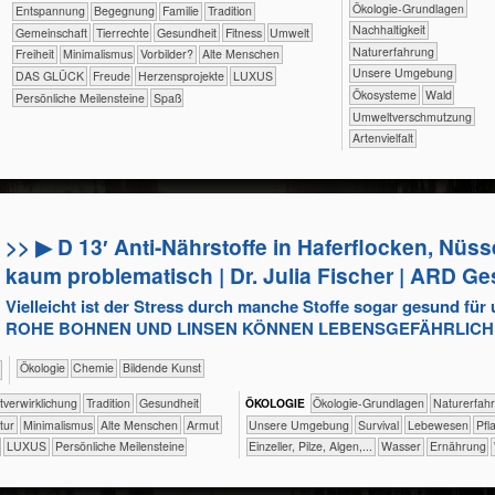
​​​​​​​​​​​​​​​​Ökologie-Grundlagen
​​​​​​​​​​​​​Entspannung
​​​​​​​​​​​​Begegnung
​​​​​​​​​​​Familie
​​​​​​​​​​​Tradition
​​​​​​​​​​​​​​​Nachhaltigkeit
​​​​​​​​​​Gemeinschaft
​​​​​​​​Tierrechte
​​​​​​Gesundheit
​​​​​Fitness
​​​​​Umwelt
​​​​​​​​​​​​​Naturerfahrung
​​​Freiheit
​​Minimalismus
​​Vorbilder?
Alte Menschen
​​​​​​​​​​​​​Unsere Umgebung
DAS GLÜCK
Freude
Herzensprojekte
LUXUS
​​​​​​​​​​​Ökosysteme
​​​​​​​​​​Wald
Persönliche Meilensteine
Spaß
​​Umweltverschmutzung
Artenvielfalt
>> ▶ D 13′ Anti-Nährstoffe in Haferflocken, Nü
kaum problematisch | Dr. Julia Fischer | ARD G
Vielleicht ist der Stress durch manche Stoffe sogar gesund für 
ROHE BOHNEN UND LINSEN KÖNNEN LEBENSGEFÄHRLICH 
​​​​​​​​Ökologie
​​​​​Chemie
Bildende Kunst
​​​​​​​​​​​​​​​​​​​​​​​​Selbst­verwirklichung
​​​​​​​​​​​Tradition
​​​​​​Gesundheit
ÖKO​LOGIE
​​​​​​​​​​​​​​​​Ökologie-Grundlagen
​​​​​​​​​​​​​Naturer
ltur
​​Minimalismus
Alte Menschen
Armut
​​​​​​​​​​​​​Unsere Umgebung
​​​​​​​​​​​​Survival
​​​​​​​​​Lebewesen
​​​​​​
LUXUS
Persönliche Meilensteine
​​​​​​​Einzeller, Pilze, Algen,...
​​​​​​Wasser
​​​​Ernährung