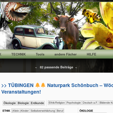
K
TECHNIK
Tools
andere Fächer
HILFE
~ 82 passende Beiträge ~
>> TÜBINGEN
Naturpark Schönbuch – Wöc
Veranstaltungen!
​​​​​​​​​​Ethik/​Religion
​​​​​​​​​​Psychologie
​​​Deutsch a.F.
Bildende K
​​​​​​​Ökologie
​​​​​​Biologie
​​​​Erdkunde
ETHIK
(Klein-)Kinder
​​​​​​​​​​​​​​​​​​​​​​​​​​​​​​​​​​​​​​​​Selbst­verwirklichung
​​​​​​​​​​​​​​​Beruf
ÖKO​LOGIE