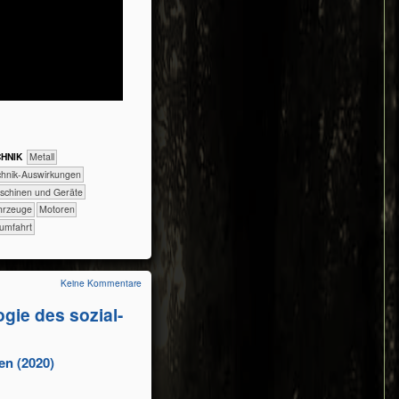
H​NIK
​​​​​​​​Metall
​​​Technik-Auswirkungen
​Maschinen und Geräte
ahrzeuge
Motoren
umfahrt
Keine Kommentare
gie des sozial-
en (2020)