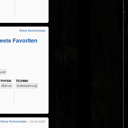
Keine Kommentare
eets Favoriten
unst
PHY​SIK
TECH​NIK
​​​​​Wärme
Aufbewahrung
Keine Kommentare
– 24.04.2024