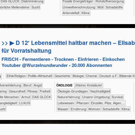
DAS GLÜCK
Diskriminierung
​​​Fossile Energieträger
​​Rohstoffversorgung
önliche Meilensteine
Sucht
​​Umweltverschmutzung
​Müll
​Schadstoffe
Artenvielfalt
Klima
>> ▶ D 12′ Lebensmittel haltbar machen – Elisab
für Vorratshaltung
FRISCH - Fermentieren - Trocknen - Einfrieren - Einkochen
Youtuber @Wurzelnundwunder • 20.000 Abonnenten
​​​​​​​​​​Ethik/​Religion
​​​​​​​​​Politik+​Wirtschaft
​​​​​​​​Geschichte
​​​​​​​Biologie
​​​​​Chemie
​​​Deutsch a.F.
Bildende K
t
​​​​​​​​​​​​​​​​​​​​​​​​Selbst­verwirklichung
​​​​​​​​​​​​​​​Beruf
​​​​​​​​​​​​​Angst
ÖKO​LOGIE
​​​​​​​​​​​​​​(Kleine) Kreisläufe!
​​​​Sharing
​​​​​​Gesundheit
​​​​​Fitness
​​​Freiheit
​​​​​​​​​​​​​​​​Ökologie-Grundlagen
​​​​​​​​​​​​​​​Nachhaltigkeit
lte Menschen
Armut
DAS GLÜCK
​​​​​​​​​​​​​Naturerfahrung
​​​​​​​​​​​​​Unsere Umgebung
​​​​​​​​​​​​Survival
anglebigkeit
LUXUS
​​​​​​​​​Lebewesen
​​​​​​​​​Pflanzen
​​​​​​​Einzeller, Pilze, Algen,...
ucht
​​​​​​Wasser
​​​​Ernährung
​​​​Wohnen
​Schadstoffe
Klima