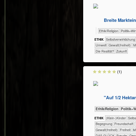
Breite Marktei
​​​​​​​​​​Ethik/​Religion
​​​​​​​​​Politik+
ETHIK
​​​​​​​​​​​​​​​​​​​​​​​​​​​​​​​​​​​​​​​​Selbst­verwirklichung
​​​​​Umwelt
​​​​Gewalt(freiheit)
​​
​Die Realität?
​Zukunft
(1)
"Auf 1/2 Hektar
​​​​​​​​​​Ethik/​Religion
​​​​​​​​​Polit
ETHIK
(Klein-)Kinder
​​​​​​​​​​​​​​​​
​​​​​​​​​​​​Begegnung
​​​​​​​​​​​​Freundschaft
​​​​Gewalt(freiheit)
​​​Freiheit
​​
DAS GLÜCK
Freude
Gesc