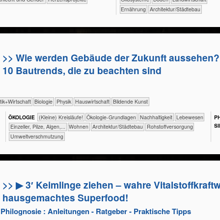
​​​​Ernährung
​​​Architektur/­Städtebau
>> Wie werden Gebäude der Zukunft aussehen?
10 Bautrends, die zu beachten sind
​​​Politik+​Wirtschaft
​​​​​​​Biologie
​​​​​​​Physik
​Haus­wirtschaft
Bildende Kunst
ÖKO​LOGIE
​​​​​​​​​​​​​​(Kleine) Kreisläufe!
​​​​​​​​​​​​​​​​Ökologie-Grundlagen
​​​​​​​​​​​​​​​Nachhaltigkeit
​​​​​​​​​Lebewesen
PH
SI
​​​​​​​Einzeller, Pilze, Algen,...
​​​​Wohnen
​​​Architektur/­Städtebau
​​Rohstoffversorgung
​​Umweltverschmutzung
>> ▶ 3′ Keimlinge ziehen – wahre Vitalstoffkraft
hausgemachtes Superfood!
Philognosie : Anleitungen - Ratgeber - Praktische Tipps