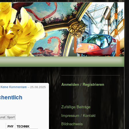
Secondary
Sidebar
Anmelden / Registrieren
Keine Kommentare
– 25.08.2025
hentlich
Zufällige Beiträge
Impressum / Kontakt
unst
Sport
Bildnachweis
PHY​
TECH​NIK