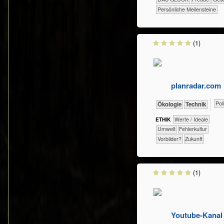
Persönliche Meilensteine
(1)
planradar.com
​​​​​​
​​​​​​​Ökologie
​Technik
ETHIK
​​​​​​​​Werte / Ideale
​​​​​Umwelt
​​Fehlerkultur
​​Vorbilder?
​Zukunft
(1)
Youtube-Kanal 