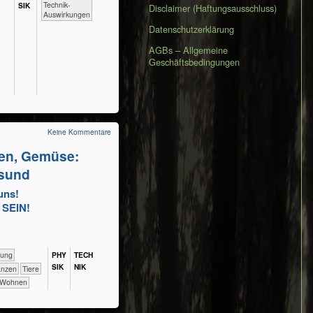
​​​​​​Technik-
SIK
Disclaimer (Haftungsausschluss)
Auswirkungen
Datenschutzerklärung
AGBs – Allgemeine
Geschäftsbedingungen
Keine Kommentare
ssen, Gemüse:
esund
uns!
SEIN!
fahrung
PHY​
TECH​
SIK
NIK
​​​Pflanzen
​​​​​​​​Tiere
​​​​Wohnen