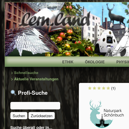
ETHIK
ÖKOLOGIE
PHYSI
Primary
> Schnellsuche
> Aktuelle Veranstaltungen
Sidebar
(1)
Profi-Suche
Suche überall oder in...