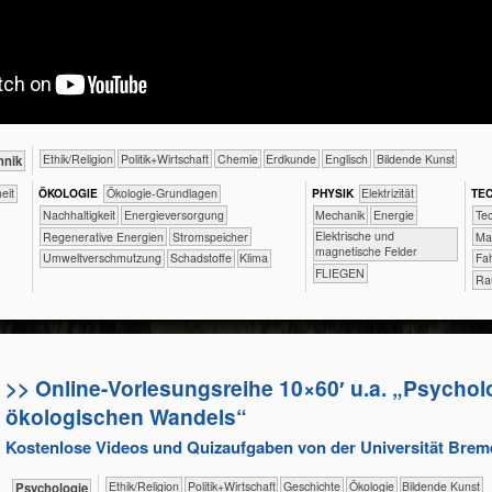
​​​​​​​​​​Ethik/​Religion
​​​​​​​​​Politik+​Wirtschaft
​​​​​Chemie
​​​​​Erdkunde
​​​​Englisch
Bildende Kunst
hnik
iheit
ÖKO​LOGIE
​​​​​​​​​​​​​​​​Ökologie-Grundlagen
PHY​SIK
​​​Elektrizität
TEC
​​​​​​​​​​​​​​​Nachhaltigkeit
​​​Energieversorgung
​​​Mechanik
​​Energie
​​​
​Elektrische und
​​​Regenerative Energien
​​​Stromspeicher
​​​
magnetische Felder
​​Umweltverschmutzung
​Schadstoffe
Klima
​F
FLIEGEN
Ra
>> Online-Vorlesungsreihe 10×60′ u.a. „Psycholo
ökologischen Wandels“
Kostenlose Videos und Quizaufgaben von der Universität Brem
​​​​​​​​​​Ethik/​Religion
​​​​​​​​​Politik+​Wirtschaft
​​​​​​​​Geschichte
​​​​​​​​Ökologie
Bildende Kunst
​​​​​​​​​​Psychologie