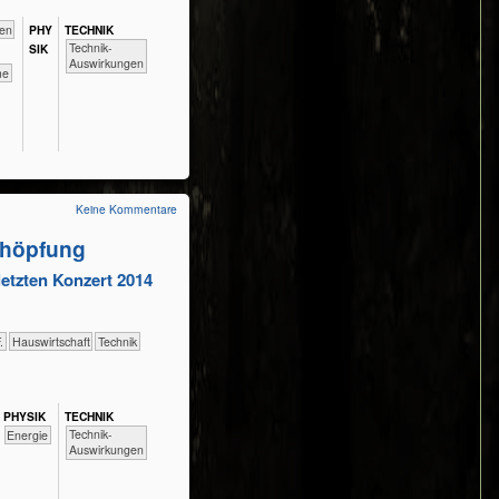
agen
PHY​
TECH​NIK
​​​​​​Technik-
SIK
Auswirkungen
eme
Keine Kommentare
chöpfung
letzten Konzert 2014
.
​Haus­wirtschaft
​Technik
PHY​SIK
TECH​NIK
​​​​​​Technik-
​​Energie
Auswirkungen