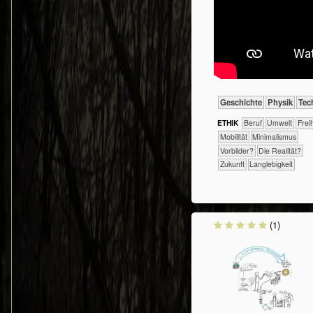
​​​​​​​​Geschichte
​​​​​​Physik
​Tec
ETHIK
​​​​​​​​​​​​​​​Beruf
​​​​​Umwelt
​​​Fre
​​​Mobilität
​​Minimalismus
​​Vorbilder?
​Die Realität?
​Zukunft
Langlebigkeit
(1)