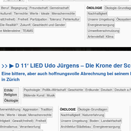
​​​​​​​​​​​​​​​Beruf
​​​​​​​​​​​​Begegnung
​​​​​​​​​​​​Freundschaft
​​​​​​​​​​Gemeinschaft
ÖKO​LOGIE
​​​​​​​​​​​​​​​​Ökologie-Grundl
​Interkulturell
​​​​​​​​Tierrechte
​​​​​​​​Werte / Ideale
​​​​​​​Menschenrechte
​​​​​​​​​​​​​​​Nachhaltigkeit
ewalt(freiheit)
​​​Freiheit
​​​Partizipation
​​​Toleranz
​​Fehlerkultur
​​​​​​​​​​​​​Unsere Umgebung
​​​​​​​​​​​Ökosyst
​Die Realität?
​Zukunft
Geschlecht und Gender
​​​Energieversorgung
he Meilensteine
TEAMS
​​Umweltverschmutzung
Artenvielfalt
Klima
>> ▶ D 11′ LIED Udo Jürgens – Die Krone der S
Eine bittere, aber auch hoffnungsvolle Abrechnung bei seinem 
in Zürich
​​​​​​​​​​Psychologie
​​​​​​​​​Politik+​Wirtschaft
​​​​​​​​Geschichte
​​​​​Erdkunde
​​​​Deutsch
​​​Deutsch a.F
​​​​​​​​​​Ethik/​
Religion
Bildende Kunst
Musik
​​​​​​​Ökologie
​​​​​​​​​​​​​​​​​​​​​​​​Selbst­verwirklichung
​​​​​​​​​​​​​Aggression
​​​​​​​​​​​Tradition
ÖKO​LOGIE
​​​​​​​​​​​​​​​​Ökologie-Grundlagen
rechte
​​​​​​​​Werte / Ideale
​​​​​​​Menschenrechte
​​​​​​​​​​​​​​​Nachhaltigkeit
​​​​​​​​​​​​​Naturerfahrung
echtigkeit
​​​​Gewalt(freiheit)
​​​Freiheit
​​​​​​​​​​​​​Unsere Umgebung
​​​​​Boden
​​​​​Landwirtschaft
​​Minimalismus
​​Verantwortung
​​​Architektur/­Städtebau
​​​Energieversorgung