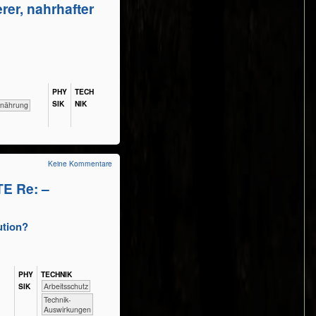
rer, nahrhafter
PHY​
TECH​
SIK
NIK
​​Ernährung
Keine Kommentare
TE Re: –
ution?
PHY​
TECH​NIK
SIK
​​​​​​Arbeitsschutz
​​​​​​Technik-
Auswirkungen