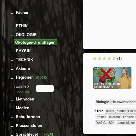
... Fächer
... ETHIK
... ÖKOLOGIE
​​​​​​​​​​​​​​​​Ökologie-Grundlagen
... PHYSIK
(1)
... TECHNIK
... Akteure
... Regionen
(ODER)
Land-PLZ
ISO-3166-2
... Methoden
​​​​​​Biologie
​Haus­wirtschaft
... Medien
ETHIK
(Klein-)Kinder
​​​​​​​​​​​​​​​​
... Schulformen
​​​Freiheit
​​​Toleranz
​​Fehlerku
DAS GLÜCK
Langlebigkeit
... Klassenstufen
... Sprachlevel
HILFE