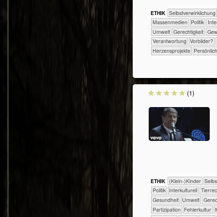
ETHIK
​​​​​​​​​​​​​​​​​​​​​​​​​​​​​​​​​​​​​​​​Selbst­verwirklichung
​​​​​​​​​Massenmedien
​​​​​​​​​Politik
​​​​​​​
​​​​​Umwelt
​​​​Gerechtigkeit
​​​​G
​​Verantwortung
​​Vorbilder?
Herzensprojekte
Persönlic
(1)
ETHIK
(Klein-)Kinder
​​​​​​​​​​​​​​​​
​​​​​​​​​Politik
​​​​​​​​Interkulturell
​​​​​​​​Tier
​​​​​​Gesundheit
​​​​​Umwelt
​​​​Ger
​​​Partizipation
​​Fehlerkultur