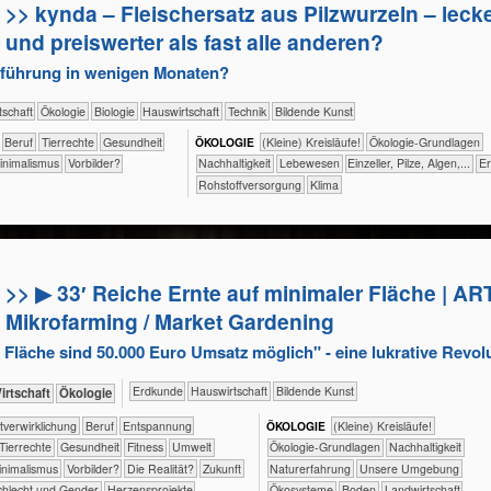
>> kynda – Fleischersatz aus Pilzwurzeln – lecke
und preiswerter als fast alle anderen?
nführung in wenigen Monaten?
​Wirtschaft
​​​​​​​​Ökologie
​​​​​​​Biologie
​Haus­wirtschaft
​Technik
Bildende Kunst
​​​​​​​​​​​​​​​Beruf
​​​​​​​​Tierrechte
​​​​​​Gesundheit
ÖKO​LOGIE
​​​​​​​​​​​​​​(Kleine) Kreisläufe!
​​​​​​​​​​​​​​​​Ökologie-Grundlagen
Minimalismus
​​Vorbilder?
​​​​​​​​​​​​​​​Nachhaltigkeit
​​​​​​​​​Lebewesen
​​​​​​​Einzeller, Pilze, Algen,...
​​
​​Rohstoffversorgung
Klima
>> ▶ 33′ Reiche Ernte auf minimaler Fläche | AR
Mikrofarming / Market Gardening
 Fläche sind 50.000 Euro Umsatz möglich" - eine lukrative Revol
​​​​​Erdkunde
​Haus­wirtschaft
Bildende Kunst
ik+​Wirtschaft
​​​​​​​Ökologie
​​​​​​​​​​​​​​​​​​​​​​​​Selbst­verwirklichung
​​​​​​​​​​​​​​​Beruf
​​​​​​​​​​​​​Entspannung
ÖKO​LOGIE
​​​​​​​​​​​​​​(Kleine) Kreisläufe!
​​​​​​​​Tierrechte
​​​​​​Gesundheit
​​​​​Fitness
​​​​​Umwelt
​​​​​​​​​​​​​​​​Ökologie-Grundlagen
​​​​​​​​​​​​​​​Nachhaltigkeit
Minimalismus
​​Vorbilder?
​Die Realität?
​Zukunft
​​​​​​​​​​​​​Naturerfahrung
​​​​​​​​​​​​​Unsere Umgebung
hlecht und Gender
Herzensprojekte
​​​​​​​​​​​Ökosysteme
​​​​​Boden
​​​​​Landwirtschaft