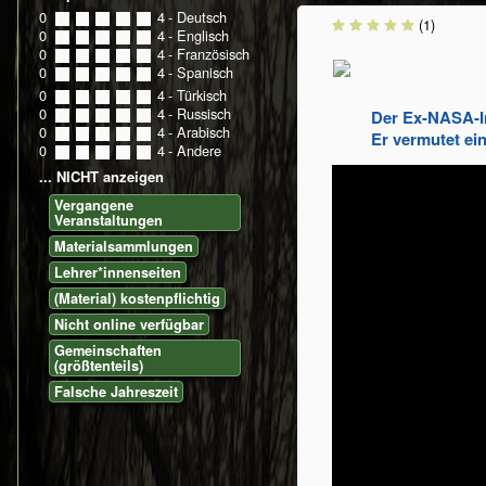
0
0
1
2
3
4
- Deutsch
(1)
0
0
1
2
3
4
- Englisch
0
0
1
2
3
4
- Französisch
0
0
1
2
3
4
- Spanisch
0
0
1
2
3
4
- Türkisch
0
0
1
2
3
4
- Russisch
Der Ex-NASA-In
0
0
1
2
3
4
- Arabisch
Er vermutet ein
0
0
1
2
3
4
- Andere
... NICHT anzeigen
Vergangene
Veranstaltungen
Materialsammlungen
Lehrer*innenseiten
(Material) kostenpflichtig
Nicht online verfügbar
Gemeinschaften
(größtenteils)
Falsche Jahreszeit