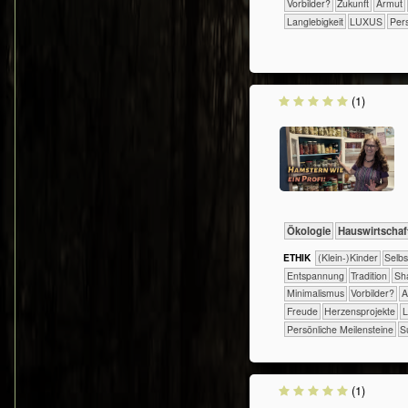
​​Vorbilder?
​Zukunft
Armut
Langlebigkeit
LUXUS
Pers
(1)
​​​​​​​Ökologie
​Haus­wirtschaf
ETHIK
(Klein-)Kinder
​​​​​​​​​​​​​​​​
​​​​​​​​​​​​​Entspannung
​​​​​​​​​​​Tradition
​​​​​​
​​Minimalismus
​​Vorbilder?
A
Freude
Herzensprojekte
L
Persönliche Meilensteine
S
(1)