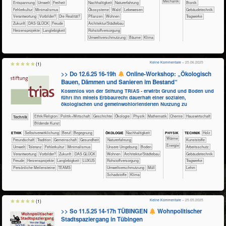
​​​Mechanik
​​​​​​​​​​​​​Entspannung
​​​​​Umwelt
​​​Freiheit
​​​​​​​​​​​​​​​Nachhaltigkeit
​​​​​​​​​​​​​Naturerfahrung
​​​​​​Bionik
​​Fehlerkultur
​​Minimalismus
​​​​​​​​​​​Ökosysteme
​​​​​​​​​​Wald
​​​​​​​​​Lebewesen
​​​​​Gebäudetechnik
​​Verantwortung
​​Vorbilder?
​Die Realität?
​​​​​​​​​Pflanzen
​​​​Wohnen
​​​​​Tragwerke
​Zukunft
DAS GLÜCK
Freude
​​​Architektur/­Städtebau
Herzensprojekte
Langlebigkeit
​​Rohstoffversorgung
​​Umweltverschmutzung
Bäume
Klima
Keine Kommentare
– 25.06.2025
(1)
>> Do 12.6.25 16-19h
Online-Workshop: „Ökologisch
Bauen, Dämmen und Sanieren im Bestand“
Kostenlos von der Stiftung TRIAS - erwirbt Grund und Boden und
führt ihn mittels Erbbaurecht dauerhaft einer sozialen,
ökologischen und gemeinwohlorientierten Nutzung zu
​​​​​​​​​​Ethik/​Religion
​​​​​​​​​Politik+​Wirtschaft
​​​​​​​​Geschichte
​​​​​​​​Ökologie
​​​​​​​Physik
​​​​​​Mathematik
​​​​​Chemie
​Haus­wirtschaft
​Technik
Bildende Kunst
PHY​SIK
ETHIK
​​​​​​​​​​​​​​​​​​​​​​​​​​​​​​​​​​​​​​​​Selbst­verwirklichung
​​​​​​​​​​​​​​​Beruf
​​​​​​​​​​​​Begegnung
ÖKO​LOGIE
​​​​​​​​​​​​​​​Nachhaltigkeit
TECH​NIK
​​​​​​​​Holz
​​​​​Wärme
​​​​​​​​​​​​Freundschaft
​​​​​​​​​​​Tradition
​​​​​​​​​​Gemeinschaft
​​​​​​Gesundheit
​​​​​​​​​​​​​Naturerfahrung
​​​​​​​​Kunststoffe
​​Energie
​​​​​Umwelt
​​​Toleranz
​​Fehlerkultur
​​Minimalismus
​​​​​​​​​​​​​Unsere Umgebung
​​​​​Boden
​​​​​​Arbeitsschutz
​​Verantwortung
​​Vorbilder?
​Zukunft
DAS GLÜCK
​​​​Wohnen
​​​Architektur/­Städtebau
​​​​​Gebäudetechnik
Freude
Herzensprojekte
Langlebigkeit
LUXUS
​​Rohstoffversorgung
​​​​​Tragwerke
Persönliche Meilensteine
TEAMS
​​Umweltverschmutzung
​Müll
Lehm
​Schadstoffe
Klima
Keine Kommentare
– 25.05.2025
(1)
>> So 11.5.25 14-17h TÜBINGEN
Wohnpolitischer
Stadtspaziergang in Tübingen