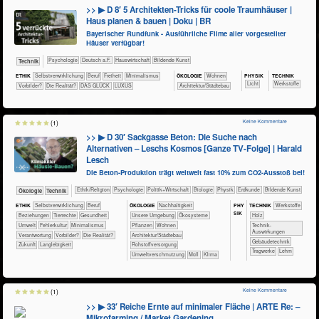
>> ▶ D 8′ 5 Architekten-Tricks für coole Traumhäuser |
Haus planen & bauen | Doku | BR
Bayerischer Rundfunk - Ausführliche Filme aller vorgestellter
Häuser verfügbar!
​​​​​​​​​​Psychologie
​​​Deutsch a.F.
​Haus­wirtschaft
Bildende Kunst
​Technik
PHY​SIK
TECH​NIK
ETHIK
​​​​​​​​​​​​​​​​​​​​​​​​​​​​​​​​​​​​​​​​Selbst­verwirklichung
​​​​​​​​​​​​​​​Beruf
​​​Freiheit
​​Minimalismus
ÖKO​LOGIE
​​​​Wohnen
​​​​​Licht
​​​​​​​​​Werkstoffe
​​Vorbilder?
​Die Realität?
DAS GLÜCK
LUXUS
​​​Architektur/­Städtebau
Keine Kommentare
(1)
>> ▶ D 30′ Sackgasse Beton: Die Suche nach
Alternativen – Leschs Kosmos [Ganze TV-Folge] | Harald
Lesch
Die Beton-Produktion trägt weltweit fast 10% zum CO2-Ausstoß bei!
​​​​​​​​​​Ethik/​Religion
​​​​​​​​​​Psychologie
​​​​​​​​​Politik+​Wirtschaft
​​​​​​​Biologie
​​​​​​​Physik
​​​​​Erdkunde
Bildende Kunst
​​​​​​​Ökologie
​Technik
PHY​
ETHIK
​​​​​​​​​​​​​​​​​​​​​​​​​​​​​​​​​​​​​​​​Selbst­verwirklichung
​​​​​​​​​​​​​​​Beruf
ÖKO​LOGIE
​​​​​​​​​​​​​​​Nachhaltigkeit
TECH​NIK
​​​​​​​​​Werkstoffe
SIK
​​​​​​​​​​​​​Beziehungen
​​​​​​​​Tierrechte
​​​​​​Gesundheit
​​​​​​​​​​​​​Unsere Umgebung
​​​​​​​​​​​Ökosysteme
​​​​​​​​Holz
​​​​​Umwelt
​​Fehlerkultur
​​Minimalismus
​​​​​​​​​Pflanzen
​​​​Wohnen
​​​​​​Technik-
Auswirkungen
​​Verantwortung
​​Vorbilder?
​Die Realität?
​​​Architektur/­Städtebau
​​​​​Gebäudetechnik
​Zukunft
Langlebigkeit
​​Rohstoffversorgung
​​​​​Tragwerke
Lehm
​​Umweltverschmutzung
​Müll
Klima
Keine Kommentare
(1)
>> ▶ 33′ Reiche Ernte auf minimaler Fläche | ARTE Re: –
Mikrofarming / Market Gardening