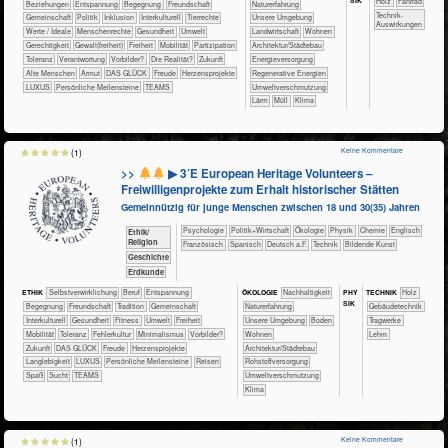
SIK
​​​​​​​​Holz
​​​​​​​Fahrrad
​​​​​​​​​​​​​Beziehungen
​​​​​​​​​​​​​Entspannung
​​​​​​​​​​​​Begegnung
​​​​​​​​​​​​Freundschaft
​​​​​​​​​​​​​Naturerfahrung
​​​​​​Technik-
​​​​​​​​​​Gemeinschaft
​​​​​​​​​Politik
​​​​​​​​Inklusion
​​​​​​​​Interkulturell
​​​​​​​​Tierrechte
​​​​​​​​​​​​​Unsere Umgebung
Auswirkungen
​​​​​​​​Werte / Ideale
​​​​​​​Menschenrechte
​​​​​​Gesundheit
​​​​​Umwelt
​​​​​Landwirtschaft
​​​​Wohnen
​​​​Gerechtigkeit
​​​​Gewalt(freiheit)
​​​Freiheit
​​​Mobilität
​​​Partizipation
​​​Architektur/­Städtebau
​​​Toleranz
​​Verantwortung
​​Vorbilder?
​Die Realität?
​Zukunft
​​​Energieversorgung
Alte Menschen
Armut
DAS GLÜCK
Freude
Herzensprojekte
​​​Regenerative Energien
LUXUS
Persönliche Meilensteine
TEAMS
​​Umweltverschmutzung
​Lärm
​Müll
Klima
Keine Kommentare
(1)
>>
▶ 3´E European Heritage Volunteers –
Freiwilligenprojekte zum Erhalt historischer Stätten
Gemeinnützig für junge Menschen zwischen 18 und 30(35) Jahren
​​​​​​​​​​Psychologie
​​​​​​​​​Politik+​Wirtschaft
​​​​​​​​Ökologie
​​​​​​​Physik
​​​​​Chemie
​​​​Englisch
​​​​​​​​​​Ethik/​
Religion
​​​​Französisch
​​​​Spanisch
​​​Deutsch a.F.
​Technik
Bildende Kunst
​​​​​​​​Geschichte
​​​​Erdkunde
PHY​
ETHIK
​​​​​​​​​​​​​​​​​​​​​​​​​​​​​​​​​​​​​​​​Selbst­verwirklichung
​​​​​​​​​​​​​​​Beruf
​​​​​​​​​​​​​Entspannung
ÖKO​LOGIE
​​​​​​​​​​​​​​​Nachhaltigkeit
TECH​NIK
​​​​​​​​Holz
SIK
​​​​​​​​​​​​Begegnung
​​​​​​​​​​​​Freundschaft
​​​​​​​​​​​Tradition
​​​​​​​​​​Gemeinschaft
​​​​​​​​​​​​​Naturerfahrung
​​​​​Gebäudetechnik
​​​​​​​​Interkulturell
​​​​​​Gesundheit
​​​​​Fitness
​​​​​Umwelt
​​​Freiheit
​​​​​​​​​​​​​Unsere Umgebung
​​​​​Boden
​​​​​Tragwerke
​​​Mobilität
​​​Toleranz
​​Fehlerkultur
​​Minimalismus
​​Vorbilder?
​​​​Wohnen
Lehm
​Zukunft
DAS GLÜCK
Freude
Herzensprojekte
​​​Architektur/­Städtebau
Langlebigkeit
LUXUS
Persönliche Meilensteine
Reisen
​​Rohstoffversorgung
Spaß
Sucht
TEAMS
​​Umweltverschmutzung
Klima
Keine Kommentare
(1)