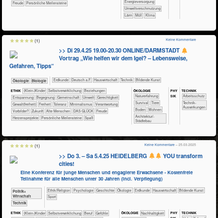
​​​Energieversorgung
Freude
Persönliche Meilensteine
​​Umweltverschmutzung
​Lärm
​Müll
Klima
Keine Kommentare
(1)
>> Di 29.4.25 19.00-20.30 ONLINE/DARMSTADT
Vortrag „Wie helfen wir dem Igel? – Lebensweise,
Gefahren, Tipps“
​​​​​Erdkunde
​​​Deutsch a.F.
​Haus­wirtschaft
​Technik
Bildende Kunst
​​​​​​​Ökologie
​​​​​​Biologie
ÖKO​LOGIE
PHY​
TECH​NIK
ETHIK
(Klein-)Kinder
​​​​​​​​​​​​​​​​​​​​​​​​​​​​​​​​​​​​​​​​Selbst­verwirklichung
​​​​​​​​​​​​​Beziehungen
SIK
​​​​​​​​​​​​​Naturerfahrung
​​​​​​Arbeitsschutz
​​​​​​​​​​​​​Entspannung
​​​​​​​​​​​​Begegnung
​​​​​​​​​​Gemeinschaft
​​​​​Umwelt
​​​​Gerechtigkeit
​​​​​​​​​​​​Survival
​​​​​​​​Tiere
​​​​​​Technik-
​​​​Gewalt(freiheit)
​​​Freiheit
​​​Toleranz
​​Minimalismus
​​Verantwortung
Auswirkungen
​​​​​Boden
​​​​Wohnen
​​Vorbilder?
​Zukunft
Alte Menschen
DAS GLÜCK
Freude
​​​Architektur/­
Herzensprojekte
Persönliche Meilensteine
Spaß
Städtebau
Keine Kommentare
– 25.03.2025
(1)
>> Do 3. – Sa 5.4.25 HEIDELBERG
YOU transform
cities!
Eine Konferenz für junge Menschen und engagierte Erwachsene - Kostenfreie
Teilnahme für alle Menschen unter 30 Jahren (incl. Verpflegung)
​​​​​​​​​​Ethik/​Religion
​​​​​​​​​​Psychologie
​​​​​​​​Geschichte
​​​​​​​​Ökologie
​​​​​Erdkunde
​Haus­wirtschaft
Bildende Kunst
​​​​​​​​​Politik+​
Wirtschaft
Sport
​Technik
PHY​
TECH​NIK
ETHIK
(Klein-)Kinder
​​​​​​​​​​​​​​​​​​​​​​​​​​​​​​​​​​​​​​​​Selbst­verwirklichung
​​​​​​​​​​​​​​​Beruf
​​​​​​​​​​​​​​​Gefühle
ÖKO​LOGIE
​​​​​​​​​​​​​​​Nachhaltigkeit