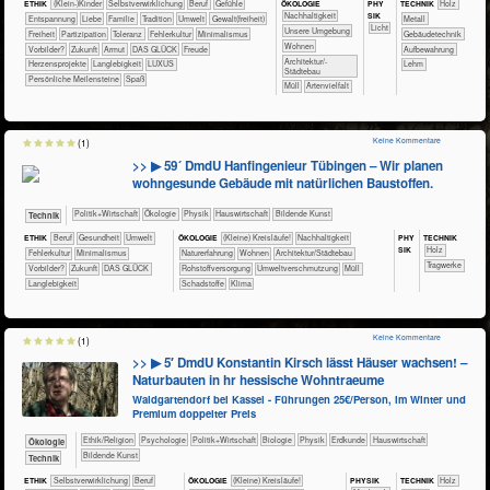
ÖKO​LOGIE
PHY​
ETHIK
(Klein-)Kinder
​​​​​​​​​​​​​​​​​​​​​​​​​​​​​​​​​​​​​​​​Selbst­verwirklichung
​​​​​​​​​​​​​​​Beruf
​​​​​​​​​​​​​​​Gefühle
TECH​NIK
​​​​​​​​Holz
SIK
​​​​​​​​​​​​​​​Nachhaltigkeit
​​​​​​​​​​​​​Entspannung
​​​​​​​​​​​​Liebe
​​​​​​​​​​​Familie
​​​​​​​​​​​Tradition
​​​​​Umwelt
​​​​Gewalt(freiheit)
​​​​​​​​Metall
​​​​​Licht
​​​​​​​​​​​​​Unsere Umgebung
​​​Freiheit
​​​Partizipation
​​​Toleranz
​​Fehlerkultur
​​Minimalismus
​​​​​Gebäudetechnik
​​​​Wohnen
​​Vorbilder?
​Zukunft
Armut
DAS GLÜCK
Freude
Aufbewahrung
​​​Architektur/­
Herzensprojekte
Langlebigkeit
LUXUS
Lehm
Städtebau
Persönliche Meilensteine
Spaß
​Müll
Artenvielfalt
Keine Kommentare
(1)
>> ▶ 59´ DmdU Hanfingenieur Tübingen – Wir planen
wohngesunde Gebäude mit natürlichen Baustoffen.
​​​​​​​​​Politik+​Wirtschaft
​​​​​​​​Ökologie
​​​​​​​Physik
​Haus­wirtschaft
Bildende Kunst
​Technik
PHY​
TECH​NIK
ETHIK
​​​​​​​​​​​​​​​Beruf
​​​​​​Gesundheit
​​​​​Umwelt
ÖKO​LOGIE
​​​​​​​​​​​​​​(Kleine) Kreisläufe!
​​​​​​​​​​​​​​​Nachhaltigkeit
SIK
​​​​​​​​Holz
​​Fehlerkultur
​​Minimalismus
​​​​​​​​​​​​​Naturerfahrung
​​​​Wohnen
​​​Architektur/­Städtebau
​​​​​Tragwerke
​​Vorbilder?
​Zukunft
DAS GLÜCK
​​Rohstoffversorgung
​​Umweltverschmutzung
​Müll
Langlebigkeit
​Schadstoffe
Klima
Keine Kommentare
(1)
>> ▶ 5′ DmdU Konstantin Kirsch lässt Häuser wachsen! –
Naturbauten in hr hessische Wohntraeume
Waldgartendorf bei Kassel - Führungen 25€/Person, im Winter und
Premium doppelter Preis
​​​​​​​​​​Ethik/​Religion
​​​​​​​​​​Psychologie
​​​​​​​​​Politik+​Wirtschaft
​​​​​​​Biologie
​​​​​​​Physik
​​​​​Erdkunde
​Haus­wirtschaft
​​​​​​​Ökologie
Bildende Kunst
​Technik
PHY​SIK
ETHIK
​​​​​​​​​​​​​​​​​​​​​​​​​​​​​​​​​​​​​​​​Selbst­verwirklichung
​​​​​​​​​​​​​​​Beruf
ÖKO​LOGIE
​​​​​​​​​​​​​​(Kleine) Kreisläufe!
TECH​NIK
​​​​​​​​Holz