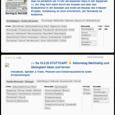
Start ist pünktlich um 14 Uhr am besetzten Haus in der Sigwartstr.
11, der Weg führt dann durch die Altstadt und über den
Busbahnhof in die Südstadt und endet am Neubau des 4-Häuser-
Projekts. Anmeldung ist nicht erforderlich, die Teilnahme ist
kostenlos.
​​​​​​​​​​Psychologie
​​​​​​Mathematik
​​​​​Erdkunde
​​​Deutsch a.F.
Bildende Kunst
​​​​​​​​​​Ethik/​Religion
​​​​​​​​​Politik+​Wirtschaft
ÖKO​LOGIE
PHY​
TECH​
ETHIK
(Klein-)Kinder
​​​​​​​​​​​​​​​​​​​​​​​​​​​​​​​​​​​​​​​​Selbst­verwirklichung
​​​​​​​​​​​​​​​Beruf
​​​​​​​​​​​​​Aggression
​​​​​​​​​​​​​Angst
SIK
NIK
​​​​​​​​​​​​​​​Nachhaltigkeit
​​​​​​​​​​​​​Beziehungen
​​​​​​​​​​​​​Entspannung
​​​​​​​​​​​​Begegnung
​​​​​​​​​​​​Freundschaft
​​​​​​​​​​Gemeinschaft
​​​​​​​​​Politik
​​​​​​​​​​​​​Unsere
​​​​​​​​Inklusion
​​​​​​​​Interkulturell
​​​​​​​Menschenrechte
​​​​​​Gesundheit
​​​​Gerechtigkeit
Umgebung
​​​​Gewalt(freiheit)
​​​Freiheit
​​​Partizipation
​​​Toleranz
​​Verantwortung
​​Vorbilder?
​​​​Wohnen
​Die Realität?
​Zukunft
Alte Menschen
Armut
DAS GLÜCK
LUXUS
​​​Architektur/­
Städtebau
Keine Kommentare
(1)
>> Sa 10.5.25 STUTTGART
Aktionstag Nachhaltig und
ökologisch leben und lernen
Infostände, Speisen & Trank, Pflanzen-und Kleidertauschbörse sowie
Kinderflohmarkt
​​​​​​​​​​Ethik/​Religion
​​​​​Erdkunde
​Haus­wirtschaft
​Technik
​​​​​​​​​Politik+​Wirtschaft
​​​​​​​Ökologie
PHY​SIK
TECH​NIK
ETHIK
​​​​​​​​​​​​​​​​​​​​​​​​​​​​​​​​​​​​​​​​Selbst­verwirklichung
​​​​​​​​​​​​​​​Beruf
ÖKO​LOGIE
​​​​​​​​​​​​​​​Nachhaltigkeit
​​​​​Wärme
​​​​​​Technik-
​​​​​​​​​​​​Begegnung
​​​​​​​​​​Sharing
​​​​​Umwelt
​​​Mobilität
​​​​​​​​​​​​​Unsere Umgebung
​​​​Wohnen
Auswirkungen
​​Energie
​​​Partizipation
​​Verantwortung
​​Vorbilder?
​​​Architektur/­Städtebau
​​​​​Gebäudetechnik
​Die Realität?
​Zukunft
​​​Energieversorgung
​​​​Maschinen und
Persönliche Meilensteine
​​​Regenerative Energien
Geräte
​​Umweltverschmutzung
​Schadstoffe
Klima