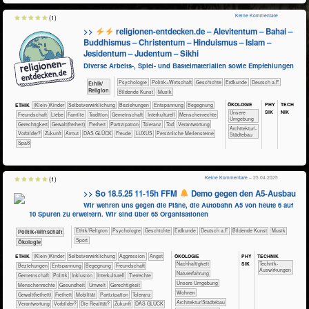
Keine Kommentare
(1)
>>
religionen-entdecken.de – Alevitentum – Bahai –
Buddhismus – Christentum – Hinduismus – Islam –
Jesidentum – Judentum – Sikhi
Diverse Arbeits-, Spiel- und Bastelmaterialien sowie Empfehlungen
​​​​​​​​​​Psychologie
​​​​​​​​​Politik+​Wirtschaft
​​​​​​​​Geschichte
​​​​​Erdkunde
​​​Deutsch a.F.
​​​​​​​​​​Ethik/​
Religion
Bildende Kunst
Musik
ÖKO​LOGIE
PHY​
TECH​
ETHIK
(Klein-)Kinder
​​​​​​​​​​​​​​​​​​​​​​​​​​​​​​​​​​​​​​​​Selbst­verwirklichung
​​​​​​​​​​​​​Beziehungen
​​​​​​​​​​​​​Entspannung
​​​​​​​​​​​​Begegnung
SIK
NIK
​​​​​​​​​​​​​Unsere
​​​​​​​​​​​​Freundschaft
​​​​​​​​​​​​Liebe
​​​​​​​​​​​Familie
​​​​​​​​​​​Tradition
​​​​​​​​​​Gemeinschaft
​​​​​​​​Interkulturell
​​​​​​​Menschenrechte
Umgebung
​​​​Gerechtigkeit
​​​​Gewalt(freiheit)
​​​Freiheit
​​​Partizipation
​​​Toleranz
​​Tod
​​Verantwortung
​​​Architektur/­
​​Vorbilder?
​Zukunft
Armut
DAS GLÜCK
Freude
LUXUS
Persönliche Meilensteine
Städtebau
Spaß
Keine Kommentare
– 25.04.2025
(1)
>> So 18.5.25 11-15h FFM
Demo gegen den A5-Ausbau
Wir wehren uns gegen die Pläne, die Autobahn A5 von heute 6 auf
10 Spuren zu erweitern. Wir sind über 65 Organisationen
​​​​​​​​​​Ethik/​Religion
​​​​​​​​​​Psychologie
​​​​​​​​Geschichte
​​​​​Erdkunde
​​​Deutsch a.F.
Bildende Kunst
Musik
​​​​​​​​​Politik+​Wirtschaft
Sport
​​​​​​​Ökologie
ÖKO​LOGIE
PHY​
TECH​NIK
ETHIK
(Klein-)Kinder
​​​​​​​​​​​​​​​​​​​​​​​​​​​​​​​​​​​​​​​​Selbst­verwirklichung
​​​​​​​​​​​​​Aggression
​​​​​​​​​​​​​Angst
SIK
​​​​​​​​​​​​​​​Nachhaltigkeit
​​​​​​Technik-
​​​​​​​​​​​​​Beziehungen
​​​​​​​​​​​​​Entspannung
​​​​​​​​​​​​Begegnung
​​​​​​​​​​​​Freundschaft
Auswirkungen
​​​​​​​​​​​​​Naturerfahrung
​​​​​​​​​​Gemeinschaft
​​​​​​​​​Politik
​​​​​​​​Inklusion
​​​​​​​​Interkulturell
​​​​​​​​Tierrechte
​​​​​​​​​​​​​Unsere Umgebung
​​​​​​​Menschenrechte
​​​​​​Gesundheit
​​​​​Umwelt
​​​​Gerechtigkeit
​​​​Wohnen
​​​​Gewalt(freiheit)
​​​Freiheit
​​​Mobilität
​​​Partizipation
​​​Toleranz
​​​Architektur/­Städtebau
​​Verantwortung
​​Vorbilder?
​Die Realität?
​Zukunft
DAS GLÜCK