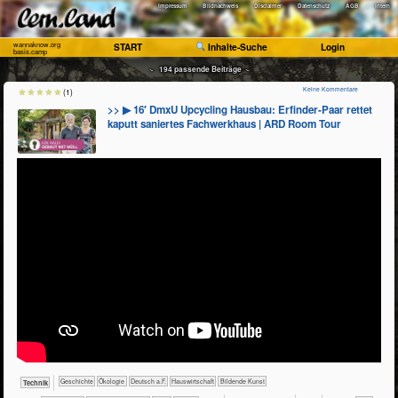
Impressum
Bildnachweis
Disclaimer
Datenschutz
AGB
Intern
wannaknow.org
START
Inhalte-Suche
Login
basis.camp
~ 194 passende Beiträge ~
Keine Kommentare
(1)
>> ▶ 16′ DmxU Upcycling Hausbau: Erfinder-Paar rettet
kaputt saniertes Fachwerkhaus | ARD Room Tour
​​​​​​​​Geschichte
​​​​​​​​Ökologie
​​​Deutsch a.F.
​Haus­wirtschaft
Bildende Kunst
​Technik