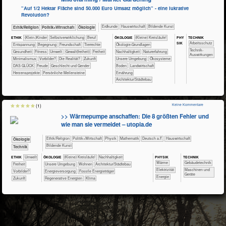
"Auf 1/2 Hektar Fläche sind 50.000 Euro Umsatz möglich" - eine lukrative
Revolution?
​​​​​Erdkunde
​Haus­wirtschaft
Bildende Kunst
​​​​​​​​​​Ethik/​Religion
​​​​​​​​​Politik+​Wirtschaft
​​​​​​​Ökologie
PHY​
TECH​NIK
ETHIK
(Klein-)Kinder
​​​​​​​​​​​​​​​​​​​​​​​​​​​​​​​​​​​​​​​​Selbst­verwirklichung
​​​​​​​​​​​​​​​Beruf
ÖKO​LOGIE
​​​​​​​​​​​​​​(Kleine) Kreisläufe!
SIK
​​​​​​Arbeitsschutz
​​​​​​​​​​​​​Entspannung
​​​​​​​​​​​​Begegnung
​​​​​​​​​​​​Freundschaft
​​​​​​​​Tierrechte
​​​​​​​​​​​​​​​​Ökologie-Grundlagen
​​​​​​Technik-
​​​​​​Gesundheit
​​​​​Fitness
​​​​​Umwelt
​​​​Gewalt(freiheit)
​​​Freiheit
​​​​​​​​​​​​​​​Nachhaltigkeit
​​​​​​​​​​​​​Naturerfahrung
Auswirkungen
​​Minimalismus
​​Vorbilder?
​Die Realität?
​Zukunft
​​​​​​​​​​​​​Unsere Umgebung
​​​​​​​​​​​Ökosysteme
DAS GLÜCK
Freude
Geschlecht und Gender
​​​​​Boden
​​​​​Landwirtschaft
Herzensprojekte
Persönliche Meilensteine
​​​​Ernährung
​​​Architektur/­Städtebau
Keine Kommentare
(1)
>> Wärmepumpe anschaffen: Die 8 größten Fehler und
wie man sie vermeidet – utopia.de
​​​​​​​​​​Ethik/​Religion
​​​​​​​​​Politik+​Wirtschaft
​​​​​​​Physik
​​​​​​Mathematik
​​​Deutsch a.F.
​Haus­wirtschaft
​​​​​​​Ökologie
Bildende Kunst
​Technik
PHY​SIK
TECH​NIK
ETHIK
​​​​​Umwelt
ÖKO​LOGIE
​​​​​​​​​​​​​​(Kleine) Kreisläufe!
​​​​​​​​​​​​​​​Nachhaltigkeit
​​​​​Wärme
​​​​​Gebäudetechnik
​​​Freiheit
​​​​​​​​​​​​​Unsere Umgebung
​​​​Wohnen
​​​Architektur/­Städtebau
​​​Elektrizität
​​​​Maschinen und
​​Vorbilder?
​​​Energieversorgung
​​​Fossile Energieträger
Geräte
​​Energie
​Zukunft
​​​Regenerative Energien
Klima
3