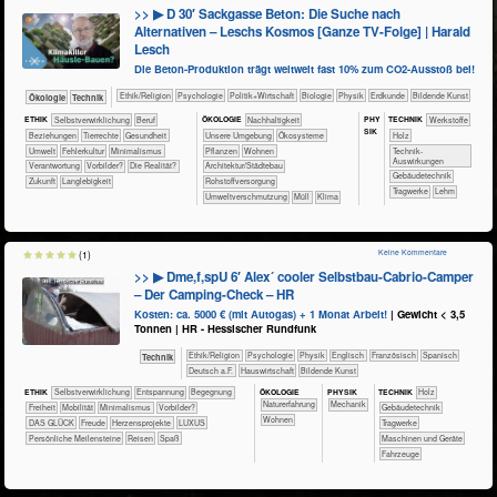
>> ▶ D 30′ Sackgasse Beton: Die Suche nach
Alternativen – Leschs Kosmos [Ganze TV-Folge] | Harald
Lesch
Die Beton-Produktion trägt weltweit fast 10% zum CO2-Ausstoß bei!
​​​​​​​​​​Ethik/​Religion
​​​​​​​​​​Psychologie
​​​​​​​​​Politik+​Wirtschaft
​​​​​​​Biologie
​​​​​​​Physik
​​​​​Erdkunde
Bildende Kunst
​​​​​​​Ökologie
​Technik
PHY​
ETHIK
​​​​​​​​​​​​​​​​​​​​​​​​​​​​​​​​​​​​​​​​Selbst­verwirklichung
​​​​​​​​​​​​​​​Beruf
ÖKO​LOGIE
​​​​​​​​​​​​​​​Nachhaltigkeit
TECH​NIK
​​​​​​​​​Werkstoffe
SIK
​​​​​​​​​​​​​Beziehungen
​​​​​​​​Tierrechte
​​​​​​Gesundheit
​​​​​​​​​​​​​Unsere Umgebung
​​​​​​​​​​​Ökosysteme
​​​​​​​​Holz
​​​​​Umwelt
​​Fehlerkultur
​​Minimalismus
​​​​​​​​​Pflanzen
​​​​Wohnen
​​​​​​Technik-
Auswirkungen
​​Verantwortung
​​Vorbilder?
​Die Realität?
​​​Architektur/­Städtebau
​​​​​Gebäudetechnik
​Zukunft
Langlebigkeit
​​Rohstoffversorgung
​​​​​Tragwerke
Lehm
​​Umweltverschmutzung
​Müll
Klima
Keine Kommentare
(1)
>> ▶ Dme,f,spU 6′ Alex´ cooler Selbstbau-Cabrio-Camper
– Der Camping-Check – HR
Kosten: ca. 5000 € (mit Autogas) + 1 Monat Arbeit!
| Gewicht < 3,5
Tonnen | HR - Hessischer Rundfunk
​​​​​​​​​​Ethik/​Religion
​​​​​​​​​​Psychologie
​​​​​​​Physik
​​​​Englisch
​​​​Französisch
​​​​Spanisch
​Technik
​​​Deutsch a.F.
​Haus­wirtschaft
Bildende Kunst
ÖKO​LOGIE
PHY​SIK
ETHIK
​​​​​​​​​​​​​​​​​​​​​​​​​​​​​​​​​​​​​​​​Selbst­verwirklichung
​​​​​​​​​​​​​Entspannung
​​​​​​​​​​​​Begegnung
TECH​NIK
​​​​​​​​Holz
​​​​​​​​​​​​​Naturerfahrung
​​​Mechanik
​​​Freiheit
​​​Mobilität
​​Minimalismus
​​Vorbilder?
​​​​​Gebäudetechnik
​​​​Wohnen
DAS GLÜCK
Freude
Herzensprojekte
LUXUS
​​​​​Tragwerke
Persönliche Meilensteine
Reisen
Spaß
​​​​Maschinen und Geräte
​Fahrzeuge