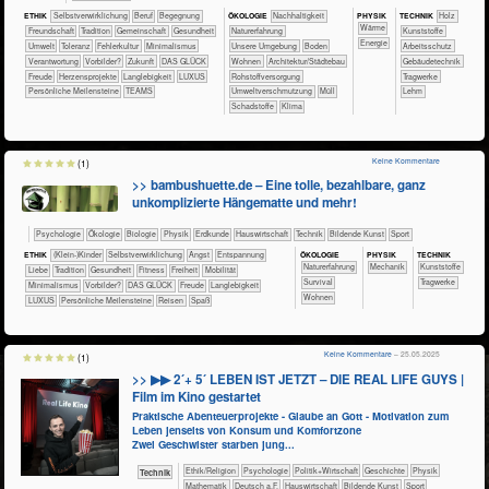
PHY​SIK
ETHIK
​​​​​​​​​​​​​​​​​​​​​​​​​​​​​​​​​​​​​​​​Selbst­verwirklichung
​​​​​​​​​​​​​​​Beruf
​​​​​​​​​​​​Begegnung
ÖKO​LOGIE
​​​​​​​​​​​​​​​Nachhaltigkeit
TECH​NIK
​​​​​​​​Holz
​​​​​Wärme
​​​​​​​​​​​​Freundschaft
​​​​​​​​​​​Tradition
​​​​​​​​​​Gemeinschaft
​​​​​​Gesundheit
​​​​​​​​​​​​​Naturerfahrung
​​​​​​​​Kunststoffe
​​Energie
​​​​​Umwelt
​​​Toleranz
​​Fehlerkultur
​​Minimalismus
​​​​​​​​​​​​​Unsere Umgebung
​​​​​Boden
​​​​​​Arbeitsschutz
​​Verantwortung
​​Vorbilder?
​Zukunft
DAS GLÜCK
​​​​Wohnen
​​​Architektur/­Städtebau
​​​​​Gebäudetechnik
Freude
Herzensprojekte
Langlebigkeit
LUXUS
​​Rohstoffversorgung
​​​​​Tragwerke
Persönliche Meilensteine
TEAMS
​​Umweltverschmutzung
​Müll
Lehm
​Schadstoffe
Klima
Keine Kommentare
(1)
>> bambushuette.de – Eine tolle, bezahlbare, ganz
unkomplizierte Hängematte und mehr!
​​​​​​​​​​Psychologie
​​​​​​​​Ökologie
​​​​​​​Biologie
​​​​​​​Physik
​​​​​Erdkunde
​Haus­wirtschaft
​Technik
Bildende Kunst
Sport
ÖKO​LOGIE
PHY​SIK
TECH​NIK
ETHIK
(Klein-)Kinder
​​​​​​​​​​​​​​​​​​​​​​​​​​​​​​​​​​​​​​​​Selbst­verwirklichung
​​​​​​​​​​​​​Angst
​​​​​​​​​​​​​Entspannung
​​​​​​​​​​​​​Naturerfahrung
​​​Mechanik
​​​​​​​​Kunststoffe
​​​​​​​​​​​​Liebe
​​​​​​​​​​​Tradition
​​​​​​Gesundheit
​​​​​Fitness
​​​Freiheit
​​​Mobilität
​​​​​​​​​​​​Survival
​​​​​Tragwerke
​​Minimalismus
​​Vorbilder?
DAS GLÜCK
Freude
Langlebigkeit
​​​​Wohnen
LUXUS
Persönliche Meilensteine
Reisen
Spaß
Keine Kommentare
– 25.05.2025
(1)
>> ▶▶ 2´+ 5´ LEBEN IST JETZT – DIE REAL LIFE GUYS |
Film im Kino gestartet
Praktische Abenteuerprojekte - Glaube an Gott - Motivation zum
Leben jenseits von Konsum und Komfortzone
Zwei Geschwister starben jung...
​​​​​​​​​​Ethik/​Religion
​​​​​​​​​​Psychologie
​​​​​​​​​Politik+​Wirtschaft
​​​​​​​​Geschichte
​​​​​​​Physik
​Technik
​​​​​​Mathematik
​​​Deutsch a.F.
​Haus­wirtschaft
Bildende Kunst
Sport