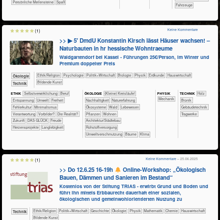
Persönliche Meilensteine
Spaß
​Fahrzeuge
Keine Kommentare
(1)
>> ▶ 5′ DmdU Konstantin Kirsch lässt Häuser wachsen! –
Naturbauten in hr hessische Wohntraeume
Waldgartendorf bei Kassel - Führungen 25€/Person, im Winter und
Premium doppelter Preis
​​​​​​​​​​Ethik/​Religion
​​​​​​​​​​Psychologie
​​​​​​​​​Politik+​Wirtschaft
​​​​​​​Biologie
​​​​​​​Physik
​​​​​Erdkunde
​Haus­wirtschaft
​​​​​​​Ökologie
Bildende Kunst
​Technik
PHY​SIK
ETHIK
​​​​​​​​​​​​​​​​​​​​​​​​​​​​​​​​​​​​​​​​Selbst­verwirklichung
​​​​​​​​​​​​​​​Beruf
ÖKO​LOGIE
​​​​​​​​​​​​​​(Kleine) Kreisläufe!
TECH​NIK
​​​​​​​​Holz
​​​Mechanik
​​​​​​​​​​​​​Entspannung
​​​​​Umwelt
​​​Freiheit
​​​​​​​​​​​​​​​Nachhaltigkeit
​​​​​​​​​​​​​Naturerfahrung
​​​​​​Bionik
​​Fehlerkultur
​​Minimalismus
​​​​​​​​​​​Ökosysteme
​​​​​​​​​​Wald
​​​​​​​​​Lebewesen
​​​​​Gebäudetechnik
​​Verantwortung
​​Vorbilder?
​Die Realität?
​​​​​​​​​Pflanzen
​​​​Wohnen
​​​​​Tragwerke
​Zukunft
DAS GLÜCK
Freude
​​​Architektur/­Städtebau
Herzensprojekte
Langlebigkeit
​​Rohstoffversorgung
​​Umweltverschmutzung
Bäume
Klima
Keine Kommentare
– 25.06.2025
(1)
>> Do 12.6.25 16-19h
Online-Workshop: „Ökologisch
Bauen, Dämmen und Sanieren im Bestand“
Kostenlos von der Stiftung TRIAS - erwirbt Grund und Boden und
führt ihn mittels Erbbaurecht dauerhaft einer sozialen,
ökologischen und gemeinwohlorientierten Nutzung zu
​​​​​​​​​​Ethik/​Religion
​​​​​​​​​Politik+​Wirtschaft
​​​​​​​​Geschichte
​​​​​​​​Ökologie
​​​​​​​Physik
​​​​​​Mathematik
​​​​​Chemie
​Haus­wirtschaft
​Technik
Bildende Kunst