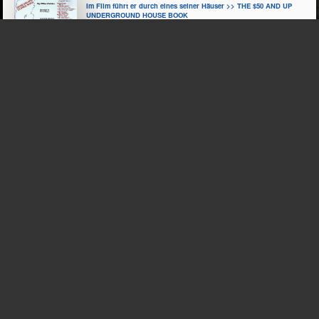
Im Film führt er durch eines seiner Häuser >> THE $50 AND UP
UNDERGROUND HOUSE BOOK
​​​​​​​​​​Ethik/​Religion
​​​​​​​​​​Psychologie
​​​​​​​​Ökologie
​​​​​​​Physik
​​​​​Erdkunde
​​​​Englisch
​Technik
​Haus­wirtschaft
Bildende Kunst
ETHIK
PHY​SIK
ÖKO​LOGIE
​​​​​​​​​​​​​​​Nachhaltigkeit
TECH​NIK
​​​​​​​​Holz
​​​​​​​​​​​​​​​​​​​​​​​​​​​​​​​​​​​​​​​​Selbst­verwirklichung
​​​​​Licht
​​​​​​​​​​​​​Naturerfahrung
​​​​​​​​Kunststoffe
​​​​​​​​​​​​​Entspannung
​​​​​​Gesundheit
​​​​​Wärme
​​​​​​​​​​​​​Unsere Umgebung
​​​​​Gebäudetechnik
​​​​​Umwelt
​​​​Gewalt(freiheit)
​​​Schall
​​​​​​​​​​​​Survival
​​​​Wohnen
​​​​​Tragwerke
​​​Freiheit
​​Fehlerkultur
​​​Architektur/­Städtebau
Lehm
​​Minimalismus
​​Vorbilder?
​​​Regenerative Energien
​Die Realität?
​Zukunft
​​Rohstoffversorgung
Armut
DAS GLÜCK
​​Umweltverschmutzung
Freude
Keine Kommentare
(1)
>>
plus+
bauplanung GmbH – Peter Hübner – Forster –
Hübner – Remes
Fantasievolle, effiziente Schulen, Kinder- und Jugendhäuser,
Sportstätten, Wohnhäuser,...