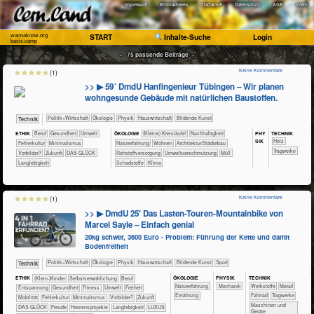
Impressum
Bildnachweis
Disclaimer
Datenschutz
AGB
Intern
wannaknow.org
START
Inhalte-Suche
Login
basis.camp
~ 75 passende Beiträge ~
Keine Kommentare
(1)
>> ▶ 59´ DmdU Hanfingenieur Tübingen – Wir planen
wohngesunde Gebäude mit natürlichen Baustoffen.
​​​​​​​​​Politik+​Wirtschaft
​​​​​​​​Ökologie
​​​​​​​Physik
​Haus­wirtschaft
Bildende Kunst
​Technik
PHY​
TECH​NIK
ETHIK
​​​​​​​​​​​​​​​Beruf
​​​​​​Gesundheit
​​​​​Umwelt
ÖKO​LOGIE
​​​​​​​​​​​​​​(Kleine) Kreisläufe!
​​​​​​​​​​​​​​​Nachhaltigkeit
SIK
​​​​​​​​Holz
​​Fehlerkultur
​​Minimalismus
​​​​​​​​​​​​​Naturerfahrung
​​​​Wohnen
​​​Architektur/­Städtebau
​​​​​Tragwerke
​​Vorbilder?
​Zukunft
DAS GLÜCK
​​Rohstoffversorgung
​​Umweltverschmutzung
​Müll
Langlebigkeit
​Schadstoffe
Klima
Keine Kommentare
(1)
>> ▶ DmdU 25′ Das Lasten-Touren-Mountainbike von
Marcel Sayle – Einfach genial
20kg schwer, 3600 Euro - Problem: Führung der Kette und damit
Bodenfreiheit
​​​​​​​​​Politik+​Wirtschaft
​​​​​​​​Ökologie
​​​​​​​Physik
​Haus­wirtschaft
Bildende Kunst
Sport
​Technik
ÖKO​LOGIE
PHY​SIK
TECH​NIK
ETHIK
(Klein-)Kinder
​​​​​​​​​​​​​​​​​​​​​​​​​​​​​​​​​​​​​​​​Selbst­verwirklichung
​​​​​​​​​​​​​​​Beruf
​​​​​​​​​​​​​Naturerfahrung
​​​Mechanik
​​​​​​​​​Werkstoffe
​​​​​​​​Metall
​​​​​​​​​​​​​Entspannung
​​​​​​Gesundheit
​​​​​Fitness
​​​​​Umwelt
​​​Freiheit
​​​​Ernährung
​​​​​​​Fahrrad
​​​​​Tragwerke
​​​Mobilität
​​Fehlerkultur
​​Minimalismus
​​Vorbilder?
​Zukunft
​​​​Maschinen und
DAS GLÜCK
Freude
Herzensprojekte
Langlebigkeit
LUXUS
Geräte