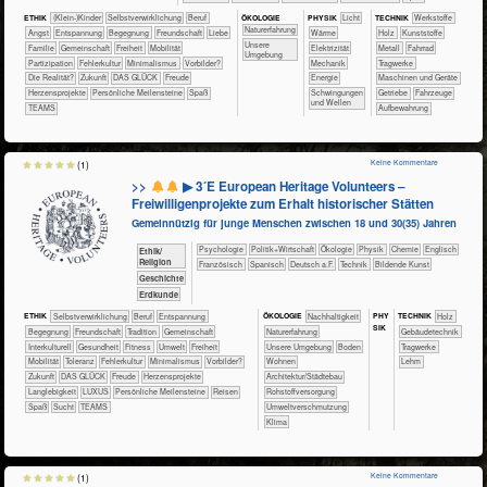
ÖKO​LOGIE
ETHIK
(Klein-)Kinder
​​​​​​​​​​​​​​​​​​​​​​​​​​​​​​​​​​​​​​​​Selbst­verwirklichung
​​​​​​​​​​​​​​​Beruf
PHY​SIK
​​​​​Licht
TECH​NIK
​​​​​​​​​Werkstoffe
​​​​​​​​​​​​​Naturerfahrung
​​​​​​​​​​​​​Angst
​​​​​​​​​​​​​Entspannung
​​​​​​​​​​​​Begegnung
​​​​​​​​​​​​Freundschaft
​​​​​​​​​​​​Liebe
​​​​​Wärme
​​​​​​​​Holz
​​​​​​​​Kunststoffe
​​​​​​​​​​​​​Unsere
​​​​​​​​​​​Familie
​​​​​​​​​​Gemeinschaft
​​​Freiheit
​​​Mobilität
​​​Elektrizität
​​​​​​​​Metall
​​​​​​​Fahrrad
Umgebung
​​​Partizipation
​​Fehlerkultur
​​Minimalismus
​​Vorbilder?
​​​Mechanik
​​​​​Tragwerke
​Die Realität?
​Zukunft
DAS GLÜCK
Freude
​​Energie
​​​​Maschinen und Geräte
Herzensprojekte
Persönliche Meilensteine
Spaß
​Schwingungen
​​Getriebe
​Fahrzeuge
und Wellen
TEAMS
Aufbewahrung
Keine Kommentare
(1)
>>
▶ 3´E European Heritage Volunteers –
Freiwilligenprojekte zum Erhalt historischer Stätten
Gemeinnützig für junge Menschen zwischen 18 und 30(35) Jahren
​​​​​​​​​​Psychologie
​​​​​​​​​Politik+​Wirtschaft
​​​​​​​​Ökologie
​​​​​​​Physik
​​​​​Chemie
​​​​Englisch
​​​​​​​​​​Ethik/​
Religion
​​​​Französisch
​​​​Spanisch
​​​Deutsch a.F.
​Technik
Bildende Kunst
​​​​​​​​Geschichte
​​​​Erdkunde
PHY​
ETHIK
​​​​​​​​​​​​​​​​​​​​​​​​​​​​​​​​​​​​​​​​Selbst­verwirklichung
​​​​​​​​​​​​​​​Beruf
​​​​​​​​​​​​​Entspannung
ÖKO​LOGIE
​​​​​​​​​​​​​​​Nachhaltigkeit
TECH​NIK
​​​​​​​​Holz
SIK
​​​​​​​​​​​​Begegnung
​​​​​​​​​​​​Freundschaft
​​​​​​​​​​​Tradition
​​​​​​​​​​Gemeinschaft
​​​​​​​​​​​​​Naturerfahrung
​​​​​Gebäudetechnik
​​​​​​​​Interkulturell
​​​​​​Gesundheit
​​​​​Fitness
​​​​​Umwelt
​​​Freiheit
​​​​​​​​​​​​​Unsere Umgebung
​​​​​Boden
​​​​​Tragwerke
​​​Mobilität
​​​Toleranz
​​Fehlerkultur
​​Minimalismus
​​Vorbilder?
​​​​Wohnen
Lehm
​Zukunft
DAS GLÜCK
Freude
Herzensprojekte
​​​Architektur/­Städtebau
Langlebigkeit
LUXUS
Persönliche Meilensteine
Reisen
​​Rohstoffversorgung
Spaß
Sucht
TEAMS
​​Umweltverschmutzung
Klima
Keine Kommentare
(1)