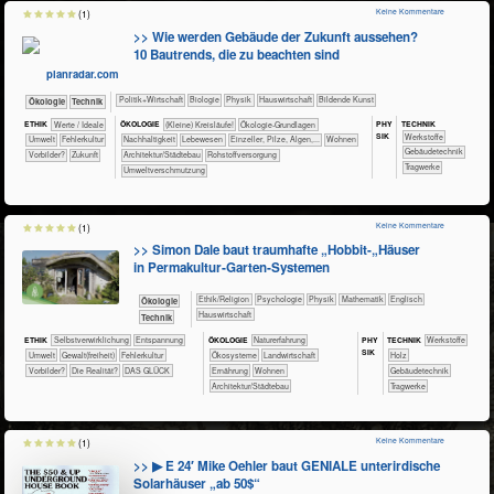
Keine Kommentare
(1)
>> Wie werden Gebäude der Zukunft aussehen?
10 Bautrends, die zu beachten sind
planradar.com
​​​​​​​​​Politik+​Wirtschaft
​​​​​​​Biologie
​​​​​​​Physik
​Haus­wirtschaft
Bildende Kunst
​​​​​​​Ökologie
​Technik
PHY​
TECH​NIK
ETHIK
​​​​​​​​Werte / Ideale
ÖKO​LOGIE
​​​​​​​​​​​​​​(Kleine) Kreisläufe!
​​​​​​​​​​​​​​​​Ökologie-Grundlagen
SIK
​​​​​​​​​Werkstoffe
​​​​​Umwelt
​​Fehlerkultur
​​​​​​​​​​​​​​​Nachhaltigkeit
​​​​​​​​​Lebewesen
​​​​​​​Einzeller, Pilze, Algen,...
​​​​Wohnen
​​​​​Gebäudetechnik
​​Vorbilder?
​Zukunft
​​​Architektur/­Städtebau
​​Rohstoffversorgung
​​​​​Tragwerke
​​Umweltverschmutzung
Keine Kommentare
(1)
>> Simon Dale baut traumhafte „Hobbit-„Häuser
in Permakultur‑Garten‑Systemen
​​​​​​​​​​Ethik/​Religion
​​​​​​​​​​Psychologie
​​​​​​​Physik
​​​​​​Mathematik
​​​​Englisch
​​​​​​​Ökologie
​Haus­wirtschaft
​Technik
PHY​
ETHIK
​​​​​​​​​​​​​​​​​​​​​​​​​​​​​​​​​​​​​​​​Selbst­verwirklichung
​​​​​​​​​​​​​Entspannung
ÖKO​LOGIE
​​​​​​​​​​​​​Naturerfahrung
TECH​NIK
​​​​​​​​​Werkstoffe
SIK
​​​​​Umwelt
​​​​Gewalt(freiheit)
​​Fehlerkultur
​​​​​​​​​​​Ökosysteme
​​​​​Landwirtschaft
​​​​​​​​Holz
​​Vorbilder?
​Die Realität?
DAS GLÜCK
​​​​Ernährung
​​​​Wohnen
​​​​​Gebäudetechnik
​​​Architektur/­Städtebau
​​​​​Tragwerke
Keine Kommentare
(1)
>> ▶ E 24′ Mike Oehler baut GENIALE unterirdische
Solarhäuser „ab 50$“