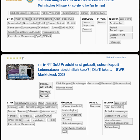
Technisches Hilfswerk - spielend helfen lernen!
​​​​​​​​​​Ethik/​Religion
​​​​​​​​​​Psychologie
​​​​​​​​​Politik+​Wirtschaft
​​​​​​​Physik
​​​​​Chemie
​Technik
Bildende Kunst
ÖKO​LOGIE
PHY​SIK
ETHIK
(Klein-)Kinder
​​​​​​​​​​​​​​​​​​​​​​​​​​​​​​​​​​​​​​​​Selbst­verwirklichung
​​​​​​​​​​​​​Angst
​​​​​​​​​​​​Begegnung
TECH​NIK
​​​​​​​​​Werkstoffe
​​​​​​​​​​​​​Unsere
​​​​​Wärme
​​​​​​​​​​​​Freundschaft
​​​​​​​​​​Gemeinschaft
​​​​​​​​​Politik
​​​​​Fitness
​​​Freiheit
​​​Mobilität
​​​​​​Arbeitsschutz
Umgebung
​​​Partizipation
​​Verantwortung
​​Vorbilder?
​Zukunft
DAS GLÜCK
​​​​​​Technik-
​​​​​​​​​​​​Survival
Auswirkungen
Freude
Geschlecht und Gender
Herzensprojekte
​​​​Maschinen und
Persönliche Meilensteine
Spaß
TEAMS
Geräte
​Fahrzeuge
Keine Kommentare
(1)
>> ▶ 44′ DoU Produkt erst gekauft, schon kaputt –
Lebensdauer absichtlich kurz? | Die Tricks… – SWR
Marktckeck 2023
​​​​​​​​​​Ethik/​Religion
​​​​​​​​​​Psychologie
​​​​​​​​Geschichte
​​​​​​Mathematik
​Haus­wirtschaft
​​​​​​​​​Politik+​
Wirtschaft
Bildende Kunst
​​​​​​​Ökologie
​Technik
ÖKO​LOGIE
PHY​SIK
ETHIK
​​​​​​​​​​​​​​​​​​​​​​​​​​​​​​​​​​​​​​​​Selbst­verwirklichung
​​​​​​​​​​​​​​​Beruf
​​​​​​​​​​​​​Aggression
TECH​NIK
​​​​​​​​​Werkstoffe
​​​​​​​​​​​​​​(Kleine) Kreisläufe!
​​​Mechanik
​​​​​​​​​​Sharing
​​​​​​​​​Politik
​​​​Gerechtigkeit
​​​​Gewalt(freiheit)
​​​​​​​​Holz
​​​​​​​​Kunststoffe
​​​​​​​​​​​​​​​Nachhaltigkeit
​​​Freiheit
​​​Toleranz
​​Fehlerkultur
​​Verantwortung
​​​​​​Technik-Auswirkungen
​​​​​​​​​​​​​Unsere Umgebung
​​Vorbilder?
​Die Realität?
​Zukunft
Armut
​​​​Maschinen und Geräte
​​​​Wohnen
DAS GLÜCK
Freude
Langlebigkeit
LUXUS
​​​Informations- und
Kommunikationstechnik
​​Rohstoffversorgung
Persönliche Meilensteine
Aufbewahrung
​​Umweltverschmutzung
​Müll