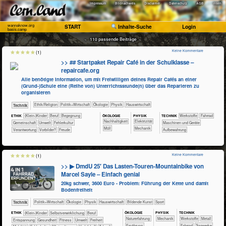
Impressum
Bildnachweis
Disclaimer
Datenschutz
AGB
Intern
wannaknow.org
START
Inhalte-Suche
Login
basis.camp
~ 110 passende Beiträge ~
Keine Kommentare
(1)
>> ## Startpaket Repair Café in der Schulklasse –
repaircafe.org
Alle benötigte Information, um mit Freiwilligen deines Repair Cafés an einer
(Grund-)Schule eine (Reihe von) Unterrichtsstunde(n) über das Reparieren zu
organisieren
​​​​​​​​​​Ethik/​Religion
​​​​​​​​​Politik+​Wirtschaft
​​​​​​​​Ökologie
​​​​​​​Physik
​Haus­wirtschaft
​Technik
ÖKO​LOGIE
PHY​SIK
ETHIK
(Klein-)Kinder
​​​​​​​​​​​​​​​Beruf
​​​​​​​​​​​​Begegnung
TECH​NIK
​​​​​​​​​Werkstoffe
​​​​​​​Fahrrad
​​​​​​​​​​​​​​​Nachhaltigkeit
​​​Elektrizität
​​​​​​​​​​Gemeinschaft
​​​​​Umwelt
​​Fehlerkultur
​​​​Maschinen und Geräte
​Müll
​​​Mechanik
​​Verantwortung
​​Vorbilder?
Freude
Aufbewahrung
Keine Kommentare
(1)
>> ▶ DmdU 25′ Das Lasten-Touren-Mountainbike von
Marcel Sayle – Einfach genial
20kg schwer, 3600 Euro - Problem: Führung der Kette und damit
Bodenfreiheit
​​​​​​​​​Politik+​Wirtschaft
​​​​​​​​Ökologie
​​​​​​​Physik
​Haus­wirtschaft
Bildende Kunst
Sport
​Technik
ÖKO​LOGIE
PHY​SIK
TECH​NIK
ETHIK
(Klein-)Kinder
​​​​​​​​​​​​​​​​​​​​​​​​​​​​​​​​​​​​​​​​Selbst­verwirklichung
​​​​​​​​​​​​​​​Beruf
​​​​​​​​​​​​​Naturerfahrung
​​​Mechanik
​​​​​​​​​Werkstoffe
​​​​​​​​Metall
​​​​​​​​​​​​​Entspannung
​​​​​​Gesundheit
​​​​​Fitness
​​​​​Umwelt
​​​Freiheit
​​​​Ernährung
​​​​​​​Fahrrad
​​​​​Tragwerke