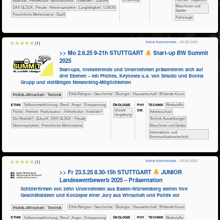
​​​Mobilität
​​Fehlerkultur
​​Minimalismus
​​Vorbilder?
​Zukunft
​​​​Maschinen und
DAS GLÜCK
Freude
Herzensprojekte
Langlebigkeit
LUXUS
Geräte
Persönliche Meilensteine
Spaß
​Fahrzeuge
Keine Kommentare
– 25.05.2025
(1)
>> Mo 2.6.25 9-21h STUTTGART
Start-up BW Summit
2025
Start-ups, Investierende und Unternehmen präsentieren sich auf
drei Ebenen – mit Pitches, Keynotes u.a. von Smudo und Bonita
Grupp und vielfältigen Networking-Möglichkeiten
​​​​​​​​​​Ethik/​Religion
​​​​​​​​Geschichte
​​​​​​​​Ökologie
​Haus­wirtschaft
Bildende Kunst
​​​​​​​​​Politik+​Wirtschaft
​Technik
ÖKO​LOGIE
PHY​
ETHIK
​​​​​​​​​​​​​​​​​​​​​​​​​​​​​​​​​​​​​​​​Selbst­verwirklichung
​​​​​​​​​​​​​​​Beruf
​​​​​​​​​​​​​Angst
​​​​​​​​​​​​​Entspannung
TECH​NIK
​​​​​​​​​Werkstoffe
SIK
​​​​​​​​​​​​​Unsere
​​​​​​​​​Politik
​​​Freiheit
​​​Partizipation
​​Fehlerkultur
​​Vorbilder?
​​​​​​Arbeitsschutz
Umgebung
​Die Realität?
​Zukunft
DAS GLÜCK
Freude
​​​​​​Technik-Auswirkungen
Herzensprojekte
Persönliche Meilensteine
​​​​Maschinen und Geräte
​​​Informations- und
Kommunikationstechnik
Keine Kommentare
– 25.05.2025
(1)
>> Fr 23.5.25 8.30-15h STUTTGART
JUNIOR
Landeswettbewerb 2025 – Präsentation
Schülerfirmen von zehn Unternehmen aus Baden-Württemberg stellen ihre
Geschäftsideen und Konzepte einer Jury aus Wirtschaft und Politik vor
​​​​​​​​​​Ethik/​Religion
​​​​​​​​Geschichte
​​​​​​​​Ökologie
​Haus­wirtschaft
Bildende Kunst
​​​​​​​​​Politik+​Wirtschaft
​Technik
ÖKO​LOGIE
PHY​
ETHIK
​​​​​​​​​​​​​​​​​​​​​​​​​​​​​​​​​​​​​​​​Selbst­verwirklichung
​​​​​​​​​​​​​​​Beruf
​​​​​​​​​​​​​Angst
​​​​​​​​​​​​​Entspannung
TECH​NIK
​​​​​​​​​Werkstoffe