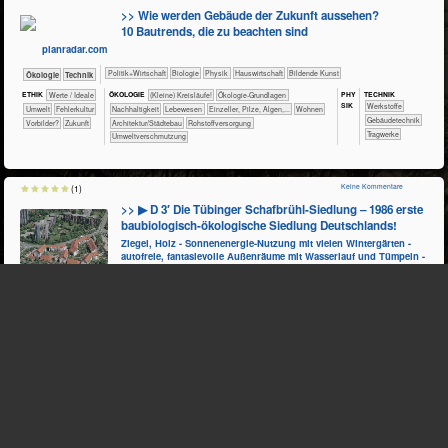
>> Wie werden Gebäude der Zukunft aussehen?
10 Bautrends, die zu beachten sind
planradar.com
​​​​​​​​​Politik+​Wirtschaft
​​​​​​​Biologie
​​​​​​​Physik
​Haus­wirtschaft
Bildende Kunst
​​​​​​​Ökologie
​Technik
PHY​
TECH​NIK
ETHIK
​​​​​​​​Werte / Ideale
ÖKO​LOGIE
​​​​​​​​​​​​​​(Kleine) Kreisläufe!
​​​​​​​​​​​​​​​​Ökologie-Grundlagen
SIK
​​​​​​​​​Werkstoffe
​​​​​Umwelt
​​Fehlerkultur
​​​​​​​​​​​​​​​Nachhaltigkeit
​​​​​​​​​Lebewesen
​​​​​​​Einzeller, Pilze, Algen,...
​​​​Wohnen
​​​​​Gebäudetechnik
​​Vorbilder?
​Zukunft
​​​Architektur/­Städtebau
​​Rohstoffversorgung
​​​​​Tragwerke
​​Umweltverschmutzung
Keine Kommentare
(1)
>> ▶ D 3′ Die Tübinger Schafbrühl-Siedlung – 1986 erste
baubiologisch-ökologische Siedlung Deutschlands!
Ziegel, Holz - Sonnenenergie-Nutzung mit vielen Wintergärten -
autofreie, fantasievolle Außenräume mit Wasserlauf und Tümpeln -
Eble Messerschmidt Partner Architekten
33 Jahre nach Errichtung unter Denkmalschutz gestellt!
​​​​​​​​​​Ethik/​Religion
​​​​​​​​​Politik+​Wirtschaft
​​​​​​​Biologie
​​​​​Erdkunde
​​​​​​​​​​Psychologie
​Haus­wirtschaft
Bildende Kunst
​​​​​​​Ökologie
​Technik
ÖKO​LOGIE
PHY​
TECH​NIK
ETHIK
(Klein-)Kinder
​​​​​​​​​​​​​​​​​​​​​​​​​​​​​​​​​​​​​​​​Selbst­verwirklichung
​​​​​​​​​​​​​​​Beruf
​​​​​​​​​​​​​Beziehungen
SIK
​​​​​​​​​​​​​​​Nachhaltigkeit
​​​​​​​​​Werkstoffe
​​​​​​​​​​​​​Entspannung
​​​​​​​​​​​​Begegnung
​​​​​​​​​​Gemeinschaft
​​​​​​​​​Politik
​​​​​​Gesundheit
​​​​​​​​​​​​​Naturerfahrung
​​​​​​​​Holz
​​​​​Umwelt
​​​Partizipation
​​​Toleranz
​​Verantwortung
​​Vorbilder?
​Zukunft
​​​​​​​​​​​Ökosysteme
​​​​​Boden
Alte Menschen
DAS GLÜCK
Freude
Herzensprojekte
LUXUS
​​​​Wohnen
Persönliche Meilensteine
​​​Architektur/­Städtebau