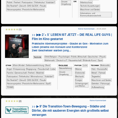
SIK
​​​​​​​​​​​​​Unsere
​​​​​​​​​Politik
​​​Freiheit
​​​Partizipation
​​Fehlerkultur
​​Vorbilder?
​​​​​​Arbeitsschutz
Umgebung
​Die Realität?
​Zukunft
DAS GLÜCK
Freude
​​​​​​Technik-Auswirkungen
Herzensprojekte
Persönliche Meilensteine
​​​​Maschinen und Geräte
​​​Informations- und
Kommunikationstechnik
Keine Kommentare
– 25.05.2025
(1)
>> ▶▶ 2´+ 5´ LEBEN IST JETZT – DIE REAL LIFE GUYS |
Film im Kino gestartet
Praktische Abenteuerprojekte - Glaube an Gott - Motivation zum
Leben jenseits von Konsum und Komfortzone
Zwei Geschwister starben jung...
​​​​​​​​​​Ethik/​Religion
​​​​​​​​​​Psychologie
​​​​​​​​​Politik+​Wirtschaft
​​​​​​​​Geschichte
​​​​​​​Physik
​Technik
​​​​​​Mathematik
​​​Deutsch a.F.
​Haus­wirtschaft
Bildende Kunst
Sport
ÖKO​LOGIE
ETHIK
(Klein-)Kinder
​​​​​​​​​​​​​​​​​​​​​​​​​​​​​​​​​​​​​​​​Selbst­verwirklichung
​​​​​​​​​​​​​​​Beruf
PHY​SIK
​​​​​Licht
TECH​NIK
​​​​​​​​​Werkstoffe
​​​​​​​​​​​​​Naturerfahrung
​​​​​​​​​​​​​Angst
​​​​​​​​​​​​​Entspannung
​​​​​​​​​​​​Begegnung
​​​​​​​​​​​​Freundschaft
​​​​​​​​​​​​Liebe
​​​​​Wärme
​​​​​​​​Holz
​​​​​​​​Kunststoffe
​​​​​​​​​​​​​Unsere
​​​​​​​​​​​Familie
​​​​​​​​​​Gemeinschaft
​​​Freiheit
​​​Mobilität
​​​Elektrizität
​​​​​​​​Metall
​​​​​​​Fahrrad
Umgebung
​​​Partizipation
​​Fehlerkultur
​​Minimalismus
​​Vorbilder?
​​​Mechanik
​​​​​Tragwerke
​Die Realität?
​Zukunft
DAS GLÜCK
Freude
​​Energie
​​​​Maschinen und Geräte
Herzensprojekte
Persönliche Meilensteine
Spaß
​Schwingungen
​​Getriebe
​Fahrzeuge
und Wellen
TEAMS
Aufbewahrung
Keine Kommentare
(2)
>> ▶ 9′ Die Transition-Town-Bewegung – Städte und
Dörfer, die mit sauberen Energien sich großteils selbst
versorgen