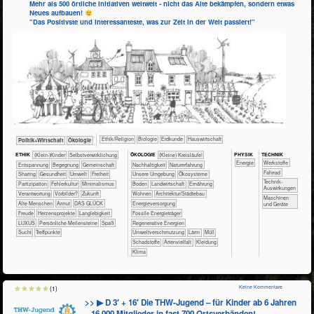
Mehr als 500 örtliche Initiativen weltweit - nicht das Alte bekämpfen, sondern etwas
Neues aufbauen!
"Das Positivste und Interessanteste, was zur Zeit in der Welt passiert!"
​​​​​​​​​​Ethik/​Religion
​​​​​​​Biologie
​​​​​Erdkunde
​Haus­wirtschaft
​​​​​​​​​Politik+​Wirtschaft
​​​​​​​Ökologie
PHY​SIK
TECH​NIK
ETHIK
(Klein-)Kinder
​​​​​​​​​​​​​​​​​​​​​​​​​​​​​​​​​​​​​​​​Selbst­verwirklichung
ÖKO​LOGIE
​​​​​​​​​​​​​​(Kleine) Kreisläufe!
​​Energie
​​​​​​​​​Werkstoffe
​​​​​​​​​​​​​Entspannung
​​​​​​​​​​​​Begegnung
​​​​​​​​​​Gemeinschaft
​​​​​​​​​​​​​​​Nachhaltigkeit
​​​​​​​​​​​​​Naturerfahrung
​​​​​​​Fahrrad
​​​​​​​​​​Sharing
​​​​​​Gesundheit
​​​​​Umwelt
​​​Freiheit
​​​​​​​​​​​​​Unsere Umgebung
​​​​​​​​​​​Ökosysteme
​​​​​​Technik-
​​​Partizipation
​​Fehlerkultur
​​Minimalismus
​​​​​Boden
​​​​​Landwirtschaft
​​​​Ernährung
Auswirkungen
​​Verantwortung
​​Vorbilder?
​Zukunft
​​​​Wohnen
​​​Architektur/­Städtebau
​​​​Maschinen
Alte Menschen
Armut
DAS GLÜCK
​​​Energieversorgung
und Geräte
Freude
Herzensprojekte
Langlebigkeit
​​​Fossile Energieträger
LUXUS
Persönliche Meilensteine
Spaß
​​​Regenerative Energien
Sucht
Treffpunkte
​​Umweltverschmutzung
​Lärm
​Müll
​Schadstoffe
Artenvielfalt
Kleidung
Klima
Keine Kommentare
(1)
>> ▶ D 3′ + 16′ Die THW-Jugend – für Kinder ab 6 Jahren
– 16.000 Mitglieder in fast 700 Ortsverbänden!