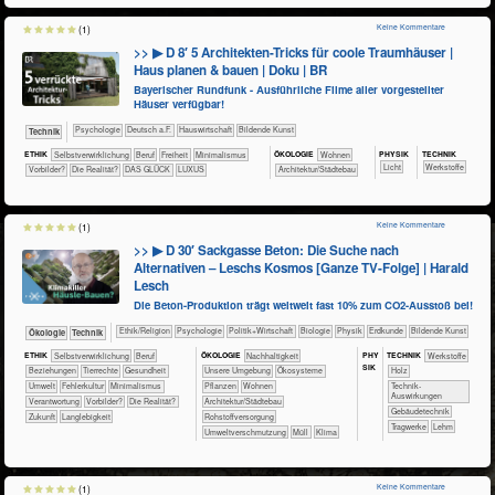
Keine Kommentare
(1)
>> ▶ D 8′ 5 Architekten-Tricks für coole Traumhäuser |
Haus planen & bauen | Doku | BR
Bayerischer Rundfunk - Ausführliche Filme aller vorgestellter
Häuser verfügbar!
​​​​​​​​​​Psychologie
​​​Deutsch a.F.
​Haus­wirtschaft
Bildende Kunst
​Technik
PHY​SIK
TECH​NIK
ETHIK
​​​​​​​​​​​​​​​​​​​​​​​​​​​​​​​​​​​​​​​​Selbst­verwirklichung
​​​​​​​​​​​​​​​Beruf
​​​Freiheit
​​Minimalismus
ÖKO​LOGIE
​​​​Wohnen
​​​​​Licht
​​​​​​​​​Werkstoffe
​​Vorbilder?
​Die Realität?
DAS GLÜCK
LUXUS
​​​Architektur/­Städtebau
Keine Kommentare
(1)
>> ▶ D 30′ Sackgasse Beton: Die Suche nach
Alternativen – Leschs Kosmos [Ganze TV-Folge] | Harald
Lesch
Die Beton-Produktion trägt weltweit fast 10% zum CO2-Ausstoß bei!
​​​​​​​​​​Ethik/​Religion
​​​​​​​​​​Psychologie
​​​​​​​​​Politik+​Wirtschaft
​​​​​​​Biologie
​​​​​​​Physik
​​​​​Erdkunde
Bildende Kunst
​​​​​​​Ökologie
​Technik
PHY​
ETHIK
​​​​​​​​​​​​​​​​​​​​​​​​​​​​​​​​​​​​​​​​Selbst­verwirklichung
​​​​​​​​​​​​​​​Beruf
ÖKO​LOGIE
​​​​​​​​​​​​​​​Nachhaltigkeit
TECH​NIK
​​​​​​​​​Werkstoffe
SIK
​​​​​​​​​​​​​Beziehungen
​​​​​​​​Tierrechte
​​​​​​Gesundheit
​​​​​​​​​​​​​Unsere Umgebung
​​​​​​​​​​​Ökosysteme
​​​​​​​​Holz
​​​​​Umwelt
​​Fehlerkultur
​​Minimalismus
​​​​​​​​​Pflanzen
​​​​Wohnen
​​​​​​Technik-
Auswirkungen
​​Verantwortung
​​Vorbilder?
​Die Realität?
​​​Architektur/­Städtebau
​​​​​Gebäudetechnik
​Zukunft
Langlebigkeit
​​Rohstoffversorgung
​​​​​Tragwerke
Lehm
​​Umweltverschmutzung
​Müll
Klima
Keine Kommentare
(1)