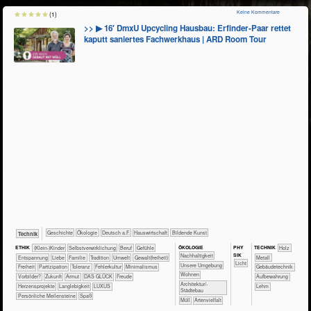
Keine Kommentare
(1)
>> ▶ 16′ DmxU Upcycling Hausbau: Erfinder-Paar rettet
kaputt saniertes Fachwerkhaus | ARD Room Tour
​​​​​​​​Geschichte
​​​​​​​​Ökologie
​​​Deutsch a.F.
​Haus­wirtschaft
Bildende Kunst
​Technik
ÖKO​LOGIE
PHY​
ETHIK
(Klein-)Kinder
​​​​​​​​​​​​​​​​​​​​​​​​​​​​​​​​​​​​​​​​Selbst­verwirklichung
​​​​​​​​​​​​​​​Beruf
​​​​​​​​​​​​​​​Gefühle
TECH​NIK
​​​​​​​​Holz
SIK
​​​​​​​​​​​​​​​Nachhaltigkeit
​​​​​​​​​​​​​Entspannung
​​​​​​​​​​​​Liebe
​​​​​​​​​​​Familie
​​​​​​​​​​​Tradition
​​​​​Umwelt
​​​​Gewalt(freiheit)
​​​​​​​​Metall
​​​​​Licht
​​​​​​​​​​​​​Unsere Umgebung
​​​Freiheit
​​​Partizipation
​​​Toleranz
​​Fehlerkultur
​​Minimalismus
​​​​​Gebäudetechnik
​​​​Wohnen
​​Vorbilder?
​Zukunft
Armut
DAS GLÜCK
Freude
Aufbewahrung
​​​Architektur/­
Herzensprojekte
Langlebigkeit
LUXUS
Lehm
Städtebau
Persönliche Meilensteine
Spaß
​Müll
Artenvielfalt