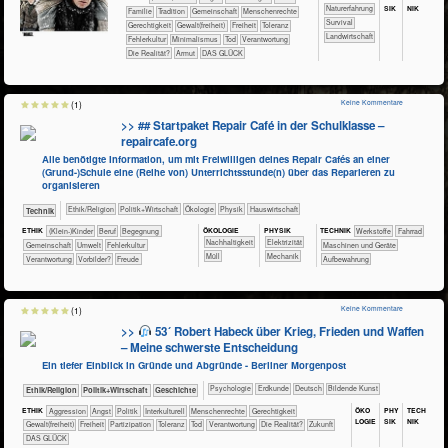
SIK
NIK
​​​​​​​​​​​​​Naturerfahrung
​​​​​​​​​​​Familie
​​​​​​​​​​​Tradition
​​​​​​​​​​Gemeinschaft
​​​​​​​Menschenrechte
​​​​​​​​​​​​Survival
​​​​Gerechtigkeit
​​​​Gewalt(freiheit)
​​​Freiheit
​​​Toleranz
​​​​​Landwirtschaft
​​Fehlerkultur
​​Minimalismus
​​Tod
​​Verantwortung
​Die Realität?
Armut
DAS GLÜCK
Keine Kommentare
(1)
>> ## Startpaket Repair Café in der Schulklasse –
repaircafe.org
Alle benötigte Information, um mit Freiwilligen deines Repair Cafés an einer
(Grund-)Schule eine (Reihe von) Unterrichtsstunde(n) über das Reparieren zu
organisieren
​​​​​​​​​​Ethik/​Religion
​​​​​​​​​Politik+​Wirtschaft
​​​​​​​​Ökologie
​​​​​​​Physik
​Haus­wirtschaft
​Technik
ÖKO​LOGIE
PHY​SIK
ETHIK
(Klein-)Kinder
​​​​​​​​​​​​​​​Beruf
​​​​​​​​​​​​Begegnung
TECH​NIK
​​​​​​​​​Werkstoffe
​​​​​​​Fahrrad
​​​​​​​​​​​​​​​Nachhaltigkeit
​​​Elektrizität
​​​​​​​​​​Gemeinschaft
​​​​​Umwelt
​​Fehlerkultur
​​​​Maschinen und Geräte
​Müll
​​​Mechanik
​​Verantwortung
​​Vorbilder?
Freude
Aufbewahrung
Keine Kommentare
(1)
>>
53´ Robert Habeck über Krieg, Frieden und Waffen
– Meine schwerste Entscheidung
Ein tiefer Einblick in Gründe und Abgründe - Berliner Morgenpost
​​​​​​​​​​Psychologie
​​​​​Erdkunde
​​​​Deutsch
Bildende Kunst
​​​​​​​​​​Ethik/​Religion
​​​​​​​​​Politik+​Wirtschaft
​​​​​​​​Geschichte
ÖKO​
PHY​
TECH​
ETHIK
​​​​​​​​​​​​​Aggression
​​​​​​​​​​​​​Angst
​​​​​​​​​Politik
​​​​​​​​Interkulturell
​​​​​​​Menschenrechte
​​​​Gerechtigkeit
LOGIE
SIK
NIK
​​​​Gewalt(freiheit)
​​​Freiheit
​​​Partizipation
​​​Toleranz
​​Tod
​​Verantwortung
​Die Realität?
​Zukunft
DAS GLÜCK