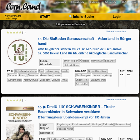
Impressum
Bildnachweis
Disclaimer
Datenschutz
AGB
Intern
wannaknow.org
START
Inhalte-Suche
Login
basis.camp
~ 836 passende Beiträge ~
Keine Kommentare
(1)
>> Die BioBoden Genossenschaft – Acker­land in Bür­ger­
hand!
7000 Mitglieder sichern mit ca. 60 Mio Euro deutschlandweit
ca. 5000 Hektar Land für bäuerliche ökologische Landwirtschaft
​​​​​​​​​​Ethik/​Religion
​​​​​​​​Ökologie
​​​​​​Mathematik
​​​​​Erdkunde
​​​​​​​​​Politik+​
Wirtschaft
Bildende Kunst
PHY​
TECH​
ETHIK
​​​​​​​​​​​​​​​​​​​​​​​​​​​​​​​​​​​​​​​​Selbst­verwirklichung
​​​​​​​​​​​​​​​Beruf
​​​​​​​​​​​​​Entspannung
​​​​​​​​​​​Familie
ÖKO​LOGIE
​​​​​​​​​​​​​​(Kleine) Kreisläufe!
SIK
NIK
​​​​​​​​​​​Tradition
​​​​​​​​​​Sharing
​​​​​​​​Tierrechte
​​​​​​Gesundheit
​​​​​Umwelt
​​​​​​​​​​​​​​​Nachhaltigkeit
​​​​​​​​​​​​​Unsere Umgebung
​​​​Gerechtigkeit
​​Verantwortung
​​Vorbilder?
​Zukunft
Armut
​​​​​​​​​​​Ökosysteme
​​​​​Landwirtschaft
Artenvielfalt
Keine Kommentare
(1)
>> ▶ DmdU 110´ SCHWABENKINDER – Tiroler
Bauernkinder in Schwaben versklavt!
Erbarmungsloser Überlebenskampf vor 150 Jahren
​​​​​​​​​​Psychologie
​​​​​​​​​Politik+​Wirtschaft
​​​​​​​​Ökologie
​​​​​Erdkunde
​Haus­wirtschaft
​​​​​​​​​​Ethik/​
Religion
Bildende Kunst
​​​​​​​​Geschichte
ÖKO​LOGIE
PHY​
TECH​
ETHIK
(Klein-)Kinder
​​​​​​​​​​​​​Angst
​​​​​​​​​​​​​Beziehungen
​​​​​​​​​​​​Liebe