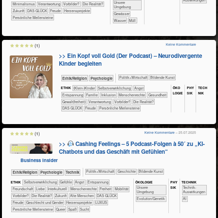
Auswirkungen
​​​​​​​​​​​​​Unsere
​​Minimalismus
​​Verantwortung
​​Vorbilder?
​Die Realität?
Umgebung
​Zukunft
DAS GLÜCK
Freude
Herzensprojekte
​​​​​​​​​​Gewässer
Persönliche Meilensteine
​​​​​​Wasser
​Müll
Keine Kommentare
(1)
>> Ein Kopf voll Gold (Der Podcast) – Neurodivergente
Kinder begleiten
​​​​​​​​​Politik+​Wirtschaft
Bildende Kunst
​​​​​​​​​​Ethik/​Religion
​​​​​​​​​​Psychologie
ÖKO​
PHY​
TECH​
ETHIK
(Klein-)Kinder
​​​​​​​​​​​​​​​​​​​​​​​​​​​​​​​​​​​​​​​​Selbst­verwirklichung
​​​​​​​​​​​​​Angst
LOGIE
SIK
NIK
​​​​​​​​​​​​​Entspannung
​​​​​​​​​​​Familie
​​​​​​​​Inklusion
​​​​​​​Menschenrechte
​​​​​​Gesundheit
​​​​Gewalt(freiheit)
​​Verantwortung
​​Vorbilder?
​Die Realität?
DAS GLÜCK
Freude
Persönliche Meilensteine
Keine Kommentare
– 25.07.2025
(1)
>>
Cashing Feelings – 5 Podcast-Folgen à 50´ zu „KI-
Chatbots und das Geschäft mit Gefühlen“
Business Insider
​​​​​​​​​Politik+​Wirtschaft
​​​​​​​​Geschichte
Bildende Kunst
​​​​​​​​​​Ethik/​Religion
​​​​​​​​​​Psychologie
​Technik
ÖKO​LOGIE
PHY​
TECH​NIK
ETHIK
​​​​​​​​​​​​​​​​​​​​​​​​​​​​​​​​​​​​​​​​Selbst­verwirklichung
​​​​​​​​​​​​​​​Gefühle
​​​​​​​​​​​​​Angst
​​​​​​​​​​​​​Entspannung
SIK
​​​​​​​​​​​​​Unsere
​​​​​​Technik-
​​​​​​​​​​​​Freundschaft
​​​​​​​​​​​​Liebe
​​​​​​​​Interkulturell
​​​​​​​Menschenrechte
​​​Freiheit
​​​Mobilität
Umgebung
Auswirkungen
​​Vorbilder?
​Die Realität?
​Zukunft
Alte Menschen
DAS GLÜCK
Evolution/Genetik
​​AI
Freude
Geschlecht und Gender
Herzensprojekte
LUXUS
Persönliche Meilensteine
Queer
Spaß
Sucht