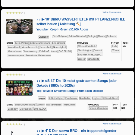
Keine Kommentare
(1)
>> ▶ 10′ DmdU WASSERFILTER mit PFLANZENKOHLE
selber bauen [Anleitung
]
Youtuber Keep It Green (30.000 Abos)
​​​​​​​​​​Ethik/​Religion
​​​​​​​​​Politik+​Wirtschaft
​​​​​​​Biologie
​​​​​​​Physik
​​​​​Erdkunde
​​​​​​​Ökologie
ÖKO​LOGIE
PHY​SIK
TECH​
ETHIK
(Klein-)Kinder
​​​​​​​​​​​​​​​​​​​​​​​​​​​​​​​​​​​​​​​​Selbst­verwirklichung
​​​​​​​​​​​​​Entspannung
NIK
​​​​​​​​​​​​​​(Kleine) Kreisläufe!
​​​​​Licht
​​​​​​​​Interkulturell
​​​​​​​Menschenrechte
​​​​​​Gesundheit
​​​​Gerechtigkeit
​​​​​​​​​​​​​​​Nachhaltigkeit
​​​​​​​​​​​​Survival
​​​​​Wärme
​​Minimalismus
​​Verantwortung
​​Vorbilder?
Armut
DAS GLÜCK
​​​​​​​Einzeller, Pilze, Algen,...
Herzensprojekte
Persönliche Meilensteine
​​​​​​Wasser
​Schadstoffe
Keine Kommentare
(1)
>> ▶ oS 12′ Die 10 meist gestreamten Songs jeder
Dekade (1960s to 2020s)
Top 10 Most Streamed Songs From Each Decade
​​​​​​​​​​Ethik/​Religion
​​​​​​​​​​Psychologie
​​​​​​​​Geschichte
​​​​Englisch
Bildende Kunst
Musik
ÖKO​LOGIE
PHY​
TECH​
ETHIK
​​​​​​​​​​​​​​​​​​​​​​​​​​​​​​​​​​​​​​​​Selbst­verwirklichung
​​​​​​​​​​​​​​​Gefühle
​​​​​​​​​Massenmedien
​​​​​​​​Interkulturell
SIK
NIK
​​​​​​​​​​​​​Unsere Umgebung
​​Vorbilder?
​Die Realität?
DAS GLÜCK
Keine Kommentare
(1)
>> ▶ 4′ D Der scewo BRO – ein treppensteigender