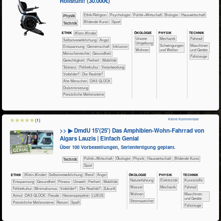
Rollstuhl! (30.000€)
​​​​​​​​​​Ethik/​Religion
​​​​​​​​​​Psychologie
​​​​​​​​​Politik+​Wirtschaft
​​​​​​​Biologie
​Haus­wirtschaft
​​​​​​Physik
Bildende Kunst
Sport
​Technik
ÖKO​LOGIE
PHY​SIK
TECH​NIK
ETHIK
(Klein-)Kinder
​​​​​​​​​​​​​Unsere
​​​Mechanik
​​​​​​​Fahrrad
​​​​​​​​​​​​​​​​​​​​​​​​​​​​​​​​​​​​​​​​Selbst­verwirklichung
​​​​​​​​​​​​​Angst
Umgebung
​Schwingungen
​​​​Maschinen
​​​​​​​​​​​​​Entspannung
​​​​​​​​​​Gemeinschaft
​​​​​​​​Inklusion
​​​​Wohnen
und Wellen
und Geräte
​​​​​​​Menschenrechte
​​​​​​Gesundheit
​Fahrzeuge
​​​​Gerechtigkeit
​​​Freiheit
​​​Mobilität
​​​Toleranz
​​Fehlerkultur
​​Verantwortung
​​Vorbilder?
​Die Realität?
Alte Menschen
DAS GLÜCK
Diskriminierung
Persönliche Meilensteine
Keine Kommentare
(1)
>> ▶ DmdU 15′(25′) Das Amphibien-Wohn-Fahrrad von
Aigars Lauzis | Einfach Genial
Über 100 Vorbestellungen, Serienfertigung geplant.
​​​​​​​​​Politik+​Wirtschaft
​​​​​​​​Ökologie
​​​​​​​Physik
​Haus­wirtschaft
Bildende Kunst
​Technik
Sport
ÖKO​LOGIE
PHY​SIK
TECH​NIK
ETHIK
(Klein-)Kinder
​​​​​​​​​​​​​​​​​​​​​​​​​​​​​​​​​​​​​​​​Selbst­verwirklichung
​​​​​​​​​​​​​​​Beruf
​​​​​​​​​​​​​Angst
​​​​​​​​​​​​​Naturerfahrung
​​​Elektrizität
​​​​​​​​Kunststoffe
​​​​​​​​​​​​​Entspannung
​​​​​​Gesundheit
​​​​​Fitness
​​​​​Umwelt
​​​Freiheit
​​​Mobilität
​​​​​​Wasser
​​​Mechanik
​​​​​​​Fahrrad
​​Fehlerkultur
​​Minimalismus
​​Vorbilder?
​Die Realität?
​Zukunft
​​​​Wohnen
​​​​Maschinen
Armut
DAS GLÜCK
Freude
Herzensprojekte
LUXUS
und Geräte
​​​Stromspeicher
Persönliche Meilensteine
Reisen
Spaß
​Fahrzeuge