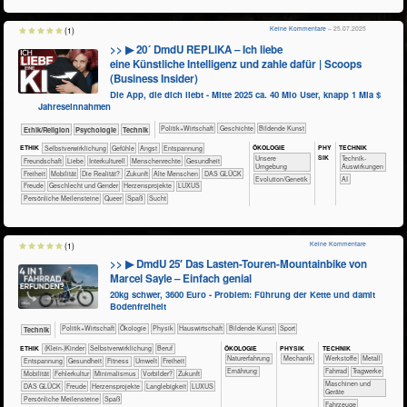
Keine Kommentare
– 25.07.2025
(1)
>> ▶ 20´ DmdU REPLIKA – Ich liebe
eine Künstliche Intelligenz und zahle dafür | Scoops
(Business Insider)
Die App, die dich liebt - Mitte 2025 ca. 40 Mio User, knapp 1 Mia $
Jahreseinnahmen
​​​​​​​​​Politik+​Wirtschaft
​​​​​​​​Geschichte
Bildende Kunst
​​​​​​​​​​Ethik/​Religion
​​​​​​​​​​Psychologie
​Technik
ÖKO​LOGIE
PHY​
TECH​NIK
ETHIK
​​​​​​​​​​​​​​​​​​​​​​​​​​​​​​​​​​​​​​​​Selbst­verwirklichung
​​​​​​​​​​​​​​​Gefühle
​​​​​​​​​​​​​Angst
​​​​​​​​​​​​​Entspannung
SIK
​​​​​​​​​​​​​Unsere
​​​​​​Technik-
​​​​​​​​​​​​Freundschaft
​​​​​​​​​​​​Liebe
​​​​​​​​Interkulturell
​​​​​​​Menschenrechte
​​​​​​Gesundheit
Umgebung
Auswirkungen
​​​Freiheit
​​​Mobilität
​Die Realität?
​Zukunft
Alte Menschen
DAS GLÜCK
Evolution/Genetik
​​AI
Freude
Geschlecht und Gender
Herzensprojekte
LUXUS
Persönliche Meilensteine
Queer
Spaß
Sucht
Keine Kommentare
(1)
>> ▶ DmdU 25′ Das Lasten-Touren-Mountainbike von
Marcel Sayle – Einfach genial
20kg schwer, 3600 Euro - Problem: Führung der Kette und damit
Bodenfreiheit
​​​​​​​​​Politik+​Wirtschaft
​​​​​​​​Ökologie
​​​​​​​Physik
​Haus­wirtschaft
Bildende Kunst
Sport
​Technik
ÖKO​LOGIE
PHY​SIK
TECH​NIK
ETHIK
(Klein-)Kinder
​​​​​​​​​​​​​​​​​​​​​​​​​​​​​​​​​​​​​​​​Selbst­verwirklichung
​​​​​​​​​​​​​​​Beruf
​​​​​​​​​​​​​Naturerfahrung
​​​Mechanik
​​​​​​​​​Werkstoffe
​​​​​​​​Metall
​​​​​​​​​​​​​Entspannung
​​​​​​Gesundheit
​​​​​Fitness
​​​​​Umwelt
​​​Freiheit
​​​​Ernährung
​​​​​​​Fahrrad
​​​​​Tragwerke
​​​Mobilität
​​Fehlerkultur
​​Minimalismus
​​Vorbilder?
​Zukunft
​​​​Maschinen und
DAS GLÜCK
Freude
Herzensprojekte
Langlebigkeit
LUXUS
Geräte
Persönliche Meilensteine
Spaß
​Fahrzeuge