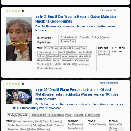
Keine Kommentare
(1)
>> ▶ 2´ EmxU Der Trauma-Experte Gabor Maté über
kindliche Geborgenheit
Das Schlimmste war, dass du mit niemandem darüber reden
konntest...
​​​​​​​​​Politik+​Wirtschaft
​​​​​​​​Geschichte
​​​​​​​Biologie
​​​​Englisch
​​​​​​​​​​Ethik/​Religion
Bildende Kunst
​​​​​​​​​​Psychologie
ÖKO​LOGIE
PHY​
TECH​
ETHIK
(Klein-)Kinder
​​​​​​​​​​​​​​​​​​​​​​​​​​​​​​​​​​​​​​​​Selbst­verwirklichung
​​​​​​​​​​​​​Angst
SIK
NIK
​​​​​​​​​​​​​Unsere
​​​​​​​​​​​​​Entspannung
​​​​​​​​​​​​Liebe
​​​​​​​​​​​Familie
​​​​​​​​​​​Tradition
​​​​​​​​​​Gemeinschaft
Umgebung
​​​​​​​​Inklusion
​​​​​​​​Interkulturell
​​​​​​​Menschenrechte
​​​​​​Gesundheit
​​​​Gewalt(freiheit)
​​​Freiheit
​​Fehlerkultur
​​Verantwortung
​​Vorbilder?
​Die Realität?
DAS GLÜCK
Feminismus
Persönliche Meilensteine
Keine Kommentare
(1)
>> ▶ 25´ DmdU Fionn Ferreira befreit mit Öl und
Metallpulver sehr nachhaltig Wasser von ca. 90% des
Mikroplastiks.
Der Sohn irischer Bootsbauer entwickelte einen Gamechanger, v.a.
für die Behandlung von Trinkwasser.
​​​​​​​​​​Ethik/​Religion
​​​​​​​​​Politik+​Wirtschaft
​​​​​​​Physik
​​​​​Erdkunde
Bildende Kunst
​​​​​​​Ökologie
​Technik
ÖKO​LOGIE
PHY​SIK
TECH​NIK
ETHIK
​​​​​​​​​​​​​​​​​​​​​​​​​​​​​​​​​​​​​​​​Selbst­verwirklichung
​​​​​​​​​​​​​​​Beruf
​​​​​​​​​​​​​Angst
​​​​​​​​​​​​Begegnung
​​​​​​​​​​​​​​​Nachhaltigkeit
Druck & Strömung
​​​​​​​​Kunststoffe
​​​​​​​​​​​Familie
​​​​​​​​​Massenmedien
​​​​​​​​​Politik
​​​​​​​​Interkulturell
​​​​​​​​Tierrechte
​​​​​​​​​​​​​Naturerfahrung
​​​​​​Technik-
​​​​​​Gesundheit
​​​​​Umwelt
​​​Freiheit
​​Fehlerkultur