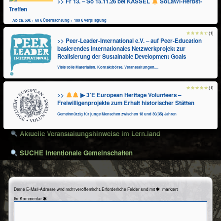
>> Fr 13. – So 15.11.26 bei KASSEL
SoLaWi-Herbst-
Treffen
Ab ca. 50€ + 60 € Übernachtung + 100 € Verpflegung
(1)
>> Peer-Leader-International e.V. – auf Peer-Education
basierendes internationales Netzwerkprojekt zur
Realisierung der Sustainable Development Goals
Viele tolle Materialien, Kontaktbörse, Veranstaltungen,...
(1)
>>
▶ 3´E European Heritage Volunteers –
Freiwilligenprojekte zum Erhalt historischer Stätten
Gemeinnützig für junge Menschen zwischen 18 und 30(35) Jahren
Aktuelle Veranstaltungshinweise im Lern.land
SUCHE Intentionale Gemeinschaften
Deine E-Mail-Adresse wird nicht veröffentlicht.
Erforderliche Felder sind mit
markiert
Kommentar