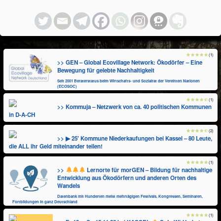
(1)
>> GEN – Global Ecovillage Network: Ökodörfer – Eine
Bewegung für gelebte Nachhaltigkeit
Seit 2001 Beraterstatus beim Wirtschafts- und Sozialrat der Vereinten Nationen
(ECOSOC)
(1)
>> Kommuja – Netzwerk von ca. 40 politischen Kommunen
in D-A-CH
(2)
>> ▶ 25′ Kommune Niederkaufungen bei Kassel – 80 Leute,
die ALL ihr Geld miteinander teilen!
(1)
>>
Lernorte für morGEN – Bildung für nachhaltige
Entwicklung aus Ökodörfern und anderen Orten des
Wandels
Datenbank mit Hunderten meist mehrtägigen Festivals, Kongressen, Seminaren,
Fortbildungen in ganz Deutschland
(1)