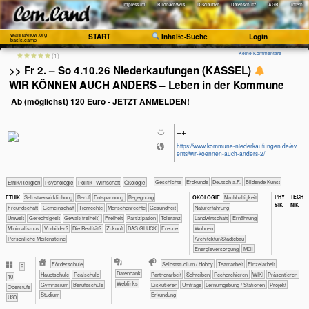
Impressum
Bildnachweis
Disclaimer
Datenschutz
AGB
Intern
wannaknow.org
START
Inhalte-Suche
Login
basis.camp
Keine Kommentare
(1)
>> Fr 2. – So 4.10.26 Niederkaufungen (KASSEL)
WIR KÖNNEN AUCH ANDERS – Leben in der Kommune
Ab (möglichst) 120 Euro - JETZT ANMELDEN!
++
https://www.kommune-niederkaufungen.de/ev
ents/wir-koennen-auch-anders-2/
​​​​​​​​Geschichte
​​​​​Erdkunde
​​​Deutsch a.F.
Bildende Kunst
​​​​​​​​​​Ethik/​Religion
​​​​​​​​​​Psychologie
​​​​​​​​​Politik+​Wirtschaft
​​​​​​​Ökologie
PHY​
TECH​
​​​​​​​​​​​​​​​​​​​​​​​​​​​​​​​​​​​​​​​​Selbst­verwirklichung
​​​​​​​​​​​​​​​Beruf
​​​​​​​​​​​​​Entspannung
​​​​​​​​​​​​Begegnung
​​​​​​​​​​​​​​​Nachhaltigkeit
ETHIK
ÖKO​LOGIE
SIK
NIK
​​​​​​​​​​​​Freundschaft
​​​​​​​​​​Gemeinschaft
​​​​​​​​Tierrechte
​​​​​​​Menschenrechte
​​​​​​Gesundheit
​​​​​​​​​​​​​Naturerfahrung
​​​​​Umwelt
​​​​Gerechtigkeit
​​​​Gewalt(freiheit)
​​​Freiheit
​​​Partizipation
​​​Toleranz
​​​​​Landwirtschaft
​​​​Ernährung
​​Minimalismus
​​Vorbilder?
​Die Realität?
​Zukunft
DAS GLÜCK
Freude
​​​​Wohnen
Persönliche Meilensteine
​​​Architektur/­Städtebau
​​​Energieversorgung
​Müll
​​Förderschule
​​​​​​​​​​​​​​​​​​Selbststudium / Hobby
​​​​​​​​​​​​​​​​​​​​​​​​​​​​​​​​​​​​​​​​​​​​​​​​​​​​​​​​​​​​​​​​​​​​​​Teamarbeit
​​​​​​​​​​​​​​​​​Einzelarbeit
​​9
Datenbank
​​Hauptschule
​​Realschule
​​​​​​​​​​​​​​​​​Partnerarbeit
​​​​​​​​​​​​​​​​​Schreiben
​​​​​​​​​​​​​​​​Recherchieren
​​​​​​​​​​​​​​​​WIKI
​​​​​​​​​​​​​​​Präsentieren
​10
Weblinks
​Gymnasium
Berufsschule
​​​​​​​​​​​​​​Diskutieren
​​​​​​​​​​​​​​Umfrage
​​​​​​​Lernumgebung / Stationen
​​​​​​​Projekt
Oberstufe
Studium
​​​​​​Erkundung
Ü30