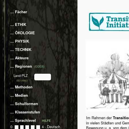
... Fächer
... ETHIK
... ÖKOLOGIE
... PHYSIK
... TECHNIK
... Akteure
... Regionen
(ODER)
Land-PLZ
ISO-3166-2
... Methoden
... Medien
... Schulformen
... Klassenstufen
Im Rahmen der
Transiti
... Sprachlevel
HILFE
in vielen Städten und Ge
0
0
1
2
3
4
- Deutsch
Bewegung u. a. von dem 