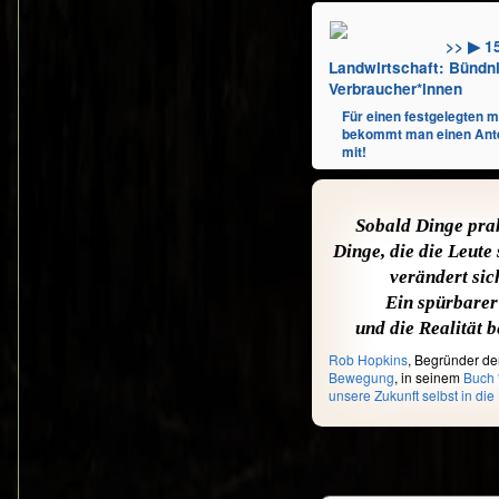
Initiativen
[
Bearbeiten
>> ▶ 1
Landwirtschaft: Bündn
Webseite Transiti
Verbraucher*innen
österreichischen 
Transition Towns
Für einen festgelegten m
Transition-Town 
bekommt man einen Anteil
mit!
Eigendarstellungen
Blog von Rob Ho
Transition Town B
Sobald Dinge pra
Energiewende-Bl
Dinge, die die Leute
Rob Hopkins, Be
verändert sic
Projekten weltwe
Rob Hopkins on 
Ein spürbarer
THE ROCKY RO
und die Realität b
FOR SOCIAL 
Videobeitrag von
Rob Hopkins
, Begründer de
Bewegung
, in seinem
Buch 
Berichte
[
unsere Zukunft selbst in d
Bearbeiten
Transition Towns
Bericht „Transiti
Deutschlandfunk
Transition Towns