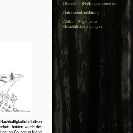
Disclaimer (Haftungsausschluss)
Datenschutzerklärung
AGBs – Allgemeine
Geschäftsbedingungen
achhaltigkeitsinitiativen
schaft. Initiiert wurde die
cation College in Irland.