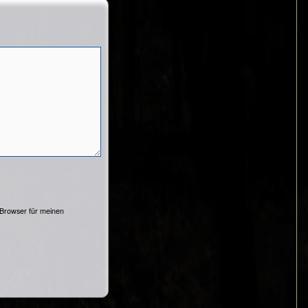
en (engl.).
nd der Schweiz
Gruppe auf unsere Website?
Koordinaten
http://www.transition-
51.052186,13.73634
 Browser für meinen
initiativen.de/group/transitiontowndresden
http://www.transition-
51.340907,12.374725
initiativen.de/group/transitiontownleipzig
nein
51.151786,11.807041
nein
51.477962,11.965485