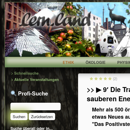
ETHIK
ÖKOLOGIE
PHYSI
Primary
> Schnellsuche
(2)
> Aktuelle Veranstaltungen
Sidebar
>> ▶ 9′ Die T
Profi-Suche
sauberen Ener
Mehr als 500 ör
etwas Neues a
"Das Positivste
Suche überall oder in...