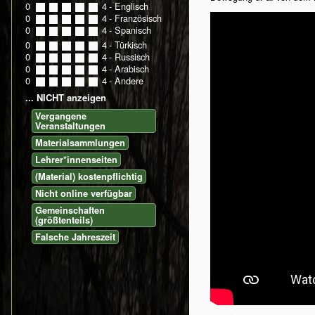
0
0
1
2
3
4
- Englisch
0
0
1
2
3
4
- Französisch
0
0
1
2
3
4
- Spanisch
0
0
1
2
3
4
- Türkisch
0
0
1
2
3
4
- Russisch
0
0
1
2
3
4
- Arabisch
0
0
1
2
3
4
- Andere
... NICHT anzeigen
Vergangene
Veranstaltungen
Materialsammlungen
Lehrer*innenseiten
(Material) kostenpflichtig
Nicht online verfügbar
Gemeinschaften
(größtenteils)
Falsche Jahreszeit