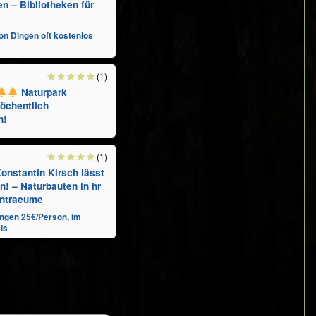
en – Bibliotheken für
von Dingen oft kostenlos
deutschen,
(1)
Naturpark
öchentlich
n!
(1)
r 200 Transition-Town-
onstantin Kirsch lässt
! – Naturbauten in hr
ntraeume
D WHAT IT MEANS
 MB)
ungen 25€/Person, im
is
. Vom Leben in