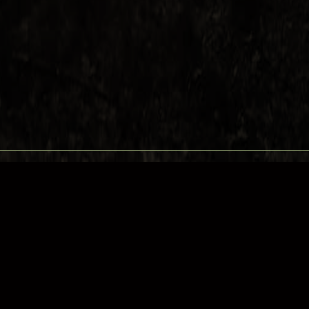
Transition Town
Chemnitz
hof
Transition Anhalter
Kiez
Heiligensee – Berliner
http://heiligensee-im-aufbruch.de
Stadtteil im Aufbruch
e.V.
Wendingwandler
http://weddingwandler.de/
http://www.transition-
initiativen.de/group/ttinbayern/forum/topics/transition-dinkelsb-hl-
hesselberg-startet-mit-einem-samenfest
Trebbin und Thyrow im
http://transitiontowntrebbin.wordpress.com/
Wandel
WandelBar –
http://stadt-und-land-im-wandel.de/
Transition Barnim
Transition Town
http://www.transition-town-lychen.org
Lychen
Greifswald in
https://www.facebook.com/groups/greifswaldintransition/
Transition