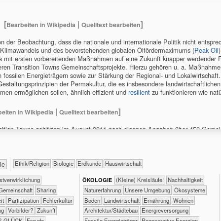
[
|
]
Bearbeiten
Quelltext bearbeiten
 der Beobachtung, dass die nationale und internationale Politik nicht entspre
 Klimawandels und des bevorstehenden globalen Ölfördermaximums (
Peak Oil
mit ersten vorbereitenden Maßnahmen auf eine Zukunft knapper werdender Ro
iieren Transition Towns Gemeinschaftsprojekte. Hierzu gehören u. a. Maßnahme
 fossilen Energieträgern sowie zur Stärkung der Regional- und Lokalwirtschaft.
Gestaltungsprinzipien der Permakultur, die es insbesondere landwirtschaftlichen
emen ermöglichen sollen, ähnlich effizient und
resilient
zu funktionieren wie nat
|
]
beiten
Quelltext bearbeiten
ransition Towns gehörten im August 2011 nach eigenen Angaben über 450 Gemei
sierten westlichen Welt. Die größte Anzahl von Initiativen findet sich im
Vereinig
r die Bewegung ihren Anfang nahm. Mit Ausnahme Afrikas, wo in vielen ländlic
fossilarm und weitestgehend autark wirtschaften, gibt es jedoch auf jedem Ko
. Besondere Resonanz hat die Transition-Bewegung in den USA, Kanada und Aust
​​​​​​​​​​Ethik/​Religion
​​​​​​​Biologie
​​​​​Erdkunde
​Haus­wirtschaft
ogie
tiativen in Deutschland
[
|
]
​​​​​​​​​​​​​​​​​​​​​​​​​​​Selbst­verwirklichung
​​​​​​​​​​​​​​(Kleine) Kreisläufe!
​​​​​​​​​​​​​​​Nachhaltigkeit
ÖKO​LOGIE
Bearbeiten
Quelltext bearbeiten
​​​​​​​​​​Gemeinschaft
​​​​​​​​​​Sharing
​​​​​​​​​​​​​Naturerfahrung
​​​​​​​​​​​​​Unsere Umgebung
​​​​​​​​​​​Ökosysteme
eit
​​​Partizipation
​​Fehlerkultur
​​​​​Boden
​​​​​Landwirtschaft
​​​​Ernährung
​​​​Wohnen
ng
​​Vorbilder?
​Zukunft
​​​Architektur/­Städtebau
​​​Energieversorgung
S GLÜCK
Freude
​​​Fossile Energieträger
​​​Regenerative Energien