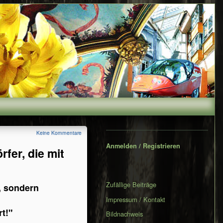
Secondary
Keine Kommentare
Sidebar
Anmelden / Registrieren
fer, die mit
Zufällige Beiträge
n, sondern
Impressum / Kontakt
t!"
Bildnachweis