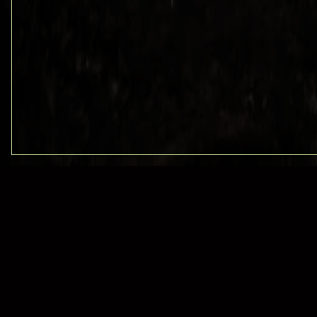
09123
Chemnitz
109xx
Berlin Anhalter Bahn
13503
Berlin Heiligensee
13xxx
Berlin Wedding
14469
Potsdam
14827
Wiesenburg
14959
Trebbin und Thyrow
16225
Eberswalde
17279
Lychen
17489
Greifswald