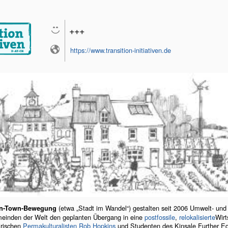
+++
https://www.transition-initiativen.de
(etwa „Stadt im Wandel“) gestalten seit 2006 Umwelt- und N
on-Town-Bewegung
meinden der Welt den geplanten Übergang in eine
postfossile
,
relokalisierte
Wirt
irischen
Permakulturalisten
Rob Hopkins
und Studenten des Kinsale Further Edu