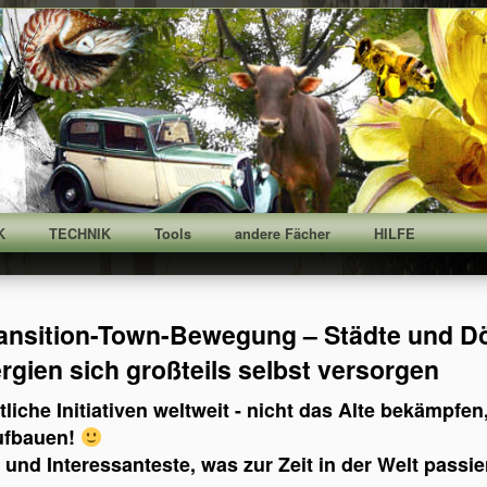
K
TECHNIK
Tools
andere Fächer
HILFE
ransition-Town-Bewegung – Städte und Dör
gien sich großteils selbst versorgen
tliche Initiativen weltweit - nicht das Alte bekämpfe
ufbauen!
 und Interessanteste, was zur Zeit in der Welt passier