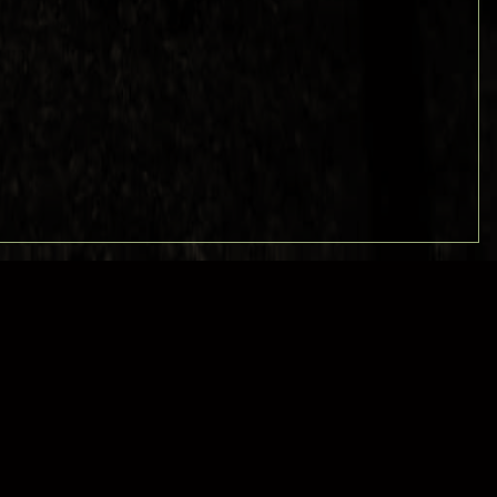
nein
50.823289,12.915802
nein
52.503305,13.38167
nein
52.626395,13.234406
nein
52.548436,13.355856
http://www.transition-
52.395257,13.062336
initiativen.de/group/potsdam
nein
52.118312,12.456093
nein
52.224224,13.225479
nein
52.841143,13.787155
http://www.transition-
53.210261,13.315226
initiativen.de/group/transition-town-lychen
54.094559,13.387442