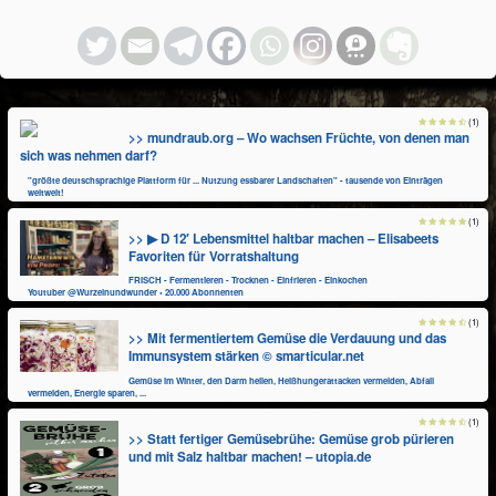
(1)
>> mundraub.org – Wo wachsen Früchte, von denen man
sich was nehmen darf?
"größte deutschsprachige Plattform für ... Nutzung essbarer Landschaften" - tausende von Einträgen
weltweit!
(1)
>> ▶ D 12′ Lebensmittel haltbar machen – Elisabeets
Favoriten für Vorratshaltung
FRISCH - Fermentieren - Trocknen - Einfrieren - Einkochen
Youtuber @Wurzelnundwunder • 20.000 Abonnenten
(1)
>> Mit fermentiertem Gemüse die Verdauung und das
Immunsystem stärken © smarticular.net
Gemüse im Winter, den Darm heilen, Heißhungerattacken vermeiden, Abfall
vermeiden, Energie sparen, ...
(1)
>> Statt fertiger Gemüsebrühe: Gemüse grob pürieren
und mit Salz haltbar machen! – utopia.de