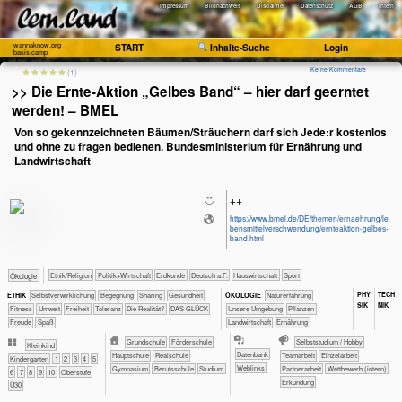
Impressum
Bildnachweis
Disclaimer
Datenschutz
AGB
Intern
wannaknow.org
START
Inhalte-Suche
Login
basis.camp
Keine Kommentare
(1)
>> Die Ernte-Aktion „Gelbes Band“ – hier darf geerntet
werden! – BMEL
Von so gekennzeichneten Bäumen/Sträuchern darf sich Jede:r kostenlos
und ohne zu fragen bedienen. Bundesministerium für Ernährung und
Landwirtschaft
++
https://www.bmel.de/DE/themen/ernaehrung/le
bensmittelverschwendung/ernteaktion-gelbes-
band.html
​​​​​​​​​​Ethik/​Religion
​​​​​​​​​Politik+​Wirtschaft
​​​​​Erdkunde
​​​Deutsch a.F.
​Haus­wirtschaft
Sport
​​​​​​​Ökologie
PHY​
TECH​
​​​​​​​​​​​​​​​​​​​​​​​​​​​​​​​​​​​​​​​​Selbst­verwirklichung
​​​​​​​​​​​​Begegnung
​​​​​​​​​​Sharing
​​​​​​Gesundheit
​​​​​​​​​​​​​Naturerfahrung
ETHIK
ÖKO​LOGIE
SIK
NIK
​​​​​Fitness
​​​​​Umwelt
​​​Freiheit
​​​Toleranz
​Die Realität?
DAS GLÜCK
​​​​​​​​​​​​​Unsere Umgebung
​​​​​​​​​Pflanzen
Freude
Spaß
​​​​​Landwirtschaft
​​​​Ernährung
​​​Grundschule
​​Förderschule
​​​​​​​​​​​​​​​​​​Selbststudium / Hobby
​​​​Kleinkind
Datenbank
​​Hauptschule
​​Realschule
​​​​​​​​​​​​​​​​​​​​​​​​​​​​​​​​​​​​​​​​​​​​​​​​​​​​​​​​​​​​​​​​​​​​​​Teamarbeit
​​​​​​​​​​​​​​​​​Einzelarbeit
​​​Kinder­garten
​​1
​​2
​​3
​​4
​​5
Weblinks
​Gymnasium
Berufsschule
Studium
​​​​​​​​​​​​​​​​​Partnerarbeit
​​​​​​​​​​​Wettbewerb (intern)
​​6
​​7
​​8
​​9
​10
Oberstufe
​​​​​​Erkundung
Ü30