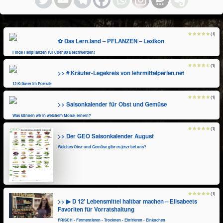
(1)
✿ Das Lern.land – PFLANZEN – Lexikon
Finde Heilpflanzen für über 80 Beschwerden!
(1)
>> # Kräuter-Legekreis von lehrmittelperlen.net
12 Kräuter im Portrait
(1)
>> Saisonkalender für Obst und Gemüse
Was können wir in welchem Monat ernten?
(1)
>> Der GEO Saisonkalender August
Welches Obst und Gemüse gibt es jetzt bei uns?
(1)
>> ▶ D 12′ Lebensmittel haltbar machen – Elisabeets
Favoriten für Vorratshaltung
FRISCH - Fermentieren - Trocknen - Einfrieren - Einkochen