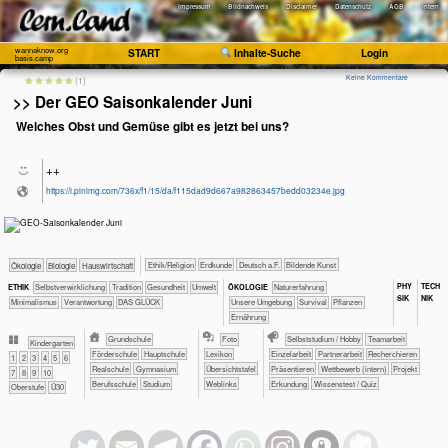
Impressum
Bildnachweis
Disclaimer
Datenschutz
AGB
Intern
wannaknow.org
START
Inhalte-Suche
Login
basis.camp
Keine Kommentare
(1)
>> Der GEO Saisonkalender Juni
Welches Obst und Gemüse gibt es jetzt bei uns?
++
https://i.pinimg.com/736x/f1/15/da/f115dad9d667a982863457bedd03234e.jpg
​​​​​​​​​​Ethik/​Religion
​​​​​Erdkunde
​​​Deutsch a.F.
Bildende Kunst
​​​​​​​Ökologie
​​​​​​Biologie
​Haus­wirtschaft
PHY​
TECH​
​​​​​​​​​​​​​​​​​​​​​​​​​​​​​​​​​​​​​​​​Selbst­verwirklichung
​​​​​​​​​​​Tradition
​​​​​​Gesundheit
​​​​​Umwelt
​​​​​​​​​​​​​Naturerfahrung
ETHIK
ÖKO​LOGIE
SIK
NIK
​​Minimalismus
​​Verantwortung
DAS GLÜCK
​​​​​​​​​​​​​Unsere Umgebung
​​​​​​​​​​​​Survival
​​​​​​​​​Pflanzen
​​​​Ernährung
​​​Grundschule
Foto
​​​​​​​​​​​​​​​​​​Selbststudium / Hobby
​​​​​​​​​​​​​​​​​​​​​​​​​​​​​​​​​​​​​​​​​​​​​​​​​​​​​​​​​​​​​​​​​​​​​​Teamarbeit
​​​Kinder­garten
​​Förderschule
​​Hauptschule
Lexikon
​​​​​​​​​​​​​​​​​Einzelarbeit
​​​​​​​​​​​​​​​​​Partnerarbeit
​​​​​​​​​​​​​​​​Recherchieren
​​1
​​2
​​3
​​4
​​5
​​6
​​Realschule
​Gymnasium
Übersichtstafel
​​​​​​​​​​​​​​​Präsentieren
​​​​​​​​​​​Wettbewerb (intern)
​​​​​​​Projekt
​​7
​​8
​​9
​10
Berufsschule
Studium
Weblinks
​​​​​​Erkundung
​​​​​Wissenstest / Quiz
Oberstufe
Ü30