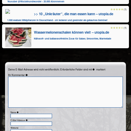
Youtuber @Wurzelnundwunder • 20.000 Abonnenten
(1)
>> 10 „Unkräuter“, die man essen kann – utopia.de
1.500 essbare Wildpflanzen in Deutschland - oft leckerer und gesünder als gekauftes Gemüse!
(1)
Wassermelonenschalen können viel! – utopia.de
Nähstoff- und ballaststoffreiche Zutat für Salate, Smoothies, Marmelade
Deine E-Mail-Adresse wird nicht veröffentlicht.
Erforderliche Felder sind mit
markiert
Kommentar
Name
E-Mail-Adresse
Website