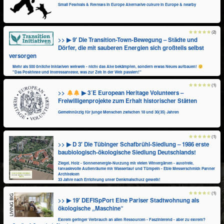
Small Festivals & Retreats in Europe Alternative culture in Europe & nearby
(2)
>> ▶ 9′ Die Transition-Town-Bewegung – Städte und
Dörfer, die mit sauberen Energien sich großteils selbst
versorgen
Mehr als 500 örtliche Initiativen weltweit - nicht das Alte bekämpfen, sondern etwas Neues aufbauen!
"Das Positivste und Interessanteste, was zur Zeit in der Welt passiert!"
(1)
>>
▶ 3´E European Heritage Volunteers –
Freiwilligenprojekte zum Erhalt historischer Stätten
Gemeinnützig für junge Menschen zwischen 18 und 30(35) Jahren
(1)
>> ▶ D 3′ Die Tübinger Schafbrühl-Siedlung – 1986 erste
baubiologisch-ökologische Siedlung Deutschlands!
Ziegel, Holz - Sonnenenergie-Nutzung mit vielen Wintergärten - autofreie,
fantasievolle Außenräume mit Wasserlauf und Tümpeln - Eble Messerschmidt Partner
Architekten
33 Jahre nach Errichtung unter Denkmalschutz gestellt!
(1)
>> ▶ 19′ DEFISpPort Eine Pariser Stadtwohnung als
ökologische „Maschine“
Extrem geringer Verbrauch an allen Ressourcen - Faszinierend - aber zu extrem?