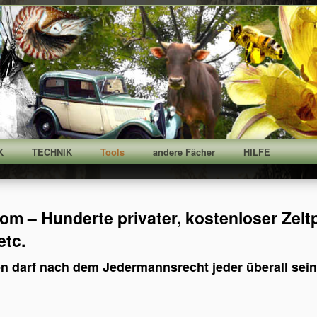
K
TECHNIK
Tools
andere Fächer
HILFE
com – Hunderte privater, kostenloser Zeltp
etc.
en darf nach dem Jedermannsrecht jeder überall sein