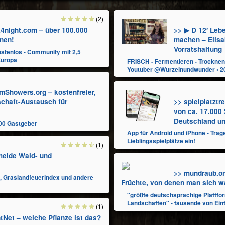
(2)
k4night.com – über 100.000
>> ▶ D 12′ Lebe
hnen!
machen – Elisa
Vorratshaltung
ostenlos - Community mit 2,5
Europa
FRISCH - Fermentieren - Trocknen 
Youtuber @Wurzelnundwunder • 2
mShowers.org – kostenfreier,
schaft-Austausch für
>> spielplatztr
von ca. 17.000 
Deutschland un
000 Gastgeber
App für Android und iPhone - Trag
Lieblingsspielplätze ein!
(1)
meide Wald- und
>> mundraub.o
, Graslandfeuerindex und andere
Früchte, von denen man sich 
"größte deutschsprachige Plattfor
Landschaften" - tausende von Eint
(1)
tNet – welche Pflanze ist das?