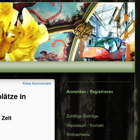
Secondary
Keine Kommentare
Sidebar
Anmelden / Registrieren
lätze in
Zufällige Beiträge
 Zelt
Impressum / Kontakt
Bildnachweis