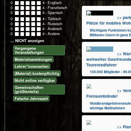
0
0
1
2
3
4
- Englisch
0
0
1
2
3
4
- Französisch
0
0
1
2
3
4
- Spanisch
>> par
0
0
1
2
3
4
- Türkisch
Plätze für mobiles Wo
0
0
1
2
3
4
- Russisch
0
0
1
2
3
4
- Arabisch
Wichtigste Funktionen k
0
0
1
2
3
4
- Andere
Millionen Usern in ganz 
... NICHT anzeigen
Vergangene
Veranstaltungen
>> War
weltweiter Gastfreund
Materialsammlungen
Tourenradfahrer
Lehrer*innenseiten
150.000 Mitglieder - 90.
(Material) kostenpflichtig
Nicht online verfügbar
Gemeinschaften
>> Ver
(größtenteils)
Freiraumbrände!
Falsche Jahreszeit
Waldbrandgefahrenstufe
wichtige Maßnahmen
>> Plan