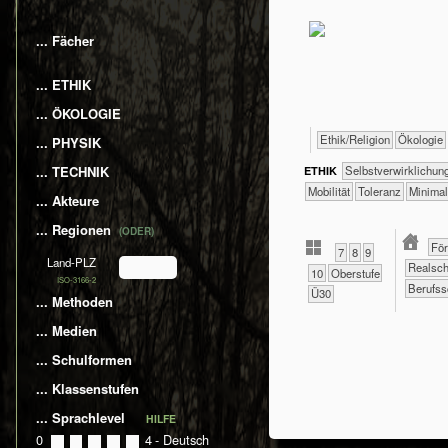
... Fächer
... ETHIK
... ÖKOLOGIE
​​​​​​​​​​Ethik/​Religion
​​​​​​​​Ökologie
... PHYSIK
... TECHNIK
​​​​​​​​​​​​​​​​​​​​​​​​​​​​​​​​​​​​​​​​Selbst­verwirklichu
ETHIK
​​​Mobilität
​​​Toleranz
​​Minim
... Akteure
... Regionen
(ODER)
​​F
​​7
​​8
​​9
Land-PLZ
​​Realsc
​10
Oberstufe
ISO-3166-2
Berufss
Ü30
... Methoden
... Medien
... Schulformen
... Klassenstufen
... Sprachlevel
HILFE
0
0
1
2
3
4
- Deutsch