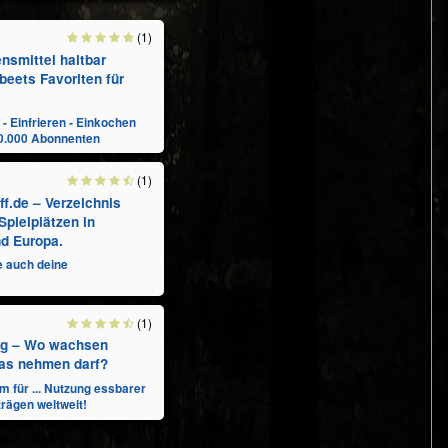
(1)
nsmittel haltbar
beets Favoriten für
- Einfrieren - Einkochen
0.000 Abonnenten
(1)
eff.de – Verzeichnis
Spielplätzen in
d Europa.
e auch deine
(1)
rg – Wo wachsen
was nehmen darf?
m für ... Nutzung essbarer
rägen weltweit!