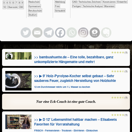
​​Realschule
Abbildung
​​CAD / Technisches Zeichnen
​​Konstruieren / Entwerfen
​​3
​​4
​​5
​​6
​​7
​​8
​​9
​Gymnasium
Foto
​Fertigen
​​​​Technische Analyse
​​​Warentest
​10
Oberstufe
Ü30
Berufsschule
Schaubild
Studium
(1)
>> bambushuette.de – Eine tolle, bezahlbare, ganz
unkomplizierte Hängematte und mehr!
(1)
>> ▶ 9′ Holz-Pyrolyse-Kocher selbst gebaut – Sehr
sauberes Feuer, zugleich Herstellung von Holzkohle
12 cm Durchmesser reicht um 1 L Wasser zu kochen
(1)
Nur eine Eck-Couch ist eine gute Couch.
(1)
>> ▶ D 12′ Lebensmittel haltbar machen – Elisabeets
Favoriten für Vorratshaltung
FRISCH - Fermentieren - Trocknen - Einfrieren - Einkochen