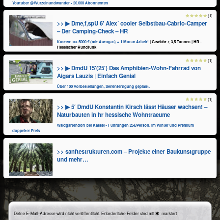
Youtuber @Wurzelnundwunder • 20.000 Abonnenten
(1)
>> ▶ Dme,f,spU 6′ Alex´ cooler Selbstbau-Cabrio-Camper
– Der Camping-Check – HR
Kosten: ca. 5000 € (mit Autogas) + 1 Monat Arbeit!
| Gewicht < 3,5 Tonnen | HR -
Hessischer Rundfunk
(1)
>> ▶ DmdU 15′(25′) Das Amphibien-Wohn-Fahrrad von
Aigars Lauzis | Einfach Genial
Über 100 Vorbestellungen, Serienfertigung geplant.
(1)
>> ▶ 5′ DmdU Konstantin Kirsch lässt Häuser wachsen! –
Naturbauten in hr hessische Wohntraeume
Waldgartendorf bei Kassel - Führungen 25€/Person, im Winter und Premium
doppelter Preis
>> sanftestrukturen.com – Projekte einer Baukunstgruppe
und mehr…
Deine E-Mail-Adresse wird nicht veröffentlicht.
Erforderliche Felder sind mit
markiert