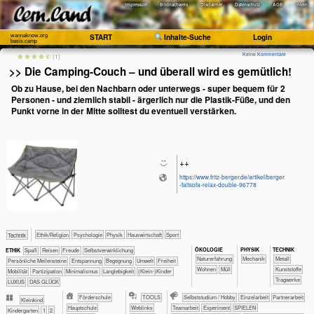
Impressum
Bildnachweis
Disclaimer
Datenschutz
AGB
Intern
wannaknow.org
START
Inhalte-Suche
Login
basis.camp
Keine Kommentare
(1)
>> Die Camping-Couch – und überall wird es gemütlich!
Ob zu Hause, bei den Nachbarn oder unterwegs - super bequem für 2
Personen - und ziemlich stabil - ärgerlich nur die Plastik-Füße, und den
Punkt vorne in der Mitte solltest du eventuell verstärken.
++
https://www.fritz-berger.de/artikel/berger
-faltsofa-relax-double-96778
​​​​​​​​​​Ethik/​Religion
​​​​​​​​​​Psychologie
​​​​​​​Physik
​Haus­wirtschaft
Sport
​Technik
ÖKO​LOGIE
PHY​SIK
TECH​NIK
Spaß
Reisen
Freude
​​​​​​​​​​​​​​​​​​​​​​​​​​​​​​​​​​​​​​​​Selbst­verwirklichung
ETHIK
​​​​​​​​​​​​​Naturerfahrung
​​​Mechanik
​​​​​​​​Metall
Persönliche Meilensteine
​​​​​​​​​​​​​Entspannung
​​​​​​​​​​​​Begegnung
​​​​​Umwelt
​​​Freiheit
​​​​Wohnen
​Müll
​​​​​​​​Kunststoffe
​​​Mobilität
​​​Partizipation
​​Minimalismus
Langlebigkeit
(Klein-)Kinder
​​​​​Tragwerke
LUXUS
DAS GLÜCK
​​Förderschule
TOOLS
​​​​​​​​​​​​​​​​​​Selbststudium / Hobby
​​​​​​​​​​​​​​​​​Einzelarbeit
​​​​​​​​​​​​​​​​​Partnerarbeit
​​​​Kleinkind
​​Hauptschule
Weblinks
​​​​​​​​​​​​​​​​​​​​​​​​​​​​​​​​​​​​​​​​​​​​​​​​​​​​​​​​​​​​​​​​​​​​​​Teamarbeit
​​​​​​​​​​​​Experiment
​​​​​​​​​​​​SPIELEN
​​​Kinder­garten
​​1
​​2