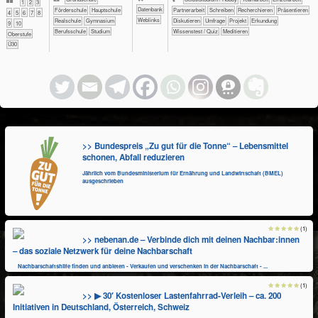
​​1
​​2
​​3
Datenbank
​​Förderschule
​​Hauptschule
​​​​​​​​​​​​​​​​​Partnerarbeit
​​​​​​​​​​​​​​​​​Schreiben
​​​​​​​​​​​​​​​​Recherchieren
​​​​​​​​​​​​​​​Präsentieren
​​4
​​5
​​6
​​7
​​8
Weblinks
​​Realschule
​Gymnasium
​​​​​​​​​​​​​​Diskutieren
​​​​​​​​​​​​​​Umfrage
​​​​​​​Projekt
​​​​​​Erkundung
​​9
​10
Berufsschule
Studium
​​​​​Wissenstest / Quiz
Meditieren
Oberstufe
Ü30
>> Bundespreis „Zu gut für die Tonne“ – Lebensmittel
schonen, Abfall reduzieren
Jährlich vom Bundesministerium für Ernährung und Landwirtschaft (BMEL)
ausgeschrieben
(1)
>> nebenan.de – Verbinde dich mit deinen Nachbar:innen
– das soziale Netzwerk für deine Nachbarschaft
Nachbarschaftshilfe finden und anbieten - Verkaufen und verschenken in der Nachbarschaft - ...
(1)
>> ▶ 30′ Kostenloser Lastenfahrrad-Verleih – ca. 200
Initiativen in Deutschland, Österreich, Schweiz