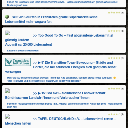
Forum mit Landkarte und Liste bestehender Initiativen, Handbuch und kostenloser, gemeinsam erstellter,
Buchungssoftware
(1)
Seit 2016 dürfen in Frankreich große Supermärkte keine
Lebensmittel mehr wegwerfen.
(1)
>> Too Good To Go – Fast abgelaufene Lebensmittel
günstig kaufen!
App mit ca. 20.000 Lieferanten!
Lasst uns Lebensmittel retten!
(2)
>> ▶ 9′ Die Transition-Town-Bewegung – Städte und
Dörfer, die mit sauberen Energien sich großteils selbst
versorgen
Mehr als 500 örtliche Initiativen weltweit - nicht das Alte bekämpfen, sondern etwas Neues aufbauen!
"Das Positivste und Interessanteste, was zur Zeit in der Welt passiert!"
(1)
>> ▶ 15′ SoLaWi – Solidarische Landwirtschaft:
Bündnisse von Landwirt*innen und Verbraucher*innen
Für einen festgelegten monatlichen Betrag (z.B. 70 Euro) bekommt man einen Anteil der Ernte - viele arbeiten
auch mit!
(1)
>> TAFEL DEUTSCHLAND e.V. – Lebensmittel retten –
Menschen helfen