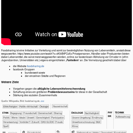
Foodsharing ist eine Initiative zur Verteilung und somit zur bestmöglichen Nutzung von Lebensmitteln, anstatt diese
wegzuwerfen. https://www.youtube.com/watch?v=4Kl0BtPCsXs Privatpersonen, Händler oder Produzenten bieten
dabei Lebensmittel, die sonst meist weggeworfen würden, online zur kostenlosen Abholung vor Ort oder in (oft in
Jugendzentren, Universitäten etc.) eigens eingerichteten „
Fairteilern
“ an. Die Vernetzung geschieht dabei über
die Website
foodsharing.de
facebook-Gruppen
bundesweit sowie
der einzelnen Städte und Regionen
Weitere Ziele
Vorgehen gegen die
alltägliche Lebensmittelverschwendung
Schaffung eines ein größeren
Problembewusstseins
für diese in der Gesellschaft
Stärkung des sozialen Zusammenhalts
Quelle: Wikipedia, Bild: foodsharing.de,
zzz
​Haus­wirtschaft
​​​​​​​​​​Ethik/​Religion
​​​​​​​​​Politik+​Wirtschaft
​​​​​​​Ökologie
PHY​
TECH​NIK
​​​​​​​​​​​​Begegnung
​​​​​​​​​​​​Freundschaft
​​​​​​​​​​Gemeinschaft
​​​​​​​​​​Sharing
​​​​​​​​​​​​​​​Nachhaltigkeit
ETHIK
ÖKO​LOGIE
SIK
Aufbewahrung
​​​​​​​​​Politik
​​​​​​​​Werte / Ideale
​​​​​Umwelt
​​​​Gerechtigkeit
​​​Partizipation
​​​​​​​​​​​​​Unsere Umgebung
​​​​Ernährung
​​Verantwortung
​​Vorbilder?
​Zukunft
DAS GLÜCK
Freude
​​Umweltverschmutzung
​Müll
Spaß
Klima
​​​Grundschule
​​​​​​​​​​​​​​​​​​Selbststudium / Hobby
​​​​​​​​​​​​​​​​​​​​​​​​​​​​​​​​​​​​​​​​​​​​​​​​​​​​​​​​​​​​​​​​​​​​​​Teamarbeit
​​​​​​​​​​​​​​​​​Einzelarbeit