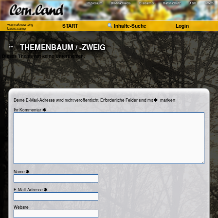
Impressum
Bildnachweis
Disclaimer
Datenschutz
AGB
Intern
wannaknow.org
START
Inhalte-Suche
Login
basis.camp
THEMENBAUM / -ZWEIG
Dieses Thema hat keine Unterthemen.
Deine E-Mail-Adresse wird nicht veröffentlicht.
Erforderliche Felder sind mit
markiert
Kommentar
Name
E-Mail-Adresse
Website