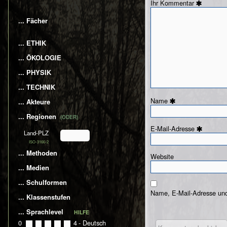
Kommentar
... Fächer
... ETHIK
... ÖKOLOGIE
... PHYSIK
... TECHNIK
Name
... Akteure
... Regionen
(ODER)
E-Mail-Adresse
Land-PLZ
ISO-3166-2
... Methoden
Website
... Medien
... Schulformen
Name, E-Mail-Adresse und
... Klassenstufen
... Sprachlevel
HILFE
0
0
1
2
3
4
- Deutsch