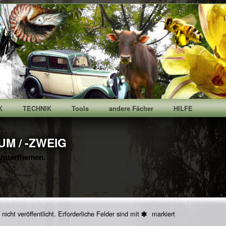
K
TECHNIK
Tools
andere Fächer
HILFE
M / -ZWEIG
Unterthemen.
icht veröffentlicht.
Erforderliche Felder sind mit
markiert