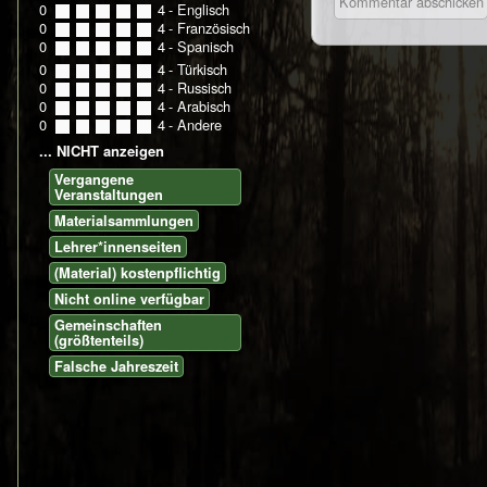
0
0
1
2
3
4
- Englisch
0
0
1
2
3
4
- Französisch
0
0
1
2
3
4
- Spanisch
0
0
1
2
3
4
- Türkisch
0
0
1
2
3
4
- Russisch
0
0
1
2
3
4
- Arabisch
0
0
1
2
3
4
- Andere
... NICHT anzeigen
Vergangene
Veranstaltungen
Materialsammlungen
Lehrer*innenseiten
(Material) kostenpflichtig
Nicht online verfügbar
Gemeinschaften
(größtenteils)
Falsche Jahreszeit