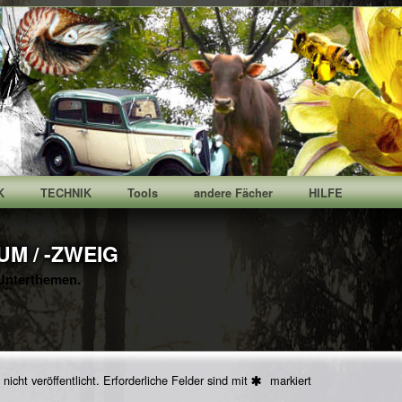
K
TECHNIK
Tools
andere Fächer
HILFE
M / -ZWEIG
Unterthemen.
icht veröffentlicht.
Erforderliche Felder sind mit
markiert