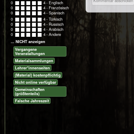
0
0
1
2
3
4
- Englisch
0
0
1
2
3
4
- Französisch
0
0
1
2
3
4
- Spanisch
0
0
1
2
3
4
- Türkisch
0
0
1
2
3
4
- Russisch
0
0
1
2
3
4
- Arabisch
0
0
1
2
3
4
- Andere
... NICHT anzeigen
Vergangene
Veranstaltungen
Materialsammlungen
Lehrer*innenseiten
(Material) kostenpflichtig
Nicht online verfügbar
Gemeinschaften
(größtenteils)
Falsche Jahreszeit