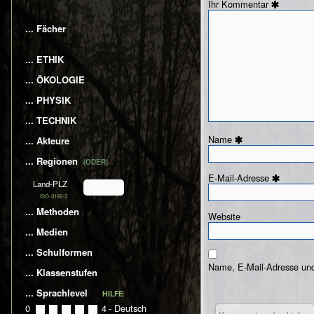
Kommentar
... Fächer
... ETHIK
... ÖKOLOGIE
... PHYSIK
... TECHNIK
Name
... Akteure
... Regionen
(ODER)
E-Mail-Adresse
Land-PLZ
ISO-3166-2
... Methoden
Website
... Medien
... Schulformen
Name, E-Mail-Adresse und
... Klassenstufen
... Sprachlevel
HILFE
0
0
1
2
3
4
- Deutsch