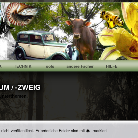
K
TECHNIK
Tools
andere Fächer
HILFE
M / -ZWEIG
Unterthemen.
icht veröffentlicht.
Erforderliche Felder sind mit
markiert