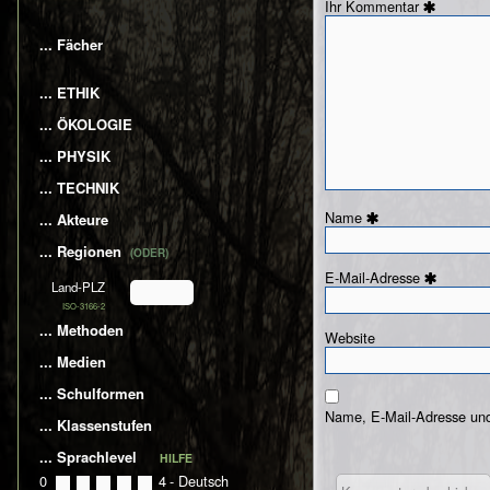
Kommentar
... Fächer
... ETHIK
... ÖKOLOGIE
... PHYSIK
... TECHNIK
Name
... Akteure
... Regionen
(ODER)
E-Mail-Adresse
Land-PLZ
ISO-3166-2
... Methoden
Website
... Medien
... Schulformen
Name, E-Mail-Adresse und
... Klassenstufen
... Sprachlevel
HILFE
0
0
1
2
3
4
- Deutsch