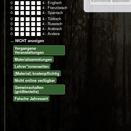
0
0
1
2
3
4
- Englisch
0
0
1
2
3
4
- Französisch
0
0
1
2
3
4
- Spanisch
0
0
1
2
3
4
- Türkisch
0
0
1
2
3
4
- Russisch
0
0
1
2
3
4
- Arabisch
0
0
1
2
3
4
- Andere
... NICHT anzeigen
Vergangene
Veranstaltungen
Materialsammlungen
Lehrer*innenseiten
(Material) kostenpflichtig
Nicht online verfügbar
Gemeinschaften
(größtenteils)
Falsche Jahreszeit