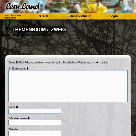
Impressum
Bildnachweis
Disclaimer
Datenschutz
AGB
Intern
wannaknow.org
START
Inhalte-Suche
Login
basis.camp
THEMENBAUM / -ZWEIG
Dieses Thema hat keine Unterthemen.
Deine E-Mail-Adresse wird nicht veröffentlicht.
Erforderliche Felder sind mit
markiert
Kommentar
Name
E-Mail-Adresse
Website